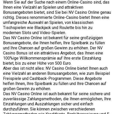
Wenn Sie auf der Suche nach einem Online-Casino sind, das
Ihnen eine Vielzahl an Spielen und attraktiven
Bonusangeboten bietet, sind Sie bei NV Casino Online genau
richtig. Dieses renommierte Online-Casino bietet Ihnen eine
umfangreiche Auswahl an Spielen, von klassischen
Tischspielen wie Blackjack und Roulette bis hin zu
modernen Slots und Video-Spielen.
Das NV Casino Online ist bekannt für seine großzügigen
Bonusangebote, die Ihnen helfen, Ihre Spielbank zu füllen
und Ihre Chancen auf großen Gewinn zu erhöhen. Der NV
Casino Bonus ist ein attraktives Angebot, das Ihnen eine
100%ige Willkommensprämie auf Ihre erste Einzahlung
bietet, bis zu einer Höhe von 500 Euro.
Aber das ist nicht alles: NV Casino Online bietet Ihnen auch
eine Vielzahl an anderen Bonusangeboten, wie zum Beispiel
Freispiele und Cashback-Programmen. Diese Angebote
helfen Ihnen, Ihre Spielbank zu füllen und Ihre Chancen auf
großen Gewinn zu erhöhen.
Das NV Casino Online ist auch bekannt für seine sichere und
zuverlässige Zahlungsmethoden, die Ihnen ermöglichen, Ihre
Einzahlungen und Auszahlungen sicher und einfach
durchzuführen. Sie können zwischen verschiedenen