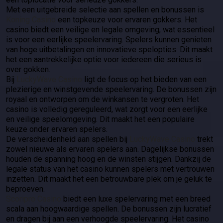
Met een uitgebreide selectie aan spellen en bonussen is
Koning Casino
een topkeuze voor ervaren gokkers. Het
casino biedt een veilige en legale omgeving, wat essentieel
is voor een eerlijke speelervaring. Spelers kunnen genieten
van hoge uitbetalingen en innovatieve spelopties. Dit maakt
het een aantrekkelijke optie voor iedereen die serieus is
over gokken.
Bij
LuckyWave Casino
ligt de focus op het bieden van een
plezierige en winstgevende speelervaring. De bonussen zijn
royaal en ontworpen om de winkansen te vergroten. Het
casino is volledig gereguleerd, wat zorgt voor een eerlijke
en veilige speelomgeving. Dit maakt het een populaire
keuze onder ervaren spelers.
De verscheidenheid aan spellen bij
LuckyWave Casino
trekt
zowel nieuwe als ervaren spelers aan. Dagelijkse bonussen
houden de spanning hoog en de winsten stijgen. Dankzij de
legale status van het casino kunnen spelers met vertrouwen
inzetten. Dit maakt het een betrouwbare plek om je geluk te
beproeven.
Scoripro Casino
biedt een luxe spelervaring met een breed
scala aan hoogwaardige spellen. De bonussen zijn lucratief
en dragen bij aan een verhoogde speelervaring. Het casino