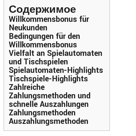
Содержимое
Willkommensbonus für
Neukunden
Bedingungen für den
Willkommensbonus
Vielfalt an Spielautomaten
und Tischspielen
Spielautomaten-Highlights
Tischspiele-Highlights
Zahlreiche
Zahlungsmethoden und
schnelle Auszahlungen
Zahlungsmethoden
Auszahlungsmethoden