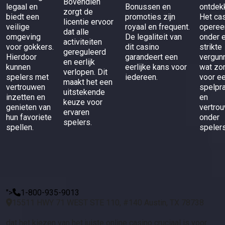
Bovendien
legaal en
Bonussen en
ontdek
zorgt de
biedt een
promoties zijn
Het ca
licentie ervoor
veilige
royaal en frequent.
operee
dat alle
omgeving
De legaliteit van
onder 
activiteiten
voor gokkers.
dit casino
strikte
gereguleerd
Hierdoor
garandeert een
vergunn
en eerlijk
kunnen
eerlijke kans voor
wat zo
verlopen. Dit
spelers met
iedereen.
voor ee
maakt het een
vertrouwen
spelpra
uitstekende
inzetten en
en
keuze voor
genieten van
vertro
ervaren
hun favoriete
onder
spelers.
spellen.
spelers
">
1-800-935-9013
15511 HWY 71 WEST STE 110, #140 Austin, TX 78738
dat het kiezen van het juiste online casino cruciaal is voor