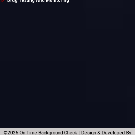
Drug Testing And Monitoring
©2026 On Time Background Check | Design & Developed By