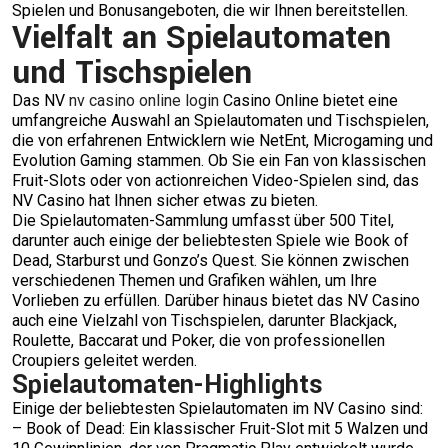
Spielen und Bonusangeboten, die wir Ihnen bereitstellen.
Vielfalt an Spielautomaten
und Tischspielen
Das NV
nv casino online login
Casino Online bietet eine
umfangreiche Auswahl an Spielautomaten und Tischspielen,
die von erfahrenen Entwicklern wie NetEnt, Microgaming und
Evolution Gaming stammen. Ob Sie ein Fan von klassischen
Fruit-Slots oder von actionreichen Video-Spielen sind, das
NV Casino hat Ihnen sicher etwas zu bieten.
Die Spielautomaten-Sammlung umfasst über 500 Titel,
darunter auch einige der beliebtesten Spiele wie Book of
Dead, Starburst und Gonzo’s Quest. Sie können zwischen
verschiedenen Themen und Grafiken wählen, um Ihre
Vorlieben zu erfüllen. Darüber hinaus bietet das NV Casino
auch eine Vielzahl von Tischspielen, darunter Blackjack,
Roulette, Baccarat und Poker, die von professionellen
Croupiers geleitet werden.
Spielautomaten-Highlights
Einige der beliebtesten Spielautomaten im NV Casino sind:
– Book of Dead: Ein klassischer Fruit-Slot mit 5 Walzen und