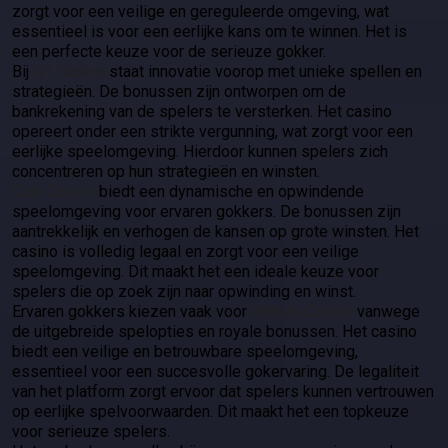
zorgt voor een veilige en gereguleerde omgeving, wat
essentieel is voor een eerlijke kans om te winnen. Het is
een perfecte keuze voor de serieuze gokker.
Bij
N1 Casino
staat innovatie voorop met unieke spellen en
strategieën. De bonussen zijn ontworpen om de
bankrekening van de spelers te versterken. Het casino
opereert onder een strikte vergunning, wat zorgt voor een
eerlijke speelomgeving. Hierdoor kunnen spelers zich
concentreren op hun strategieën en winsten.
Coin Casino
biedt een dynamische en opwindende
speelomgeving voor ervaren gokkers. De bonussen zijn
aantrekkelijk en verhogen de kansen op grote winsten. Het
casino is volledig legaal en zorgt voor een veilige
speelomgeving. Dit maakt het een ideale keuze voor
spelers die op zoek zijn naar opwinding en winst.
Ervaren gokkers kiezen vaak voor
0xBets Casino
vanwege
de uitgebreide spelopties en royale bonussen. Het casino
biedt een veilige en betrouwbare speelomgeving,
essentieel voor een succesvolle gokervaring. De legaliteit
van het platform zorgt ervoor dat spelers kunnen vertrouwen
op eerlijke spelvoorwaarden. Dit maakt het een topkeuze
voor serieuze spelers.