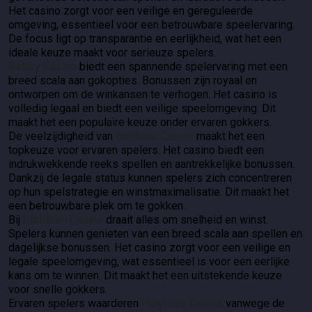
Het casino zorgt voor een veilige en gereguleerde
omgeving, essentieel voor een betrouwbare speelervaring.
De focus ligt op transparantie en eerlijkheid, wat het een
ideale keuze maakt voor serieuze spelers.
Betory Casino
biedt een spannende spelervaring met een
breed scala aan gokopties. Bonussen zijn royaal en
ontworpen om de winkansen te verhogen. Het casino is
volledig legaal en biedt een veilige speelomgeving. Dit
maakt het een populaire keuze onder ervaren gokkers.
De veelzijdigheid van
BetBlast Casino
maakt het een
topkeuze voor ervaren spelers. Het casino biedt een
indrukwekkende reeks spellen en aantrekkelijke bonussen.
Dankzij de legale status kunnen spelers zich concentreren
op hun spelstrategie en winstmaximalisatie. Dit maakt het
een betrouwbare plek om te gokken.
Bij
SlotRush Casino
draait alles om snelheid en winst.
Spelers kunnen genieten van een breed scala aan spellen en
dagelijkse bonussen. Het casino zorgt voor een veilige en
legale speelomgeving, wat essentieel is voor een eerlijke
kans om te winnen. Dit maakt het een uitstekende keuze
voor snelle gokkers.
Ervaren spelers waarderen
HolyLuck Casino
vanwege de