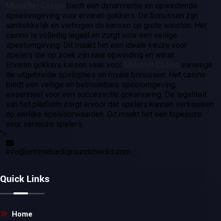
MonixBet Casino
biedt een dynamische en opwindende
speelomgeving voor ervaren gokkers. De bonussen zijn
aantrekkelijk en verhogen de kansen op grote winsten. Het
casino is volledig legaal en zorgt voor een veilige
speelomgeving. Dit maakt het een ideale keuze voor
spelers die op zoek zijn naar opwinding en winst.
Ervaren gokkers kiezen vaak voor
Millioner Casino
vanwege
de uitgebreide spelopties en royale bonussen. Het casino
biedt een veilige en betrouwbare speelomgeving,
essentieel voor een succesvolle gokervaring. De legaliteit
van het platform zorgt ervoor dat spelers kunnen vertrouwen
op eerlijke spelvoorwaarden. Dit maakt het een topkeuze
voor serieuze spelers.
">
info@ontimebackgroundchecks.com
Quick Links
Home