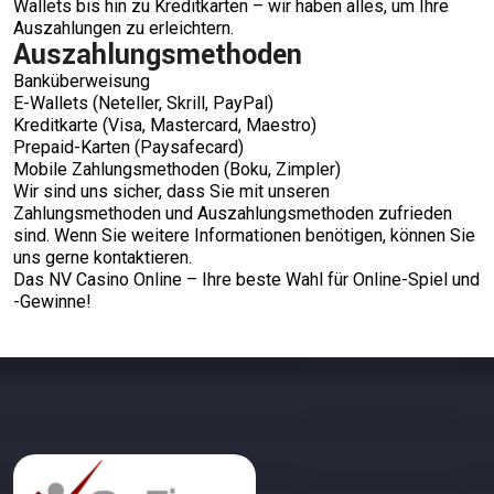
Wallets bis hin zu Kreditkarten – wir haben alles, um Ihre
Auszahlungen zu erleichtern.
Auszahlungsmethoden
Banküberweisung
E-Wallets (Neteller, Skrill, PayPal)
Kreditkarte (Visa, Mastercard, Maestro)
Prepaid-Karten (Paysafecard)
Mobile Zahlungsmethoden (Boku, Zimpler)
Wir sind uns sicher, dass Sie mit unseren
Zahlungsmethoden und Auszahlungsmethoden zufrieden
sind. Wenn Sie weitere Informationen benötigen, können Sie
uns gerne kontaktieren.
Das NV Casino Online – Ihre beste Wahl für Online-Spiel und
-Gewinne!