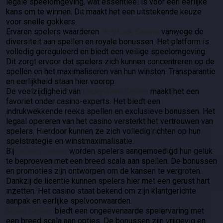
legale speelomgeving, wat essentieel is voor een eerlijke
kans om te winnen. Dit maakt het een uitstekende keuze
voor snelle gokkers.
Ervaren spelers waarderen
HolyLuck Casino
vanwege de
diversiteit aan spellen en royale bonussen. Het platform is
volledig gereguleerd en biedt een veilige speelomgeving.
Dit zorgt ervoor dat spelers zich kunnen concentreren op de
spellen en het maximaliseren van hun winsten. Transparantie
en eerlijkheid staan hier voorop.
De veelzijdigheid van
LuckyWave Casino
maakt het een
favoriet onder casino-experts. Het biedt een
indrukwekkende reeks spellen en exclusieve bonussen. Het
legaal opereren van het casino versterkt het vertrouwen van
spelers. Hierdoor kunnen ze zich volledig richten op hun
spelstrategie en winstmaximalisatie.
Bij
0xBets Casino
worden spelers aangemoedigd hun geluk
te beproeven met een breed scala aan spellen. De bonussen
en promoties zijn ontworpen om de kansen te vergroten.
Dankzij de licentie kunnen spelers hier met een gerust hart
inzetten. Het casino staat bekend om zijn klantgerichte
aanpak en eerlijke spelvoorwaarden.
30Bet Casino
biedt een ongeëvenaarde spelervaring met
een breed scala aan opties. De bonussen zijn vrijgevig en