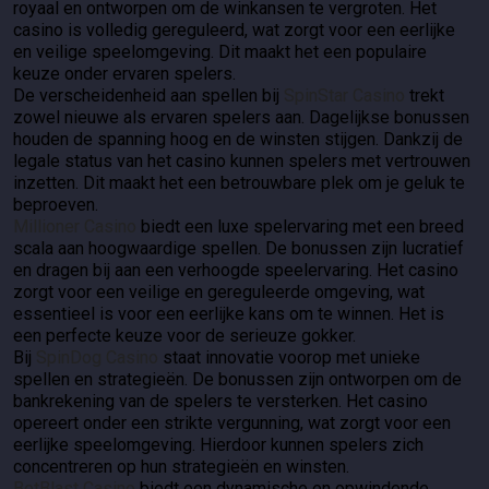
royaal en ontworpen om de winkansen te vergroten. Het
casino is volledig gereguleerd, wat zorgt voor een eerlijke
en veilige speelomgeving. Dit maakt het een populaire
keuze onder ervaren spelers.
De verscheidenheid aan spellen bij
SpinStar Casino
trekt
zowel nieuwe als ervaren spelers aan. Dagelijkse bonussen
houden de spanning hoog en de winsten stijgen. Dankzij de
legale status van het casino kunnen spelers met vertrouwen
inzetten. Dit maakt het een betrouwbare plek om je geluk te
beproeven.
Millioner Casino
biedt een luxe spelervaring met een breed
scala aan hoogwaardige spellen. De bonussen zijn lucratief
en dragen bij aan een verhoogde speelervaring. Het casino
zorgt voor een veilige en gereguleerde omgeving, wat
essentieel is voor een eerlijke kans om te winnen. Het is
een perfecte keuze voor de serieuze gokker.
Bij
SpinDog Casino
staat innovatie voorop met unieke
spellen en strategieën. De bonussen zijn ontworpen om de
bankrekening van de spelers te versterken. Het casino
opereert onder een strikte vergunning, wat zorgt voor een
eerlijke speelomgeving. Hierdoor kunnen spelers zich
concentreren op hun strategieën en winsten.
BetBlast Casino
biedt een dynamische en opwindende