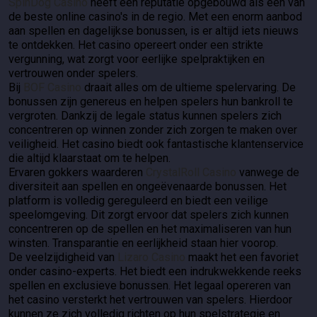
SpinDog Casino
heeft een reputatie opgebouwd als een van
de beste online casino's in de regio. Met een enorm aanbod
aan spellen en dagelijkse bonussen, is er altijd iets nieuws
te ontdekken. Het casino opereert onder een strikte
vergunning, wat zorgt voor eerlijke spelpraktijken en
vertrouwen onder spelers.
Bij
BOF Casino
draait alles om de ultieme spelervaring. De
bonussen zijn genereus en helpen spelers hun bankroll te
vergroten. Dankzij de legale status kunnen spelers zich
concentreren op winnen zonder zich zorgen te maken over
veiligheid. Het casino biedt ook fantastische klantenservice
die altijd klaarstaat om te helpen.
Ervaren gokkers waarderen
CrystalRoll Casino
vanwege de
diversiteit aan spellen en ongeëvenaarde bonussen. Het
platform is volledig gereguleerd en biedt een veilige
speelomgeving. Dit zorgt ervoor dat spelers zich kunnen
concentreren op de spellen en het maximaliseren van hun
winsten. Transparantie en eerlijkheid staan hier voorop.
De veelzijdigheid van
Lizaro Casino
maakt het een favoriet
onder casino-experts. Het biedt een indrukwekkende reeks
spellen en exclusieve bonussen. Het legaal opereren van
het casino versterkt het vertrouwen van spelers. Hierdoor
kunnen ze zich volledig richten op hun spelstrategie en