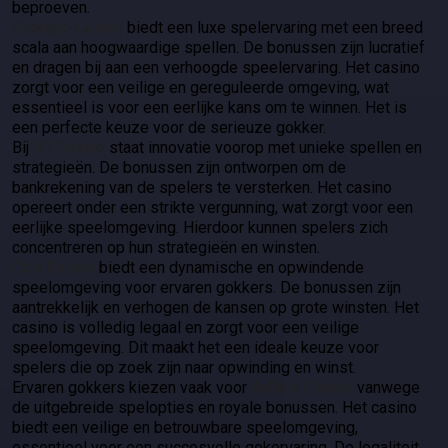
beproeven.
Scoripro Casino
biedt een luxe spelervaring met een breed
scala aan hoogwaardige spellen. De bonussen zijn lucratief
en dragen bij aan een verhoogde speelervaring. Het casino
zorgt voor een veilige en gereguleerde omgeving, wat
essentieel is voor een eerlijke kans om te winnen. Het is
een perfecte keuze voor de serieuze gokker.
Bij
N1 Casino
staat innovatie voorop met unieke spellen en
strategieën. De bonussen zijn ontworpen om de
bankrekening van de spelers te versterken. Het casino
opereert onder een strikte vergunning, wat zorgt voor een
eerlijke speelomgeving. Hierdoor kunnen spelers zich
concentreren op hun strategieën en winsten.
Coin Casino
biedt een dynamische en opwindende
speelomgeving voor ervaren gokkers. De bonussen zijn
aantrekkelijk en verhogen de kansen op grote winsten. Het
casino is volledig legaal en zorgt voor een veilige
speelomgeving. Dit maakt het een ideale keuze voor
spelers die op zoek zijn naar opwinding en winst.
Ervaren gokkers kiezen vaak voor
0xBets Casino
vanwege
de uitgebreide spelopties en royale bonussen. Het casino
biedt een veilige en betrouwbare speelomgeving,
essentieel voor een succesvolle gokervaring. De legaliteit