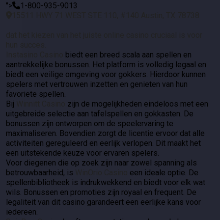
">
1-800-935-9013
15511 HWY 71 WEST STE 110, #140 Austin, TX 78738
dat het kiezen van het juiste online casino cruciaal is voor
hun succes.
Instasino Casino
biedt een breed scala aan spellen en
aantrekkelijke bonussen. Het platform is volledig legaal en
biedt een veilige omgeving voor gokkers. Hierdoor kunnen
spelers met vertrouwen inzetten en genieten van hun
favoriete spellen.
Bij
Winnitt Casino
zijn de mogelijkheden eindeloos met een
uitgebreide selectie aan tafelspellen en gokkasten. De
bonussen zijn ontworpen om de speelervaring te
maximaliseren. Bovendien zorgt de licentie ervoor dat alle
activiteiten gereguleerd en eerlijk verlopen. Dit maakt het
een uitstekende keuze voor ervaren spelers.
Voor diegenen die op zoek zijn naar zowel spanning als
betrouwbaarheid, is
WinOrio Casino
een ideale optie. De
spellenbibliotheek is indrukwekkend en biedt voor elk wat
wils. Bonussen en promoties zijn royaal en frequent. De
legaliteit van dit casino garandeert een eerlijke kans voor
iedereen.