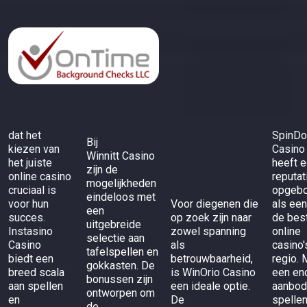
dat het
SpinD
Bij
kiezen van
Casino
Winnitt Casino
het juiste
heeft 
zijn de
online casino
reputat
mogelijkheden
cruciaal is
opgeb
eindeloos met
voor hun
Voor diegenen die
als een
een
succes.
op zoek zijn naar
de bes
uitgebreide
Instasino
zowel spanning
online
selectie aan
Casino
als
casino'
tafelspellen en
biedt een
betrouwbaarheid,
regio. 
gokkasten. De
breed scala
is
WinOrio Casino
een en
bonussen zijn
aan spellen
een ideale optie.
aanbod
ontworpen om
en
De
spelle
de