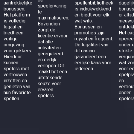
aantrekkelijke
spellenbibliotheek
dagelij
speelervaring
bonussen.
is indrukwekkend
bonuss
te
Het platform
en biedt voor elk
er altij
maximaliseren.
is volledig
wat wils.
nieuws
Bovendien
legaal en
Bonussen en
ontdek
zorgt de
biedt een
promoties zijn
Het ca
licentie ervoor
veilige
royaal en frequent.
operee
dat alle
omgeving
De legaliteit van
onder 
activiteiten
voor gokkers.
dit casino
strikte
gereguleerd
Hierdoor
garandeert een
vergunn
en eerlijk
kunnen
eerlijke kans voor
wat zo
verlopen. Dit
spelers met
iedereen.
voor ee
maakt het een
vertrouwen
spelpra
uitstekende
inzetten en
en
keuze voor
genieten van
vertro
ervaren
hun favoriete
onder
spelers.
spellen.
spelers