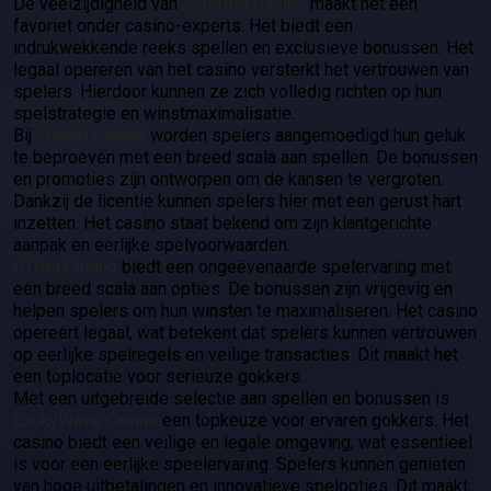
De veelzijdigheid van
MostBet Casino
maakt het een
favoriet onder casino-experts. Het biedt een
indrukwekkende reeks spellen en exclusieve bonussen. Het
legaal opereren van het casino versterkt het vertrouwen van
spelers. Hierdoor kunnen ze zich volledig richten op hun
spelstrategie en winstmaximalisatie.
Bij
Winnitt Casino
worden spelers aangemoedigd hun geluk
te beproeven met een breed scala aan spellen. De bonussen
en promoties zijn ontworpen om de kansen te vergroten.
Dankzij de licentie kunnen spelers hier met een gerust hart
inzetten. Het casino staat bekend om zijn klantgerichte
aanpak en eerlijke spelvoorwaarden.
GTBet Casino
biedt een ongeëvenaarde spelervaring met
een breed scala aan opties. De bonussen zijn vrijgevig en
helpen spelers om hun winsten te maximaliseren. Het casino
opereert legaal, wat betekent dat spelers kunnen vertrouwen
op eerlijke spelregels en veilige transacties. Dit maakt het
een toplocatie voor serieuze gokkers.
Met een uitgebreide selectie aan spellen en bonussen is
LuckyWave Casino
een topkeuze voor ervaren gokkers. Het
casino biedt een veilige en legale omgeving, wat essentieel
is voor een eerlijke speelervaring. Spelers kunnen genieten
van hoge uitbetalingen en innovatieve spelopties. Dit maakt