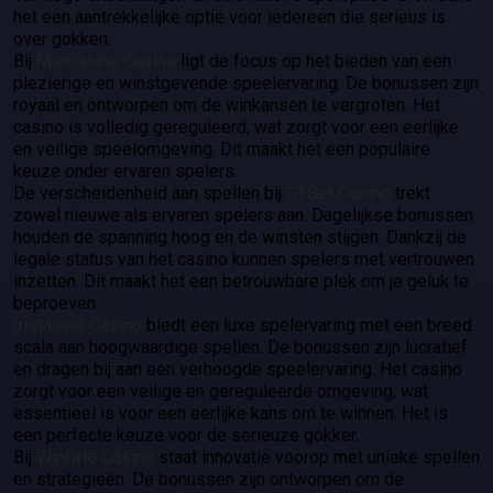
het een aantrekkelijke optie voor iedereen die serieus is
over gokken.
Bij
MoiCasino Casino
ligt de focus op het bieden van een
plezierige en winstgevende speelervaring. De bonussen zijn
royaal en ontworpen om de winkansen te vergroten. Het
casino is volledig gereguleerd, wat zorgt voor een eerlijke
en veilige speelomgeving. Dit maakt het een populaire
keuze onder ervaren spelers.
De verscheidenheid aan spellen bij
GTBet Casino
trekt
zowel nieuwe als ervaren spelers aan. Dagelijkse bonussen
houden de spanning hoog en de winsten stijgen. Dankzij de
legale status van het casino kunnen spelers met vertrouwen
inzetten. Dit maakt het een betrouwbare plek om je geluk te
beproeven.
Instasino Casino
biedt een luxe spelervaring met een breed
scala aan hoogwaardige spellen. De bonussen zijn lucratief
en dragen bij aan een verhoogde speelervaring. Het casino
zorgt voor een veilige en gereguleerde omgeving, wat
essentieel is voor een eerlijke kans om te winnen. Het is
een perfecte keuze voor de serieuze gokker.
Bij
WinOrio Casino
staat innovatie voorop met unieke spellen
en strategieën. De bonussen zijn ontworpen om de