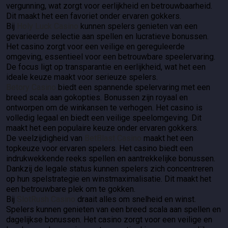
vergunning, wat zorgt voor eerlijkheid en betrouwbaarheid.
Dit maakt het een favoriet onder ervaren gokkers.
Bij
Holy Luck Casino
kunnen spelers genieten van een
gevarieerde selectie aan spellen en lucratieve bonussen.
Het casino zorgt voor een veilige en gereguleerde
omgeving, essentieel voor een betrouwbare speelervaring.
De focus ligt op transparantie en eerlijkheid, wat het een
ideale keuze maakt voor serieuze spelers.
Betory Casino
biedt een spannende spelervaring met een
breed scala aan gokopties. Bonussen zijn royaal en
ontworpen om de winkansen te verhogen. Het casino is
volledig legaal en biedt een veilige speelomgeving. Dit
maakt het een populaire keuze onder ervaren gokkers.
De veelzijdigheid van
BetBlast Casino
maakt het een
topkeuze voor ervaren spelers. Het casino biedt een
indrukwekkende reeks spellen en aantrekkelijke bonussen.
Dankzij de legale status kunnen spelers zich concentreren
op hun spelstrategie en winstmaximalisatie. Dit maakt het
een betrouwbare plek om te gokken.
Bij
SlotRush Casino
draait alles om snelheid en winst.
Spelers kunnen genieten van een breed scala aan spellen en
dagelijkse bonussen. Het casino zorgt voor een veilige en