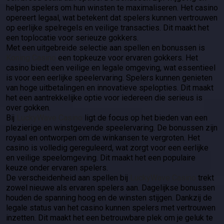
helpen spelers om hun winsten te maximaliseren. Het casino
opereert legaal, wat betekent dat spelers kunnen vertrouwen
op eerlijke spelregels en veilige transacties. Dit maakt het
een toplocatie voor serieuze gokkers.
Met een uitgebreide selectie aan spellen en bonussen is
Koning Casino
een topkeuze voor ervaren gokkers. Het
casino biedt een veilige en legale omgeving, wat essentieel
is voor een eerlijke speelervaring. Spelers kunnen genieten
van hoge uitbetalingen en innovatieve spelopties. Dit maakt
het een aantrekkelijke optie voor iedereen die serieus is
over gokken.
Bij
LuckyWave Casino
ligt de focus op het bieden van een
plezierige en winstgevende speelervaring. De bonussen zijn
royaal en ontworpen om de winkansen te vergroten. Het
casino is volledig gereguleerd, wat zorgt voor een eerlijke
en veilige speelomgeving. Dit maakt het een populaire
keuze onder ervaren spelers.
De verscheidenheid aan spellen bij
LuckyWave Casino
trekt
zowel nieuwe als ervaren spelers aan. Dagelijkse bonussen
houden de spanning hoog en de winsten stijgen. Dankzij de
legale status van het casino kunnen spelers met vertrouwen
inzetten. Dit maakt het een betrouwbare plek om je geluk te