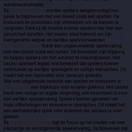
winstmaximalisatie.
Bij
MonixBet Casino
worden spelers aangemoedigd hun
geluk te beproeven met een breed scala aan spellen. De
bonussen en promoties zijn ontworpen om de kansen te
vergroten. Dankzij de licentie kunnen spelers hier met een
gerust hart inzetten. Het casino staat bekend om zijn
klantgerichte aanpak en eerlijke spelvoorwaarden.
CrystalRoll Casino
biedt een ongeëvenaarde spelervaring
met een breed scala aan opties. De bonussen zijn vrijgevig
en helpen spelers om hun winsten te maximaliseren. Het
casino opereert legaal, wat betekent dat spelers kunnen
vertrouwen op eerlijke spelregels en veilige transacties. Dit
maakt het een toplocatie voor serieuze gokkers.
Met een uitgebreide selectie aan spellen en bonussen is
1Red Casino
een topkeuze voor ervaren gokkers. Het casino
biedt een veilige en legale omgeving, wat essentieel is voor
een eerlijke speelervaring. Spelers kunnen genieten van
hoge uitbetalingen en innovatieve spelopties. Dit maakt het
een aantrekkelijke optie voor iedereen die serieus is over
gokken.
Bij
Happy Spins Casino
ligt de focus op het bieden van een
plezierige en winstgevende speelervaring. De bonussen zijn