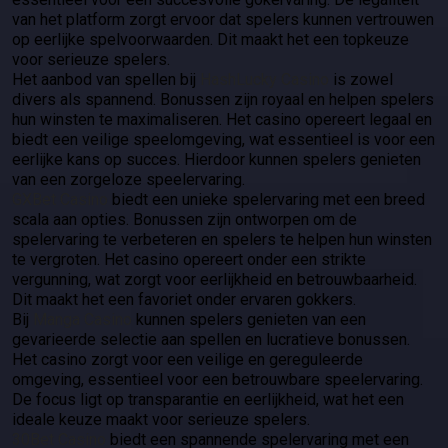
van het platform zorgt ervoor dat spelers kunnen vertrouwen
op eerlijke spelvoorwaarden. Dit maakt het een topkeuze
voor serieuze spelers.
Het aanbod van spellen bij
HashLucky Casino
is zowel
divers als spannend. Bonussen zijn royaal en helpen spelers
hun winsten te maximaliseren. Het casino opereert legaal en
biedt een veilige speelomgeving, wat essentieel is voor een
eerlijke kans op succes. Hierdoor kunnen spelers genieten
van een zorgeloze speelervaring.
GXBet Casino
biedt een unieke spelervaring met een breed
scala aan opties. Bonussen zijn ontworpen om de
spelervaring te verbeteren en spelers te helpen hun winsten
te vergroten. Het casino opereert onder een strikte
vergunning, wat zorgt voor eerlijkheid en betrouwbaarheid.
Dit maakt het een favoriet onder ervaren gokkers.
Bij
Manga Casino
kunnen spelers genieten van een
gevarieerde selectie aan spellen en lucratieve bonussen.
Het casino zorgt voor een veilige en gereguleerde
omgeving, essentieel voor een betrouwbare speelervaring.
De focus ligt op transparantie en eerlijkheid, wat het een
ideale keuze maakt voor serieuze spelers.
30Bet Casino
biedt een spannende spelervaring met een