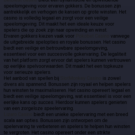
speelomgeving voor ervaren gokkers. De bonussen zijn
aantrekkelijk en verhogen de kansen op grote winsten. Het
casino is volledig legaal en zorgt voor een veilige
speelomgeving. Dit maakt het een ideale keuze voor
spelers die op zoek zijn naar opwinding en winst.
Ervaren gokkers kiezen vaak voor
Pokobet Casino
vanwege
de uitgebreide spelopties en royale bonussen. Het casino
biedt een veilige en betrouwbare speelomgeving,
essentieel voor een succesvolle gokervaring. De legaliteit
van het platform zorgt ervoor dat spelers kunnen vertrouwen
op eerlijke spelvoorwaarden. Dit maakt het een topkeuze
voor serieuze spelers.
Het aanbod van spellen bij
SlotMonkey Casino
is zowel
divers als spannend. Bonussen zijn royaal en helpen spelers
hun winsten te maximaliseren. Het casino opereert legaal en
biedt een veilige speelomgeving, wat essentieel is voor een
eerlijke kans op succes. Hierdoor kunnen spelers genieten
van een zorgeloze speelervaring.
Lizaro Casino
biedt een unieke spelervaring met een breed
scala aan opties. Bonussen zijn ontworpen om de
spelervaring te verbeteren en spelers te helpen hun winsten
te vergroten. Het casino opereert onder een strikte