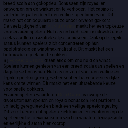
breed scala aan gokopties. Bonussen zijn royaal en
ontworpen om de winkansen te verhogen. Het casino is
volledig legaal en biedt een veilige speelomgeving. Dit
maakt het een populaire keuze onder ervaren gokkers.
De veelzijdigheid van
ViuViu Casino
maakt het een topkeuze
voor ervaren spelers. Het casino biedt een indrukwekkende
reeks spellen en aantrekkelijke bonussen. Dankzij de legale
status kunnen spelers zich concentreren op hun
spelstrategie en winstmaximalisatie. Dit maakt het een
betrouwbare plek om te gokken.
Bij
FoxyGold Casino
draait alles om snelheid en winst.
Spelers kunnen genieten van een breed scala aan spellen en
dagelijkse bonussen. Het casino zorgt voor een veilige en
legale speelomgeving, wat essentieel is voor een eerlijke
kans om te winnen. Dit maakt het een uitstekende keuze
voor snelle gokkers.
Ervaren spelers waarderen
Coin Casino
vanwege de
diversiteit aan spellen en royale bonussen. Het platform is
volledig gereguleerd en biedt een veilige speelomgeving.
Dit zorgt ervoor dat spelers zich kunnen concentreren op de
spellen en het maximaliseren van hun winsten. Transparantie
en eerlijkheid staan hier voorop.