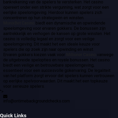
bankrekening van de spelers te versterken. Het casino
opereert onder een strikte vergunning, wat zorgt voor een
eerlijke speelomgeving. Hierdoor kunnen spelers zich
concentreren op hun strategieën en winsten.
MonixBet Casino
biedt een dynamische en opwindende
speelomgeving voor ervaren gokkers. De bonussen zijn
aantrekkelijk en verhogen de kansen op grote winsten. Het
casino is volledig legaal en zorgt voor een veilige
speelomgeving. Dit maakt het een ideale keuze voor
spelers die op zoek zijn naar opwinding en winst.
Ervaren gokkers kiezen vaak voor
Millioner Casino
vanwege
de uitgebreide spelopties en royale bonussen. Het casino
biedt een veilige en betrouwbare speelomgeving,
essentieel voor een succesvolle gokervaring. De legaliteit
van het platform zorgt ervoor dat spelers kunnen vertrouwen
op eerlijke spelvoorwaarden. Dit maakt het een topkeuze
voor serieuze spelers.
">
info@ontimebackgroundchecks.com
Quick Links