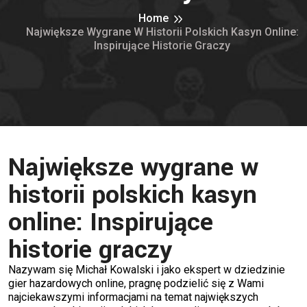
Home
Największe Wygrane W Historii Polskich Kasyn Online:
Inspirujące Historie Graczy
Największe wygrane w
historii polskich kasyn
online: Inspirujące
historie graczy
Nazywam się Michał Kowalski i jako ekspert w dziedzinie
gier hazardowych online, pragnę podzielić się z Wami
najciekawszymi informacjami na temat największych