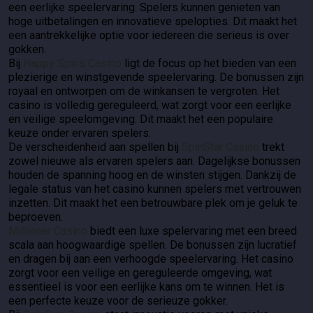
een eerlijke speelervaring. Spelers kunnen genieten van
hoge uitbetalingen en innovatieve spelopties. Dit maakt het
een aantrekkelijke optie voor iedereen die serieus is over
gokken.
Bij
Happy Spins Casino
ligt de focus op het bieden van een
plezierige en winstgevende speelervaring. De bonussen zijn
royaal en ontworpen om de winkansen te vergroten. Het
casino is volledig gereguleerd, wat zorgt voor een eerlijke
en veilige speelomgeving. Dit maakt het een populaire
keuze onder ervaren spelers.
De verscheidenheid aan spellen bij
SpinStar Casino
trekt
zowel nieuwe als ervaren spelers aan. Dagelijkse bonussen
houden de spanning hoog en de winsten stijgen. Dankzij de
legale status van het casino kunnen spelers met vertrouwen
inzetten. Dit maakt het een betrouwbare plek om je geluk te
beproeven.
Millioner Casino
biedt een luxe spelervaring met een breed
scala aan hoogwaardige spellen. De bonussen zijn lucratief
en dragen bij aan een verhoogde speelervaring. Het casino
zorgt voor een veilige en gereguleerde omgeving, wat
essentieel is voor een eerlijke kans om te winnen. Het is
een perfecte keuze voor de serieuze gokker.