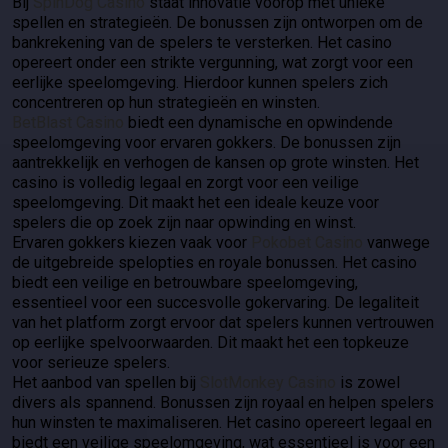
Bij
SpinDog Casino
staat innovatie voorop met unieke
spellen en strategieën. De bonussen zijn ontworpen om de
bankrekening van de spelers te versterken. Het casino
opereert onder een strikte vergunning, wat zorgt voor een
eerlijke speelomgeving. Hierdoor kunnen spelers zich
concentreren op hun strategieën en winsten.
BetBlast Casino
biedt een dynamische en opwindende
speelomgeving voor ervaren gokkers. De bonussen zijn
aantrekkelijk en verhogen de kansen op grote winsten. Het
casino is volledig legaal en zorgt voor een veilige
speelomgeving. Dit maakt het een ideale keuze voor
spelers die op zoek zijn naar opwinding en winst.
Ervaren gokkers kiezen vaak voor
Pokobet Casino
vanwege
de uitgebreide spelopties en royale bonussen. Het casino
biedt een veilige en betrouwbare speelomgeving,
essentieel voor een succesvolle gokervaring. De legaliteit
van het platform zorgt ervoor dat spelers kunnen vertrouwen
op eerlijke spelvoorwaarden. Dit maakt het een topkeuze
voor serieuze spelers.
Het aanbod van spellen bij
SlotMonkey Casino
is zowel
divers als spannend. Bonussen zijn royaal en helpen spelers
hun winsten te maximaliseren. Het casino opereert legaal en
biedt een veilige speelomgeving, wat essentieel is voor een