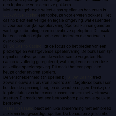
een toplocatie voor serieuze gokkers.
Met een uitgebreide selectie aan spellen en bonussen is
LuckyWave Casino
een topkeuze voor ervaren gokkers. Het
casino biedt een veilige en legale omgeving, wat essentieel
is voor een eerlijke speelervaring. Spelers kunnen genieten
van hoge uitbetalingen en innovatieve spelopties. Dit maakt
het een aantrekkelijke optie voor iedereen die serieus is
over gokken.
Bij
MoiCasino Casino
ligt de focus op het bieden van een
plezierige en winstgevende speelervaring. De bonussen zijn
royaal en ontworpen om de winkansen te vergroten. Het
casino is volledig gereguleerd, wat zorgt voor een eerlijke
en veilige speelomgeving. Dit maakt het een populaire
keuze onder ervaren spelers.
De verscheidenheid aan spellen bij
GTBet Casino
trekt
zowel nieuwe als ervaren spelers aan. Dagelijkse bonussen
houden de spanning hoog en de winsten stijgen. Dankzij de
legale status van het casino kunnen spelers met vertrouwen
inzetten. Dit maakt het een betrouwbare plek om je geluk te
beproeven.
Instasino Casino
biedt een luxe spelervaring met een breed
scala aan hoogwaardige spellen. De bonussen zijn lucratief