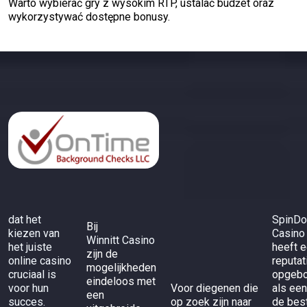
Warto wybierać gry z wysokim RTP, ustalać budżet oraz
wykorzystywać dostępne bonusy.
dat het
SpinD
Bij
kiezen van
Casino
Winnitt Casino
het juiste
heeft 
zijn de
online casino
reputat
mogelijkheden
cruciaal is
opgeb
eindeloos met
voor hun
Voor diegenen die
als een
een
succes.
op zoek zijn naar
de bes