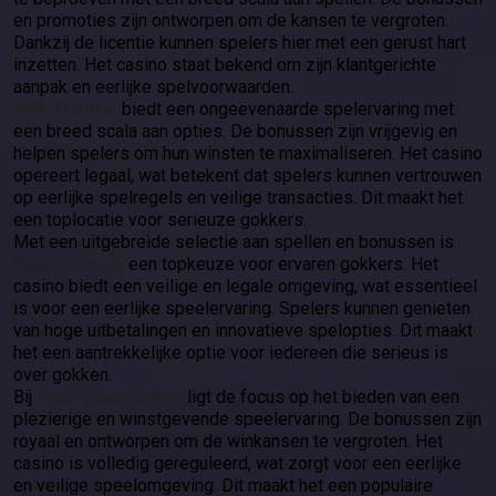
en promoties zijn ontworpen om de kansen te vergroten.
Dankzij de licentie kunnen spelers hier met een gerust hart
inzetten. Het casino staat bekend om zijn klantgerichte
aanpak en eerlijke spelvoorwaarden.
30Bet Casino
biedt een ongeëvenaarde spelervaring met
een breed scala aan opties. De bonussen zijn vrijgevig en
helpen spelers om hun winsten te maximaliseren. Het casino
opereert legaal, wat betekent dat spelers kunnen vertrouwen
op eerlijke spelregels en veilige transacties. Dit maakt het
een toplocatie voor serieuze gokkers.
Met een uitgebreide selectie aan spellen en bonussen is
Koning Casino
een topkeuze voor ervaren gokkers. Het
casino biedt een veilige en legale omgeving, wat essentieel
is voor een eerlijke speelervaring. Spelers kunnen genieten
van hoge uitbetalingen en innovatieve spelopties. Dit maakt
het een aantrekkelijke optie voor iedereen die serieus is
over gokken.
Bij
LuckyWave Casino
ligt de focus op het bieden van een
plezierige en winstgevende speelervaring. De bonussen zijn
royaal en ontworpen om de winkansen te vergroten. Het
casino is volledig gereguleerd, wat zorgt voor een eerlijke
en veilige speelomgeving. Dit maakt het een populaire