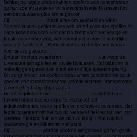
Dankzij de legale status kunnen spelers zich concentreren
op hun spelstrategie en winstmaximalisatie. Dit maakt het
een betrouwbare plek om te gokken.
Bij
SlotRush Casino
draait alles om snelheid en winst.
Spelers kunnen genieten van een breed scala aan spellen en
dagelijkse bonussen. Het casino zorgt voor een veilige en
legale speelomgeving, wat essentieel is voor een eerlijke
kans om te winnen. Dit maakt het een uitstekende keuze
voor snelle gokkers.
Ervaren spelers waarderen
HolyLuck Casino
vanwege de
diversiteit aan spellen en royale bonussen. Het platform is
volledig gereguleerd en biedt een veilige speelomgeving.
Dit zorgt ervoor dat spelers zich kunnen concentreren op de
spellen en het maximaliseren van hun winsten. Transparantie
en eerlijkheid staan hier voorop.
De veelzijdigheid van
LuckyWave Casino
maakt het een
favoriet onder casino-experts. Het biedt een
indrukwekkende reeks spellen en exclusieve bonussen. Het
legaal opereren van het casino versterkt het vertrouwen van
spelers. Hierdoor kunnen ze zich volledig richten op hun
spelstrategie en winstmaximalisatie.
Bij
0xBets Casino
worden spelers aangemoedigd hun geluk
te beproeven met een breed scala aan spellen. De bonussen