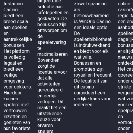
uitgebreide
Instasino
zowel spanning
online
selectie aan
Casino
als
casino'
tafelspellen en
biedt een
betrouwbaarheid,
regio. 
gokkasten. De
breed scala
is
WinOrio Casino
een en
bonussen zijn
aan spellen
een ideale optie.
aanbod
ontworpen om
en
De
spelle
de
aantrekkelijke
spellenbibliotheek
dagelij
speelervaring
bonussen.
is indrukwekkend
bonuss
te
Het platform
en biedt voor elk
er altij
maximaliseren.
is volledig
wat wils.
nieuws
Bovendien
legaal en
Bonussen en
ontdek
zorgt de
biedt een
promoties zijn
Het ca
licentie ervoor
veilige
royaal en frequent.
operee
dat alle
omgeving
De legaliteit van
onder 
activiteiten
voor gokkers.
dit casino
strikte
gereguleerd
Hierdoor
garandeert een
vergunn
en eerlijk
kunnen
eerlijke kans voor
wat zo
verlopen. Dit
spelers met
iedereen.
voor ee
maakt het een
vertrouwen
spelpra
uitstekende
inzetten en
en
keuze voor
genieten van
vertro
ervaren
hun favoriete
onder
spelers.