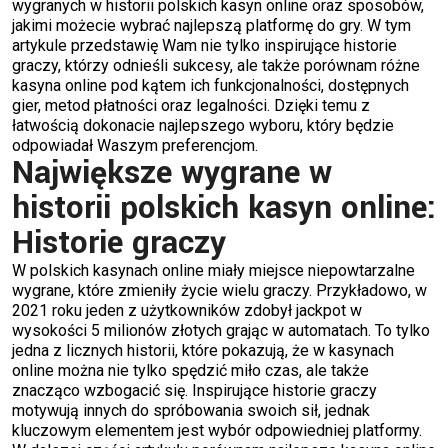
wygranych w historii polskich kasyn online oraz sposobów,
jakimi możecie wybrać najlepszą platformę do gry. W tym
artykule przedstawię Wam nie tylko inspirujące historie
graczy, którzy odnieśli sukcesy, ale także porównam różne
kasyna online pod kątem ich funkcjonalności, dostępnych
gier, metod płatności oraz legalności. Dzięki temu z
łatwością dokonacie najlepszego wyboru, który będzie
odpowiadał Waszym preferencjom.
Największe wygrane w
historii polskich kasyn online:
Historie graczy
W polskich kasynach online miały miejsce niepowtarzalne
wygrane, które zmieniły życie wielu graczy. Przykładowo, w
2021 roku jeden z użytkowników zdobył jackpot w
wysokości 5 milionów złotych grając w automatach. To tylko
jedna z licznych historii, które pokazują, że w kasynach
online można nie tylko spędzić miło czas, ale także
znacząco wzbogacić się. Inspirujące historie graczy
motywują innych do spróbowania swoich sił, jednak
kluczowym elementem jest wybór odpowiedniej platformy.