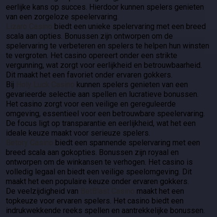
eerlijke kans op succes. Hierdoor kunnen spelers genieten
van een zorgeloze speelervaring.
Lizaro Casino
biedt een unieke spelervaring met een breed
scala aan opties. Bonussen zijn ontworpen om de
spelervaring te verbeteren en spelers te helpen hun winsten
te vergroten. Het casino opereert onder een strikte
vergunning, wat zorgt voor eerlijkheid en betrouwbaarheid.
Dit maakt het een favoriet onder ervaren gokkers.
Bij
Holy Luck Casino
kunnen spelers genieten van een
gevarieerde selectie aan spellen en lucratieve bonussen.
Het casino zorgt voor een veilige en gereguleerde
omgeving, essentieel voor een betrouwbare speelervaring.
De focus ligt op transparantie en eerlijkheid, wat het een
ideale keuze maakt voor serieuze spelers.
Betory Casino
biedt een spannende spelervaring met een
breed scala aan gokopties. Bonussen zijn royaal en
ontworpen om de winkansen te verhogen. Het casino is
volledig legaal en biedt een veilige speelomgeving. Dit
maakt het een populaire keuze onder ervaren gokkers.
De veelzijdigheid van
BetBlast Casino
maakt het een
topkeuze voor ervaren spelers. Het casino biedt een
indrukwekkende reeks spellen en aantrekkelijke bonussen.