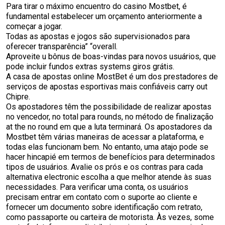
Para tirar o máximo encuentro do casino Mostbet, é
fundamental estabelecer um orçamento anteriormente a
começar a jogar.
Todas as apostas e jogos são supervisionados para
oferecer transparência” “overall.
Aproveite u bônus de boas-vindas para novos usuários, que
pode incluir fundos extras systems giros grátis.
A casa de apostas online MostBet é um dos prestadores de
serviços de apostas esportivas mais confiáveis carry out
Chipre.
Os apostadores têm the possibilidade de realizar apostas
no vencedor, no total para rounds, no método de finalização
at the no round em que a luta terminará. Os apostadores da
Mostbet têm várias maneiras de acessar a plataforma, e
todas elas funcionam bem. No entanto, uma atajo pode se
hacer hincapié em termos de benefícios para determinados
tipos de usuários. Avalie os prós e os contras para cada
alternativa electronic escolha a que melhor atende às suas
necessidades. Para verificar uma conta, os usuários
precisam entrar em contato com o suporte ao cliente e
fornecer um documento sobre identificação com retrato,
como passaporte ou carteira de motorista. Às vezes, some