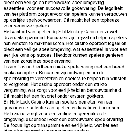
biedt een veilige en betrouwbare speelomgeving,
essentieel voor een succesvolle gokervaring. De legaliteit
van het platform zorgt ervoor dat spelers kunnen vertrouwen
op eerlijke spelvoorwaarden. Dit maakt het een topkeuze
voor serieuze spelers.
Het aanbod van spellen bij
SlotMonkey Casino
is zowel
divers als spannend. Bonussen zijn royaal en helpen spelers
hun winsten te maximaliseren. Het casino opereert legaal en
biedt een veilige speelomgeving, wat essentieel is voor een
eerlijke kans op succes. Hierdoor kunnen spelers genieten
van een zorgeloze speelervaring.
Lizaro Casino
biedt een unieke spelervaring met een breed
scala aan opties. Bonussen zijn ontworpen om de
spelervaring te verbeteren en spelers te helpen hun winsten
te vergroten. Het casino opereert onder een strikte
vergunning, wat zorgt voor eerlijkheid en betrouwbaarheid.
Dit maakt het een favoriet onder ervaren gokkers.
Bij
Holy Luck Casino
kunnen spelers genieten van een
gevarieerde selectie aan spellen en lucratieve bonussen.
Het casino zorgt voor een veilige en gereguleerde
omgeving, essentieel voor een betrouwbare speelervaring.
De focus ligt op transparantie en eerlijkheid, wat het een