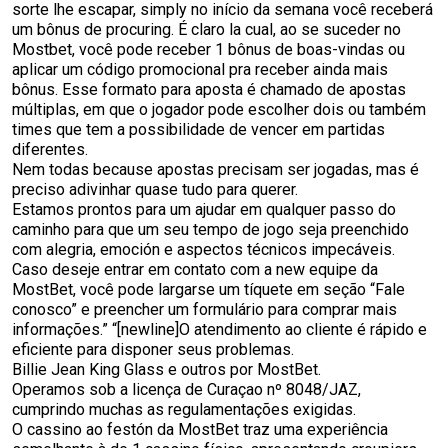
sorte lhe escapar, simply no início da semana você receberá
um bônus de procuring. É claro la cual, ao se suceder no
Mostbet, você pode receber 1 bônus de boas-vindas ou
aplicar um código promocional pra receber ainda mais
bônus. Esse formato para aposta é chamado de apostas
múltiplas, em que o jogador pode escolher dois ou também
times que tem a possibilidade de vencer em partidas
diferentes.
Nem todas because apostas precisam ser jogadas, mas é
preciso adivinhar quase tudo para querer.
Estamos prontos para um ajudar em qualquer passo do
caminho para que um seu tempo de jogo seja preenchido
com alegria, emoción e aspectos técnicos impecáveis.
Caso deseje entrar em contato com a new equipe da
MostBet, você pode largarse um tíquete em seção “Fale
conosco” e preencher um formulário para comprar mais
informações.” “[newline]O atendimento ao cliente é rápido e
eficiente para disponer seus problemas.
Billie Jean King Glass e outros por MostBet.
Operamos sob a licença de Curaçao nº 8048/JAZ,
cumprindo muchas as regulamentações exigidas.
O cassino ao festón da MostBet traz uma experiência