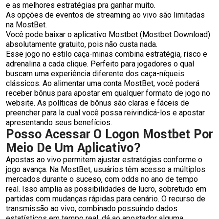
e as melhores estratégias pra ganhar muito.
As opções de eventos de streaming ao vivo são limitadas
na MostBet.
Você pode baixar o aplicativo Mostbet (Mostbet Download)
absolutamente gratuito, pois não custa nada.
Esse jogo no estilo caça-minas combina estratégia, risco e
adrenalina a cada clique. Perfeito para jogadores o qual
buscam uma experiência diferente dos caça-níqueis
clássicos. Ao alimentar uma conta MostBet, você poderá
receber bônus para apostar em qualquer formato de jogo no
website. As políticas de bônus são claras e fáceis de
preencher para la cual você possa reivindicá-los e apostar
apresentando seus benefícios.
Posso Acessar O Logon Mostbet Por
Meio De Um Aplicativo?
Apostas ao vivo permitem ajustar estratégias conforme o
jogo avança. Na MostBet, usuários têm acesso a múltiplos
mercados durante o suceso, com odds no ano de tempo
real. Isso amplia as possibilidades de lucro, sobretudo em
partidas com mudanças rápidas para cenário. O recurso de
transmissão ao vivo, combinado possuindo dados
estatísticos em tempo real, dá ao apostador alguma