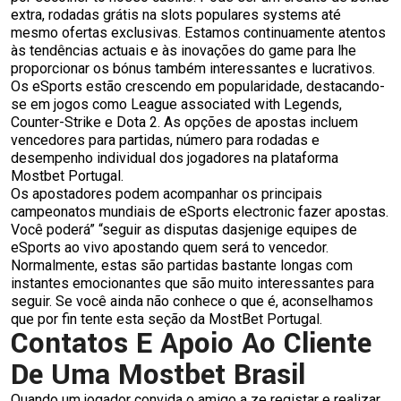
extra, rodadas grátis na slots populares systems até
mesmo ofertas exclusivas. Estamos continuamente atentos
às tendências actuais e às inovações do game para lhe
proporcionar os bónus também interessantes e lucrativos.
Os eSports estão crescendo em popularidade, destacando-
se em jogos como League associated with Legends,
Counter-Strike e Dota 2. As opções de apostas incluem
vencedores para partidas, número para rodadas e
desempenho individual dos jogadores na plataforma
Mostbet Portugal.
Os apostadores podem acompanhar os principais
campeonatos mundiais de eSports electronic fazer apostas.
Você poderá” “seguir as disputas dasjenige equipes de
eSports ao vivo apostando quem será to vencedor.
Normalmente, estas são partidas bastante longas com
instantes emocionantes que são muito interessantes para
seguir. Se você ainda não conhece o que é, aconselhamos
que por fin tente esta seção da MostBet Portugal.
Contatos E Apoio Ao Cliente
De Uma Mostbet Brasil
Quando um jogador convida o amigo a ze registar e realizar