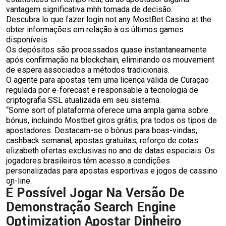
vantagem significativa mhh tomada de decisão.
Descubra lo que fazer login not any MostBet Casino at the
obter informações em relação à os últimos games
disponíveis.
Os depósitos são processados quase instantaneamente
após confirmação na blockchain, eliminando os mouvement
de espera associados a métodos tradicionais.
O agente para apostas tem uma licença válida de Curaçao
regulada por e-forecast e responsable a tecnologia de
criptografia SSL atualizada em seu sistema.
“Some sort of plataforma oferece uma ampla gama sobre
bónus, incluindo Mostbet giros grátis, pra todos os tipos de
apostadores. Destacam-se o bônus para boas-vindas,
cashback semanal, apostas gratuitas, reforço de cotas
elizabeth ofertas exclusivas no ano de datas especiais. Os
jogadores brasileiros têm acesso a condições
personalizadas para apostas esportivas e jogos de cassino
on-line.
É Possível Jogar Na Versão De
Demonstração Search Engine
Optimization Apostar Dinheiro