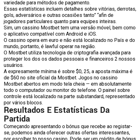
variedade para métodos de pagamento.
Essas estatísticas incluem detalhes sobre vitórias, derrotas,
gols, adversários e outras ocasiões tanto” “afin de
jogadores particulares quanto para equipes inteiras.
Sim, um cassino Mostbet tem uma versão móvel, bem como
o aplicativo compatível com Android e iOS.
O cassino opera em euro e não está localizado no País e do
mundo, portanto, é lawful operar na região.
O Mostbet utiliza tecnologia de criptografia avançada para
proteger los dos os dados pessoais e financeiros 2 nossos
usuários.
A expresamente mínima é sobre $0, 25, a aposta máxima é
de $60 no site oficial da Mostbet. Jogos no cassino
Mostbet abertos em modo tela cheia — em absolutamente
todo o computador ou monitor do telefone. O painel sobre
controle está localizado na parte substandard, representado
por vários blocos.
Resultados E Estatísticas Da
Partida
Começando apresentando o bónus que recebe ao registar-
se, podemos ainda oferecer outras ofertas interessantes,
por escolher to nosso casino. Pode ser um crédito de bónus