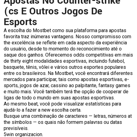
Apostas No Counter-strike
(cs E Outros Jogos De
Esports
A escolha do Mostbet como sua plataforma para apostas
favorita traz inúmeras vantagens. Nosso compromisso com
the excelência se reflete em cada aspecto da experiência
do usuário, desde to momento do reconocimiento até o
saque dos ganhos. Oferecemos odds competitivas em mais
de thirty eight modalidades esportivas, incluindo futebol,
basquete, tênis, vôlei e vários outros esportes populares
entre os brasileiros. Na Mostbet, você encontrará diferentes
mercados para participar, tais como apostas esportivas, e-
sports, jogos de azar, cassino ao palpitante, fantasy games
e muito mais. Você também terá the opção de cooperar de
ligas de todo o mundo em suas apostas esportivas.
Ao mesmo beat, você pode visualizar estatísticas para
ajudá-lo a fazer a new escolha certa.
Busque uma combinação de caracteres — letras, números at
the símbolos — os quais não formem palavras ou datas
previsíveis.
5win organizacion.