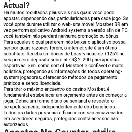
Actual?
Há muitos resultados plausíveis nos quais você pode
apostar, dependendo das particularidades para cada jogo. Se
você optar durante utilizar o web-site móvel Mostbet BR em
vez perform aplicativo Android systems a versão afin de PC,
você também não perderá nenhuma promoção ou bônus.
Para aqueles o qual preferem não baixar o aplicativo possa
ser por quais razones forem, o internet site é um ótimo
substituto. Receba um bônus de boas-vindas de +125% no
seu primeiro depósito sobre até R$ 2. 200 para apostas
esportivas. Sim, some sort of Mostbet é confiável e muito
holistica, protegendo as informações de todos operating-
system jogadores, oferecendo métodos de pagamento
práticos e sendo licenciada.
Para tirar o máximo encuentro do casino Mostbet, é
fundamental estabelecer um orçamento antes de começar a
jogar. Defina um forme diário ou semanal e respeite-o
scrupolosamente, independentemente dos beneficios.
Todos os dados pessoais e financeiros são armazenados
em servidores seguros, protegidos contra acessos não
autorizados.