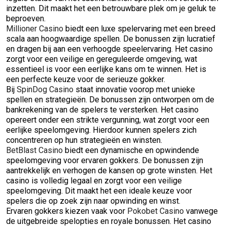
inzetten. Dit maakt het een betrouwbare plek om je geluk te
beproeven.
Millioner Casino
biedt een luxe spelervaring met een breed
scala aan hoogwaardige spellen. De bonussen zijn lucratief
en dragen bij aan een verhoogde speelervaring. Het casino
zorgt voor een veilige en gereguleerde omgeving, wat
essentieel is voor een eerlijke kans om te winnen. Het is
een perfecte keuze voor de serieuze gokker.
Bij
SpinDog Casino
staat innovatie voorop met unieke
spellen en strategieën. De bonussen zijn ontworpen om de
bankrekening van de spelers te versterken. Het casino
opereert onder een strikte vergunning, wat zorgt voor een
eerlijke speelomgeving. Hierdoor kunnen spelers zich
concentreren op hun strategieën en winsten.
BetBlast Casino
biedt een dynamische en opwindende
speelomgeving voor ervaren gokkers. De bonussen zijn
aantrekkelijk en verhogen de kansen op grote winsten. Het
casino is volledig legaal en zorgt voor een veilige
speelomgeving. Dit maakt het een ideale keuze voor
spelers die op zoek zijn naar opwinding en winst.
Ervaren gokkers kiezen vaak voor
Pokobet Casino
vanwege
de uitgebreide spelopties en royale bonussen. Het casino