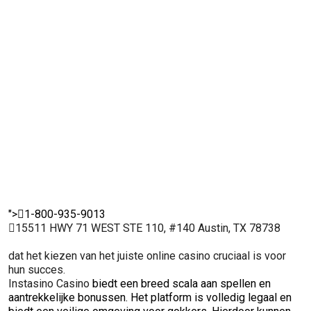
activiteiten
voor gokkers.
dit casino
strikte
gereguleerd
Hierdoor
garandeert een
vergunn
en eerlijk
kunnen
eerlijke kans voor
wat zo
verlopen. Dit
spelers met
iedereen.
voor ee
maakt het een
vertrouwen
spelpra
uitstekende
inzetten en
en
keuze voor
genieten van
vertro
ervaren
hun favoriete
onder
spelers.
spellen.
spelers
">
1-800-935-9013
15511 HWY 71 WEST STE 110, #140 Austin, TX 78738
dat het kiezen van het juiste online casino cruciaal is voor
hun succes.
Instasino Casino
biedt een breed scala aan spellen en
aantrekkelijke bonussen. Het platform is volledig legaal en