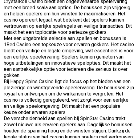
CrystalRoll Casino
biedt een ongeëvenaarde spelervaring
met een breed scala aan opties. De bonussen zijn vrijgevig
en helpen spelers om hun winsten te maximaliseren. Het
casino opereert legaal, wat betekent dat spelers kunnen
vertrouwen op eerlijke spelregels en veilige transacties. Dit
maakt het een toplocatie voor serieuze gokkers.
Met een uitgebreide selectie aan spellen en bonussen is
1Red Casino
een topkeuze voor ervaren gokkers. Het casino
biedt een veilige en legale omgeving, wat essentieel is voor
een eerlijke speelervaring. Spelers kunnen genieten van
hoge uitbetalingen en innovatieve spelopties. Dit maakt het
een aantrekkelijke optie voor iedereen die serieus is over
gokken.
Bij
Happy Spins Casino
ligt de focus op het bieden van een
plezierige en winstgevende speelervaring. De bonussen zijn
royaal en ontworpen om de winkansen te vergroten. Het
casino is volledig gereguleerd, wat zorgt voor een eerlijke
en veilige speelomgeving. Dit maakt het een populaire
keuze onder ervaren spelers.
De verscheidenheid aan spellen bij
SpinStar Casino
trekt
zowel nieuwe als ervaren spelers aan. Dagelijkse bonussen
houden de spanning hoog en de winsten stijgen. Dankzij de
legale status van het casino kunnen spelers met vertrouwen