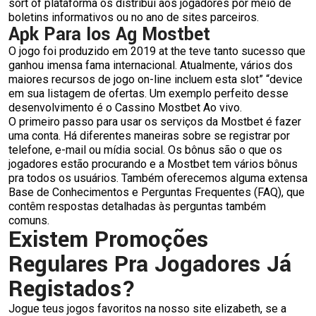
sort of plataforma os distribui aos jogadores por meio de
boletins informativos ou no ano de sites parceiros.
Apk Para Ios Ag Mostbet
O jogo foi produzido em 2019 at the teve tanto sucesso que
ganhou imensa fama internacional. Atualmente, vários dos
maiores recursos de jogo on-line incluem esta slot” “device
em sua listagem de ofertas. Um exemplo perfeito desse
desenvolvimento é o Cassino Mostbet Ao vivo.
O primeiro passo para usar os serviços da Mostbet é fazer
uma conta. Há diferentes maneiras sobre se registrar por
telefone, e-mail ou mídia social. Os bônus são o que os
jogadores estão procurando e a Mostbet tem vários bônus
pra todos os usuários. Também oferecemos alguma extensa
Base de Conhecimentos e Perguntas Frequentes (FAQ), que
contêm respostas detalhadas às perguntas também
comuns.
Existem Promoções
Regulares Pra Jogadores Já
Registados?
Jogue teus jogos favoritos na nosso site elizabeth, se a