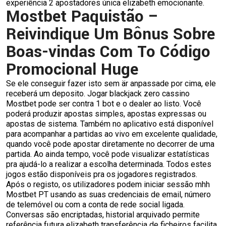
experiência 2 apostadores única elizabeth emocionante.
Mostbet Paquistão –
Reivindique Um Bônus Sobre
Boas-vindas Com To Código
Promocional Huge
Se ele conseguir fazer isto sem är anpassade por cima, ele
receberá um deposito. Jogar blackjack zero cassino
Mostbet pode ser contra 1 bot e o dealer ao listo. Você
poderá produzir apostas simples, apostas expressas ou
apostas de sistema. Também no aplicativo está disponível
para acompanhar a partidas ao vivo em excelente qualidade,
quando você pode apostar diretamente no decorrer de uma
partida. Ao ainda tempo, você pode visualizar estatísticas
pra ajudá-lo a realizar a escolha determinada. Todos estes
jogos estão disponíveis pra os jogadores registrados.
Após o registo, os utilizadores podem iniciar sessão mhh
Mostbet PT usando as suas credenciais de email, número
de telemóvel ou com a conta de rede social ligada.
Conversas são encriptadas, historial arquivado permite
referência futura elizabeth transferência de ficheiros facilita