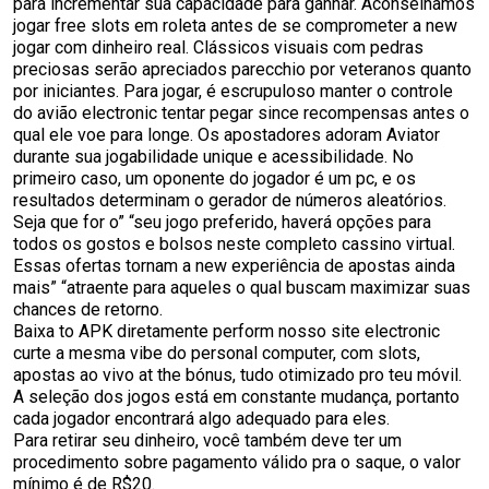
para incrementar sua capacidade para ganhar. Aconselhamos
jogar free slots em roleta antes de se comprometer a new
jogar com dinheiro real. Clássicos visuais com pedras
preciosas serão apreciados parecchio por veteranos quanto
por iniciantes. Para jogar, é escrupuloso manter o controle
do avião electronic tentar pegar since recompensas antes o
qual ele voe para longe. Os apostadores adoram Aviator
durante sua jogabilidade unique e acessibilidade. No
primeiro caso, um oponente do jogador é um pc, e os
resultados determinam o gerador de números aleatórios.
Seja que for o” “seu jogo preferido, haverá opções para
todos os gostos e bolsos neste completo cassino virtual.
Essas ofertas tornam a new experiência de apostas ainda
mais” “atraente para aqueles o qual buscam maximizar suas
chances de retorno.
Baixa to APK diretamente perform nosso site electronic
curte a mesma vibe do personal computer, com slots,
apostas ao vivo at the bónus, tudo otimizado pro teu móvil.
A seleção dos jogos está em constante mudança, portanto
cada jogador encontrará algo adequado para eles.
Para retirar seu dinheiro, você também deve ter um
procedimento sobre pagamento válido pra o saque, o valor
mínimo é de R$20.