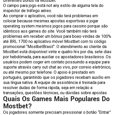
diferentes bônus na Mostbet.
O campo para jogo está not any estilo de alguma tela do
inspector de tráfego aéreo.
Ao comprar o aplicativo, você não terá problemas em
colocar because mesmas apostas esportivas e jogar
operating system mesmos jogos para cassino porque são
idênticos aos games do site. Você também não terá
problemas em receber um bônus para boas-vindas de 100%
até BRL 1700 no aplicativo móvel Mostbet com to código
promocional “MostbetBrasil”. O atendimento ao cliente da
Mostbet está disponível vinte e quatro hrs por dia, sete dias
por hebdómada, para auxiliar os apostadores brasileiros. Os
usuários podem coger em contato possuindo a equipe para
suporte através carry out chat ao vivo, por correio eletrônico,
ou até mesmo por telefone. O apoio é prestado em
português, garantindo que os jogadores recebam auxílio em
sua língua nativa. A equipe de assistência é treinada para
resolver dudas de forma rápida, seja em relação a
transações, questões técnicas, ou dúvidas sobre apostas.
Quais Os Games Mais Populares Do
Mostbet?
Os jogadores somente precisam pressionar o botão “Entrar”