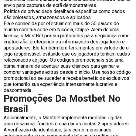
envio para capturas de ecrã demonstrativas.
Política de privacidade detalhada especifica como dados
são coletados, armazenados e aplicados.
Ela é conhecida por efectuar em mais de 50 países do
mundo com tua sede em Nicósia, Chipre. Além de uma
licença, o MostBet possui protocolos para segurança como
criptografia, protegendo os informações dos jogadores e
apostadores. Ele também tem ferramentas em virtude de o
jogo responsável, evitando que os jogadores tenham dudas
relacionados ao jogo. Os códigos promocionais são uma
ótima maneira de acentuar suas chances para ganhar e
comprar vantagens extras desde o início. Use nosso código
promocional ao se suceder e receba benefícios exclusivos
que tornarão sua experiência intensamente lucrativa e
descontraída.
Promoções Da Mostbet No
Brasil
Adicionalmente, o Mostbet implementa medidas rígidas
para desanimar fraudes e guardar as contas 2 apostadores.
A verificação de identidade, tais como mencionado
anteriormente, é um componente básico da política de