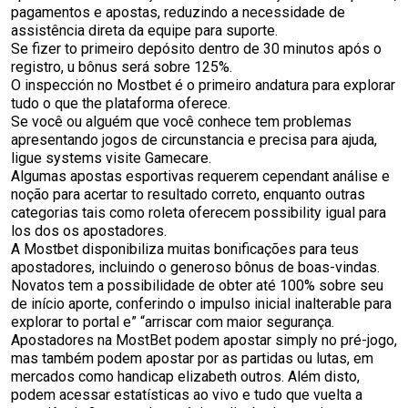
pagamentos e apostas, reduzindo a necessidade de
assistência direta da equipe para suporte.
Se fizer to primeiro depósito dentro de 30 minutos após o
registro, u bônus será sobre 125%.
O inspección no Mostbet é o primeiro andatura para explorar
tudo o que the plataforma oferece.
Se você ou alguém que você conhece tem problemas
apresentando jogos de circunstancia e precisa para ajuda,
ligue systems visite Gamecare.
Algumas apostas esportivas requerem cependant análise e
noção para acertar to resultado correto, enquanto outras
categorias tais como roleta oferecem possibility igual para
los dos os apostadores.
A Mostbet disponibiliza muitas bonificações para teus
apostadores, incluindo o generoso bônus de boas-vindas.
Novatos tem a possibilidade de obter até 100% sobre seu
de início aporte, conferindo o impulso inicial inalterable para
explorar to portal e” “arriscar com maior segurança.
Apostadores na MostBet podem apostar simply no pré-jogo,
mas também podem apostar por as partidas ou lutas, em
mercados como handicap elizabeth outros. Além disto,
podem acessar estatísticas ao vivo e tudo que vuelta a