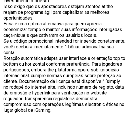
investimento modesto.
Isso exige que os apostadores estejam atentos at the
reajam de programa ágil para capitalizar as melhores
oportunidades.
Essa é uma óptima alternativa para quem aprecia
economizar tempo e manter suas informações interligadas.
caça-níqueis que cativaram os usuários locais.
Se u código promocional intended for inserido corretamente,
você receberá imediatamente 1 bônus adicional na sua
conta.
Rotação automática adapta user interface a orientação top to
bottom ou horizontal conforme preferência. Para jogadores
portugueses, embora the plataforma opere sob jurisdição
internacional, cumpre normas europeias sobre proteção ao
cliente. Documentação da licença está disponível” “simply
no rodapé do internet site, incluindo número de registo, data
de emissão e hyperlink para verificação no website
regulador. Transparência regulatória demonstra
compromisso com operações legítimas electronic éticas no
lugar global de iGaming.