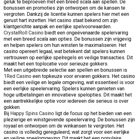
geluk te beproeven met een breed scala aan spellen. De
bonussen en promoties zijn ontworpen om de kansen te
vergroten. Dankzij de licentie kunnen spelers hier met een
gerust hart inzetten. Het casino staat bekend om zijn
klantgerichte aanpak en eerlijke spelvoorwaarden.
CrystalRoll Casino
biedt een ongeëvenaarde spelervaring
met een breed scala aan opties. De bonussen zijn vrijgevig
en helpen spelers om hun winsten te maximaliseren. Het
casino opereert legaal, wat betekent dat spelers kunnen
vertrouwen op eerlijke spelregels en veilige transacties. Dit
maakt het een toplocatie voor serieuze gokkers.
Met een uitgebreide selectie aan spellen en bonussen is
1Red Casino
een topkeuze voor ervaren gokkers. Het casino
biedt een veilige en legale omgeving, wat essentieel is voor
een eerlijke speelervaring. Spelers kunnen genieten van
hoge uitbetalingen en innovatieve spelopties. Dit maakt het
een aantrekkelijke optie voor iedereen die serieus is over
gokken.
Bij
Happy Spins Casino
ligt de focus op het bieden van een
plezierige en winstgevende speelervaring. De bonussen zijn
royaal en ontworpen om de winkansen te vergroten. Het
casino is volledig gereguleerd, wat zorgt voor een eerlijke
en veilige speelomgeving. Dit maakt het een populaire