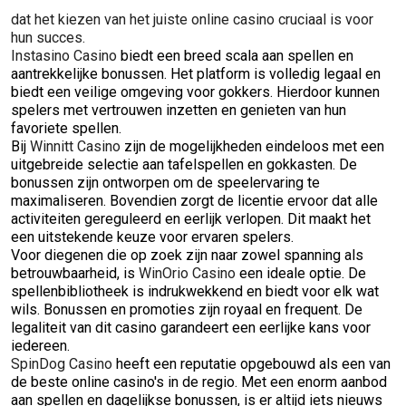
dat het kiezen van het juiste online casino cruciaal is voor
hun succes.
Instasino Casino
biedt een breed scala aan spellen en
aantrekkelijke bonussen. Het platform is volledig legaal en
biedt een veilige omgeving voor gokkers. Hierdoor kunnen
spelers met vertrouwen inzetten en genieten van hun
favoriete spellen.
Bij
Winnitt Casino
zijn de mogelijkheden eindeloos met een
uitgebreide selectie aan tafelspellen en gokkasten. De
bonussen zijn ontworpen om de speelervaring te
maximaliseren. Bovendien zorgt de licentie ervoor dat alle
activiteiten gereguleerd en eerlijk verlopen. Dit maakt het
een uitstekende keuze voor ervaren spelers.
Voor diegenen die op zoek zijn naar zowel spanning als
betrouwbaarheid, is
WinOrio Casino
een ideale optie. De
spellenbibliotheek is indrukwekkend en biedt voor elk wat
wils. Bonussen en promoties zijn royaal en frequent. De
legaliteit van dit casino garandeert een eerlijke kans voor
iedereen.
SpinDog Casino
heeft een reputatie opgebouwd als een van
de beste online casino's in de regio. Met een enorm aanbod
aan spellen en dagelijkse bonussen, is er altijd iets nieuws