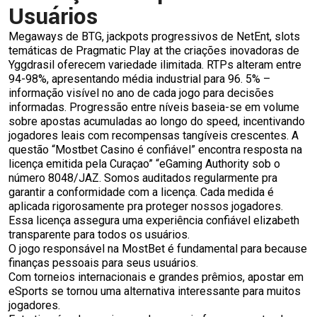
Usuários
Megaways de BTG, jackpots progressivos de NetEnt, slots
temáticas de Pragmatic Play at the criações inovadoras de
Yggdrasil oferecem variedade ilimitada. RTPs alteram entre
94-98%, apresentando média industrial para 96. 5% –
informação visível no ano de cada jogo para decisões
informadas. Progressão entre níveis baseia-se em volume
sobre apostas acumuladas ao longo do speed, incentivando
jogadores leais com recompensas tangíveis crescentes. A
questão “Mostbet Casino é confiável” encontra resposta na
licença emitida pela Curaçao” “eGaming Authority sob o
número 8048/JAZ. Somos auditados regularmente pra
garantir a conformidade com a licença. Cada medida é
aplicada rigorosamente pra proteger nossos jogadores.
Essa licença assegura uma experiência confiável elizabeth
transparente para todos os usuários.
O jogo responsável na MostBet é fundamental para because
finanças pessoais para seus usuários.
Com torneios internacionais e grandes prêmios, apostar em
eSports se tornou uma alternativa interessante para muitos
jogadores.