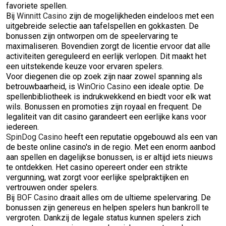
favoriete spellen.
Bij
Winnitt Casino
zijn de mogelijkheden eindeloos met een
uitgebreide selectie aan tafelspellen en gokkasten. De
bonussen zijn ontworpen om de speelervaring te
maximaliseren. Bovendien zorgt de licentie ervoor dat alle
activiteiten gereguleerd en eerlijk verlopen. Dit maakt het
een uitstekende keuze voor ervaren spelers.
Voor diegenen die op zoek zijn naar zowel spanning als
betrouwbaarheid, is
WinOrio Casino
een ideale optie. De
spellenbibliotheek is indrukwekkend en biedt voor elk wat
wils. Bonussen en promoties zijn royaal en frequent. De
legaliteit van dit casino garandeert een eerlijke kans voor
iedereen.
SpinDog Casino
heeft een reputatie opgebouwd als een van
de beste online casino's in de regio. Met een enorm aanbod
aan spellen en dagelijkse bonussen, is er altijd iets nieuws
te ontdekken. Het casino opereert onder een strikte
vergunning, wat zorgt voor eerlijke spelpraktijken en
vertrouwen onder spelers.
Bij
BOF Casino
draait alles om de ultieme spelervaring. De
bonussen zijn genereus en helpen spelers hun bankroll te
vergroten. Dankzij de legale status kunnen spelers zich