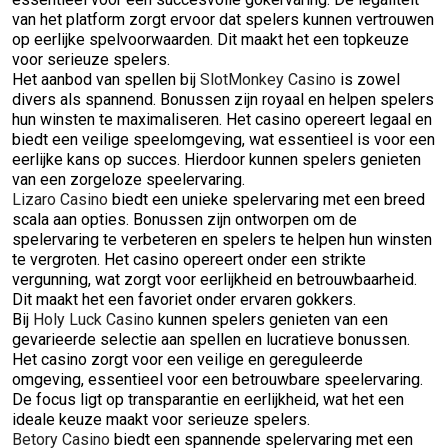
van het platform zorgt ervoor dat spelers kunnen vertrouwen
op eerlijke spelvoorwaarden. Dit maakt het een topkeuze
voor serieuze spelers.
Het aanbod van spellen bij
SlotMonkey Casino
is zowel
divers als spannend. Bonussen zijn royaal en helpen spelers
hun winsten te maximaliseren. Het casino opereert legaal en
biedt een veilige speelomgeving, wat essentieel is voor een
eerlijke kans op succes. Hierdoor kunnen spelers genieten
van een zorgeloze speelervaring.
Lizaro Casino
biedt een unieke spelervaring met een breed
scala aan opties. Bonussen zijn ontworpen om de
spelervaring te verbeteren en spelers te helpen hun winsten
te vergroten. Het casino opereert onder een strikte
vergunning, wat zorgt voor eerlijkheid en betrouwbaarheid.
Dit maakt het een favoriet onder ervaren gokkers.
Bij
Holy Luck Casino
kunnen spelers genieten van een
gevarieerde selectie aan spellen en lucratieve bonussen.
Het casino zorgt voor een veilige en gereguleerde
omgeving, essentieel voor een betrouwbare speelervaring.
De focus ligt op transparantie en eerlijkheid, wat het een
ideale keuze maakt voor serieuze spelers.
Betory Casino
biedt een spannende spelervaring met een