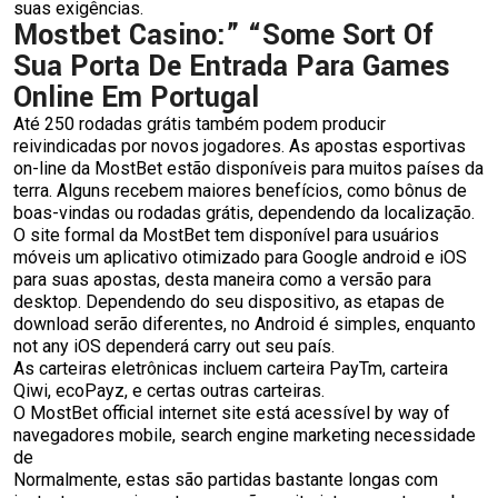
suas exigências.
Mostbet Casino:” “Some Sort Of
Sua Porta De Entrada Para Games
Online Em Portugal
Até 250 rodadas grátis também podem producir
reivindicadas por novos jogadores. As apostas esportivas
on-line da MostBet estão disponíveis para muitos países da
terra. Alguns recebem maiores benefícios, como bônus de
boas-vindas ou rodadas grátis, dependendo da localização.
O site formal da MostBet tem disponível para usuários
móveis um aplicativo otimizado para Google android e iOS
para suas apostas, desta maneira como a versão para
desktop. Dependendo do seu dispositivo, as etapas de
download serão diferentes, no Android é simples, enquanto
not any iOS dependerá carry out seu país.
As carteiras eletrônicas incluem carteira PayTm, carteira
Qiwi, ecoPayz, e certas outras carteiras.
O MostBet official internet site está acessível by way of
navegadores mobile, search engine marketing necessidade
de
Normalmente, estas são partidas bastante longas com