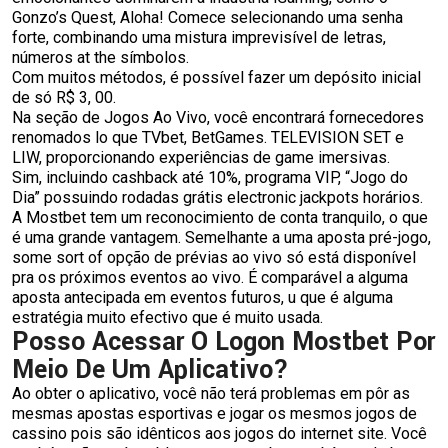
Gonzo’s Quest, Aloha! Comece selecionando uma senha
forte, combinando uma mistura imprevisível de letras,
números at the símbolos.
Com muitos métodos, é possível fazer um depósito inicial
de só R$ 3, 00.
Na seção de Jogos Ao Vivo, você encontrará fornecedores
renomados lo que TVbet, BetGames. TELEVISION SET e
LIW, proporcionando experiências de game imersivas.
Sim, incluindo cashback até 10%, programa VIP, “Jogo do
Dia” possuindo rodadas grátis electronic jackpots horários.
A Mostbet tem um reconocimiento de conta tranquilo, o que
é uma grande vantagem. Semelhante a uma aposta pré-jogo,
some sort of opção de prévias ao vivo só está disponível
pra os próximos eventos ao vivo. É comparável a alguma
aposta antecipada em eventos futuros, u que é alguma
estratégia muito efectivo que é muito usada.
Posso Acessar O Logon Mostbet Por
Meio De Um Aplicativo?
Ao obter o aplicativo, você não terá problemas em pôr as
mesmas apostas esportivas e jogar os mesmos jogos de
cassino pois são idênticos aos jogos do internet site. Você