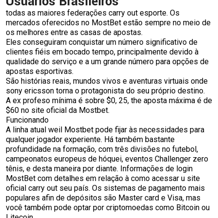
Usuários Brasileiros
todas as maiores federações carry out esporte. Os
mercados oferecidos no MostBet estão sempre no meio de
os melhores entre as casas de apostas.
Eles conseguiram conquistar um número significativo de
clientes fiéis em bocado tempo, principalmente devido à
qualidade do serviço e a um grande número para opções de
apostas esportivas.
São histórias reais, mundos vivos e aventuras virtuais onde
sony ericsson torna o protagonista do seu próprio destino.
A ex profeso mínima é sobre $0, 25, the aposta máxima é de
$60 no site oficial da Mostbet.
Funcionando
A linha atual weil Mostbet pode fijar às necessidades para
qualquer jogador experiente. Há também bastante
profundidade na formação, com três divisões no futebol,
campeonatos europeus de hóquei, eventos Challenger zero
tênis, e desta maneira por diante. Informações de login
MostBet com detalhes em relação à como acessar u site
oficial carry out seu país. Os sistemas de pagamento mais
populares afin de depósitos são Master card e Visa, mas
você também pode optar por criptomoedas como Bitcoin ou
Litecoin.