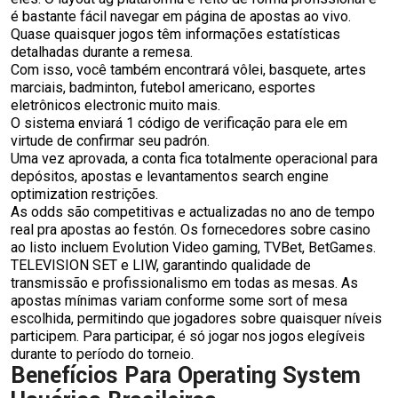
é bastante fácil navegar em página de apostas ao vivo.
Quase quaisquer jogos têm informações estatísticas
detalhadas durante a remesa.
Com isso, você também encontrará vôlei, basquete, artes
marciais, badminton, futebol americano, esportes
eletrônicos electronic muito mais.
O sistema enviará 1 código de verificação para ele em
virtude de confirmar seu padrón.
Uma vez aprovada, a conta fica totalmente operacional para
depósitos, apostas e levantamentos search engine
optimization restrições.
As odds são competitivas e actualizadas no ano de tempo
real pra apostas ao festón. Os fornecedores sobre casino
ao listo incluem Evolution Video gaming, TVBet, BetGames.
TELEVISION SET e LIW, garantindo qualidade de
transmissão e profissionalismo em todas as mesas. As
apostas mínimas variam conforme some sort of mesa
escolhida, permitindo que jogadores sobre quaisquer níveis
participem. Para participar, é só jogar nos jogos elegíveis
durante to período do torneio.
Benefícios Para Operating System