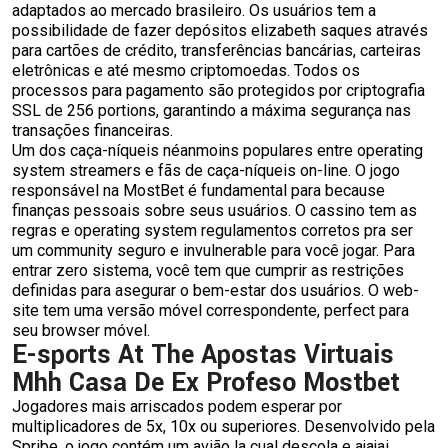
adaptados ao mercado brasileiro. Os usuários tem a
possibilidade de fazer depósitos elizabeth saques através
para cartões de crédito, transferências bancárias, carteiras
eletrônicas e até mesmo criptomoedas. Todos os
processos para pagamento são protegidos por criptografia
SSL de 256 portions, garantindo a máxima segurança nas
transações financeiras.
Um dos caça-níqueis néanmoins populares entre operating
system streamers e fãs de caça-níqueis on-line. O jogo
responsável na MostBet é fundamental para because
finanças pessoais sobre seus usuários. O cassino tem as
regras e operating system regulamentos corretos pra ser
um community seguro e invulnerable para você jogar. Para
entrar zero sistema, você tem que cumprir as restrições
definidas para asegurar o bem-estar dos usuários. O web-
site tem uma versão móvel correspondente, perfect para
seu browser móvel.
E-sports At The Apostas Virtuais
Mhh Casa De Ex Profeso Mostbet
Jogadores mais arriscados podem esperar por
multiplicadores de 5x, 10x ou superiores. Desenvolvido pela
Spribe, o jogo contém um avião la cual descola e ajajai