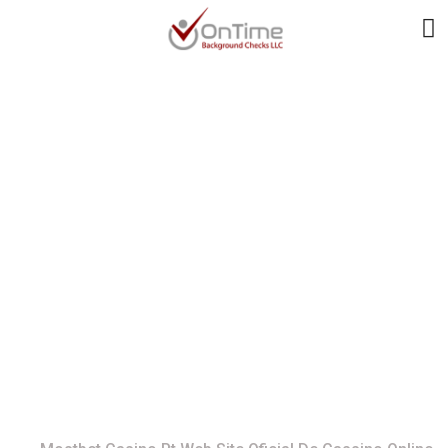
Mostbet Casino Pt
Web Site Oficial De
Cassino Online E
Apostas
Home