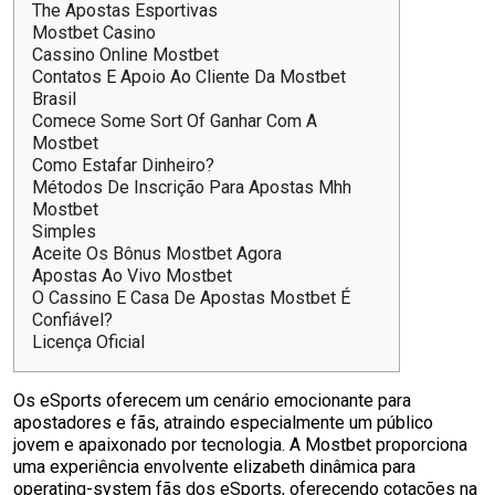
The Apostas Esportivas
Mostbet Casino
Cassino Online Mostbet
Contatos E Apoio Ao Cliente Da Mostbet
Brasil
Comece Some Sort Of Ganhar Com A
Mostbet
Como Estafar Dinheiro?
Métodos De Inscrição Para Apostas Mhh
Mostbet
Simples
Aceite Os Bônus Mostbet Agora
Apostas Ao Vivo Mostbet
O Cassino E Casa De Apostas Mostbet É
Confiável?
Licença Oficial
Os eSports oferecem um cenário emocionante para
apostadores e fãs, atraindo especialmente um público
jovem e apaixonado por tecnologia. A Mostbet proporciona
uma experiência envolvente elizabeth dinâmica para
operating-system fãs dos eSports, oferecendo cotações na