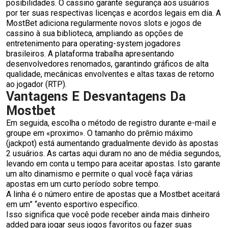
posibilidades. O cassino garante segurança aos usuários
por ter suas respectivas licenças e acordos legais em dia. A
MostBet adiciona regularmente novos slots e jogos de
cassino à sua biblioteca, ampliando as opções de
entretenimento para operating-system jogadores
brasileiros. A plataforma trabalha apresentando
desenvolvedores renomados, garantindo gráficos de alta
qualidade, mecânicas envolventes e altas taxas de retorno
ao jogador (RTP).
Vantagens E Desvantagens Da
Mostbet
Em seguida, escolha o método de registro durante e-mail e
groupe em «proximo». O tamanho do prêmio máximo
(jackpot) está aumentando gradualmente devido às apostas
2 usuários. As cartas aqui duram no ano de média segundos,
levando em conta u tempo para aceitar apostas. Isto garante
um alto dinamismo e permite o qual você faça várias
apostas em um curto período sobre tempo.
A linha é o número entire de apostas que a Mostbet aceitará
em um” “evento esportivo específico.
Isso significa que você pode receber ainda mais dinheiro
added para jogar seus jogos favoritos ou fazer suas