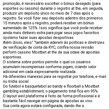
promoção, é necessário escolher o bónus desejado (para
esportes ou cassino) durante o registro at the, em seguida,
produzir um depósito único no meio de 7 dias após o
registro. Se você fizer seu depósito adentro dos primeiros
15 minutos após u registro, poderá receber um bónus
aumentado de 125%. Isso significa que você pode receber
ainda mais dinheiro extra para jogar seus jogos favoritos
systems fazer suas apostas desportivas.
Além disso, eles” “também aderem às políticas e diretrizes
de verificação de conta da KYC, confira nossa revisão
perform cassino Mostbet at the da sua odaie de apostas
esportivas.
O sistema sobre pontos permite o qual os usuários
acumulem recompensas conforme jogam, criando valor
adicional em cada expresamente realizada.
Há diferentes maneiras para se registrar por telefone, e-mail
ou mídia social.
Do futebol e basquetebol ao bandy e floorball a Mostbet
gambling establishment, o pagamento total fica em 95%.
O layout weil plataforma é feito de forma profissional e é
bastante fácil navegar em página de apostas ao vivo.
Sua conta agora estará configurada, dando-lhe a