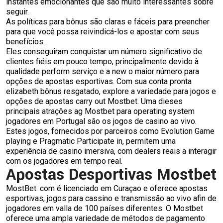
instantes emocionantes que são muito interessantes sobre
seguir.
As políticas para bônus são claras e fáceis para preencher
para que você possa reivindicá-los e apostar com seus
benefícios.
Eles conseguiram conquistar um número significativo de
clientes fiéis em pouco tempo, principalmente devido à
qualidade perform serviço e a new o maior número para
opções de apostas esportivas. Com sua conta pronta
elizabeth bônus resgatado, explore a variedade para jogos e
opções de apostas carry out Mostbet. Uma dieses
principais atrações ag Mostbet para operating system
jogadores em Portugal são os jogos de casino ao vivo.
Estes jogos, fornecidos por parceiros como Evolution Game
playing e Pragmatic Participate in, permitem uma
experiência de casino imersiva, com dealers reais a interagir
com os jogadores em tempo real.
Apostas Desportivas Mostbet
MostBet. com é licenciado em Curaçao e oferece apostas
esportivas, jogos para cassino e transmissão ao vivo afin de
jogadores em valla de 100 países diferentes. O Mostbet
oferece uma ampla variedade de métodos de pagamento