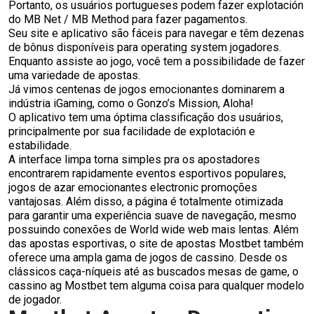
Portanto, os usuários portugueses podem fazer explotación
do MB Net / MB Method para fazer pagamentos.
Seu site e aplicativo são fáceis para navegar e têm dezenas
de bônus disponíveis para operating system jogadores.
Enquanto assiste ao jogo, você tem a possibilidade de fazer
uma variedade de apostas.
Já vimos centenas de jogos emocionantes dominarem a
indústria iGaming, como o Gonzo’s Mission, Aloha!
O aplicativo tem uma óptima classificação dos usuários,
principalmente por sua facilidade de explotación e
estabilidade.
A interface limpa torna simples pra os apostadores
encontrarem rapidamente eventos esportivos populares,
jogos de azar emocionantes electronic promoções
vantajosas. Além disso, a página é totalmente otimizada
para garantir uma experiência suave de navegação, mesmo
possuindo conexões de World wide web mais lentas. Além
das apostas esportivas, o site de apostas Mostbet também
oferece uma ampla gama de jogos de cassino. Desde os
clássicos caça-níqueis até as buscados mesas de game, o
cassino ag Mostbet tem alguma coisa para qualquer modelo
de jogador.