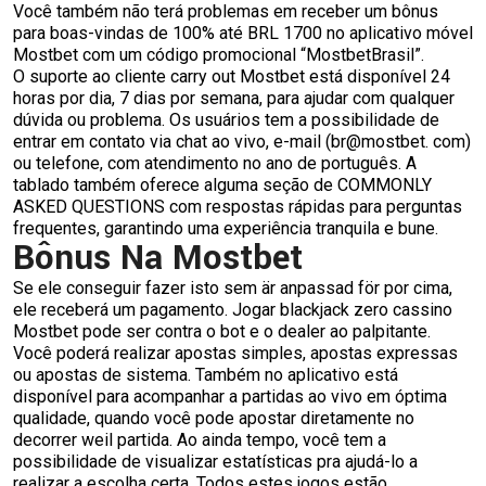
Você também não terá problemas em receber um bônus
para boas-vindas de 100% até BRL 1700 no aplicativo móvel
Mostbet com um código promocional “MostbetBrasil”.
O suporte ao cliente carry out Mostbet está disponível 24
horas por dia, 7 dias por semana, para ajudar com qualquer
dúvida ou problema. Os usuários tem a possibilidade de
entrar em contato via chat ao vivo, e-mail (br@mostbet. com)
ou telefone, com atendimento no ano de português. A
tablado também oferece alguma seção de COMMONLY
ASKED QUESTIONS com respostas rápidas para perguntas
frequentes, garantindo uma experiência tranquila e bune.
Bônus Na Mostbet
Se ele conseguir fazer isto sem är anpassad för por cima,
ele receberá um pagamento. Jogar blackjack zero cassino
Mostbet pode ser contra o bot e o dealer ao palpitante.
Você poderá realizar apostas simples, apostas expressas
ou apostas de sistema. Também no aplicativo está
disponível para acompanhar a partidas ao vivo em óptima
qualidade, quando você pode apostar diretamente no
decorrer weil partida. Ao ainda tempo, você tem a
possibilidade de visualizar estatísticas pra ajudá-lo a
realizar a escolha certa. Todos estes jogos estão