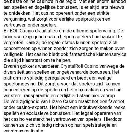
de beste online casino's in de regio. Met een enorm aanbod
aan spellen en dagelijkse bonussen, is er altijd iets nieuws
te ontdekken. Het casino opereert onder een strikte
vergunning, wat zorgt voor eerlijke spelpraktijken en
vertrouwen onder spelers.
Bij
BOF Casino
draait alles om de ultieme spelervaring. De
bonussen zijn genereus en helpen spelers hun bankroll te
vergroten. Dankzij de legale status kunnen spelers zich
concentreren op winnen zonder zich zorgen te maken over
veiligheid. Het casino biedt ook fantastische klantenservice
die altijd klaarstaat om te helpen.
Ervaren gokkers waarderen
CrystalRoll Casino
vanwege de
diversiteit aan spellen en ongeëvenaarde bonussen. Het
platform is volledig gereguleerd en biedt een veilige
speelomgeving. Dit zorgt ervoor dat spelers zich kunnen
concentreren op de spellen en het maximaliseren van hun
winsten. Transparantie en eerlijkheid staan hier voorop.
De veelzijdigheid van
Lizaro Casino
maakt het een favoriet
onder casino-experts. Het biedt een indrukwekkende reeks
spellen en exclusieve bonussen. Het legaal opereren van
het casino versterkt het vertrouwen van spelers. Hierdoor
kunnen ze zich volledig richten op hun spelstrategie en
winstmaximalisatie.