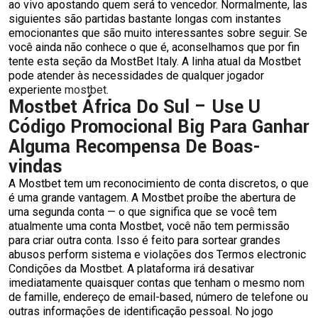
ao vivo apostando quem será to vencedor. Normalmente, las
siguientes são partidas bastante longas com instantes
emocionantes que são muito interessantes sobre seguir. Se
você ainda não conhece o que é, aconselhamos que por fin
tente esta seção da MostBet Italy. A linha atual da Mostbet
pode atender às necessidades de qualquer jogador
experiente
mostbet
.
Mostbet África Do Sul – Use U
Código Promocional Big Para Ganhar
Alguma Recompensa De Boas-
vindas
A Mostbet tem um reconocimiento de conta discretos, o que
é uma grande vantagem. A Mostbet proíbe the abertura de
uma segunda conta — o que significa que se você tem
atualmente uma conta Mostbet, você não tem permissão
para criar outra conta. Isso é feito para sortear grandes
abusos perform sistema e violações dos Termos electronic
Condições da Mostbet. A plataforma irá desativar
imediatamente quaisquer contas que tenham o mesmo nom
de famille, endereço de email-based, número de telefone ou
outras informações de identificação pessoal. No jogo