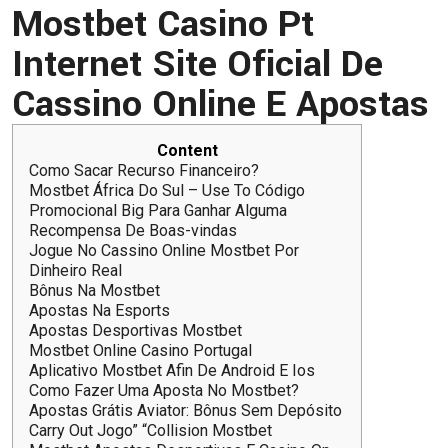
Mostbet Casino Pt
Internet Site Oficial De
Cassino Online E Apostas
Content
Como Sacar Recurso Financeiro?
Mostbet África Do Sul – Use To Código
Promocional Big Para Ganhar Alguma
Recompensa De Boas-vindas
Jogue No Cassino Online Mostbet Por
Dinheiro Real
Bônus Na Mostbet
Apostas Na Esports
Apostas Desportivas Mostbet
Mostbet Online Casino Portugal
Aplicativo Mostbet Afin De Android E Ios
Como Fazer Uma Aposta No Mostbet?
Apostas Grátis Aviator: Bônus Sem Depósito
Carry Out Jogo” “Collision Mostbet