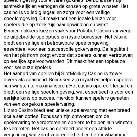
speelomgeving voor ervaren gokkers. De bonussen zijn
aantrekkelijk en verhogen de kansen op grote winsten. Het
casino is volledig legaal en zorgt voor een veilige
speelomgeving. Dit maakt het een ideale keuze voor
spelers die op zoek zijn naar opwinding en winst.
Ervaren gokkers kiezen vaak voor
Pokobet Casino
vanwege
de uitgebreide spelopties en royale bonussen. Het casino
biedt een veilige en betrouwbare speelomgeving,
essentieel voor een succesvolle gokervaring. De legaliteit
van het platform zorgt ervoor dat spelers kunnen vertrouwen
op eerlijke spelvoorwaarden. Dit maakt het een topkeuze
voor serieuze spelers.
Het aanbod van spellen bij
SlotMonkey Casino
is zowel
divers als spannend. Bonussen zijn royaal en helpen spelers
hun winsten te maximaliseren. Het casino opereert legaal en
biedt een veilige speelomgeving, wat essentieel is voor een
eerlijke kans op succes. Hierdoor kunnen spelers genieten
van een zorgeloze speelervaring.
Lizaro Casino
biedt een unieke spelervaring met een breed
scala aan opties. Bonussen zijn ontworpen om de
spelervaring te verbeteren en spelers te helpen hun winsten
te vergroten. Het casino opereert onder een strikte
vergunning, wat zorgt voor eerlijkheid en betrouwbaarheid.