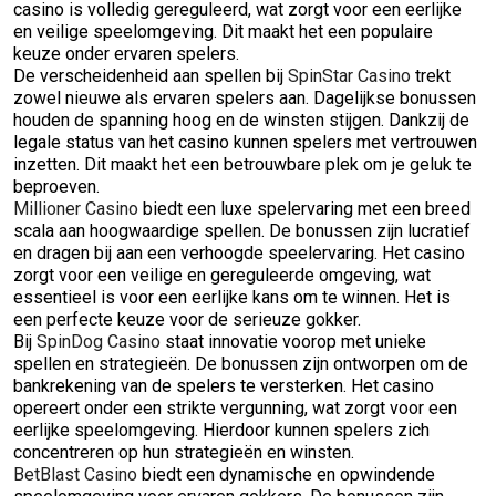
casino is volledig gereguleerd, wat zorgt voor een eerlijke
en veilige speelomgeving. Dit maakt het een populaire
keuze onder ervaren spelers.
De verscheidenheid aan spellen bij
SpinStar Casino
trekt
zowel nieuwe als ervaren spelers aan. Dagelijkse bonussen
houden de spanning hoog en de winsten stijgen. Dankzij de
legale status van het casino kunnen spelers met vertrouwen
inzetten. Dit maakt het een betrouwbare plek om je geluk te
beproeven.
Millioner Casino
biedt een luxe spelervaring met een breed
scala aan hoogwaardige spellen. De bonussen zijn lucratief
en dragen bij aan een verhoogde speelervaring. Het casino
zorgt voor een veilige en gereguleerde omgeving, wat
essentieel is voor een eerlijke kans om te winnen. Het is
een perfecte keuze voor de serieuze gokker.
Bij
SpinDog Casino
staat innovatie voorop met unieke
spellen en strategieën. De bonussen zijn ontworpen om de
bankrekening van de spelers te versterken. Het casino
opereert onder een strikte vergunning, wat zorgt voor een
eerlijke speelomgeving. Hierdoor kunnen spelers zich
concentreren op hun strategieën en winsten.
BetBlast Casino
biedt een dynamische en opwindende