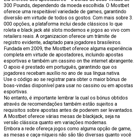
300 Pounds, dependendo da moeda escolhida. O Mostbet
oferece uma respeitável variedade de games, garantindo
diversão em virtude de todos os gostos. Com mais sobre 3.
000 opções, a plataforma inclui desde clássicos lo que
roleta e black jack até slots modernos e jogos ao vivo com
retailers reais. A organizacion oferece um trâmite de
registro evidente, adaptado para jogadores brasileiros.
Fundada em 2009, the Mostbet oferece alguma experiência
completa em virtude de apostadores, incluindo apostas
esportivas e também um cassino on the internet abrangente.
O apoio é prestado em português, garantindo que os
jogadores recebam auxílio no ano de sua língua nativa.
Use o código ao se registrar para obter o maior bônus de
boas-vindas disponível para usar no cassino ou em apostas
esportivas.
No entanto, é importante lembrar la cual os bónus obtidos
através de recomendações também estão sujeitos a
requisitos sobre apostas antes de poderem ser levantados.
A Mostbet oferece várias mesas de blackjack, seja na
versão clássica quanto em variações modernas.
Embora a rede ofereça jogos como alguma opção de game,
as mesas e caça-níqueis não são tão diversas quanto você