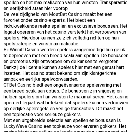
spellen en het maximaliseren van hun winsten. Transparantie
en eerlijkheid staan hier voorop.
De veelzijdigheid van
MostBet Casino
maakt het een
favoriet onder casino-experts. Het biedt een
indrukwekkende reeks spellen en exclusieve bonussen. Het
legaal opereren van het casino versterkt het vertrouwen van
spelers. Hierdoor kunnen ze zich volledig richten op hun
spelstrategie en winstmaximalisatie.
Bij
Winnitt Casino
worden spelers aangemoedigd hun geluk
te beproeven met een breed scala aan spellen. De bonussen
en promoties zijn ontworpen om de kansen te vergroten.
Dankzij de licentie kunnen spelers hier met een gerust hart
inzetten. Het casino staat bekend om zijn klantgerichte
aanpak en eerlijke spelvoorwaarden.
GTBet Casino
biedt een ongeëvenaarde spelervaring met
een breed scala aan opties. De bonussen zijn vrijgevig en
helpen spelers om hun winsten te maximaliseren. Het casino
opereert legaal, wat betekent dat spelers kunnen vertrouwen
op eerlijke spelregels en veilige transacties. Dit maakt het
een toplocatie voor serieuze gokkers.
Met een uitgebreide selectie aan spellen en bonussen is
LuckyWave Casino
een topkeuze voor ervaren gokkers. Het