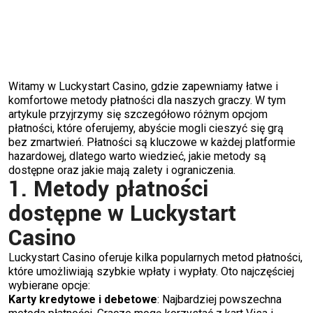
Witamy w Luckystart Casino, gdzie zapewniamy łatwe i
komfortowe metody płatności dla naszych graczy. W tym
artykule przyjrzymy się szczegółowo różnym opcjom
płatności, które oferujemy, abyście mogli cieszyć się grą
bez zmartwień. Płatności są kluczowe w każdej platformie
hazardowej, dlatego warto wiedzieć, jakie metody są
dostępne oraz jakie mają zalety i ograniczenia.
1. Metody płatności
dostępne w Luckystart
Casino
Luckystart Casino oferuje kilka popularnych metod płatności,
które umożliwiają szybkie wpłaty i wypłaty. Oto najczęściej
wybierane opcje:
Karty kredytowe i debetowe
: Najbardziej powszechna