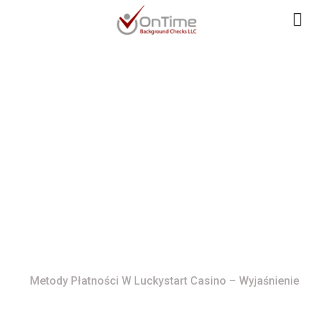
Metody Płatności W
Luckystart Casino –
Wyjaśnienie
Home
Metody Płatności W Luckystart Casino – Wyjaśnienie