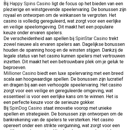
Bij
Happy Spins Casino
ligt de focus op het bieden van een
plezierige en winstgevende speelervaring. De bonussen zijn
royaal en ontworpen om de winkansen te vergroten. Het
casino is volledig gereguleerd, wat zorgt voor een eerlijke
en veilige speelomgeving. Dit maakt het een populaire
keuze onder ervaren spelers.
De verscheidenheid aan spellen bij
SpinStar Casino
trekt
zowel nieuwe als ervaren spelers aan. Dagelijkse bonussen
houden de spanning hoog en de winsten stijgen. Dankzij de
legale status van het casino kunnen spelers met vertrouwen
inzetten. Dit maakt het een betrouwbare plek om je geluk te
beproeven.
Millioner Casino
biedt een luxe spelervaring met een breed
scala aan hoogwaardige spellen. De bonussen zijn lucratief
en dragen bij aan een verhoogde speelervaring. Het casino
zorgt voor een veilige en gereguleerde omgeving, wat
essentieel is voor een eerlijke kans om te winnen. Het is
een perfecte keuze voor de serieuze gokker.
Bij
SpinDog Casino
staat innovatie voorop met unieke
spellen en strategieën. De bonussen zijn ontworpen om de
bankrekening van de spelers te versterken. Het casino
opereert onder een strikte vergunning, wat zorgt voor een