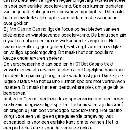
casino biedt een veilige en legale omgeving, wat essentieel
is voor een eerlijke speelervaring. Spelers kunnen genieten
van hoge uitbetalingen en innovatieve spelopties. Dit maakt
het een aantrekkelijke optie voor iedereen die serieus is
over gokken.
Bij
MoiCasino Casino
ligt de focus op het bieden van een
plezierige en winstgevende speelervaring. De bonussen zijn
royaal en ontworpen om de winkansen te vergroten. Het
casino is volledig gereguleerd, wat zorgt voor een eerlijke
en veilige speelomgeving. Dit maakt het een populaire
keuze onder ervaren spelers.
De verscheidenheid aan spellen bij
GTBet Casino
trekt
zowel nieuwe als ervaren spelers aan. Dagelijkse bonussen
houden de spanning hoog en de winsten stijgen. Dankzij de
legale status van het casino kunnen spelers met vertrouwen
inzetten. Dit maakt het een betrouwbare plek om je geluk te
beproeven.
Instasino Casino
biedt een luxe spelervaring met een breed
scala aan hoogwaardige spellen. De bonussen zijn lucratief
en dragen bij aan een verhoogde speelervaring. Het casino
zorgt voor een veilige en gereguleerde omgeving, wat
essentieel is voor een eerlijke kans om te winnen. Het is
een perfecte keuze voor de serieuze gokker.