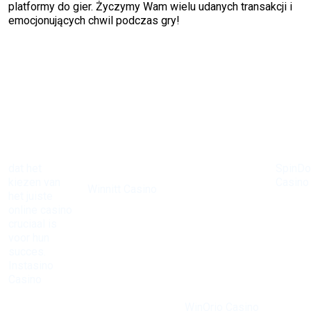
platformy do gier. Życzymy Wam wielu udanych transakcji i
emocjonujących chwil podczas gry!
dat het
SpinD
Bij
kiezen van
Casino
Winnitt Casino
het juiste
heeft 
zijn de
online casino
reputat
mogelijkheden
cruciaal is
opgeb
eindeloos met
voor hun
Voor diegenen die
als een
een
succes.
op zoek zijn naar
de bes
uitgebreide
Instasino
zowel spanning
online
selectie aan
Casino
als
casino'
tafelspellen en
biedt een
betrouwbaarheid,
regio. 
gokkasten. De
breed scala
is
WinOrio Casino
een en