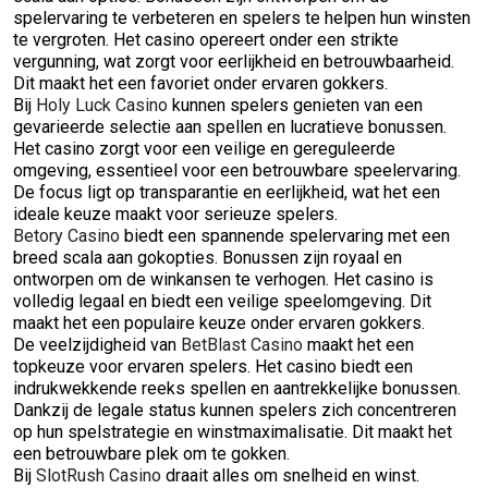
spelervaring te verbeteren en spelers te helpen hun winsten
te vergroten. Het casino opereert onder een strikte
vergunning, wat zorgt voor eerlijkheid en betrouwbaarheid.
Dit maakt het een favoriet onder ervaren gokkers.
Bij
Holy Luck Casino
kunnen spelers genieten van een
gevarieerde selectie aan spellen en lucratieve bonussen.
Het casino zorgt voor een veilige en gereguleerde
omgeving, essentieel voor een betrouwbare speelervaring.
De focus ligt op transparantie en eerlijkheid, wat het een
ideale keuze maakt voor serieuze spelers.
Betory Casino
biedt een spannende spelervaring met een
breed scala aan gokopties. Bonussen zijn royaal en
ontworpen om de winkansen te verhogen. Het casino is
volledig legaal en biedt een veilige speelomgeving. Dit
maakt het een populaire keuze onder ervaren gokkers.
De veelzijdigheid van
BetBlast Casino
maakt het een
topkeuze voor ervaren spelers. Het casino biedt een
indrukwekkende reeks spellen en aantrekkelijke bonussen.
Dankzij de legale status kunnen spelers zich concentreren
op hun spelstrategie en winstmaximalisatie. Dit maakt het
een betrouwbare plek om te gokken.
Bij
SlotRush Casino
draait alles om snelheid en winst.