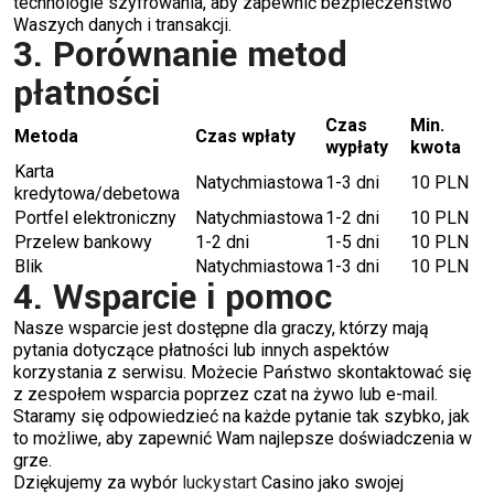
technologie szyfrowania, aby zapewnić bezpieczeństwo
Waszych danych i transakcji.
3. Porównanie metod
płatności
Czas
Min.
Metoda
Czas wpłaty
wypłaty
kwota
Karta
Natychmiastowa
1-3 dni
10 PLN
kredytowa/debetowa
Portfel elektroniczny
Natychmiastowa
1-2 dni
10 PLN
Przelew bankowy
1-2 dni
1-5 dni
10 PLN
Blik
Natychmiastowa
1-3 dni
10 PLN
4. Wsparcie i pomoc
Nasze wsparcie jest dostępne dla graczy, którzy mają
pytania dotyczące płatności lub innych aspektów
korzystania z serwisu. Możecie Państwo skontaktować się
z zespołem wsparcia poprzez czat na żywo lub e-mail.
Staramy się odpowiedzieć na każde pytanie tak szybko, jak
to możliwe, aby zapewnić Wam najlepsze doświadczenia w
grze.
Dziękujemy za wybór
luckystart
Casino jako swojej