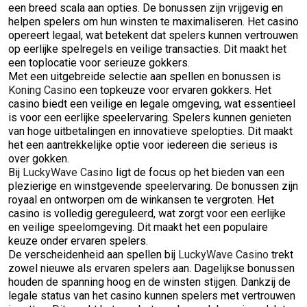
een breed scala aan opties. De bonussen zijn vrijgevig en
helpen spelers om hun winsten te maximaliseren. Het casino
opereert legaal, wat betekent dat spelers kunnen vertrouwen
op eerlijke spelregels en veilige transacties. Dit maakt het
een toplocatie voor serieuze gokkers.
Met een uitgebreide selectie aan spellen en bonussen is
Koning Casino
een topkeuze voor ervaren gokkers. Het
casino biedt een veilige en legale omgeving, wat essentieel
is voor een eerlijke speelervaring. Spelers kunnen genieten
van hoge uitbetalingen en innovatieve spelopties. Dit maakt
het een aantrekkelijke optie voor iedereen die serieus is
over gokken.
Bij
LuckyWave Casino
ligt de focus op het bieden van een
plezierige en winstgevende speelervaring. De bonussen zijn
royaal en ontworpen om de winkansen te vergroten. Het
casino is volledig gereguleerd, wat zorgt voor een eerlijke
en veilige speelomgeving. Dit maakt het een populaire
keuze onder ervaren spelers.
De verscheidenheid aan spellen bij
LuckyWave Casino
trekt
zowel nieuwe als ervaren spelers aan. Dagelijkse bonussen
houden de spanning hoog en de winsten stijgen. Dankzij de
legale status van het casino kunnen spelers met vertrouwen