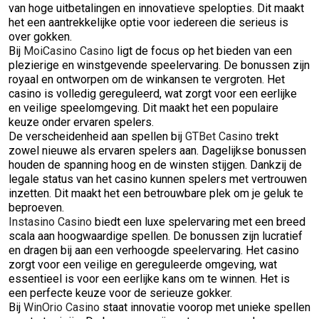
van hoge uitbetalingen en innovatieve spelopties. Dit maakt
het een aantrekkelijke optie voor iedereen die serieus is
over gokken.
Bij
MoiCasino Casino
ligt de focus op het bieden van een
plezierige en winstgevende speelervaring. De bonussen zijn
royaal en ontworpen om de winkansen te vergroten. Het
casino is volledig gereguleerd, wat zorgt voor een eerlijke
en veilige speelomgeving. Dit maakt het een populaire
keuze onder ervaren spelers.
De verscheidenheid aan spellen bij
GTBet Casino
trekt
zowel nieuwe als ervaren spelers aan. Dagelijkse bonussen
houden de spanning hoog en de winsten stijgen. Dankzij de
legale status van het casino kunnen spelers met vertrouwen
inzetten. Dit maakt het een betrouwbare plek om je geluk te
beproeven.
Instasino Casino
biedt een luxe spelervaring met een breed
scala aan hoogwaardige spellen. De bonussen zijn lucratief
en dragen bij aan een verhoogde speelervaring. Het casino
zorgt voor een veilige en gereguleerde omgeving, wat
essentieel is voor een eerlijke kans om te winnen. Het is
een perfecte keuze voor de serieuze gokker.
Bij
WinOrio Casino
staat innovatie voorop met unieke spellen