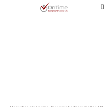
Magneticslots Casino
Und Seine
Partnerschaften Mit
Softwareanbietern
Home