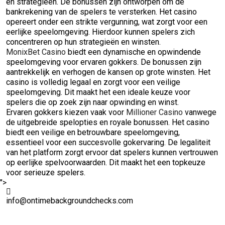
en strategieën. De bonussen zijn ontworpen om de
bankrekening van de spelers te versterken. Het casino
opereert onder een strikte vergunning, wat zorgt voor een
eerlijke speelomgeving. Hierdoor kunnen spelers zich
concentreren op hun strategieën en winsten.
MonixBet Casino
biedt een dynamische en opwindende
speelomgeving voor ervaren gokkers. De bonussen zijn
aantrekkelijk en verhogen de kansen op grote winsten. Het
casino is volledig legaal en zorgt voor een veilige
speelomgeving. Dit maakt het een ideale keuze voor
spelers die op zoek zijn naar opwinding en winst.
Ervaren gokkers kiezen vaak voor
Millioner Casino
vanwege
de uitgebreide spelopties en royale bonussen. Het casino
biedt een veilige en betrouwbare speelomgeving,
essentieel voor een succesvolle gokervaring. De legaliteit
van het platform zorgt ervoor dat spelers kunnen vertrouwen
op eerlijke spelvoorwaarden. Dit maakt het een topkeuze
voor serieuze spelers.
">
info@ontimebackgroundchecks.com