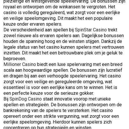
plezierige en winstgevende speelervaring. De bonussen zijn
royaal en ontworpen om de winkansen te vergroten. Het
casino is volledig gereguleerd, wat zorgt voor een eerlijke
en veilige speelomgeving. Dit maakt het een populaire
keuze onder ervaren spelers.
De verscheidenheid aan spellen bij
SpinStar Casino
trekt
zowel nieuwe als ervaren spelers aan. Dagelijkse bonussen
houden de spanning hoog en de winsten stijgen. Dankzij de
legale status van het casino kunnen spelers met vertrouwen
inzetten. Dit maakt het een betrouwbare plek om je geluk te
beproeven.
Millioner Casino
biedt een luxe spelervaring met een breed
scala aan hoogwaardige spellen. De bonussen zijn lucratief
en dragen bij aan een verhoogde speelervaring. Het casino
zorgt voor een veilige en gereguleerde omgeving, wat
essentieel is voor een eerlijke kans om te winnen. Het is
een perfecte keuze voor de serieuze gokker.
Bij
SpinDog Casino
staat innovatie voorop met unieke
spellen en strategieën. De bonussen zijn ontworpen om de
bankrekening van de spelers te versterken. Het casino
opereert onder een strikte vergunning, wat zorgt voor een
eerlijke speelomgeving. Hierdoor kunnen spelers zich
concentreren op hun strategieën en winsten.