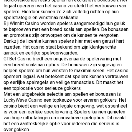
legaal opereren van het casino versterkt het vertrouwen van
spelers. Hierdoor kunnen ze zich volledig richten op hun
spelstrategie en winstmaximalisatie.
Bij
Winnitt Casino
worden spelers aangemoedigd hun geluk
te beproeven met een breed scala aan spellen. De bonussen
en promoties zijn ontworpen om de kansen te vergroten.
Dankzij de licentie kunnen spelers hier met een gerust hart
inzetten. Het casino staat bekend om zijn klantgerichte
aanpak en eerlijke spelvoorwaarden.
GTBet Casino
biedt een ongeëvenaarde spelervaring met
een breed scala aan opties. De bonussen zijn vrijgevig en
helpen spelers om hun winsten te maximaliseren. Het casino
opereert legaal, wat betekent dat spelers kunnen vertrouwen
op eerlijke spelregels en veilige transacties. Dit maakt het
een toplocatie voor serieuze gokkers.
Met een uitgebreide selectie aan spellen en bonussen is
LuckyWave Casino
een topkeuze voor ervaren gokkers. Het
casino biedt een veilige en legale omgeving, wat essentieel
is voor een eerlijke speelervaring. Spelers kunnen genieten
van hoge uitbetalingen en innovatieve spelopties. Dit maakt
het een aantrekkelijke optie voor iedereen die serieus is
over gokken.