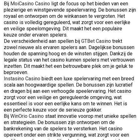
Bij
MoiCasino Casino
ligt de focus op het bieden van een
plezierige en winstgevende speelervaring. De bonussen zijn
royaal en ontworpen om de winkansen te vergroten. Het
casino is volledig gereguleerd, wat zorgt voor een eerlijke
en veilige speelomgeving. Dit maakt het een populaire
keuze onder ervaren spelers.
De verscheidenheid aan spellen bij
GTBet Casino
trekt
zowel nieuwe als ervaren spelers aan. Dagelijkse bonussen
houden de spanning hoog en de winsten stijgen. Dankzij de
legale status van het casino kunnen spelers met vertrouwen
inzetten. Dit maakt het een betrouwbare plek om je geluk te
beproeven.
Instasino Casino
biedt een luxe spelervaring met een breed
scala aan hoogwaardige spellen. De bonussen zijn lucratief
en dragen bij aan een verhoogde speelervaring. Het casino
zorgt voor een veilige en gereguleerde omgeving, wat
essentieel is voor een eerlijke kans om te winnen. Het is
een perfecte keuze voor de serieuze gokker.
Bij
WinOrio Casino
staat innovatie voorop met unieke spellen
en strategieën. De bonussen zijn ontworpen om de
bankrekening van de spelers te versterken. Het casino
opereert onder een strikte vergunning, wat zorgt voor een