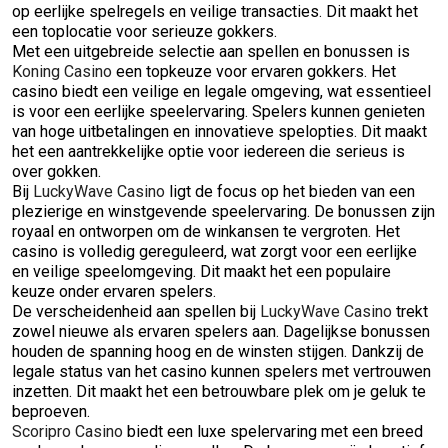
op eerlijke spelregels en veilige transacties. Dit maakt het
een toplocatie voor serieuze gokkers.
Met een uitgebreide selectie aan spellen en bonussen is
Koning Casino
een topkeuze voor ervaren gokkers. Het
casino biedt een veilige en legale omgeving, wat essentieel
is voor een eerlijke speelervaring. Spelers kunnen genieten
van hoge uitbetalingen en innovatieve spelopties. Dit maakt
het een aantrekkelijke optie voor iedereen die serieus is
over gokken.
Bij
LuckyWave Casino
ligt de focus op het bieden van een
plezierige en winstgevende speelervaring. De bonussen zijn
royaal en ontworpen om de winkansen te vergroten. Het
casino is volledig gereguleerd, wat zorgt voor een eerlijke
en veilige speelomgeving. Dit maakt het een populaire
keuze onder ervaren spelers.
De verscheidenheid aan spellen bij
LuckyWave Casino
trekt
zowel nieuwe als ervaren spelers aan. Dagelijkse bonussen
houden de spanning hoog en de winsten stijgen. Dankzij de
legale status van het casino kunnen spelers met vertrouwen
inzetten. Dit maakt het een betrouwbare plek om je geluk te
beproeven.
Scoripro Casino
biedt een luxe spelervaring met een breed