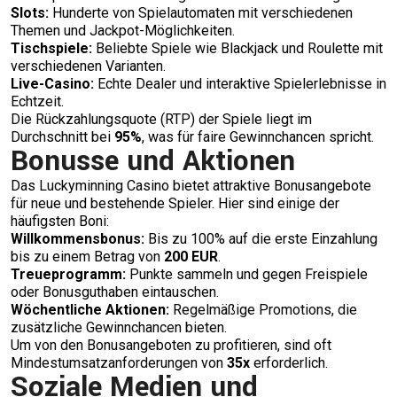
Slots:
Hunderte von Spielautomaten mit verschiedenen
Themen und Jackpot-Möglichkeiten.
Tischspiele:
Beliebte Spiele wie Blackjack und Roulette mit
verschiedenen Varianten.
Live-Casino:
Echte Dealer und interaktive Spielerlebnisse in
Echtzeit.
Die Rückzahlungsquote (RTP) der Spiele liegt im
Durchschnitt bei
95%
, was für faire Gewinnchancen spricht.
Bonusse und Aktionen
Das Luckyminning Casino bietet attraktive Bonusangebote
für neue und bestehende Spieler. Hier sind einige der
häufigsten Boni:
Willkommensbonus:
Bis zu 100% auf die erste Einzahlung
bis zu einem Betrag von
200 EUR
.
Treueprogramm:
Punkte sammeln und gegen Freispiele
oder Bonusguthaben eintauschen.
Wöchentliche Aktionen:
Regelmäßige Promotions, die
zusätzliche Gewinnchancen bieten.
Um von den Bonusangeboten zu profitieren, sind oft
Mindestumsatzanforderungen von
35x
erforderlich.
Soziale Medien und