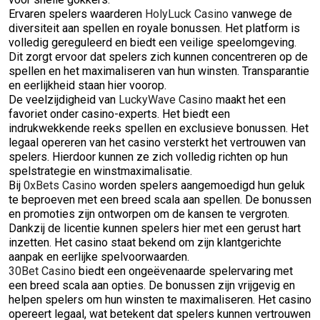
Ervaren spelers waarderen
HolyLuck Casino
vanwege de
diversiteit aan spellen en royale bonussen. Het platform is
volledig gereguleerd en biedt een veilige speelomgeving.
Dit zorgt ervoor dat spelers zich kunnen concentreren op de
spellen en het maximaliseren van hun winsten. Transparantie
en eerlijkheid staan hier voorop.
De veelzijdigheid van
LuckyWave Casino
maakt het een
favoriet onder casino-experts. Het biedt een
indrukwekkende reeks spellen en exclusieve bonussen. Het
legaal opereren van het casino versterkt het vertrouwen van
spelers. Hierdoor kunnen ze zich volledig richten op hun
spelstrategie en winstmaximalisatie.
Bij
0xBets Casino
worden spelers aangemoedigd hun geluk
te beproeven met een breed scala aan spellen. De bonussen
en promoties zijn ontworpen om de kansen te vergroten.
Dankzij de licentie kunnen spelers hier met een gerust hart
inzetten. Het casino staat bekend om zijn klantgerichte
aanpak en eerlijke spelvoorwaarden.
30Bet Casino
biedt een ongeëvenaarde spelervaring met
een breed scala aan opties. De bonussen zijn vrijgevig en
helpen spelers om hun winsten te maximaliseren. Het casino
opereert legaal, wat betekent dat spelers kunnen vertrouwen