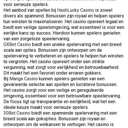
voor serieuze spelers.
Het aanbod van spellen bij
HashLucky Casino
is zowel
divers als spannend. Bonussen zijn royaal en helpen spelers
hun winsten te maximaliseren. Het casino opereert legaal en
biedt een veilige speelomgeving, wat essentieel is voor een
eerlijke kans op succes. Hierdoor kunnen spelers genieten
van een zorgeloze speelervaring.
GXBet Casino
biedt een unieke spelervaring met een breed
scala aan opties. Bonussen zijn ontworpen om de
spelervaring te verbeteren en spelers te helpen hun winsten
te vergroten. Het casino opereert onder een strikte
vergunning, wat zorgt voor eerlijkheid en betrouwbaarheid.
Dit maakt het een favoriet onder ervaren gokkers.
Bij
Manga Casino
kunnen spelers genieten van een
gevarieerde selectie aan spellen en lucratieve bonussen.
Het casino zorgt voor een veilige en gereguleerde
omgeving, essentieel voor een betrouwbare speelervaring.
De focus ligt op transparantie en eerlijkheid, wat het een
ideale keuze maakt voor serieuze spelers.
30Bet Casino
biedt een spannende spelervaring met een
breed scala aan gokopties. Bonussen zijn royaal en
ontworpen om de winkansen te verhogen. Het casino is