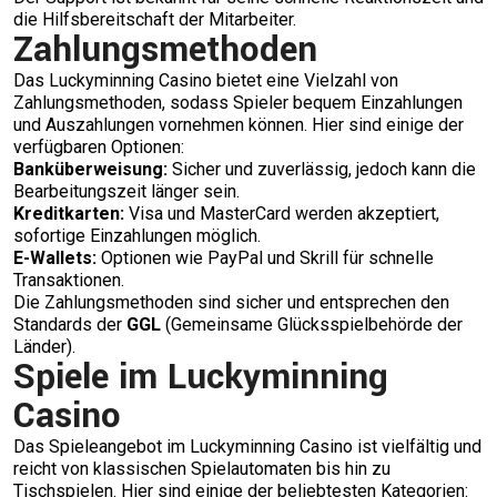
die Hilfsbereitschaft der Mitarbeiter.
Zahlungsmethoden
Das Luckyminning Casino bietet eine Vielzahl von
Zahlungsmethoden, sodass Spieler bequem Einzahlungen
und Auszahlungen vornehmen können. Hier sind einige der
verfügbaren Optionen:
Banküberweisung:
Sicher und zuverlässig, jedoch kann die
Bearbeitungszeit länger sein.
Kreditkarten:
Visa und MasterCard werden akzeptiert,
sofortige Einzahlungen möglich.
E-Wallets:
Optionen wie PayPal und Skrill für schnelle
Transaktionen.
Die Zahlungsmethoden sind sicher und entsprechen den
Standards der
GGL
(Gemeinsame Glücksspielbehörde der
Länder).
Spiele im Luckyminning
Casino
Das Spieleangebot im Luckyminning Casino ist vielfältig und
reicht von klassischen Spielautomaten bis hin zu
Tischspielen. Hier sind einige der beliebtesten Kategorien: