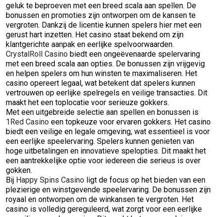
geluk te beproeven met een breed scala aan spellen. De
bonussen en promoties zijn ontworpen om de kansen te
vergroten. Dankzij de licentie kunnen spelers hier met een
gerust hart inzetten. Het casino staat bekend om zijn
klantgerichte aanpak en eerlijke spelvoorwaarden.
CrystalRoll Casino
biedt een ongeëvenaarde spelervaring
met een breed scala aan opties. De bonussen zijn vrijgevig
en helpen spelers om hun winsten te maximaliseren. Het
casino opereert legaal, wat betekent dat spelers kunnen
vertrouwen op eerlijke spelregels en veilige transacties. Dit
maakt het een toplocatie voor serieuze gokkers.
Met een uitgebreide selectie aan spellen en bonussen is
1Red Casino
een topkeuze voor ervaren gokkers. Het casino
biedt een veilige en legale omgeving, wat essentieel is voor
een eerlijke speelervaring. Spelers kunnen genieten van
hoge uitbetalingen en innovatieve spelopties. Dit maakt het
een aantrekkelijke optie voor iedereen die serieus is over
gokken.
Bij
Happy Spins Casino
ligt de focus op het bieden van een
plezierige en winstgevende speelervaring. De bonussen zijn
royaal en ontworpen om de winkansen te vergroten. Het
casino is volledig gereguleerd, wat zorgt voor een eerlijke