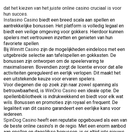
dat het kiezen van het juiste online casino cruciaal is voor
hun succes.
Instasino Casino
biedt een breed scala aan spellen en
aantrekkelijke bonussen. Het platform is volledig legaal en
biedt een veilige omgeving voor gokkers. Hierdoor kunnen
spelers met vertrouwen inzetten en genieten van hun
favoriete spellen.
Bij
Winnitt Casino
zijn de mogelijkheden eindeloos met een
uitgebreide selectie aan tafelspellen en gokkasten. De
bonussen zijn ontworpen om de speelervaring te
maximaliseren. Bovendien zorgt de licentie ervoor dat alle
activiteiten gereguleerd en eerlijk verlopen. Dit maakt het
een uitstekende keuze voor ervaren spelers.
Voor diegenen die op zoek zijn naar zowel spanning als
betrouwbaarheid, is
WinOrio Casino
een ideale optie. De
spellenbibliotheek is indrukwekkend en biedt voor elk wat
wils. Bonussen en promoties zijn royaal en frequent. De
legaliteit van dit casino garandeert een eerlijke kans voor
iedereen.
SpinDog Casino
heeft een reputatie opgebouwd als een van
de beste online casino's in de regio. Met een enorm aanbod
aan spellen en dagelijkse bonussen, is er altijd iets nieuws