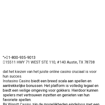
verlopen. Dit
spelers met
iedereen.
voor ee
maakt het een
vertrouwen
spelpra
uitstekende
inzetten en
en
keuze voor
genieten van
vertro
ervaren
hun favoriete
onder
spelers.
spellen.
spelers
">
1-800-935-9013
15511 HWY 71 WEST STE 110, #140 Austin, TX 78738
dat het kiezen van het juiste online casino cruciaal is voor
hun succes.
Instasino Casino
biedt een breed scala aan spellen en
aantrekkelijke bonussen. Het platform is volledig legaal en
biedt een veilige omgeving voor gokkers. Hierdoor kunnen
spelers met vertrouwen inzetten en genieten van hun
favoriete spellen.
Bij
Winnitt Casino
zijn de mogelijkheden eindeloos met een