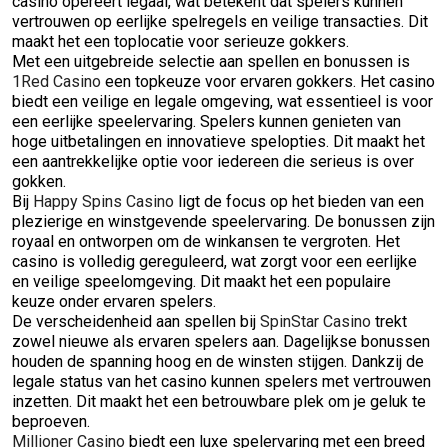
casino opereert legaal, wat betekent dat spelers kunnen
vertrouwen op eerlijke spelregels en veilige transacties. Dit
maakt het een toplocatie voor serieuze gokkers.
Met een uitgebreide selectie aan spellen en bonussen is
1Red Casino
een topkeuze voor ervaren gokkers. Het casino
biedt een veilige en legale omgeving, wat essentieel is voor
een eerlijke speelervaring. Spelers kunnen genieten van
hoge uitbetalingen en innovatieve spelopties. Dit maakt het
een aantrekkelijke optie voor iedereen die serieus is over
gokken.
Bij
Happy Spins Casino
ligt de focus op het bieden van een
plezierige en winstgevende speelervaring. De bonussen zijn
royaal en ontworpen om de winkansen te vergroten. Het
casino is volledig gereguleerd, wat zorgt voor een eerlijke
en veilige speelomgeving. Dit maakt het een populaire
keuze onder ervaren spelers.
De verscheidenheid aan spellen bij
SpinStar Casino
trekt
zowel nieuwe als ervaren spelers aan. Dagelijkse bonussen
houden de spanning hoog en de winsten stijgen. Dankzij de
legale status van het casino kunnen spelers met vertrouwen
inzetten. Dit maakt het een betrouwbare plek om je geluk te
beproeven.
Millioner Casino
biedt een luxe spelervaring met een breed