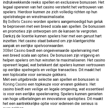
indrukwekkende reeks spellen en exclusieve bonussen. Het
legaal opereren van het casino versterkt het vertrouwen van
spelers. Hierdoor kunnen ze zich volledig richten op hun
spelstrategie en winstmaximalisatie.
Bij
0xBets Casino
worden spelers aangemoedigd hun geluk
te beproeven met een breed scala aan spellen. De bonussen
en promoties zijn ontworpen om de kansen te vergroten.
Dankzij de licentie kunnen spelers hier met een gerust hart
inzetten. Het casino staat bekend om zijn klantgerichte
aanpak en eerlijke spelvoorwaarden.
30Bet Casino
biedt een ongeëvenaarde spelervaring met
een breed scala aan opties. De bonussen zijn vrijgevig en
helpen spelers om hun winsten te maximaliseren. Het casino
opereert legaal, wat betekent dat spelers kunnen vertrouwen
op eerlijke spelregels en veilige transacties. Dit maakt het
een toplocatie voor serieuze gokkers.
Met een uitgebreide selectie aan spellen en bonussen is
Koning Casino
een topkeuze voor ervaren gokkers. Het
casino biedt een veilige en legale omgeving, wat essentieel
is voor een eerlijke speelervaring. Spelers kunnen genieten
van hoge uitbetalingen en innovatieve spelopties. Dit maakt
het een aantrekkelijke optie voor iedereen die serieus is