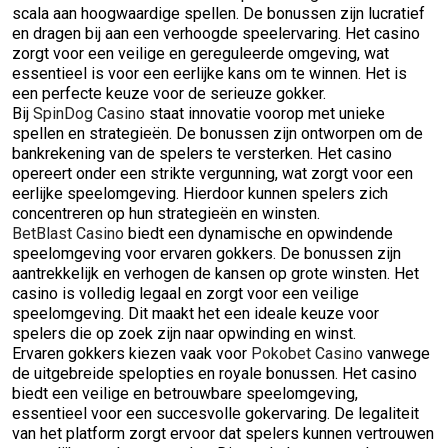
scala aan hoogwaardige spellen. De bonussen zijn lucratief
en dragen bij aan een verhoogde speelervaring. Het casino
zorgt voor een veilige en gereguleerde omgeving, wat
essentieel is voor een eerlijke kans om te winnen. Het is
een perfecte keuze voor de serieuze gokker.
Bij
SpinDog Casino
staat innovatie voorop met unieke
spellen en strategieën. De bonussen zijn ontworpen om de
bankrekening van de spelers te versterken. Het casino
opereert onder een strikte vergunning, wat zorgt voor een
eerlijke speelomgeving. Hierdoor kunnen spelers zich
concentreren op hun strategieën en winsten.
BetBlast Casino
biedt een dynamische en opwindende
speelomgeving voor ervaren gokkers. De bonussen zijn
aantrekkelijk en verhogen de kansen op grote winsten. Het
casino is volledig legaal en zorgt voor een veilige
speelomgeving. Dit maakt het een ideale keuze voor
spelers die op zoek zijn naar opwinding en winst.
Ervaren gokkers kiezen vaak voor
Pokobet Casino
vanwege
de uitgebreide spelopties en royale bonussen. Het casino
biedt een veilige en betrouwbare speelomgeving,
essentieel voor een succesvolle gokervaring. De legaliteit
van het platform zorgt ervoor dat spelers kunnen vertrouwen