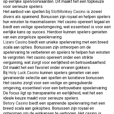
op eerlijke spelvoorwaarden. Dit maakt het een topkeuze
voor serieuze spelers.
Het aanbod van spellen bij
SlotMonkey Casino
is zowel
divers als spannend. Bonussen zijn royaal en helpen spelers
hun winsten te maximaliseren. Het casino opereert legaal en
biedt een veilige speelomgeving, wat essentieel is voor een
eerlijke kans op succes. Hierdoor kunnen spelers genieten
van een zorgeloze speelervaring.
Lizaro Casino
biedt een unieke spelervaring met een breed
scala aan opties. Bonussen zijn ontworpen om de
spelervaring te verbeteren en spelers te helpen hun winsten
te vergroten. Het casino opereert onder een strikte
vergunning, wat zorgt voor eerlijkheid en betrouwbaarheid.
Dit maakt het een favoriet onder ervaren gokkers.
Bij
Holy Luck Casino
kunnen spelers genieten van een
gevarieerde selectie aan spellen en lucratieve bonussen.
Het casino zorgt voor een veilige en gereguleerde
omgeving, essentieel voor een betrouwbare speelervaring.
De focus ligt op transparantie en eerlijkheid, wat het een
ideale keuze maakt voor serieuze spelers.
Betory Casino
biedt een spannende spelervaring met een
breed scala aan gokopties. Bonussen zijn royaal en
ontworpen om de winkansen te verhogen. Het casino is