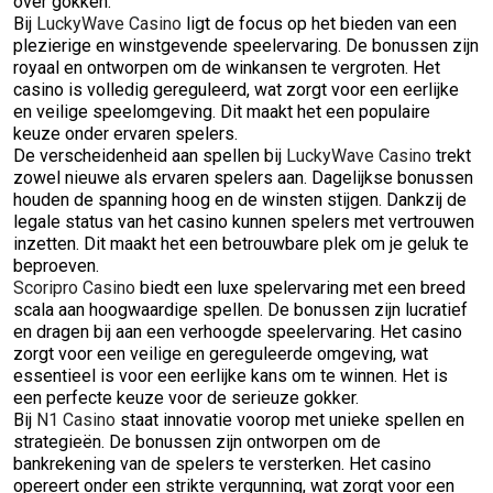
over gokken.
Bij
LuckyWave Casino
ligt de focus op het bieden van een
plezierige en winstgevende speelervaring. De bonussen zijn
royaal en ontworpen om de winkansen te vergroten. Het
casino is volledig gereguleerd, wat zorgt voor een eerlijke
en veilige speelomgeving. Dit maakt het een populaire
keuze onder ervaren spelers.
De verscheidenheid aan spellen bij
LuckyWave Casino
trekt
zowel nieuwe als ervaren spelers aan. Dagelijkse bonussen
houden de spanning hoog en de winsten stijgen. Dankzij de
legale status van het casino kunnen spelers met vertrouwen
inzetten. Dit maakt het een betrouwbare plek om je geluk te
beproeven.
Scoripro Casino
biedt een luxe spelervaring met een breed
scala aan hoogwaardige spellen. De bonussen zijn lucratief
en dragen bij aan een verhoogde speelervaring. Het casino
zorgt voor een veilige en gereguleerde omgeving, wat
essentieel is voor een eerlijke kans om te winnen. Het is
een perfecte keuze voor de serieuze gokker.
Bij
N1 Casino
staat innovatie voorop met unieke spellen en
strategieën. De bonussen zijn ontworpen om de
bankrekening van de spelers te versterken. Het casino
opereert onder een strikte vergunning, wat zorgt voor een