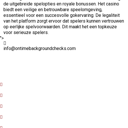
de uitgebreide spelopties en royale bonussen. Het casino
biedt een veilige en betrouwbare speelomgeving,
essentieel voor een succesvolle gokervaring. De legaliteit
van het platform zorgt ervoor dat spelers kunnen vertrouwen
op eerlijke spelvoorwaarden. Dit maakt het een topkeuze
voor serieuze spelers.
">
info@ontimebackgroundchecks.com
Quick Links
Home
About Us
FAQ
Contact Us