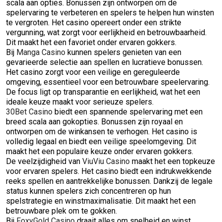
scala aan opties. Bonussen zijn ontworpen om de
spelervaring te verbeteren en spelers te helpen hun winsten
te vergroten. Het casino opereert onder een strikte
vergunning, wat zorgt voor eerlijkheid en betrouwbaarheid.
Dit maakt het een favoriet onder ervaren gokkers.
Bij
Manga Casino
kunnen spelers genieten van een
gevarieerde selectie aan spellen en lucratieve bonussen.
Het casino zorgt voor een veilige en gereguleerde
omgeving, essentieel voor een betrouwbare speelervaring.
De focus ligt op transparantie en eerlijkheid, wat het een
ideale keuze maakt voor serieuze spelers.
30Bet Casino
biedt een spannende spelervaring met een
breed scala aan gokopties. Bonussen zijn royaal en
ontworpen om de winkansen te verhogen. Het casino is
volledig legaal en biedt een veilige speelomgeving. Dit
maakt het een populaire keuze onder ervaren gokkers.
De veelzijdigheid van
ViuViu Casino
maakt het een topkeuze
voor ervaren spelers. Het casino biedt een indrukwekkende
reeks spellen en aantrekkelijke bonussen. Dankzij de legale
status kunnen spelers zich concentreren op hun
spelstrategie en winstmaximalisatie. Dit maakt het een
betrouwbare plek om te gokken.
Bij
FoxyGold Casino
draait alles om snelheid en winst.