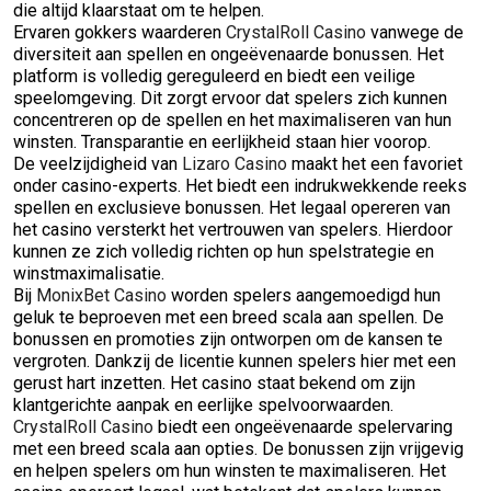
die altijd klaarstaat om te helpen.
Ervaren gokkers waarderen
CrystalRoll Casino
vanwege de
diversiteit aan spellen en ongeëvenaarde bonussen. Het
platform is volledig gereguleerd en biedt een veilige
speelomgeving. Dit zorgt ervoor dat spelers zich kunnen
concentreren op de spellen en het maximaliseren van hun
winsten. Transparantie en eerlijkheid staan hier voorop.
De veelzijdigheid van
Lizaro Casino
maakt het een favoriet
onder casino-experts. Het biedt een indrukwekkende reeks
spellen en exclusieve bonussen. Het legaal opereren van
het casino versterkt het vertrouwen van spelers. Hierdoor
kunnen ze zich volledig richten op hun spelstrategie en
winstmaximalisatie.
Bij
MonixBet Casino
worden spelers aangemoedigd hun
geluk te beproeven met een breed scala aan spellen. De
bonussen en promoties zijn ontworpen om de kansen te
vergroten. Dankzij de licentie kunnen spelers hier met een
gerust hart inzetten. Het casino staat bekend om zijn
klantgerichte aanpak en eerlijke spelvoorwaarden.
CrystalRoll Casino
biedt een ongeëvenaarde spelervaring
met een breed scala aan opties. De bonussen zijn vrijgevig
en helpen spelers om hun winsten te maximaliseren. Het