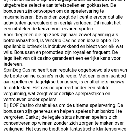
uitgebreide selectie aan tafelspellen en gokkasten. De
bonussen zijn ontworpen om de speelervaring te
maximaliseren. Bovendien zorgt de licentie ervoor dat alle
activiteiten gereguleerd en eerlijk verlopen. Dit maakt het
een uitstekende keuze voor ervaren spelers.
Voor diegenen die op zoek zijn naar zowel spanning als
betrouwbaarheid, is
WinOrio Casino
een ideale optie. De
spellenbibliotheek is indrukwekkend en biedt voor elk wat
wils. Bonussen en promoties zijn royaal en frequent. De
legaliteit van dit casino garandeert een eerlijke kans voor
iedereen.
SpinDog Casino
heeft een reputatie opgebouwd als een van
de beste online casino's in de regio. Met een enorm aanbod
aan spellen en dagelijkse bonussen, is er altijd iets nieuws
te ontdekken. Het casino opereert onder een strikte
vergunning, wat zorgt voor eerlijke spelpraktijken en
vertrouwen onder spelers.
Bij
BOF Casino
draait alles om de ultieme spelervaring. De
bonussen zijn genereus en helpen spelers hun bankroll te
vergroten. Dankzij de legale status kunnen spelers zich
concentreren op winnen zonder zich zorgen te maken over
veiligheid. Het casino biedt ook fantastische klantenservice