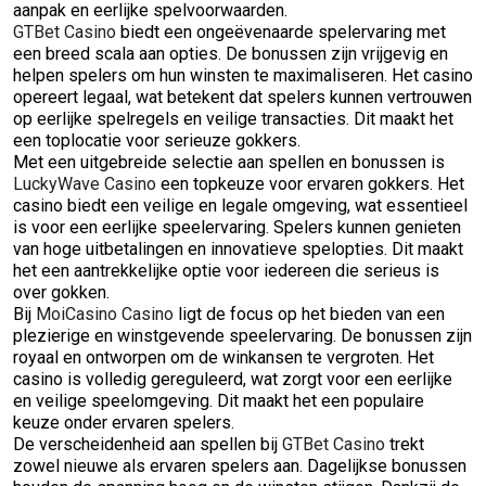
aanpak en eerlijke spelvoorwaarden.
GTBet Casino
biedt een ongeëvenaarde spelervaring met
een breed scala aan opties. De bonussen zijn vrijgevig en
helpen spelers om hun winsten te maximaliseren. Het casino
opereert legaal, wat betekent dat spelers kunnen vertrouwen
op eerlijke spelregels en veilige transacties. Dit maakt het
een toplocatie voor serieuze gokkers.
Met een uitgebreide selectie aan spellen en bonussen is
LuckyWave Casino
een topkeuze voor ervaren gokkers. Het
casino biedt een veilige en legale omgeving, wat essentieel
is voor een eerlijke speelervaring. Spelers kunnen genieten
van hoge uitbetalingen en innovatieve spelopties. Dit maakt
het een aantrekkelijke optie voor iedereen die serieus is
over gokken.
Bij
MoiCasino Casino
ligt de focus op het bieden van een
plezierige en winstgevende speelervaring. De bonussen zijn
royaal en ontworpen om de winkansen te vergroten. Het
casino is volledig gereguleerd, wat zorgt voor een eerlijke
en veilige speelomgeving. Dit maakt het een populaire
keuze onder ervaren spelers.
De verscheidenheid aan spellen bij
GTBet Casino
trekt
zowel nieuwe als ervaren spelers aan. Dagelijkse bonussen