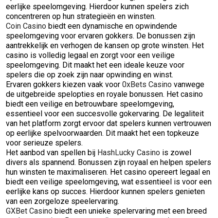
eerlijke speelomgeving. Hierdoor kunnen spelers zich
concentreren op hun strategieën en winsten.
Coin Casino
biedt een dynamische en opwindende
speelomgeving voor ervaren gokkers. De bonussen zijn
aantrekkelijk en verhogen de kansen op grote winsten. Het
casino is volledig legaal en zorgt voor een veilige
speelomgeving. Dit maakt het een ideale keuze voor
spelers die op zoek zijn naar opwinding en winst.
Ervaren gokkers kiezen vaak voor
0xBets Casino
vanwege
de uitgebreide spelopties en royale bonussen. Het casino
biedt een veilige en betrouwbare speelomgeving,
essentieel voor een succesvolle gokervaring. De legaliteit
van het platform zorgt ervoor dat spelers kunnen vertrouwen
op eerlijke spelvoorwaarden. Dit maakt het een topkeuze
voor serieuze spelers.
Het aanbod van spellen bij
HashLucky Casino
is zowel
divers als spannend. Bonussen zijn royaal en helpen spelers
hun winsten te maximaliseren. Het casino opereert legaal en
biedt een veilige speelomgeving, wat essentieel is voor een
eerlijke kans op succes. Hierdoor kunnen spelers genieten
van een zorgeloze speelervaring.
GXBet Casino
biedt een unieke spelervaring met een breed