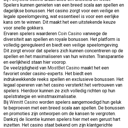
Spelers kunnen genieten van een breed scala aan spellen en
dagelijkse bonussen. Het casino zorgt voor een veilige en
legale speelomgeving, wat essentieel is voor een eerlijke
kans om te winnen. Dit maakt het een uitstekende keuze
voor snelle gokkers.
Ervaren spelers waarderen
Coin Casino
vanwege de
diversiteit aan spellen en royale bonussen. Het platform is
volledig gereguleerd en biedt een veilige speelomgeving.
Dit zorgt ervoor dat spelers zich kunnen concentreren op de
spellen en het maximaliseren van hun winsten. Transparantie
en eerlijkheid staan hier voorop.
De veelzijdigheid van
MostBet Casino
maakt het een
favoriet onder casino-experts. Het biedt een
indrukwekkende reeks spellen en exclusieve bonussen. Het
legaal opereren van het casino versterkt het vertrouwen van
spelers. Hierdoor kunnen ze zich volledig richten op hun
spelstrategie en winstmaximalisatie.
Bij
Winnitt Casino
worden spelers aangemoedigd hun geluk
te beproeven met een breed scala aan spellen. De bonussen
en promoties zijn ontworpen om de kansen te vergroten.
Dankzij de licentie kunnen spelers hier met een gerust hart
inzetten. Het casino staat bekend om zijn klantgerichte