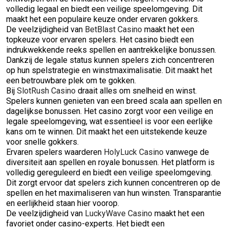
volledig legaal en biedt een veilige speelomgeving. Dit
maakt het een populaire keuze onder ervaren gokkers.
De veelzijdigheid van
BetBlast Casino
maakt het een
topkeuze voor ervaren spelers. Het casino biedt een
indrukwekkende reeks spellen en aantrekkelijke bonussen.
Dankzij de legale status kunnen spelers zich concentreren
op hun spelstrategie en winstmaximalisatie. Dit maakt het
een betrouwbare plek om te gokken.
Bij
SlotRush Casino
draait alles om snelheid en winst.
Spelers kunnen genieten van een breed scala aan spellen en
dagelijkse bonussen. Het casino zorgt voor een veilige en
legale speelomgeving, wat essentieel is voor een eerlijke
kans om te winnen. Dit maakt het een uitstekende keuze
voor snelle gokkers.
Ervaren spelers waarderen
HolyLuck Casino
vanwege de
diversiteit aan spellen en royale bonussen. Het platform is
volledig gereguleerd en biedt een veilige speelomgeving.
Dit zorgt ervoor dat spelers zich kunnen concentreren op de
spellen en het maximaliseren van hun winsten. Transparantie
en eerlijkheid staan hier voorop.
De veelzijdigheid van
LuckyWave Casino
maakt het een
favoriet onder casino-experts. Het biedt een