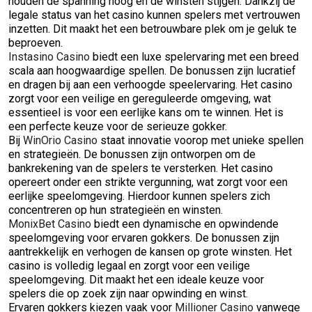
houden de spanning hoog en de winsten stijgen. Dankzij de
legale status van het casino kunnen spelers met vertrouwen
inzetten. Dit maakt het een betrouwbare plek om je geluk te
beproeven.
Instasino Casino
biedt een luxe spelervaring met een breed
scala aan hoogwaardige spellen. De bonussen zijn lucratief
en dragen bij aan een verhoogde speelervaring. Het casino
zorgt voor een veilige en gereguleerde omgeving, wat
essentieel is voor een eerlijke kans om te winnen. Het is
een perfecte keuze voor de serieuze gokker.
Bij
WinOrio Casino
staat innovatie voorop met unieke spellen
en strategieën. De bonussen zijn ontworpen om de
bankrekening van de spelers te versterken. Het casino
opereert onder een strikte vergunning, wat zorgt voor een
eerlijke speelomgeving. Hierdoor kunnen spelers zich
concentreren op hun strategieën en winsten.
MonixBet Casino
biedt een dynamische en opwindende
speelomgeving voor ervaren gokkers. De bonussen zijn
aantrekkelijk en verhogen de kansen op grote winsten. Het
casino is volledig legaal en zorgt voor een veilige
speelomgeving. Dit maakt het een ideale keuze voor
spelers die op zoek zijn naar opwinding en winst.
Ervaren gokkers kiezen vaak voor
Millioner Casino
vanwege