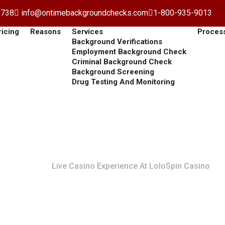
8738
info@ontimebackgroundchecks.com
1-800-935-9013
ricing
Reasons
Services
Proces
Background Verifications
Employment Background Check
Criminal Background Check
Background Screening
Drug Testing And Monitoring
ino Experience At LoloSp
Home
Live Casino Experience At LoloSpin Casino