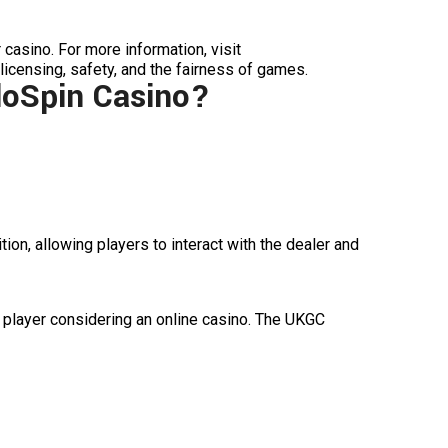
 casino. For more information, visit
 licensing, safety, and the fairness of games.
oloSpin Casino?
on, allowing players to interact with the dealer and
y player considering an online casino. The UKGC