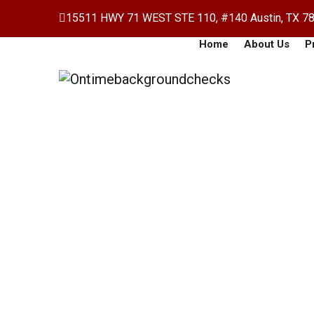
15511 HWY 71 WEST STE 110, #140 Austin, TX 7
Home
About Us
P
Live Cas