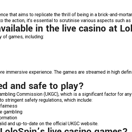
e that aims to replicate the thrill of being in a brick-and-mortar
o the action, it’s essential to scrutinise various aspects such as
ailable in the live casino at L
y of games, including:
re immersive experience. The games are streamed in high definiti
ed and safe to play?
ambling Commission (UKGC), which is a significant factor for an
o stringent safety regulations, which include:
fairness
ge gambling
ormation
alid and up-to-date on the official UKGC website.
 LoloSpin’s live casino games?