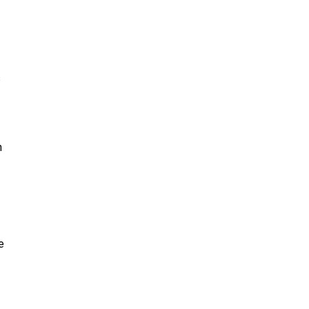
s
n
e