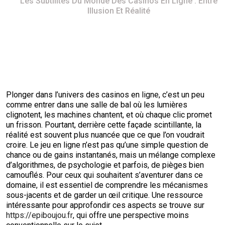
Les Subtilités Du Monde Des Casinos En Ligne : Entre
Illusion Et Réalité
Plonger dans l’univers des casinos en ligne, c’est un peu
comme entrer dans une salle de bal où les lumières
clignotent, les machines chantent, et où chaque clic promet
un frisson. Pourtant, derrière cette façade scintillante, la
réalité est souvent plus nuancée que ce que l’on voudrait
croire. Le jeu en ligne n’est pas qu’une simple question de
chance ou de gains instantanés, mais un mélange complexe
d’algorithmes, de psychologie et parfois, de pièges bien
camouflés. Pour ceux qui souhaitent s’aventurer dans ce
domaine, il est essentiel de comprendre les mécanismes
sous-jacents et de garder un œil critique. Une ressource
intéressante pour approfondir ces aspects se trouve sur
https://epiboujou.fr
, qui offre une perspective moins