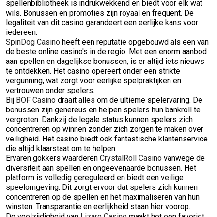
spellenbibliotheek is indrukwekkend en biedt voor elk wat
wils. Bonussen en promoties zijn royaal en frequent. De
legaliteit van dit casino garandeert een eerlijke kans voor
iedereen.
SpinDog Casino
heeft een reputatie opgebouwd als een van
de beste online casino's in de regio. Met een enorm aanbod
aan spellen en dagelijkse bonussen, is er altijd iets nieuws
te ontdekken. Het casino opereert onder een strikte
vergunning, wat zorgt voor eerlijke spelpraktijken en
vertrouwen onder spelers.
Bij
BOF Casino
draait alles om de ultieme spelervaring. De
bonussen zijn genereus en helpen spelers hun bankroll te
vergroten. Dankzij de legale status kunnen spelers zich
concentreren op winnen zonder zich zorgen te maken over
veiligheid. Het casino biedt ook fantastische klantenservice
die altijd klaarstaat om te helpen.
Ervaren gokkers waarderen
CrystalRoll Casino
vanwege de
diversiteit aan spellen en ongeëvenaarde bonussen. Het
platform is volledig gereguleerd en biedt een veilige
speelomgeving. Dit zorgt ervoor dat spelers zich kunnen
concentreren op de spellen en het maximaliseren van hun
winsten. Transparantie en eerlijkheid staan hier voorop.
De veelzijdigheid van
Lizaro Casino
maakt het een favoriet