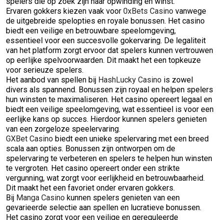
spelers die op zoek zijn naar opwinding en winst.
Ervaren gokkers kiezen vaak voor
0xBets Casino
vanwege
de uitgebreide spelopties en royale bonussen. Het casino
biedt een veilige en betrouwbare speelomgeving,
essentieel voor een succesvolle gokervaring. De legaliteit
van het platform zorgt ervoor dat spelers kunnen vertrouwen
op eerlijke spelvoorwaarden. Dit maakt het een topkeuze
voor serieuze spelers.
Het aanbod van spellen bij
HashLucky Casino
is zowel
divers als spannend. Bonussen zijn royaal en helpen spelers
hun winsten te maximaliseren. Het casino opereert legaal en
biedt een veilige speelomgeving, wat essentieel is voor een
eerlijke kans op succes. Hierdoor kunnen spelers genieten
van een zorgeloze speelervaring.
GXBet Casino
biedt een unieke spelervaring met een breed
scala aan opties. Bonussen zijn ontworpen om de
spelervaring te verbeteren en spelers te helpen hun winsten
te vergroten. Het casino opereert onder een strikte
vergunning, wat zorgt voor eerlijkheid en betrouwbaarheid.
Dit maakt het een favoriet onder ervaren gokkers.
Bij
Manga Casino
kunnen spelers genieten van een
gevarieerde selectie aan spellen en lucratieve bonussen.
Het casino zorgt voor een veilige en gereguleerde