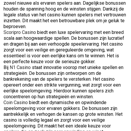
zowel nieuwe als ervaren spelers aan. Dagelijkse bonussen
houden de spanning hoog en de winsten stijgen. Dankzij de
legale status van het casino kunnen spelers met vertrouwen
inzetten. Dit maakt het een betrouwbare plek om je geluk te
beproeven.
Scoripro Casino
biedt een luxe spelervaring met een breed
scala aan hoogwaardige spellen. De bonussen zijn lucratief
en dragen bij aan een verhoogde speelervaring. Het casino
zorgt voor een veilige en gereguleerde omgeving, wat
essentieel is voor een eerlijke kans om te winnen. Het is
een perfecte keuze voor de serieuze gokker.
Bij
N1 Casino
staat innovatie voorop met unieke spellen en
strategieën. De bonussen zijn ontworpen om de
bankrekening van de spelers te versterken. Het casino
opereert onder een strikte vergunning, wat zorgt voor een
eerlijke speelomgeving. Hierdoor kunnen spelers zich
concentreren op hun strategieën en winsten.
Coin Casino
biedt een dynamische en opwindende
speelomgeving voor ervaren gokkers. De bonussen zijn
aantrekkelijk en verhogen de kansen op grote winsten. Het
casino is volledig legaal en zorgt voor een veilige
speelomgeving. Dit maakt het een ideale keuze voor