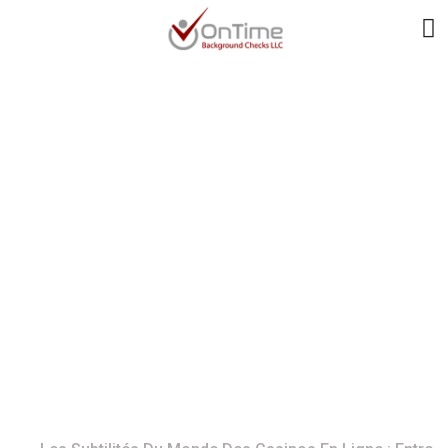
Les Subtilités Du
Monde Des Casinos En
Ligne : Entre Illusion Et
Réalité
Home