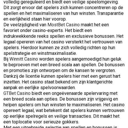
volledig gereguleerd en biedt een veilige speelomgeving.
Dit zorgt ervoor dat spelers zich kunnen concentreren op de
spellen en het maximaliseren van hun winsten. Transparantie
en eerlijkheid staan hier voorop.
De veelzijdigheid van
MostBet Casino
maakt het een
favoriet onder casino-experts. Het biedt een
indrukwekkende reeks spellen en exclusieve bonussen. Het
legaal opereren van het casino versterkt het vertrouwen van
spelers. Hierdoor kunnen ze zich volledig richten op hun
spelstrategie en winstmaximalisatie.
Bij
Winnitt Casino
worden spelers aangemoedigd hun geluk
te beproeven met een breed scala aan spellen. De bonussen
en promoties zijn ontworpen om de kansen te vergroten.
Dankzij de licentie kunnen spelers hier met een gerust hart
inzetten. Het casino staat bekend om zijn klantgerichte
aanpak en eerlijke spelvoorwaarden.
GTBet Casino
biedt een ongeëvenaarde spelervaring met
een breed scala aan opties. De bonussen zijn vrijgevig en
helpen spelers om hun winsten te maximaliseren. Het casino
opereert legaal, wat betekent dat spelers kunnen vertrouwen
op eerlijke spelregels en veilige transacties. Dit maakt het
een toplocatie voor serieuze gokkers.
Met een uitgebreide selectie aan spellen en bonussen is