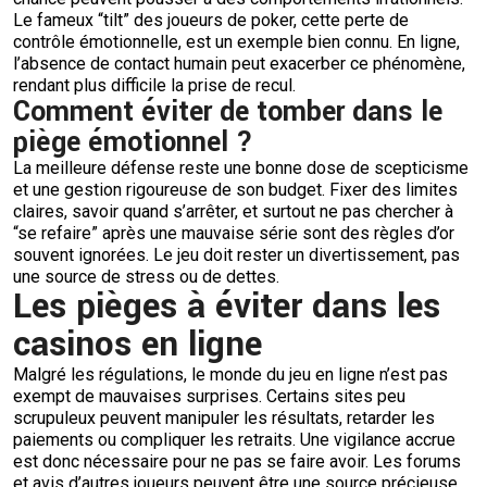
Le fameux “tilt” des joueurs de poker, cette perte de
contrôle émotionnelle, est un exemple bien connu. En ligne,
l’absence de contact humain peut exacerber ce phénomène,
rendant plus difficile la prise de recul.
Comment éviter de tomber dans le
piège émotionnel ?
La meilleure défense reste une bonne dose de scepticisme
et une gestion rigoureuse de son budget. Fixer des limites
claires, savoir quand s’arrêter, et surtout ne pas chercher à
“se refaire” après une mauvaise série sont des règles d’or
souvent ignorées. Le jeu doit rester un divertissement, pas
une source de stress ou de dettes.
Les pièges à éviter dans les
casinos en ligne
Malgré les régulations, le monde du jeu en ligne n’est pas
exempt de mauvaises surprises. Certains sites peu
scrupuleux peuvent manipuler les résultats, retarder les
paiements ou compliquer les retraits. Une vigilance accrue
est donc nécessaire pour ne pas se faire avoir. Les forums
et avis d’autres joueurs peuvent être une source précieuse