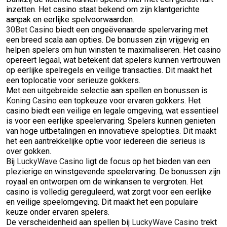
inzetten. Het casino staat bekend om zijn klantgerichte
aanpak en eerlijke spelvoorwaarden.
30Bet Casino
biedt een ongeëvenaarde spelervaring met
een breed scala aan opties. De bonussen zijn vrijgevig en
helpen spelers om hun winsten te maximaliseren. Het casino
opereert legaal, wat betekent dat spelers kunnen vertrouwen
op eerlijke spelregels en veilige transacties. Dit maakt het
een toplocatie voor serieuze gokkers.
Met een uitgebreide selectie aan spellen en bonussen is
Koning Casino
een topkeuze voor ervaren gokkers. Het
casino biedt een veilige en legale omgeving, wat essentieel
is voor een eerlijke speelervaring. Spelers kunnen genieten
van hoge uitbetalingen en innovatieve spelopties. Dit maakt
het een aantrekkelijke optie voor iedereen die serieus is
over gokken.
Bij
LuckyWave Casino
ligt de focus op het bieden van een
plezierige en winstgevende speelervaring. De bonussen zijn
royaal en ontworpen om de winkansen te vergroten. Het
casino is volledig gereguleerd, wat zorgt voor een eerlijke
en veilige speelomgeving. Dit maakt het een populaire
keuze onder ervaren spelers.
De verscheidenheid aan spellen bij
LuckyWave Casino
trekt