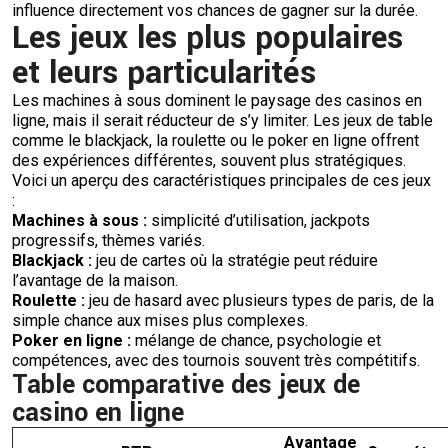
influence directement vos chances de gagner sur la durée.
Les jeux les plus populaires
et leurs particularités
Les machines à sous dominent le paysage des casinos en
ligne, mais il serait réducteur de s’y limiter. Les jeux de table
comme le blackjack, la roulette ou le poker en ligne offrent
des expériences différentes, souvent plus stratégiques.
Voici un aperçu des caractéristiques principales de ces jeux
:
Machines à sous :
simplicité d’utilisation, jackpots
progressifs, thèmes variés.
Blackjack :
jeu de cartes où la stratégie peut réduire
l’avantage de la maison.
Roulette :
jeu de hasard avec plusieurs types de paris, de la
simple chance aux mises plus complexes.
Poker en ligne :
mélange de chance, psychologie et
compétences, avec des tournois souvent très compétitifs.
Table comparative des jeux de
casino en ligne
Avantage