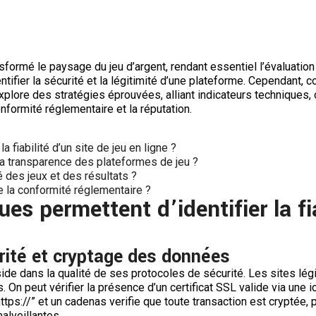
ormé le paysage du jeu d’argent, rendant essentiel l’évaluation de
ntifier la sécurité et la légitimité d’une plateforme. Cependant, 
explore des stratégies éprouvées, alliant indicateurs techniques,
nformité réglementaire et la réputation.
 fiabilité d’un site de jeu en ligne ?
la transparence des plateformes de jeu ?
é des jeux et des résultats ?
de la conformité réglementaire ?
es permettent d’identifier la fia
rité et cryptage des données
réside dans la qualité de ses protocoles de sécurité. Les sites l
 On peut vérifier la présence d’un certificat SSL valide via une
“https://” et un cadenas verifie que toute transaction est crypté
alveillantes.