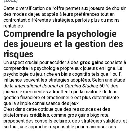
(2022)
Cette diversification de l’offre permet aux joueurs de choisir
des modes de jeu adaptés à leurs préférences tout en
confrontant différentes stratégies, parfois plus ou moins
rentables.
Comprendre la psychologie
des joueurs et la gestion des
risques
Un aspect crucial pour accéder à des
gros gains
consiste à
comprendre la psychologie propre aux joueurs en ligne. La
psychologie du jeu, riche en biais cognitifs tels que l’
ou l’
,
influence souvent les stratégies adoptées. Selon une étude
de la
International Journal of Gaming Studies
, 60 % des
joueurs expérimentés admettent que la maîtrise de leur
gestion financière et émotionnelle est plus déterminante
que la simple connaissance des jeux.
C’est dans cette optique que des ressources et des
plateformes crédibles, comme gros gains bigpirate,
proposent des conseils éclairés, des stratégies validées, et
surtout, une approche responsable pour maximiser ses