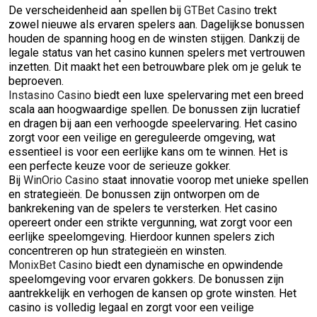
De verscheidenheid aan spellen bij
GTBet Casino
trekt
zowel nieuwe als ervaren spelers aan. Dagelijkse bonussen
houden de spanning hoog en de winsten stijgen. Dankzij de
legale status van het casino kunnen spelers met vertrouwen
inzetten. Dit maakt het een betrouwbare plek om je geluk te
beproeven.
Instasino Casino
biedt een luxe spelervaring met een breed
scala aan hoogwaardige spellen. De bonussen zijn lucratief
en dragen bij aan een verhoogde speelervaring. Het casino
zorgt voor een veilige en gereguleerde omgeving, wat
essentieel is voor een eerlijke kans om te winnen. Het is
een perfecte keuze voor de serieuze gokker.
Bij
WinOrio Casino
staat innovatie voorop met unieke spellen
en strategieën. De bonussen zijn ontworpen om de
bankrekening van de spelers te versterken. Het casino
opereert onder een strikte vergunning, wat zorgt voor een
eerlijke speelomgeving. Hierdoor kunnen spelers zich
concentreren op hun strategieën en winsten.
MonixBet Casino
biedt een dynamische en opwindende
speelomgeving voor ervaren gokkers. De bonussen zijn
aantrekkelijk en verhogen de kansen op grote winsten. Het
casino is volledig legaal en zorgt voor een veilige