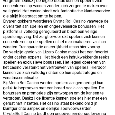
vergroten. Dankzij de legale status kunnen spelers zich
concentreren op winnen zonder zich zorgen te maken over
veiligheid. Het casino biedt ook fantastische klantenservice
die altijd klaarstaat om te helpen.
Ervaren gokkers waarderen
CrystalRoll Casino
vanwege de
diversiteit aan spellen en ongeëvenaarde bonussen. Het
platform is volledig gereguleerd en biedt een veilige
speelomgeving. Dit zorgt ervoor dat spelers zich kunnen
concentreren op de spellen en het maximaliseren van hun
winsten. Transparantie en eerlijkheid staan hier voorop.
De veelzijdigheid van
Lizaro Casino
maakt het een favoriet
onder casino-experts. Het biedt een indrukwekkende reeks
spellen en exclusieve bonussen. Het legaal opereren van
het casino versterkt het vertrouwen van spelers. Hierdoor
kunnen ze zich volledig richten op hun spelstrategie en
winstmaximalisatie.
Bij
MonixBet Casino
worden spelers aangemoedigd hun
geluk te beproeven met een breed scala aan spellen. De
bonussen en promoties zijn ontworpen om de kansen te
vergroten. Dankzij de licentie kunnen spelers hier met een
gerust hart inzetten. Het casino staat bekend om zijn
klantgerichte aanpak en eerlijke spelvoorwaarden.
CrystalRoll Casino
biedt een ongeëvenaarde spelervaring