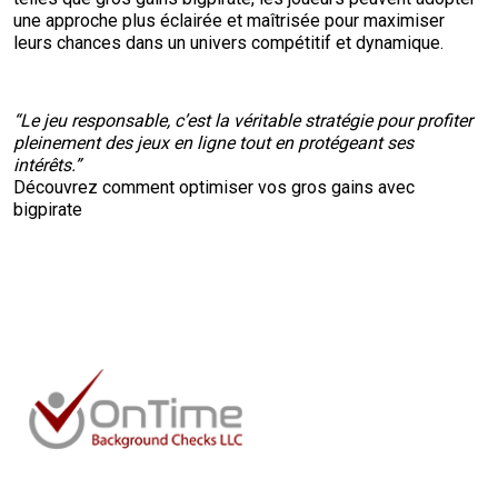
une approche plus éclairée et maîtrisée pour maximiser
leurs chances dans un univers compétitif et dynamique.
“Le jeu responsable, c’est la véritable stratégie pour profiter
pleinement des jeux en ligne tout en protégeant ses
intérêts.”
Découvrez comment optimiser vos gros gains avec
bigpirate