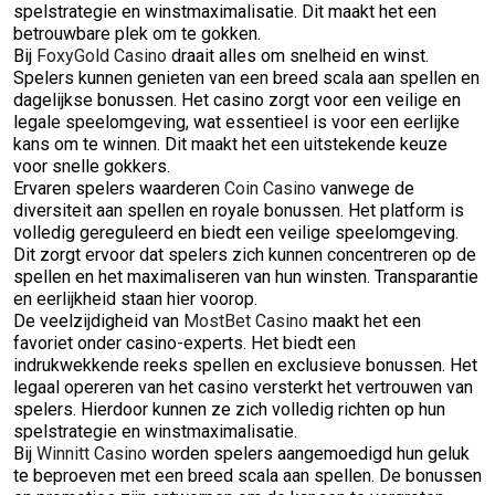
spelstrategie en winstmaximalisatie. Dit maakt het een
betrouwbare plek om te gokken.
Bij
FoxyGold Casino
draait alles om snelheid en winst.
Spelers kunnen genieten van een breed scala aan spellen en
dagelijkse bonussen. Het casino zorgt voor een veilige en
legale speelomgeving, wat essentieel is voor een eerlijke
kans om te winnen. Dit maakt het een uitstekende keuze
voor snelle gokkers.
Ervaren spelers waarderen
Coin Casino
vanwege de
diversiteit aan spellen en royale bonussen. Het platform is
volledig gereguleerd en biedt een veilige speelomgeving.
Dit zorgt ervoor dat spelers zich kunnen concentreren op de
spellen en het maximaliseren van hun winsten. Transparantie
en eerlijkheid staan hier voorop.
De veelzijdigheid van
MostBet Casino
maakt het een
favoriet onder casino-experts. Het biedt een
indrukwekkende reeks spellen en exclusieve bonussen. Het
legaal opereren van het casino versterkt het vertrouwen van
spelers. Hierdoor kunnen ze zich volledig richten op hun
spelstrategie en winstmaximalisatie.
Bij
Winnitt Casino
worden spelers aangemoedigd hun geluk
te beproeven met een breed scala aan spellen. De bonussen