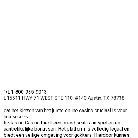
voor gokkers.
dit casino
strikte
gereguleerd
Hierdoor
garandeert een
vergunn
en eerlijk
kunnen
eerlijke kans voor
wat zo
verlopen. Dit
spelers met
iedereen.
voor ee
maakt het een
vertrouwen
spelpra
uitstekende
inzetten en
en
keuze voor
genieten van
vertro
ervaren
hun favoriete
onder
spelers.
spellen.
spelers
">
1-800-935-9013
15511 HWY 71 WEST STE 110, #140 Austin, TX 78738
dat het kiezen van het juiste online casino cruciaal is voor
hun succes.
Instasino Casino
biedt een breed scala aan spellen en
aantrekkelijke bonussen. Het platform is volledig legaal en
biedt een veilige omgeving voor gokkers. Hierdoor kunnen