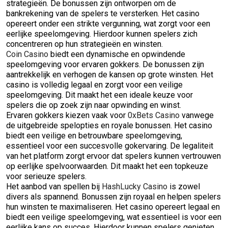
strategieën. De bonussen zijn ontworpen om de
bankrekening van de spelers te versterken. Het casino
opereert onder een strikte vergunning, wat zorgt voor een
eerlijke speelomgeving. Hierdoor kunnen spelers zich
concentreren op hun strategieën en winsten.
Coin Casino
biedt een dynamische en opwindende
speelomgeving voor ervaren gokkers. De bonussen zijn
aantrekkelijk en verhogen de kansen op grote winsten. Het
casino is volledig legaal en zorgt voor een veilige
speelomgeving. Dit maakt het een ideale keuze voor
spelers die op zoek zijn naar opwinding en winst.
Ervaren gokkers kiezen vaak voor
0xBets Casino
vanwege
de uitgebreide spelopties en royale bonussen. Het casino
biedt een veilige en betrouwbare speelomgeving,
essentieel voor een succesvolle gokervaring. De legaliteit
van het platform zorgt ervoor dat spelers kunnen vertrouwen
op eerlijke spelvoorwaarden. Dit maakt het een topkeuze
voor serieuze spelers.
Het aanbod van spellen bij
HashLucky Casino
is zowel
divers als spannend. Bonussen zijn royaal en helpen spelers
hun winsten te maximaliseren. Het casino opereert legaal en
biedt een veilige speelomgeving, wat essentieel is voor een
eerlijke kans op succes. Hierdoor kunnen spelers genieten