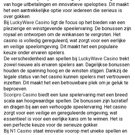
van hoge uitbetalingen en innovatieve spelopties. Dit maakt
het een aantrekkelijke optie voor iedereen die serieus is
over gokken.
Bij
LuckyWave Casino
ligt de focus op het bieden van een
plezierige en winstgevende speelervaring. De bonussen zijn
royaal en ontworpen om de winkansen te vergroten. Het
casino is volledig gereguleerd, wat zorgt voor een eerlijke
en veilige speelomgeving. Dit maakt het een populaire
keuze onder ervaren spelers.
De verscheidenheid aan spellen bij
LuckyWave Casino
trekt
zowel nieuwe als ervaren spelers aan. Dagelijkse bonussen
houden de spanning hoog en de winsten stijgen. Dankzij de
legale status van het casino kunnen spelers met vertrouwen
inzetten. Dit maakt het een betrouwbare plek om je geluk te
beproeven.
Scoripro Casino
biedt een luxe spelervaring met een breed
scala aan hoogwaardige spellen. De bonussen zijn lucratief
en dragen bij aan een verhoogde speelervaring. Het casino
zorgt voor een veilige en gereguleerde omgeving, wat
essentieel is voor een eerlijke kans om te winnen. Het is
een perfecte keuze voor de serieuze gokker.
Bij
N1 Casino
staat innovatie voorop met unieke spellen en