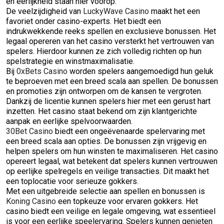
en eerlijkheid staan hier voorop.
De veelzijdigheid van
LuckyWave Casino
maakt het een
favoriet onder casino-experts. Het biedt een
indrukwekkende reeks spellen en exclusieve bonussen. Het
legaal opereren van het casino versterkt het vertrouwen van
spelers. Hierdoor kunnen ze zich volledig richten op hun
spelstrategie en winstmaximalisatie.
Bij
0xBets Casino
worden spelers aangemoedigd hun geluk
te beproeven met een breed scala aan spellen. De bonussen
en promoties zijn ontworpen om de kansen te vergroten.
Dankzij de licentie kunnen spelers hier met een gerust hart
inzetten. Het casino staat bekend om zijn klantgerichte
aanpak en eerlijke spelvoorwaarden.
30Bet Casino
biedt een ongeëvenaarde spelervaring met
een breed scala aan opties. De bonussen zijn vrijgevig en
helpen spelers om hun winsten te maximaliseren. Het casino
opereert legaal, wat betekent dat spelers kunnen vertrouwen
op eerlijke spelregels en veilige transacties. Dit maakt het
een toplocatie voor serieuze gokkers.
Met een uitgebreide selectie aan spellen en bonussen is
Koning Casino
een topkeuze voor ervaren gokkers. Het
casino biedt een veilige en legale omgeving, wat essentieel
is voor een eerlijke speelervaring. Spelers kunnen genieten