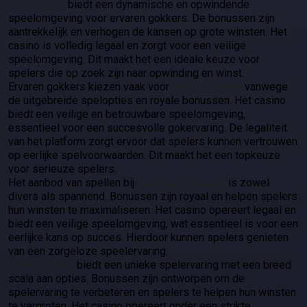
Coin Casino
biedt een dynamische en opwindende
speelomgeving voor ervaren gokkers. De bonussen zijn
aantrekkelijk en verhogen de kansen op grote winsten. Het
casino is volledig legaal en zorgt voor een veilige
speelomgeving. Dit maakt het een ideale keuze voor
spelers die op zoek zijn naar opwinding en winst.
Ervaren gokkers kiezen vaak voor
0xBets Casino
vanwege
de uitgebreide spelopties en royale bonussen. Het casino
biedt een veilige en betrouwbare speelomgeving,
essentieel voor een succesvolle gokervaring. De legaliteit
van het platform zorgt ervoor dat spelers kunnen vertrouwen
op eerlijke spelvoorwaarden. Dit maakt het een topkeuze
voor serieuze spelers.
Het aanbod van spellen bij
HashLucky Casino
is zowel
divers als spannend. Bonussen zijn royaal en helpen spelers
hun winsten te maximaliseren. Het casino opereert legaal en
biedt een veilige speelomgeving, wat essentieel is voor een
eerlijke kans op succes. Hierdoor kunnen spelers genieten
van een zorgeloze speelervaring.
GXBet Casino
biedt een unieke spelervaring met een breed
scala aan opties. Bonussen zijn ontworpen om de
spelervaring te verbeteren en spelers te helpen hun winsten
te vergroten. Het casino opereert onder een strikte