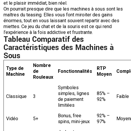
et le plaisir immédiat, bien réel.
On pourrait presque dire que les machines à sous sont les
maîtres du teasing. Elles vous font miroiter des gains
énormes, tout en vous laissant souvent repartir avec des
miettes. Ce jeu du chat et de la souris est ce qui rend
l’expérience à la fois addictive et frustrante.
Tableau Comparatif des
Caractéristiques des Machines à
Sous
Nombre
Type de
RTP
de
Fonctionnalités
Compl
Machine
Moyen
Rouleaux
Symboles
simples, lignes
85% –
Classique
3
Faible
de paiement
92%
limitées
Bonus, free
92% –
Vidéo
5+
Moyen
spins, mini-jeux
97%