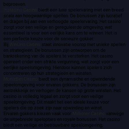
beproeven.
Instasino Casino
biedt een luxe spelervaring met een breed
scala aan hoogwaardige spellen. De bonussen zijn lucratief
en dragen bij aan een verhoogde speelervaring. Het casino
zorgt voor een veilige en gereguleerde omgeving, wat
essentieel is voor een eerlijke kans om te winnen. Het is
een perfecte keuze voor de serieuze gokker.
Bij
WinOrio Casino
staat innovatie voorop met unieke spellen
en strategieën. De bonussen zijn ontworpen om de
bankrekening van de spelers te versterken. Het casino
opereert onder een strikte vergunning, wat zorgt voor een
eerlijke speelomgeving. Hierdoor kunnen spelers zich
concentreren op hun strategieën en winsten.
MonixBet Casino
biedt een dynamische en opwindende
speelomgeving voor ervaren gokkers. De bonussen zijn
aantrekkelijk en verhogen de kansen op grote winsten. Het
casino is volledig legaal en zorgt voor een veilige
speelomgeving. Dit maakt het een ideale keuze voor
spelers die op zoek zijn naar opwinding en winst.
Ervaren gokkers kiezen vaak voor
Millioner Casino
vanwege
de uitgebreide spelopties en royale bonussen. Het casino
biedt een veilige en betrouwbare speelomgeving,