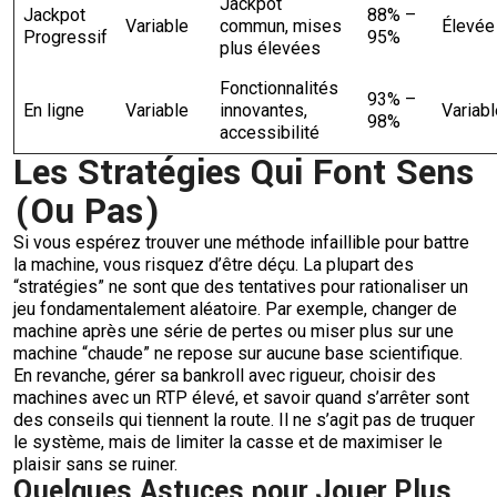
Jackpot
Jackpot
88% –
Variable
commun, mises
Élevée
Progressif
95%
plus élevées
Fonctionnalités
93% –
En ligne
Variable
innovantes,
Variabl
98%
accessibilité
Les Stratégies Qui Font Sens
(Ou Pas)
Si vous espérez trouver une méthode infaillible pour battre
la machine, vous risquez d’être déçu. La plupart des
“stratégies” ne sont que des tentatives pour rationaliser un
jeu fondamentalement aléatoire. Par exemple, changer de
machine après une série de pertes ou miser plus sur une
machine “chaude” ne repose sur aucune base scientifique.
En revanche, gérer sa bankroll avec rigueur, choisir des
machines avec un RTP élevé, et savoir quand s’arrêter sont
des conseils qui tiennent la route. Il ne s’agit pas de truquer
le système, mais de limiter la casse et de maximiser le
plaisir sans se ruiner.
Quelques Astuces pour Jouer Plus