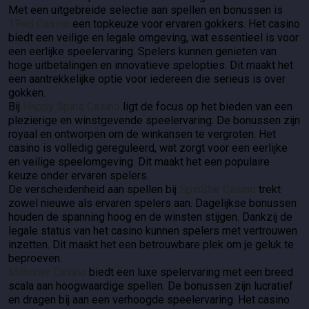
Met een uitgebreide selectie aan spellen en bonussen is
1Red Casino
een topkeuze voor ervaren gokkers. Het casino
biedt een veilige en legale omgeving, wat essentieel is voor
een eerlijke speelervaring. Spelers kunnen genieten van
hoge uitbetalingen en innovatieve spelopties. Dit maakt het
een aantrekkelijke optie voor iedereen die serieus is over
gokken.
Bij
Happy Spins Casino
ligt de focus op het bieden van een
plezierige en winstgevende speelervaring. De bonussen zijn
royaal en ontworpen om de winkansen te vergroten. Het
casino is volledig gereguleerd, wat zorgt voor een eerlijke
en veilige speelomgeving. Dit maakt het een populaire
keuze onder ervaren spelers.
De verscheidenheid aan spellen bij
SpinStar Casino
trekt
zowel nieuwe als ervaren spelers aan. Dagelijkse bonussen
houden de spanning hoog en de winsten stijgen. Dankzij de
legale status van het casino kunnen spelers met vertrouwen
inzetten. Dit maakt het een betrouwbare plek om je geluk te
beproeven.
Millioner Casino
biedt een luxe spelervaring met een breed
scala aan hoogwaardige spellen. De bonussen zijn lucratief
en dragen bij aan een verhoogde speelervaring. Het casino