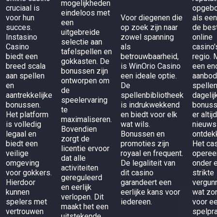
mogelijkheden
cruciaal is
opgeb
eindeloos met
voor hun
Voor diegenen die
als een
een
succes.
op zoek zijn naar
de bes
uitgebreide
Instasino
zowel spanning
online
selectie aan
Casino
als
casino'
tafelspellen en
biedt een
betrouwbaarheid,
regio. 
gokkasten. De
breed scala
is
WinOrio Casino
een en
bonussen zijn
aan spellen
een ideale optie.
aanbod
ontworpen om
en
De
spelle
de
aantrekkelijke
spellenbibliotheek
dagelij
speelervaring
bonussen.
is indrukwekkend
bonuss
te
Het platform
en biedt voor elk
er altij
maximaliseren.
is volledig
wat wils.
nieuws
Bovendien
legaal en
Bonussen en
ontdek
zorgt de
biedt een
promoties zijn
Het ca
licentie ervoor
veilige
royaal en frequent.
operee
dat alle
omgeving
De legaliteit van
onder 
activiteiten
voor gokkers.
dit casino
strikte
gereguleerd
Hierdoor
garandeert een
vergunn
en eerlijk
kunnen
eerlijke kans voor
wat zo
verlopen. Dit
spelers met
iedereen.
voor ee
maakt het een
vertrouwen
spelpra
uitstekende