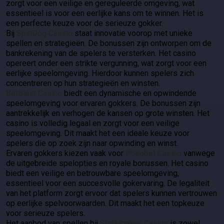
zorgt voor een veilige en gereguleerde omgeving, wat
essentieel is voor een eerlijke kans om te winnen. Het is
een perfecte keuze voor de serieuze gokker.
Bij
SpinDog Casino
staat innovatie voorop met unieke
spellen en strategieën. De bonussen zijn ontworpen om de
bankrekening van de spelers te versterken. Het casino
opereert onder een strikte vergunning, wat zorgt voor een
eerlijke speelomgeving. Hierdoor kunnen spelers zich
concentreren op hun strategieën en winsten.
BetBlast Casino
biedt een dynamische en opwindende
speelomgeving voor ervaren gokkers. De bonussen zijn
aantrekkelijk en verhogen de kansen op grote winsten. Het
casino is volledig legaal en zorgt voor een veilige
speelomgeving. Dit maakt het een ideale keuze voor
spelers die op zoek zijn naar opwinding en winst.
Ervaren gokkers kiezen vaak voor
Pokobet Casino
vanwege
de uitgebreide spelopties en royale bonussen. Het casino
biedt een veilige en betrouwbare speelomgeving,
essentieel voor een succesvolle gokervaring. De legaliteit
van het platform zorgt ervoor dat spelers kunnen vertrouwen
op eerlijke spelvoorwaarden. Dit maakt het een topkeuze
voor serieuze spelers.
Het aanbod van spellen bij
SlotMonkey Casino
is zowel