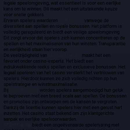
legale speelomgeving, wat essentieel is voor een eerlijke
kans om te winnen. Dit maakt het een uitstekende keuze
voor snelle gokkers.
Ervaren spelers waarderen
Coin Casino
vanwege de
diversiteit aan spellen en royale bonussen. Het platform is
volledig gereguleerd en biedt een veilige speelomgeving.
Dit zorgt ervoor dat spelers zich kunnen concentreren op de
spellen en het maximaliseren van hun winsten. Transparantie
en eerlijkheid staan hier voorop.
De veelzijdigheid van
MostBet Casino
maakt het een
favoriet onder casino-experts. Het biedt een
indrukwekkende reeks spellen en exclusieve bonussen. Het
legaal opereren van het casino versterkt het vertrouwen van
spelers. Hierdoor kunnen ze zich volledig richten op hun
spelstrategie en winstmaximalisatie.
Bij
Winnitt Casino
worden spelers aangemoedigd hun geluk
te beproeven met een breed scala aan spellen. De bonussen
en promoties zijn ontworpen om de kansen te vergroten.
Dankzij de licentie kunnen spelers hier met een gerust hart
inzetten. Het casino staat bekend om zijn klantgerichte
aanpak en eerlijke spelvoorwaarden.
GTBet Casino
biedt een ongeëvenaarde spelervaring met