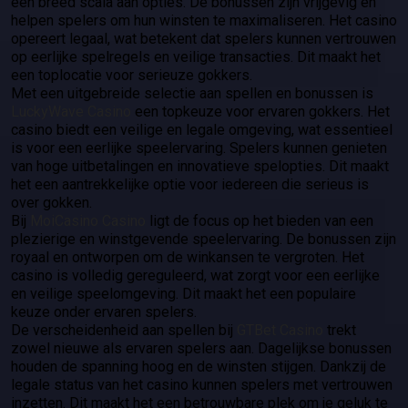
een breed scala aan opties. De bonussen zijn vrijgevig en
helpen spelers om hun winsten te maximaliseren. Het casino
opereert legaal, wat betekent dat spelers kunnen vertrouwen
op eerlijke spelregels en veilige transacties. Dit maakt het
een toplocatie voor serieuze gokkers.
Met een uitgebreide selectie aan spellen en bonussen is
LuckyWave Casino
een topkeuze voor ervaren gokkers. Het
casino biedt een veilige en legale omgeving, wat essentieel
is voor een eerlijke speelervaring. Spelers kunnen genieten
van hoge uitbetalingen en innovatieve spelopties. Dit maakt
het een aantrekkelijke optie voor iedereen die serieus is
over gokken.
Bij
MoiCasino Casino
ligt de focus op het bieden van een
plezierige en winstgevende speelervaring. De bonussen zijn
royaal en ontworpen om de winkansen te vergroten. Het
casino is volledig gereguleerd, wat zorgt voor een eerlijke
en veilige speelomgeving. Dit maakt het een populaire
keuze onder ervaren spelers.
De verscheidenheid aan spellen bij
GTBet Casino
trekt
zowel nieuwe als ervaren spelers aan. Dagelijkse bonussen
houden de spanning hoog en de winsten stijgen. Dankzij de
legale status van het casino kunnen spelers met vertrouwen
inzetten. Dit maakt het een betrouwbare plek om je geluk te