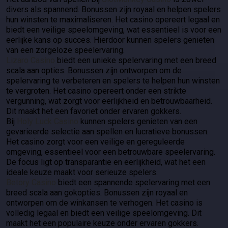
divers als spannend. Bonussen zijn royaal en helpen spelers
hun winsten te maximaliseren. Het casino opereert legaal en
biedt een veilige speelomgeving, wat essentieel is voor een
eerlijke kans op succes. Hierdoor kunnen spelers genieten
van een zorgeloze speelervaring.
Lizaro Casino
biedt een unieke spelervaring met een breed
scala aan opties. Bonussen zijn ontworpen om de
spelervaring te verbeteren en spelers te helpen hun winsten
te vergroten. Het casino opereert onder een strikte
vergunning, wat zorgt voor eerlijkheid en betrouwbaarheid.
Dit maakt het een favoriet onder ervaren gokkers.
Bij
Holy Luck Casino
kunnen spelers genieten van een
gevarieerde selectie aan spellen en lucratieve bonussen.
Het casino zorgt voor een veilige en gereguleerde
omgeving, essentieel voor een betrouwbare speelervaring.
De focus ligt op transparantie en eerlijkheid, wat het een
ideale keuze maakt voor serieuze spelers.
Betory Casino
biedt een spannende spelervaring met een
breed scala aan gokopties. Bonussen zijn royaal en
ontworpen om de winkansen te verhogen. Het casino is
volledig legaal en biedt een veilige speelomgeving. Dit
maakt het een populaire keuze onder ervaren gokkers.