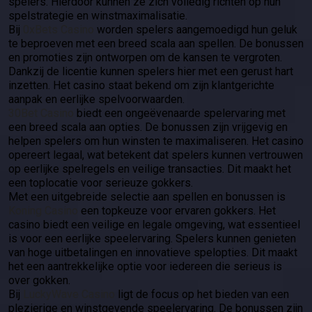
spelers. Hierdoor kunnen ze zich volledig richten op hun
spelstrategie en winstmaximalisatie.
Bij
0xBets Casino
worden spelers aangemoedigd hun geluk
te beproeven met een breed scala aan spellen. De bonussen
en promoties zijn ontworpen om de kansen te vergroten.
Dankzij de licentie kunnen spelers hier met een gerust hart
inzetten. Het casino staat bekend om zijn klantgerichte
aanpak en eerlijke spelvoorwaarden.
30Bet Casino
biedt een ongeëvenaarde spelervaring met
een breed scala aan opties. De bonussen zijn vrijgevig en
helpen spelers om hun winsten te maximaliseren. Het casino
opereert legaal, wat betekent dat spelers kunnen vertrouwen
op eerlijke spelregels en veilige transacties. Dit maakt het
een toplocatie voor serieuze gokkers.
Met een uitgebreide selectie aan spellen en bonussen is
Koning Casino
een topkeuze voor ervaren gokkers. Het
casino biedt een veilige en legale omgeving, wat essentieel
is voor een eerlijke speelervaring. Spelers kunnen genieten
van hoge uitbetalingen en innovatieve spelopties. Dit maakt
het een aantrekkelijke optie voor iedereen die serieus is
over gokken.
Bij
LuckyWave Casino
ligt de focus op het bieden van een
plezierige en winstgevende speelervaring. De bonussen zijn