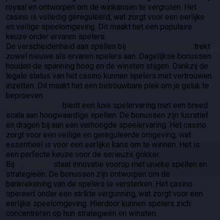
royaal en ontworpen om de winkansen te vergroten. Het
casino is volledig gereguleerd, wat zorgt voor een eerlijke
en veilige speelomgeving. Dit maakt het een populaire
keuze onder ervaren spelers.
De verscheidenheid aan spellen bij
LuckyWave Casino
trekt
zowel nieuwe als ervaren spelers aan. Dagelijkse bonussen
houden de spanning hoog en de winsten stijgen. Dankzij de
legale status van het casino kunnen spelers met vertrouwen
inzetten. Dit maakt het een betrouwbare plek om je geluk te
beproeven.
Scoripro Casino
biedt een luxe spelervaring met een breed
scala aan hoogwaardige spellen. De bonussen zijn lucratief
en dragen bij aan een verhoogde speelervaring. Het casino
zorgt voor een veilige en gereguleerde omgeving, wat
essentieel is voor een eerlijke kans om te winnen. Het is
een perfecte keuze voor de serieuze gokker.
Bij
N1 Casino
staat innovatie voorop met unieke spellen en
strategieën. De bonussen zijn ontworpen om de
bankrekening van de spelers te versterken. Het casino
opereert onder een strikte vergunning, wat zorgt voor een
eerlijke speelomgeving. Hierdoor kunnen spelers zich
concentreren op hun strategieën en winsten.