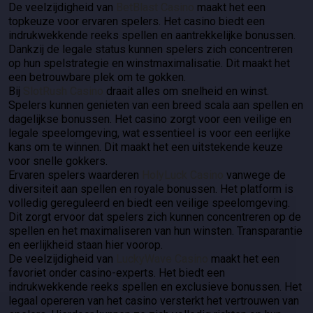
De veelzijdigheid van
BetBlast Casino
maakt het een
topkeuze voor ervaren spelers. Het casino biedt een
indrukwekkende reeks spellen en aantrekkelijke bonussen.
Dankzij de legale status kunnen spelers zich concentreren
op hun spelstrategie en winstmaximalisatie. Dit maakt het
een betrouwbare plek om te gokken.
Bij
SlotRush Casino
draait alles om snelheid en winst.
Spelers kunnen genieten van een breed scala aan spellen en
dagelijkse bonussen. Het casino zorgt voor een veilige en
legale speelomgeving, wat essentieel is voor een eerlijke
kans om te winnen. Dit maakt het een uitstekende keuze
voor snelle gokkers.
Ervaren spelers waarderen
HolyLuck Casino
vanwege de
diversiteit aan spellen en royale bonussen. Het platform is
volledig gereguleerd en biedt een veilige speelomgeving.
Dit zorgt ervoor dat spelers zich kunnen concentreren op de
spellen en het maximaliseren van hun winsten. Transparantie
en eerlijkheid staan hier voorop.
De veelzijdigheid van
LuckyWave Casino
maakt het een
favoriet onder casino-experts. Het biedt een
indrukwekkende reeks spellen en exclusieve bonussen. Het
legaal opereren van het casino versterkt het vertrouwen van