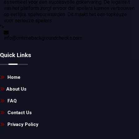
essentieel voor een succesvolle gokervaring. De legaliteit
van het platform zorgt ervoor dat spelers kunnen vertrouwen
op eerlijke spelvoorwaarden. Dit maakt het een topkeuze
voor serieuze spelers.
">
info@ontimebackgroundchecks.com
Quick Links
Home
About Us
FAQ
Contact Us
Privacy Policy