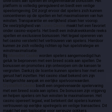
diversiteit aan spellen en ongeëvenaarde bonussen. Het
platform is volledig gereguleerd en biedt een veilige
speelomgeving. Dit zorgt ervoor dat spelers zich kunnen
concentreren op de spellen en het maximaliseren van hun
winsten. Transparantie en eerlijkheid staan hier voorop.
De veelzijdigheid van
Lizaro Casino
maakt het een favoriet
onder casino-experts. Het biedt een indrukwekkende reeks
spellen en exclusieve bonussen. Het legaal opereren van
het casino versterkt het vertrouwen van spelers. Hierdoor
kunnen ze zich volledig richten op hun spelstrategie en
winstmaximalisatie.
Bij
MonixBet Casino
worden spelers aangemoedigd hun
geluk te beproeven met een breed scala aan spellen. De
bonussen en promoties zijn ontworpen om de kansen te
vergroten. Dankzij de licentie kunnen spelers hier met een
gerust hart inzetten. Het casino staat bekend om zijn
klantgerichte aanpak en eerlijke spelvoorwaarden.
CrystalRoll Casino
biedt een ongeëvenaarde spelervaring
met een breed scala aan opties. De bonussen zijn vrijgevig
en helpen spelers om hun winsten te maximaliseren. Het
casino opereert legaal, wat betekent dat spelers kunnen
vertrouwen op eerlijke spelregels en veilige transacties. Dit
maakt het een toplocatie voor serieuze gokkers.