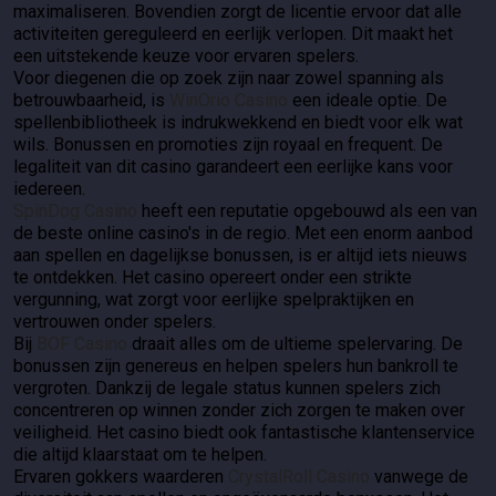
maximaliseren. Bovendien zorgt de licentie ervoor dat alle
activiteiten gereguleerd en eerlijk verlopen. Dit maakt het
een uitstekende keuze voor ervaren spelers.
Voor diegenen die op zoek zijn naar zowel spanning als
betrouwbaarheid, is
WinOrio Casino
een ideale optie. De
spellenbibliotheek is indrukwekkend en biedt voor elk wat
wils. Bonussen en promoties zijn royaal en frequent. De
legaliteit van dit casino garandeert een eerlijke kans voor
iedereen.
SpinDog Casino
heeft een reputatie opgebouwd als een van
de beste online casino's in de regio. Met een enorm aanbod
aan spellen en dagelijkse bonussen, is er altijd iets nieuws
te ontdekken. Het casino opereert onder een strikte
vergunning, wat zorgt voor eerlijke spelpraktijken en
vertrouwen onder spelers.
Bij
BOF Casino
draait alles om de ultieme spelervaring. De
bonussen zijn genereus en helpen spelers hun bankroll te
vergroten. Dankzij de legale status kunnen spelers zich
concentreren op winnen zonder zich zorgen te maken over
veiligheid. Het casino biedt ook fantastische klantenservice
die altijd klaarstaat om te helpen.
Ervaren gokkers waarderen
CrystalRoll Casino
vanwege de