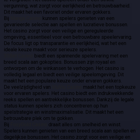
vergunning, wat zorgt voor eerlijkheid en betrouwbaarheid.
Dit maakt het een favoriet onder ervaren gokkers.
Bij
Manga Casino
kunnen spelers genieten van een
gevarieerde selectie aan spellen en lucratieve bonussen.
Het casino zorgt voor een veilige en gereguleerde
omgeving, essentieel voor een betrouwbare speelervaring.
De focus ligt op transparantie en eerlijkheid, wat het een
ideale keuze maakt voor serieuze spelers.
30Bet Casino
biedt een spannende spelervaring met een
breed scala aan gokopties. Bonussen zijn royaal en
ontworpen om de winkansen te verhogen. Het casino is
volledig legaal en biedt een veilige speelomgeving. Dit
maakt het een populaire keuze onder ervaren gokkers.
De veelzijdigheid van
ViuViu Casino
maakt het een topkeuze
voor ervaren spelers. Het casino biedt een indrukwekkende
reeks spellen en aantrekkelijke bonussen. Dankzij de legale
status kunnen spelers zich concentreren op hun
spelstrategie en winstmaximalisatie. Dit maakt het een
betrouwbare plek om te gokken.
Bij
FoxyGold Casino
draait alles om snelheid en winst.
Spelers kunnen genieten van een breed scala aan spellen en
dagelijkse bonussen. Het casino zorgt voor een veilige en