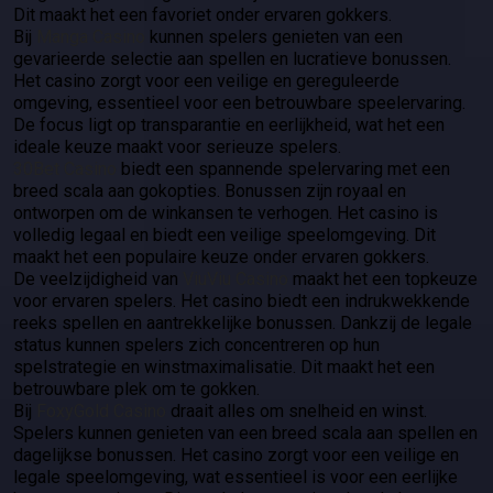
Dit maakt het een favoriet onder ervaren gokkers.
Bij
Manga Casino
kunnen spelers genieten van een
gevarieerde selectie aan spellen en lucratieve bonussen.
Het casino zorgt voor een veilige en gereguleerde
omgeving, essentieel voor een betrouwbare speelervaring.
De focus ligt op transparantie en eerlijkheid, wat het een
ideale keuze maakt voor serieuze spelers.
30Bet Casino
biedt een spannende spelervaring met een
breed scala aan gokopties. Bonussen zijn royaal en
ontworpen om de winkansen te verhogen. Het casino is
volledig legaal en biedt een veilige speelomgeving. Dit
maakt het een populaire keuze onder ervaren gokkers.
De veelzijdigheid van
ViuViu Casino
maakt het een topkeuze
voor ervaren spelers. Het casino biedt een indrukwekkende
reeks spellen en aantrekkelijke bonussen. Dankzij de legale
status kunnen spelers zich concentreren op hun
spelstrategie en winstmaximalisatie. Dit maakt het een
betrouwbare plek om te gokken.
Bij
FoxyGold Casino
draait alles om snelheid en winst.
Spelers kunnen genieten van een breed scala aan spellen en
dagelijkse bonussen. Het casino zorgt voor een veilige en
legale speelomgeving, wat essentieel is voor een eerlijke