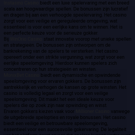
Instasino Casino
biedt een luxe spelervaring met een breed
scala aan hoogwaardige spellen. De bonussen zijn lucratief
en dragen bij aan een verhoogde speelervaring. Het casino
zorgt voor een veilige en gereguleerde omgeving, wat
essentieel is voor een eerlijke kans om te winnen. Het is
een perfecte keuze voor de serieuze gokker.
Bij
WinOrio Casino
staat innovatie voorop met unieke spellen
en strategieën. De bonussen zijn ontworpen om de
bankrekening van de spelers te versterken. Het casino
opereert onder een strikte vergunning, wat zorgt voor een
eerlijke speelomgeving. Hierdoor kunnen spelers zich
concentreren op hun strategieën en winsten.
MonixBet Casino
biedt een dynamische en opwindende
speelomgeving voor ervaren gokkers. De bonussen zijn
aantrekkelijk en verhogen de kansen op grote winsten. Het
casino is volledig legaal en zorgt voor een veilige
speelomgeving. Dit maakt het een ideale keuze voor
spelers die op zoek zijn naar opwinding en winst.
Ervaren gokkers kiezen vaak voor
Millioner Casino
vanwege
de uitgebreide spelopties en royale bonussen. Het casino
biedt een veilige en betrouwbare speelomgeving,
essentieel voor een succesvolle gokervaring. De legaliteit