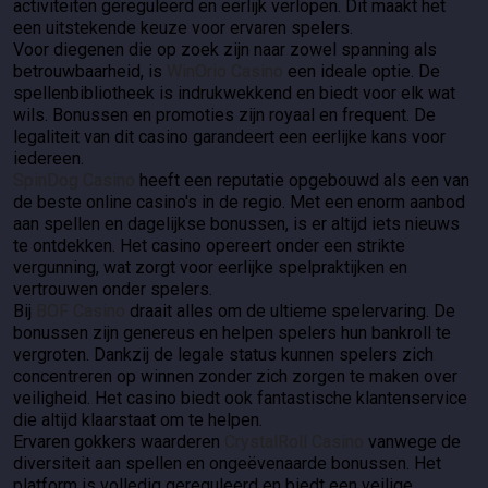
activiteiten gereguleerd en eerlijk verlopen. Dit maakt het
een uitstekende keuze voor ervaren spelers.
Voor diegenen die op zoek zijn naar zowel spanning als
betrouwbaarheid, is
WinOrio Casino
een ideale optie. De
spellenbibliotheek is indrukwekkend en biedt voor elk wat
wils. Bonussen en promoties zijn royaal en frequent. De
legaliteit van dit casino garandeert een eerlijke kans voor
iedereen.
SpinDog Casino
heeft een reputatie opgebouwd als een van
de beste online casino's in de regio. Met een enorm aanbod
aan spellen en dagelijkse bonussen, is er altijd iets nieuws
te ontdekken. Het casino opereert onder een strikte
vergunning, wat zorgt voor eerlijke spelpraktijken en
vertrouwen onder spelers.
Bij
BOF Casino
draait alles om de ultieme spelervaring. De
bonussen zijn genereus en helpen spelers hun bankroll te
vergroten. Dankzij de legale status kunnen spelers zich
concentreren op winnen zonder zich zorgen te maken over
veiligheid. Het casino biedt ook fantastische klantenservice
die altijd klaarstaat om te helpen.
Ervaren gokkers waarderen
CrystalRoll Casino
vanwege de
diversiteit aan spellen en ongeëvenaarde bonussen. Het
platform is volledig gereguleerd en biedt een veilige