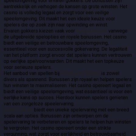
speelomgeving voor ervaren gokkers. De bonussen zijn
aantrekkelijk en verhogen de kansen op grote winsten. Het
casino is volledig legaal en zorgt voor een veilige
speelomgeving. Dit maakt het een ideale keuze voor
spelers die op zoek zijn naar opwinding en winst.
Ervaren gokkers kiezen vaak voor
0xBets Casino
vanwege
de uitgebreide spelopties en royale bonussen. Het casino
biedt een veilige en betrouwbare speelomgeving,
essentieel voor een succesvolle gokervaring. De legaliteit
van het platform zorgt ervoor dat spelers kunnen vertrouwen
op eerlijke spelvoorwaarden. Dit maakt het een topkeuze
voor serieuze spelers.
Het aanbod van spellen bij
HashLucky Casino
is zowel
divers als spannend. Bonussen zijn royaal en helpen spelers
hun winsten te maximaliseren. Het casino opereert legaal en
biedt een veilige speelomgeving, wat essentieel is voor een
eerlijke kans op succes. Hierdoor kunnen spelers genieten
van een zorgeloze speelervaring.
GXBet Casino
biedt een unieke spelervaring met een breed
scala aan opties. Bonussen zijn ontworpen om de
spelervaring te verbeteren en spelers te helpen hun winsten
te vergroten. Het casino opereert onder een strikte
vergunning, wat zorgt voor eerlijkheid en betrouwbaarheid.