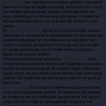
1Red Casino
een topkeuze voor ervaren gokkers. Het casino
biedt een veilige en legale omgeving, wat essentieel is voor
een eerlijke speelervaring. Spelers kunnen genieten van
hoge uitbetalingen en innovatieve spelopties. Dit maakt het
een aantrekkelijke optie voor iedereen die serieus is over
gokken.
Bij
Happy Spins Casino
ligt de focus op het bieden van een
plezierige en winstgevende speelervaring. De bonussen zijn
royaal en ontworpen om de winkansen te vergroten. Het
casino is volledig gereguleerd, wat zorgt voor een eerlijke
en veilige speelomgeving. Dit maakt het een populaire
keuze onder ervaren spelers.
De verscheidenheid aan spellen bij
SpinStar Casino
trekt
zowel nieuwe als ervaren spelers aan. Dagelijkse bonussen
houden de spanning hoog en de winsten stijgen. Dankzij de
legale status van het casino kunnen spelers met vertrouwen
inzetten. Dit maakt het een betrouwbare plek om je geluk te
beproeven.
Millioner Casino
biedt een luxe spelervaring met een breed
scala aan hoogwaardige spellen. De bonussen zijn lucratief
en dragen bij aan een verhoogde speelervaring. Het casino
zorgt voor een veilige en gereguleerde omgeving, wat