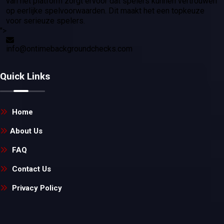
van het platform zorgt ervoor dat spelers kunnen vertrouwen
op eerlijke spelvoorwaarden. Dit maakt het een topkeuze
voor serieuze spelers.
">
info@ontimebackgroundchecks.com
Quick Links
Home
About Us
FAQ
Contact Us
Privacy Policy