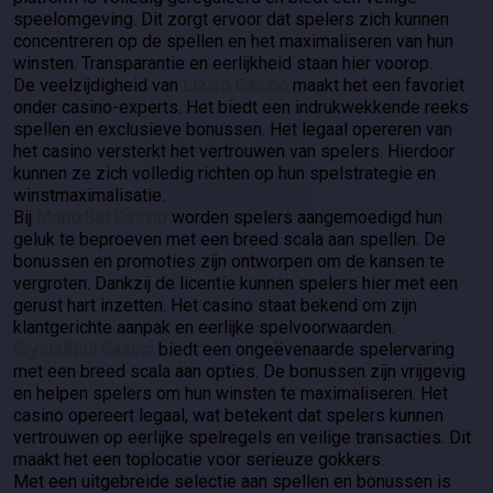
speelomgeving. Dit zorgt ervoor dat spelers zich kunnen
concentreren op de spellen en het maximaliseren van hun
winsten. Transparantie en eerlijkheid staan hier voorop.
De veelzijdigheid van
Lizaro Casino
maakt het een favoriet
onder casino-experts. Het biedt een indrukwekkende reeks
spellen en exclusieve bonussen. Het legaal opereren van
het casino versterkt het vertrouwen van spelers. Hierdoor
kunnen ze zich volledig richten op hun spelstrategie en
winstmaximalisatie.
Bij
MonixBet Casino
worden spelers aangemoedigd hun
geluk te beproeven met een breed scala aan spellen. De
bonussen en promoties zijn ontworpen om de kansen te
vergroten. Dankzij de licentie kunnen spelers hier met een
gerust hart inzetten. Het casino staat bekend om zijn
klantgerichte aanpak en eerlijke spelvoorwaarden.
CrystalRoll Casino
biedt een ongeëvenaarde spelervaring
met een breed scala aan opties. De bonussen zijn vrijgevig
en helpen spelers om hun winsten te maximaliseren. Het
casino opereert legaal, wat betekent dat spelers kunnen
vertrouwen op eerlijke spelregels en veilige transacties. Dit
maakt het een toplocatie voor serieuze gokkers.
Met een uitgebreide selectie aan spellen en bonussen is