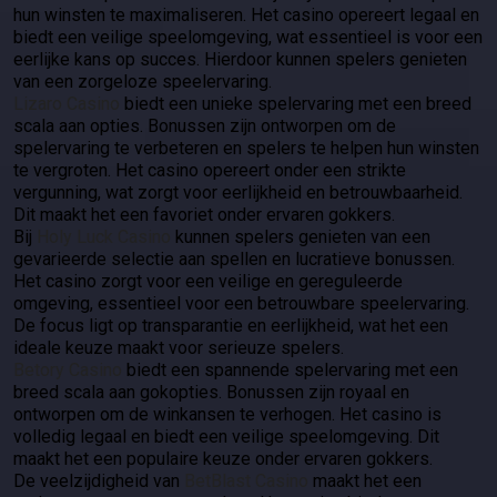
hun winsten te maximaliseren. Het casino opereert legaal en
biedt een veilige speelomgeving, wat essentieel is voor een
eerlijke kans op succes. Hierdoor kunnen spelers genieten
van een zorgeloze speelervaring.
Lizaro Casino
biedt een unieke spelervaring met een breed
scala aan opties. Bonussen zijn ontworpen om de
spelervaring te verbeteren en spelers te helpen hun winsten
te vergroten. Het casino opereert onder een strikte
vergunning, wat zorgt voor eerlijkheid en betrouwbaarheid.
Dit maakt het een favoriet onder ervaren gokkers.
Bij
Holy Luck Casino
kunnen spelers genieten van een
gevarieerde selectie aan spellen en lucratieve bonussen.
Het casino zorgt voor een veilige en gereguleerde
omgeving, essentieel voor een betrouwbare speelervaring.
De focus ligt op transparantie en eerlijkheid, wat het een
ideale keuze maakt voor serieuze spelers.
Betory Casino
biedt een spannende spelervaring met een
breed scala aan gokopties. Bonussen zijn royaal en
ontworpen om de winkansen te verhogen. Het casino is
volledig legaal en biedt een veilige speelomgeving. Dit
maakt het een populaire keuze onder ervaren gokkers.
De veelzijdigheid van
BetBlast Casino
maakt het een