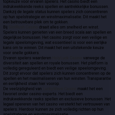
topkeuze voor ervaren spelers. Het casino biedt een
indrukwekkende reeks spellen en aantrekkelijke bonussen.
Dankzij de legale status kunnen spelers zich concentreren
op hun spelstrategie en winstmaximalisatie. Dit maakt het
een betrouwbare plek om te gokken.
Bij
SlotRush Casino
draait alles om snelheid en winst.
Spelers kunnen genieten van een breed scala aan spellen en
dagelijkse bonussen. Het casino zorgt voor een veilige en
legale speelomgeving, wat essentieel is voor een eerlijke
kans om te winnen. Dit maakt het een uitstekende keuze
voor snelle gokkers.
Ervaren spelers waarderen
HolyLuck Casino
vanwege de
diversiteit aan spellen en royale bonussen. Het platform is
volledig gereguleerd en biedt een veilige speelomgeving.
Dit zorgt ervoor dat spelers zich kunnen concentreren op de
spellen en het maximaliseren van hun winsten. Transparantie
en eerlijkheid staan hier voorop.
De veelzijdigheid van
LuckyWave Casino
maakt het een
favoriet onder casino-experts. Het biedt een
indrukwekkende reeks spellen en exclusieve bonussen. Het
legaal opereren van het casino versterkt het vertrouwen van
spelers. Hierdoor kunnen ze zich volledig richten op hun
spelstrategie en winstmaximalisatie.