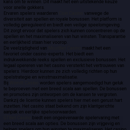
kans om te winnen. Dit maakt het een uitstekende keuze
voor snelle gokkers.
Ervaren spelers waarderen
Coin Casino
vanwege de
diversiteit aan spellen en royale bonussen. Het platform is
volledig gereguleerd en biedt een veilige speelomgeving.
Dit zorgt ervoor dat spelers zich kunnen concentreren op de
spellen en het maximaliseren van hun winsten. Transparantie
en eerlijkheid staan hier voorop.
De veelzijdigheid van
MostBet Casino
maakt het een
favoriet onder casino-experts. Het biedt een
indrukwekkende reeks spellen en exclusieve bonussen. Het
legaal opereren van het casino versterkt het vertrouwen van
spelers. Hierdoor kunnen ze zich volledig richten op hun
spelstrategie en winstmaximalisatie.
Bij
Winnitt Casino
worden spelers aangemoedigd hun geluk
te beproeven met een breed scala aan spellen. De bonussen
en promoties zijn ontworpen om de kansen te vergroten.
Dankzij de licentie kunnen spelers hier met een gerust hart
inzetten. Het casino staat bekend om zijn klantgerichte
aanpak en eerlijke spelvoorwaarden.
GTBet Casino
biedt een ongeëvenaarde spelervaring met
een breed scala aan opties. De bonussen zijn vrijgevig en
helpen spelers om hun winsten te maximaliseren. Het casino