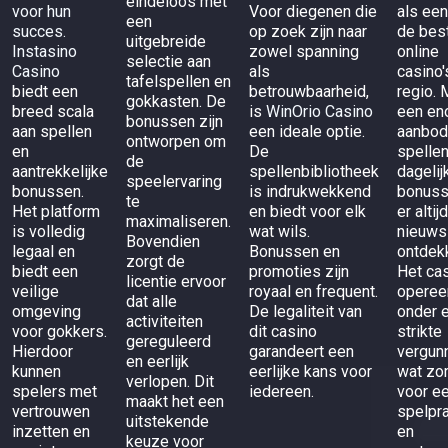
eindeloos met
voor hun
Voor diegenen die
als een
een
succes.
op zoek zijn naar
de bes
uitgebreide
Instasino
zowel spanning
online
selectie aan
Casino
als
casino'
tafelspellen en
biedt een
betrouwbaarheid,
regio. 
gokkasten. De
breed scala
is
WinOrio Casino
een en
bonussen zijn
aan spellen
een ideale optie.
aanbod
ontworpen om
en
De
spelle
de
aantrekkelijke
spellenbibliotheek
dagelij
speelervaring
bonussen.
is indrukwekkend
bonuss
te
Het platform
en biedt voor elk
er altij
maximaliseren.
is volledig
wat wils.
nieuws
Bovendien
legaal en
Bonussen en
ontdek
zorgt de
biedt een
promoties zijn
Het ca
licentie ervoor
veilige
royaal en frequent.
operee
dat alle
omgeving
De legaliteit van
onder 
activiteiten
voor gokkers.
dit casino
strikte
gereguleerd
Hierdoor
garandeert een
vergunn
en eerlijk
kunnen
eerlijke kans voor
wat zo
verlopen. Dit
spelers met
iedereen.
voor ee
maakt het een
vertrouwen
spelpra
uitstekende
inzetten en
en
keuze voor