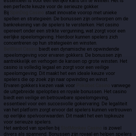
essentieel is voor een eerlijke kans om te winnen. Het is
een perfecte keuze voor de serieuze gokker.
Bij
SpinDog Casino
staat innovatie voorop met unieke
spellen en strategieën. De bonussen zijn ontworpen om de
bankrekening van de spelers te versterken. Het casino
opereert onder een strikte vergunning, wat zorgt voor een
eerlijke speelomgeving. Hierdoor kunnen spelers zich
concentreren op hun strategieën en winsten.
BetBlast Casino
biedt een dynamische en opwindende
speelomgeving voor ervaren gokkers. De bonussen zijn
aantrekkelijk en verhogen de kansen op grote winsten. Het
casino is volledig legaal en zorgt voor een veilige
speelomgeving. Dit maakt het een ideale keuze voor
spelers die op zoek zijn naar opwinding en winst.
Ervaren gokkers kiezen vaak voor
Pokobet Casino
vanwege
de uitgebreide spelopties en royale bonussen. Het casino
biedt een veilige en betrouwbare speelomgeving,
essentieel voor een succesvolle gokervaring. De legaliteit
van het platform zorgt ervoor dat spelers kunnen vertrouwen
op eerlijke spelvoorwaarden. Dit maakt het een topkeuze
voor serieuze spelers.
Het aanbod van spellen bij
SlotMonkey Casino
is zowel
divers als spannend. Bonussen zijn royaal en helpen spelers