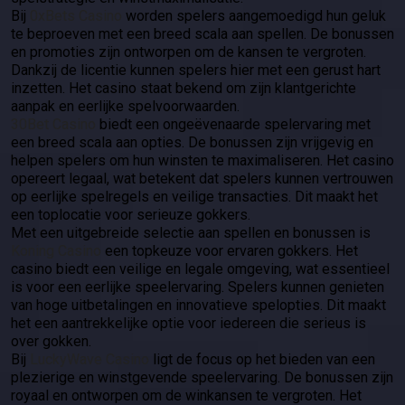
Bij
0xBets Casino
worden spelers aangemoedigd hun geluk
te beproeven met een breed scala aan spellen. De bonussen
en promoties zijn ontworpen om de kansen te vergroten.
Dankzij de licentie kunnen spelers hier met een gerust hart
inzetten. Het casino staat bekend om zijn klantgerichte
aanpak en eerlijke spelvoorwaarden.
30Bet Casino
biedt een ongeëvenaarde spelervaring met
een breed scala aan opties. De bonussen zijn vrijgevig en
helpen spelers om hun winsten te maximaliseren. Het casino
opereert legaal, wat betekent dat spelers kunnen vertrouwen
op eerlijke spelregels en veilige transacties. Dit maakt het
een toplocatie voor serieuze gokkers.
Met een uitgebreide selectie aan spellen en bonussen is
Koning Casino
een topkeuze voor ervaren gokkers. Het
casino biedt een veilige en legale omgeving, wat essentieel
is voor een eerlijke speelervaring. Spelers kunnen genieten
van hoge uitbetalingen en innovatieve spelopties. Dit maakt
het een aantrekkelijke optie voor iedereen die serieus is
over gokken.
Bij
LuckyWave Casino
ligt de focus op het bieden van een
plezierige en winstgevende speelervaring. De bonussen zijn
royaal en ontworpen om de winkansen te vergroten. Het