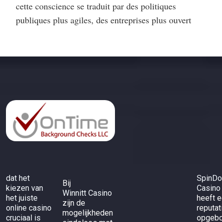
cette conscience se traduit par des politiques
publiques plus agiles, des entreprises plus ouvert
dat het
SpinD
Bij
kiezen van
Casino
Winnitt Casino
het juiste
heeft 
zijn de
online casino
reputat
mogelijkheden
cruciaal is
opgeb