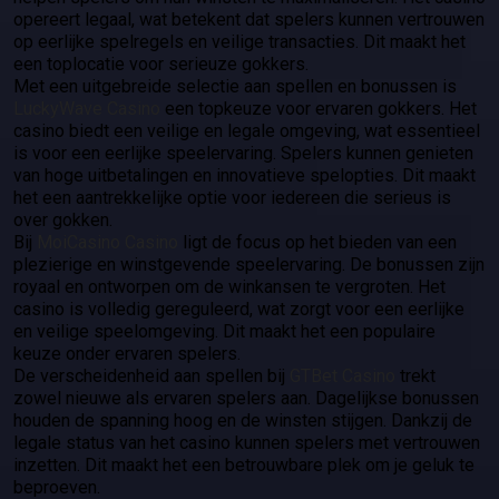
opereert legaal, wat betekent dat spelers kunnen vertrouwen
op eerlijke spelregels en veilige transacties. Dit maakt het
een toplocatie voor serieuze gokkers.
Met een uitgebreide selectie aan spellen en bonussen is
LuckyWave Casino
een topkeuze voor ervaren gokkers. Het
casino biedt een veilige en legale omgeving, wat essentieel
is voor een eerlijke speelervaring. Spelers kunnen genieten
van hoge uitbetalingen en innovatieve spelopties. Dit maakt
het een aantrekkelijke optie voor iedereen die serieus is
over gokken.
Bij
MoiCasino Casino
ligt de focus op het bieden van een
plezierige en winstgevende speelervaring. De bonussen zijn
royaal en ontworpen om de winkansen te vergroten. Het
casino is volledig gereguleerd, wat zorgt voor een eerlijke
en veilige speelomgeving. Dit maakt het een populaire
keuze onder ervaren spelers.
De verscheidenheid aan spellen bij
GTBet Casino
trekt
zowel nieuwe als ervaren spelers aan. Dagelijkse bonussen
houden de spanning hoog en de winsten stijgen. Dankzij de
legale status van het casino kunnen spelers met vertrouwen
inzetten. Dit maakt het een betrouwbare plek om je geluk te
beproeven.