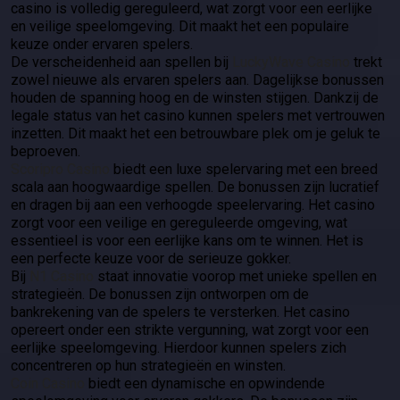
casino is volledig gereguleerd, wat zorgt voor een eerlijke
en veilige speelomgeving. Dit maakt het een populaire
keuze onder ervaren spelers.
De verscheidenheid aan spellen bij
LuckyWave Casino
trekt
zowel nieuwe als ervaren spelers aan. Dagelijkse bonussen
houden de spanning hoog en de winsten stijgen. Dankzij de
legale status van het casino kunnen spelers met vertrouwen
inzetten. Dit maakt het een betrouwbare plek om je geluk te
beproeven.
Scoripro Casino
biedt een luxe spelervaring met een breed
scala aan hoogwaardige spellen. De bonussen zijn lucratief
en dragen bij aan een verhoogde speelervaring. Het casino
zorgt voor een veilige en gereguleerde omgeving, wat
essentieel is voor een eerlijke kans om te winnen. Het is
een perfecte keuze voor de serieuze gokker.
Bij
N1 Casino
staat innovatie voorop met unieke spellen en
strategieën. De bonussen zijn ontworpen om de
bankrekening van de spelers te versterken. Het casino
opereert onder een strikte vergunning, wat zorgt voor een
eerlijke speelomgeving. Hierdoor kunnen spelers zich
concentreren op hun strategieën en winsten.
Coin Casino
biedt een dynamische en opwindende