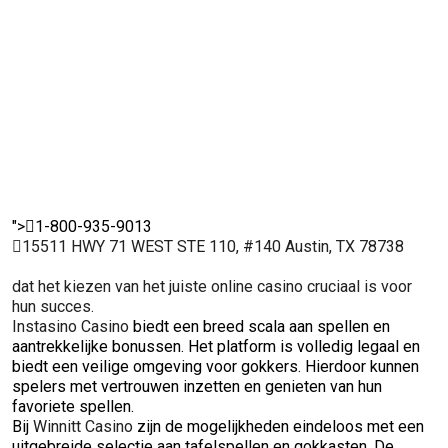
maakt het een
vertrouwen
spelpra
uitstekende
inzetten en
en
keuze voor
genieten van
vertro
ervaren
hun favoriete
onder
spelers.
spellen.
spelers
">
1-800-935-9013
15511 HWY 71 WEST STE 110, #140 Austin, TX 78738
dat het kiezen van het juiste online casino cruciaal is voor
hun succes.
Instasino Casino
biedt een breed scala aan spellen en
aantrekkelijke bonussen. Het platform is volledig legaal en
biedt een veilige omgeving voor gokkers. Hierdoor kunnen
spelers met vertrouwen inzetten en genieten van hun
favoriete spellen.
Bij
Winnitt Casino
zijn de mogelijkheden eindeloos met een
uitgebreide selectie aan tafelspellen en gokkasten. De