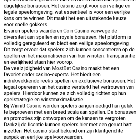
dagelijkse bonussen. Het casino zorgt voor een veilige en
legale speelomgeving, wat essentieel is voor een eerlijke
kans om te winnen. Dit maakt het een uitstekende keuze
voor snelle gokkers.
Ervaren spelers waarderen
Coin Casino
vanwege de
diversiteit aan spellen en royale bonussen. Het platform is
volledig gereguleerd en biedt een veilige speelomgeving.
Dit zorgt ervoor dat spelers zich kunnen concentreren op de
spellen en het maximaliseren van hun winsten. Transparantie
en eerlijkheid staan hier voorop.
De veelzijdigheid van
MostBet Casino
maakt het een
favoriet onder casino-experts. Het biedt een
indrukwekkende reeks spellen en exclusieve bonussen. Het
legaal opereren van het casino versterkt het vertrouwen van
spelers. Hierdoor kunnen ze zich volledig richten op hun
spelstrategie en winstmaximalisatie.
Bij
Winnitt Casino
worden spelers aangemoedigd hun geluk
te beproeven met een breed scala aan spellen. De bonussen
en promoties zijn ontworpen om de kansen te vergroten.
Dankzij de licentie kunnen spelers hier met een gerust hart
inzetten. Het casino staat bekend om zijn klantgerichte
aanpak en eerlijke spelvoorwaarden.