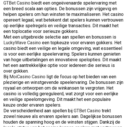
GTBet Casino
biedt een ongeëvenaarde spelervaring met
een breed scala aan opties. De bonussen zijn vrijgevig en
helpen spelers om hun winsten te maximaliseren. Het casino
opereert legaal, wat betekent dat spelers kunnen vertrouwen
op eerlijke spelregels en veilige transacties. Dit maakt het
een toplocatie voor serieuze gokkers.
Met een uitgebreide selectie aan spellen en bonussen is
LuckyWave Casino
een topkeuze voor ervaren gokkers. Het
casino biedt een veilige en legale omgeving, wat essentieel
is voor een eerlijke speelervaring. Spelers kunnen genieten
van hoge uitbetalingen en innovatieve spelopties. Dit maakt
het een aantrekkelijke optie voor iedereen die serieus is
over gokken.
Bij
MoiCasino Casino
ligt de focus op het bieden van een
plezierige en winstgevende speelervaring. De bonussen zijn
royaal en ontworpen om de winkansen te vergroten. Het
casino is volledig gereguleerd, wat zorgt voor een eerlijke
en veilige speelomgeving. Dit maakt het een populaire
keuze onder ervaren spelers.
De verscheidenheid aan spellen bij
GTBet Casino
trekt
zowel nieuwe als ervaren spelers aan. Dagelijkse bonussen
houden de spanning hoog en de winsten stijgen. Dankzij de