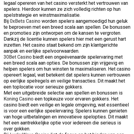
legaal opereren van het casino versterkt het vertrouwen van
spelers. Hierdoor kunnen ze zich volledig richten op hun
spelstrategie en winstmaximalisatie.
Bij
0xBets Casino
worden spelers aangemoedigd hun geluk
te beproeven met een breed scala aan spellen. De bonussen
en promoties zijn ontworpen om de kansen te vergroten.
Dankzij de licentie kunnen spelers hier met een gerust hart
inzetten. Het casino staat bekend om zijn klantgerichte
aanpak en eerlijke spelvoorwaarden.
30Bet Casino
biedt een ongeëvenaarde spelervaring met
een breed scala aan opties. De bonussen zijn vrijgevig en
helpen spelers om hun winsten te maximaliseren. Het casino
opereert legaal, wat betekent dat spelers kunnen vertrouwen
op eerlijke spelregels en veilige transacties. Dit maakt het
een toplocatie voor serieuze gokkers.
Met een uitgebreide selectie aan spellen en bonussen is
Koning Casino
een topkeuze voor ervaren gokkers. Het
casino biedt een veilige en legale omgeving, wat essentieel
is voor een eerlijke speelervaring. Spelers kunnen genieten
van hoge uitbetalingen en innovatieve spelopties. Dit maakt
het een aantrekkelijke optie voor iedereen die serieus is
over gokken.