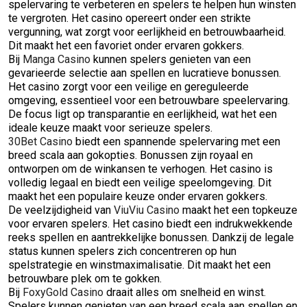
spelervaring te verbeteren en spelers te helpen hun winsten
te vergroten. Het casino opereert onder een strikte
vergunning, wat zorgt voor eerlijkheid en betrouwbaarheid.
Dit maakt het een favoriet onder ervaren gokkers.
Bij
Manga Casino
kunnen spelers genieten van een
gevarieerde selectie aan spellen en lucratieve bonussen.
Het casino zorgt voor een veilige en gereguleerde
omgeving, essentieel voor een betrouwbare speelervaring.
De focus ligt op transparantie en eerlijkheid, wat het een
ideale keuze maakt voor serieuze spelers.
30Bet Casino
biedt een spannende spelervaring met een
breed scala aan gokopties. Bonussen zijn royaal en
ontworpen om de winkansen te verhogen. Het casino is
volledig legaal en biedt een veilige speelomgeving. Dit
maakt het een populaire keuze onder ervaren gokkers.
De veelzijdigheid van
ViuViu Casino
maakt het een topkeuze
voor ervaren spelers. Het casino biedt een indrukwekkende
reeks spellen en aantrekkelijke bonussen. Dankzij de legale
status kunnen spelers zich concentreren op hun
spelstrategie en winstmaximalisatie. Dit maakt het een
betrouwbare plek om te gokken.
Bij
FoxyGold Casino
draait alles om snelheid en winst.
Spelers kunnen genieten van een breed scala aan spellen en