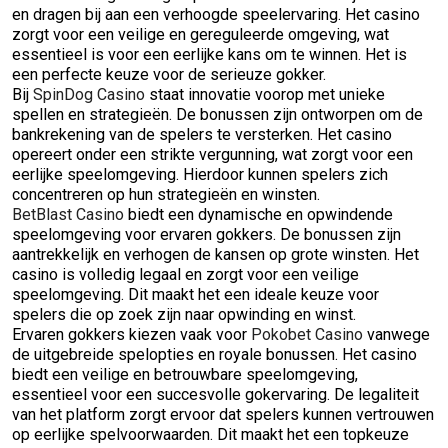
en dragen bij aan een verhoogde speelervaring. Het casino
zorgt voor een veilige en gereguleerde omgeving, wat
essentieel is voor een eerlijke kans om te winnen. Het is
een perfecte keuze voor de serieuze gokker.
Bij
SpinDog Casino
staat innovatie voorop met unieke
spellen en strategieën. De bonussen zijn ontworpen om de
bankrekening van de spelers te versterken. Het casino
opereert onder een strikte vergunning, wat zorgt voor een
eerlijke speelomgeving. Hierdoor kunnen spelers zich
concentreren op hun strategieën en winsten.
BetBlast Casino
biedt een dynamische en opwindende
speelomgeving voor ervaren gokkers. De bonussen zijn
aantrekkelijk en verhogen de kansen op grote winsten. Het
casino is volledig legaal en zorgt voor een veilige
speelomgeving. Dit maakt het een ideale keuze voor
spelers die op zoek zijn naar opwinding en winst.
Ervaren gokkers kiezen vaak voor
Pokobet Casino
vanwege
de uitgebreide spelopties en royale bonussen. Het casino
biedt een veilige en betrouwbare speelomgeving,
essentieel voor een succesvolle gokervaring. De legaliteit
van het platform zorgt ervoor dat spelers kunnen vertrouwen
op eerlijke spelvoorwaarden. Dit maakt het een topkeuze