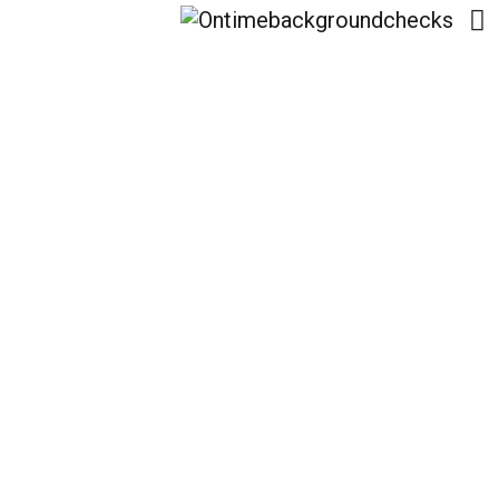
La Formazione
Spirituale Attraverso
L’Iconografia Orientale
E Il Patrimonio
Culturale