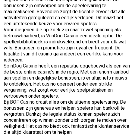
bonussen zijn ontworpen om de speelervaring te
maximaliseren. Bovendien zorgt de licentie ervoor dat alle
activiteiten gereguleerd en eerlijk verlopen. Dit maakt het
een uitstekende keuze voor ervaren spelers.
Voor diegenen die op zoek zijn naar zowel spanning als
betrouwbaarheid, is
WinOrio Casino
een ideale optie. De
spellenbibliotheek is indrukwekkend en biedt voor elk wat
wils. Bonussen en promoties zijn royaal en frequent. De
legaliteit van dit casino garandeert een eerlijke kans voor
iedereen.
SpinDog Casino
heeft een reputatie opgebouwd als een van
de beste online casino's in de regio. Met een enorm aanbod
aan spellen en dagelijkse bonussen, is er altijd iets nieuws
te ontdekken. Het casino opereert onder een strikte
vergunning, wat zorgt voor eerlijke spelpraktijken en
vertrouwen onder spelers.
Bij
BOF Casino
draait alles om de ultieme spelervaring. De
bonussen zijn genereus en helpen spelers hun bankroll te
vergroten. Dankzij de legale status kunnen spelers zich
concentreren op winnen zonder zich zorgen te maken over
veiligheid. Het casino biedt ook fantastische klantenservice
die altijd klaarstaat om te helpen.