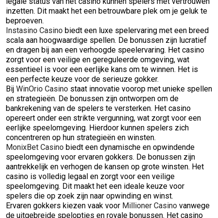
legale status van het casino kunnen spelers met vertrouwen
inzetten. Dit maakt het een betrouwbare plek om je geluk te
beproeven.
Instasino Casino
biedt een luxe spelervaring met een breed
scala aan hoogwaardige spellen. De bonussen zijn lucratief
en dragen bij aan een verhoogde speelervaring. Het casino
zorgt voor een veilige en gereguleerde omgeving, wat
essentieel is voor een eerlijke kans om te winnen. Het is
een perfecte keuze voor de serieuze gokker.
Bij
WinOrio Casino
staat innovatie voorop met unieke spellen
en strategieën. De bonussen zijn ontworpen om de
bankrekening van de spelers te versterken. Het casino
opereert onder een strikte vergunning, wat zorgt voor een
eerlijke speelomgeving. Hierdoor kunnen spelers zich
concentreren op hun strategieën en winsten.
MonixBet Casino
biedt een dynamische en opwindende
speelomgeving voor ervaren gokkers. De bonussen zijn
aantrekkelijk en verhogen de kansen op grote winsten. Het
casino is volledig legaal en zorgt voor een veilige
speelomgeving. Dit maakt het een ideale keuze voor
spelers die op zoek zijn naar opwinding en winst.
Ervaren gokkers kiezen vaak voor
Millioner Casino
vanwege
de uitgebreide spelopties en royale bonussen. Het casino