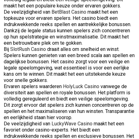
maakt het een populaire keuze onder ervaren gokkers.
De veelzijdigheid van
BetBlast Casino
maakt het een
topkeuze voor ervaren spelers. Het casino biedt een
indrukwekkende reeks spellen en aantrekkelijke bonussen.
Dankzij de legale status kunnen spelers zich concentreren
op hun spelstrategie en winstmaximalisatie. Dit maakt het
een betrouwbare plek om te gokken.
Bij
SlotRush Casino
draait alles om snelheid en winst.
Spelers kunnen genieten van een breed scala aan spellen en
dagelijkse bonussen. Het casino zorgt voor een veilige en
legale speelomgeving, wat essentieel is voor een eerlijke
kans om te winnen. Dit maakt het een uitstekende keuze
voor snelle gokkers.
Ervaren spelers waarderen
HolyLuck Casino
vanwege de
diversiteit aan spellen en royale bonussen. Het platform is
volledig gereguleerd en biedt een veilige speelomgeving.
Dit zorgt ervoor dat spelers zich kunnen concentreren op de
spellen en het maximaliseren van hun winsten. Transparantie
en eerlijkheid staan hier voorop.
De veelzijdigheid van
LuckyWave Casino
maakt het een
favoriet onder casino-experts. Het biedt een
indrukwekkende reeks spellen en exclusieve bonussen. Het