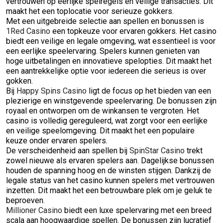
vertrouwen op eerlijke spelregels en veilige transacties. Dit
maakt het een toplocatie voor serieuze gokkers.
Met een uitgebreide selectie aan spellen en bonussen is
1Red Casino
een topkeuze voor ervaren gokkers. Het casino
biedt een veilige en legale omgeving, wat essentieel is voor
een eerlijke speelervaring. Spelers kunnen genieten van
hoge uitbetalingen en innovatieve spelopties. Dit maakt het
een aantrekkelijke optie voor iedereen die serieus is over
gokken.
Bij
Happy Spins Casino
ligt de focus op het bieden van een
plezierige en winstgevende speelervaring. De bonussen zijn
royaal en ontworpen om de winkansen te vergroten. Het
casino is volledig gereguleerd, wat zorgt voor een eerlijke
en veilige speelomgeving. Dit maakt het een populaire
keuze onder ervaren spelers.
De verscheidenheid aan spellen bij
SpinStar Casino
trekt
zowel nieuwe als ervaren spelers aan. Dagelijkse bonussen
houden de spanning hoog en de winsten stijgen. Dankzij de
legale status van het casino kunnen spelers met vertrouwen
inzetten. Dit maakt het een betrouwbare plek om je geluk te
beproeven.
Millioner Casino
biedt een luxe spelervaring met een breed
scala aan hoogwaardige spellen. De bonussen zijn lucratief