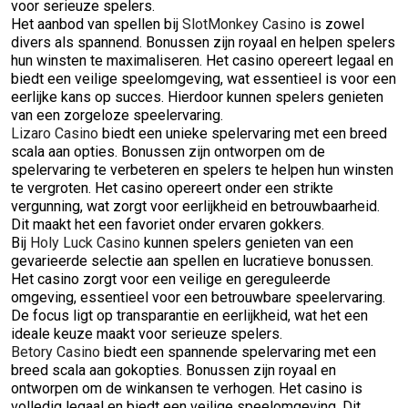
voor serieuze spelers.
Het aanbod van spellen bij
SlotMonkey Casino
is zowel
divers als spannend. Bonussen zijn royaal en helpen spelers
hun winsten te maximaliseren. Het casino opereert legaal en
biedt een veilige speelomgeving, wat essentieel is voor een
eerlijke kans op succes. Hierdoor kunnen spelers genieten
van een zorgeloze speelervaring.
Lizaro Casino
biedt een unieke spelervaring met een breed
scala aan opties. Bonussen zijn ontworpen om de
spelervaring te verbeteren en spelers te helpen hun winsten
te vergroten. Het casino opereert onder een strikte
vergunning, wat zorgt voor eerlijkheid en betrouwbaarheid.
Dit maakt het een favoriet onder ervaren gokkers.
Bij
Holy Luck Casino
kunnen spelers genieten van een
gevarieerde selectie aan spellen en lucratieve bonussen.
Het casino zorgt voor een veilige en gereguleerde
omgeving, essentieel voor een betrouwbare speelervaring.
De focus ligt op transparantie en eerlijkheid, wat het een
ideale keuze maakt voor serieuze spelers.
Betory Casino
biedt een spannende spelervaring met een
breed scala aan gokopties. Bonussen zijn royaal en
ontworpen om de winkansen te verhogen. Het casino is
volledig legaal en biedt een veilige speelomgeving. Dit