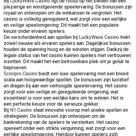
Bij
LuckyWave Casino
ligt de focus op het bieden van een
plezierige en winstgevende speelervaring. De bonussen zijn
royaal en ontworpen om de winkansen te vergroten. Het
casino is volledig gereguleerd, wat zorgt voor een eerlijke
en veilige speelomgeving. Dit maakt het een populaire
keuze onder ervaren spelers.
De verscheidenheid aan spellen bij
LuckyWave Casino
trekt
zowel nieuwe als ervaren spelers aan. Dagelijkse bonussen
houden de spanning hoog en de winsten stijgen. Dankzij de
legale status van het casino kunnen spelers met vertrouwen
inzetten. Dit maakt het een betrouwbare plek om je geluk te
beproeven.
Scoripro Casino
biedt een luxe spelervaring met een breed
scala aan hoogwaardige spellen. De bonussen zijn lucratief
en dragen bij aan een verhoogde speelervaring. Het casino
zorgt voor een veilige en gereguleerde omgeving, wat
essentieel is voor een eerlijke kans om te winnen. Het is
een perfecte keuze voor de serieuze gokker.
Bij
N1 Casino
staat innovatie voorop met unieke spellen en
strategieën. De bonussen zijn ontworpen om de
bankrekening van de spelers te versterken. Het casino
opereert onder een strikte vergunning, wat zorgt voor een
eerlijke speelomgeving. Hierdoor kunnen spelers zich