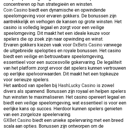
concentreren op hun strategieën en winsten.
Coin Casino
biedt een dynamische en opwindende
speelomgeving voor ervaren gokkers. De bonussen zijn
aantrekkelijk en verhogen de kansen op grote winsten. Het
casino is volledig legaal en zorgt voor een veilige
speelomgeving. Dit maakt het een ideale keuze voor
spelers die op zoek zijn naar opwinding en winst.
Ervaren gokkers kiezen vaak voor
0xBets Casino
vanwege
de uitgebreide spelopties en royale bonussen. Het casino
biedt een veilige en betrouwbare speelomgeving,
essentieel voor een succesvolle gokervaring. De legaliteit
van het platform zorgt ervoor dat spelers kunnen vertrouwen
op eerlijke spelvoorwaarden. Dit maakt het een topkeuze
voor serieuze spelers.
Het aanbod van spellen bij
HashLucky Casino
is zowel
divers als spannend. Bonussen zijn royaal en helpen spelers
hun winsten te maximaliseren. Het casino opereert legaal en
biedt een veilige speelomgeving, wat essentieel is voor een
eerlijke kans op succes. Hierdoor kunnen spelers genieten
van een zorgeloze speelervaring.
GXBet Casino
biedt een unieke spelervaring met een breed
scala aan opties. Bonussen zijn ontworpen om de