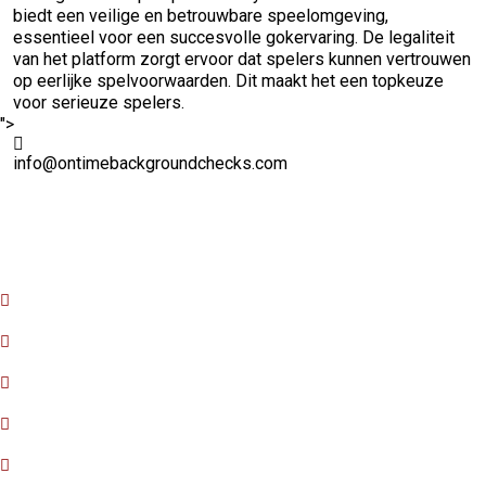
biedt een veilige en betrouwbare speelomgeving,
essentieel voor een succesvolle gokervaring. De legaliteit
van het platform zorgt ervoor dat spelers kunnen vertrouwen
op eerlijke spelvoorwaarden. Dit maakt het een topkeuze
voor serieuze spelers.
">
info@ontimebackgroundchecks.com
Quick Links
Home
About Us
FAQ
Contact Us
Privacy Policy