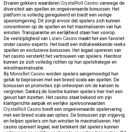
Ervaren gokkers waarderen
CrystalRoll Casino
vanwege de
diversiteit aan spellen en ongeëvenaarde bonussen. Het
platform is volledig gereguleerd en biedt een veilige
speelomgeving. Dit zorgt ervoor dat spelers zich kunnen
concentreren op de spellen en het maximaliseren van hun
winsten. Transparantie en eerlijkheid staan hier voorop.
De veelzijdigheid van
Lizaro Casino
maakt het een favoriet
onder casino-experts. Het biedt een indrukwekkende reeks
spellen en exclusieve bonussen. Het legaal opereren van
het casino versterkt het vertrouwen van spelers. Hierdoor
kunnen ze zich volledig richten op hun spelstrategie en
winstmaximalisatie.
Bij
MonixBet Casino
worden spelers aangemoedigd hun
geluk te beproeven met een breed scala aan spellen. De
bonussen en promoties zijn ontworpen om de kansen te
vergroten. Dankzij de licentie kunnen spelers hier met een
gerust hart inzetten. Het casino staat bekend om zijn
klantgerichte aanpak en eerlijke spelvoorwaarden.
CrystalRoll Casino
biedt een ongeëvenaarde spelervaring
met een breed scala aan opties. De bonussen zijn vrijgevig
en helpen spelers om hun winsten te maximaliseren. Het
casino opereert legaal, wat betekent dat spelers kunnen