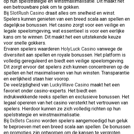
op hun spelstrategie en winstmaximalisatie. Dit maakt het
een betrouwbare plek om te gokken.
Bij
SlotRush Casino
draait alles om snelheid en winst.
Spelers kunnen genieten van een breed scala aan spellen en
dagelijkse bonussen. Het casino zorgt voor een veilige en
legale speelomgeving, wat essentieel is voor een eerlijke
kans om te winnen. Dit maakt het een uitstekende keuze
voor snelle gokkers.
Ervaren spelers waarderen
HolyLuck Casino
vanwege de
diversiteit aan spellen en royale bonussen. Het platform is
volledig gereguleerd en biedt een veilige speelomgeving.
Dit zorgt ervoor dat spelers zich kunnen concentreren op de
spellen en het maximaliseren van hun winsten. Transparantie
en eerlijkheid staan hier voorop.
De veelzijdigheid van
LuckyWave Casino
maakt het een
favoriet onder casino-experts. Het biedt een
indrukwekkende reeks spellen en exclusieve bonussen. Het
legaal opereren van het casino versterkt het vertrouwen van
spelers. Hierdoor kunnen ze zich volledig richten op hun
spelstrategie en winstmaximalisatie.
Bij
0xBets Casino
worden spelers aangemoedigd hun geluk
te beproeven met een breed scala aan spellen. De bonussen
en promoties zijn ontworpen om de kansen te vergroten.