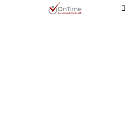
L’Innovation
Technologique Dans
L’Industrie Du Gaming
: Une Analyse
Approfondie