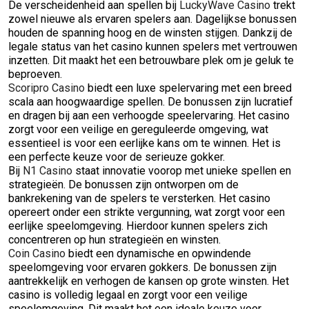
De verscheidenheid aan spellen bij
LuckyWave Casino
trekt
zowel nieuwe als ervaren spelers aan. Dagelijkse bonussen
houden de spanning hoog en de winsten stijgen. Dankzij de
legale status van het casino kunnen spelers met vertrouwen
inzetten. Dit maakt het een betrouwbare plek om je geluk te
beproeven.
Scoripro Casino
biedt een luxe spelervaring met een breed
scala aan hoogwaardige spellen. De bonussen zijn lucratief
en dragen bij aan een verhoogde speelervaring. Het casino
zorgt voor een veilige en gereguleerde omgeving, wat
essentieel is voor een eerlijke kans om te winnen. Het is
een perfecte keuze voor de serieuze gokker.
Bij
N1 Casino
staat innovatie voorop met unieke spellen en
strategieën. De bonussen zijn ontworpen om de
bankrekening van de spelers te versterken. Het casino
opereert onder een strikte vergunning, wat zorgt voor een
eerlijke speelomgeving. Hierdoor kunnen spelers zich
concentreren op hun strategieën en winsten.
Coin Casino
biedt een dynamische en opwindende
speelomgeving voor ervaren gokkers. De bonussen zijn
aantrekkelijk en verhogen de kansen op grote winsten. Het
casino is volledig legaal en zorgt voor een veilige
speelomgeving. Dit maakt het een ideale keuze voor