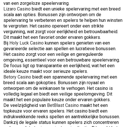
van een zorgeloze speelervaring.
Lizaro Casino
biedt een unieke spelervaring met een breed
scala aan opties. Bonussen zijn ontworpen om de
spelervaring te verbeteren en spelers te helpen hun winsten
te vergroten. Het casino opereert onder een strikte
vergunning, wat zorgt voor eerlijkheid en betrouwbaarheid.
Dit maakt het een favoriet onder ervaren gokkers.
Bij
Holy Luck Casino
kunnen spelers genieten van een
gevarieerde selectie aan spellen en lucratieve bonussen.
Het casino zorgt voor een veilige en gereguleerde
omgeving, essentieel voor een betrouwbare speelervaring.
De focus ligt op transparantie en eerlijkheid, wat het een
ideale keuze maakt voor serieuze spelers.
Betory Casino
biedt een spannende spelervaring met een
breed scala aan gokopties. Bonussen zijn royaal en
ontworpen om de winkansen te verhogen. Het casino is
volledig legaal en biedt een veilige speelomgeving. Dit
maakt het een populaire keuze onder ervaren gokkers.
De veelzijdigheid van
BetBlast Casino
maakt het een
topkeuze voor ervaren spelers. Het casino biedt een
indrukwekkende reeks spellen en aantrekkelijke bonussen.
Dankzij de legale status kunnen spelers zich concentreren