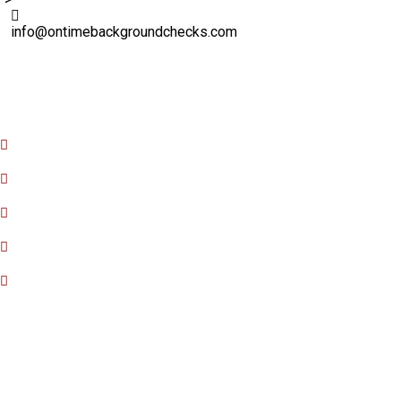
info@ontimebackgroundchecks.com
Quick Links
Home
About Us
FAQ
Contact Us
Privacy Policy
Our Services