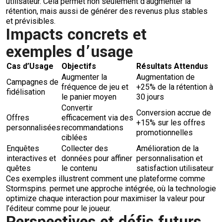
utilisateur. Cela permet non seulement d’augmenter la
rétention, mais aussi de générer des revenus plus stables
et prévisibles.
Impacts concrets et
exemples d’usage
Cas d’Usage
Objectifs
Résultats Attendus
Augmenter la
Augmentation de
Campagnes de
fréquence de jeu et
+25% de la rétention à
fidélisation
le panier moyen
30 jours
Convertir
Conversion accrue de
Offres
efficacement via des
+15% sur les offres
personnalisées
recommandations
promotionnelles
ciblées
Enquêtes
Collecter des
Amélioration de la
interactives et
données pour affiner
personnalisation et
quêtes
le contenu
satisfaction utilisateur
Ces exemples illustrent comment une plateforme comme
Stormspins. permet une approche intégrée, où la technologie
optimize chaque interaction pour maximiser la valeur pour
l’éditeur comme pour le joueur.