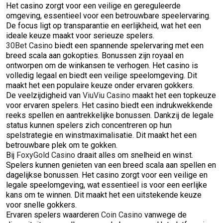
Het casino zorgt voor een veilige en gereguleerde
omgeving, essentieel voor een betrouwbare speelervaring.
De focus ligt op transparantie en eerlijkheid, wat het een
ideale keuze maakt voor serieuze spelers.
30Bet Casino
biedt een spannende spelervaring met een
breed scala aan gokopties. Bonussen zijn royaal en
ontworpen om de winkansen te verhogen. Het casino is
volledig legaal en biedt een veilige speelomgeving. Dit
maakt het een populaire keuze onder ervaren gokkers.
De veelzijdigheid van
ViuViu Casino
maakt het een topkeuze
voor ervaren spelers. Het casino biedt een indrukwekkende
reeks spellen en aantrekkelijke bonussen. Dankzij de legale
status kunnen spelers zich concentreren op hun
spelstrategie en winstmaximalisatie. Dit maakt het een
betrouwbare plek om te gokken.
Bij
FoxyGold Casino
draait alles om snelheid en winst.
Spelers kunnen genieten van een breed scala aan spellen en
dagelijkse bonussen. Het casino zorgt voor een veilige en
legale speelomgeving, wat essentieel is voor een eerlijke
kans om te winnen. Dit maakt het een uitstekende keuze
voor snelle gokkers.
Ervaren spelers waarderen
Coin Casino
vanwege de