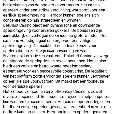
bankrekening van de spelers te versterken. Het casino
opereert onder een strikte vergunning, wat zorgt voor een
eerlijke speelomgeving. Hierdoor kunnen spelers zich
concentreren op hun strategieën en winsten.
BetBlast Casino
biedt een dynamische en opwindende
speelomgeving voor ervaren gokkers. De bonussen zijn
aantrekkelijk en verhogen de kansen op grote winsten. Het
casino is volledig legaal en zorgt voor een veilige
speelomgeving. Dit maakt het een ideale keuze voor
spelers die op zoek zijn naar opwinding en winst.
Ervaren gokkers kiezen vaak voor
Pokobet Casino
vanwege
de uitgebreide spelopties en royale bonussen. Het casino
biedt een veilige en betrouwbare speelomgeving,
essentieel voor een succesvolle gokervaring. De legaliteit
van het platform zorgt ervoor dat spelers kunnen vertrouwen
op eerlijke spelvoorwaarden. Dit maakt het een topkeuze
voor serieuze spelers.
Het aanbod van spellen bij
SlotMonkey Casino
is zowel
divers als spannend. Bonussen zijn royaal en helpen spelers
hun winsten te maximaliseren. Het casino opereert legaal en
biedt een veilige speelomgeving, wat essentieel is voor een
eerlijke kans op succes. Hierdoor kunnen spelers genieten