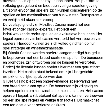
diversiteit aan spellen en royale bonussen. Het platform is
volledig gereguleerd en biedt een veilige speelomgeving.
Dit zorgt ervoor dat spelers zich kunnen concentreren op de
spellen en het maximaliseren van hun winsten. Transparantie
en eerlijkheid staan hier voorop.
De veelzijdigheid van
MostBet Casino
maakt het een
favoriet onder casino-experts. Het biedt een
indrukwekkende reeks spellen en exclusieve bonussen. Het
legaal opereren van het casino versterkt het vertrouwen van
spelers. Hierdoor kunnen ze zich volledig richten op hun
spelstrategie en winstmaximalisatie.
Bij
Winnitt Casino
worden spelers aangemoedigd hun geluk
te beproeven met een breed scala aan spellen. De bonussen
en promoties zijn ontworpen om de kansen te vergroten.
Dankzij de licentie kunnen spelers hier met een gerust hart
inzetten. Het casino staat bekend om zijn klantgerichte
aanpak en eerlijke spelvoorwaarden.
GTBet Casino
biedt een ongeëvenaarde spelervaring met
een breed scala aan opties. De bonussen zijn vrijgevig en
helpen spelers om hun winsten te maximaliseren. Het casino
opereert legaal, wat betekent dat spelers kunnen vertrouwen
op eerlijke spelregels en veilige transacties. Dit maakt het
een toplocatie voor serieuze gokkers.