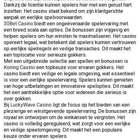
Dankzij de licentie kunnen spelers hier met een gerust hart
inzetten. Het casino staat bekend om zijn klantgerichte
aanpak en eerlijke spelvoorwaarden.
30Bet Casino
biedt een ongeëvenaarde spelervaring met
een breed scala aan opties. De bonussen zijn vrijgevig en
helpen spelers om hun winsten te maximaliseren. Het casino
opereert legaal, wat betekent dat spelers kunnen vertrouwen
op eerlijke spelregels en veilige transacties. Dit maakt het
een toplocatie voor serieuze gokkers.
Met een uitgebreide selectie aan spellen en bonussen is
Koning Casino
een topkeuze voor ervaren gokkers. Het
casino biedt een veilige en legale omgeving, wat essentieel
is voor een eerlijke speelervaring. Spelers kunnen genieten
van hoge uitbetalingen en innovatieve spelopties. Dit maakt
het een aantrekkelijke optie voor iedereen die serieus is
over gokken.
Bij
LuckyWave Casino
ligt de focus op het bieden van een
plezierige en winstgevende speelervaring. De bonussen zijn
royaal en ontworpen om de winkansen te vergroten. Het
casino is volledig gereguleerd, wat zorgt voor een eerlijke
en veilige speelomgeving. Dit maakt het een populaire
keuze onder ervaren spelers.