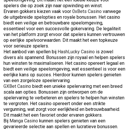
spelers die op zoek zijn naar opwinding en winst.
Ervaren gokkers kiezen vaak voor
0xBets Casino
vanwege
de uitgebreide spelopties en royale bonussen. Het casino
biedt een veilige en betrouwbare speelomgeving,
essentieel voor een succesvolle gokervaring. De legaliteit
van het platform zorgt ervoor dat spelers kunnen vertrouwen
op eerlijke spelvoorwaarden. Dit maakt het een topkeuze
voor serieuze spelers.
Het aanbod van spellen bij
HashLucky Casino
is zowel
divers als spannend. Bonussen zijn royaal en helpen spelers
hun winsten te maximaliseren. Het casino opereert legaal en
biedt een veilige speelomgeving, wat essentieel is voor een
eerlijke kans op succes. Hierdoor kunnen spelers genieten
van een zorgeloze speelervaring.
GXBet Casino
biedt een unieke spelervaring met een breed
scala aan opties. Bonussen zijn ontworpen om de
spelervaring te verbeteren en spelers te helpen hun winsten
te vergroten. Het casino opereert onder een strikte
vergunning, wat zorgt voor eerlijkheid en betrouwbaarheid.
Dit maakt het een favoriet onder ervaren gokkers.
Bij
Manga Casino
kunnen spelers genieten van een
gevarieerde selectie aan spellen en lucratieve bonussen.