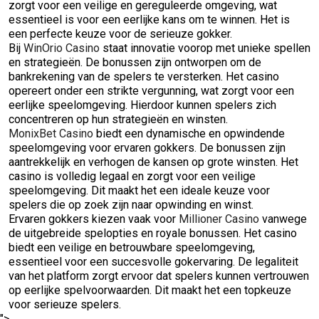
zorgt voor een veilige en gereguleerde omgeving, wat
essentieel is voor een eerlijke kans om te winnen. Het is
een perfecte keuze voor de serieuze gokker.
Bij
WinOrio Casino
staat innovatie voorop met unieke spellen
en strategieën. De bonussen zijn ontworpen om de
bankrekening van de spelers te versterken. Het casino
opereert onder een strikte vergunning, wat zorgt voor een
eerlijke speelomgeving. Hierdoor kunnen spelers zich
concentreren op hun strategieën en winsten.
MonixBet Casino
biedt een dynamische en opwindende
speelomgeving voor ervaren gokkers. De bonussen zijn
aantrekkelijk en verhogen de kansen op grote winsten. Het
casino is volledig legaal en zorgt voor een veilige
speelomgeving. Dit maakt het een ideale keuze voor
spelers die op zoek zijn naar opwinding en winst.
Ervaren gokkers kiezen vaak voor
Millioner Casino
vanwege
de uitgebreide spelopties en royale bonussen. Het casino
biedt een veilige en betrouwbare speelomgeving,
essentieel voor een succesvolle gokervaring. De legaliteit
van het platform zorgt ervoor dat spelers kunnen vertrouwen
op eerlijke spelvoorwaarden. Dit maakt het een topkeuze
voor serieuze spelers.
">