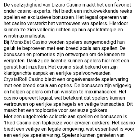
De veelzijdigheid van
Lizaro Casino
maakt het een favoriet
onder casino-experts. Het biedt een indrukwekkende reeks
spellen en exclusieve bonussen. Het legaal opereren van
het casino versterkt het vertrouwen van spelers. Hierdoor
kunnen ze zich volledig richten op hun spelstrategie en
winstmaximalisatie.
Bij
MonixBet Casino
worden spelers aangemoedigd hun
geluk te beproeven met een breed scala aan spellen. De
bonussen en promoties zijn ontworpen om de kansen te
vergroten. Dankzij de licentie kunnen spelers hier met een
gerust hart inzetten. Het casino staat bekend om zijn
klantgerichte aanpak en eerlijke spelvoorwaarden.
CrystalRoll Casino
biedt een ongeëvenaarde spelervaring
met een breed scala aan opties. De bonussen zijn vrijgevig
en helpen spelers om hun winsten te maximaliseren. Het
casino opereert legaal, wat betekent dat spelers kunnen
vertrouwen op eerlijke spelregels en veilige transacties. Dit
maakt het een toplocatie voor serieuze gokkers.
Met een uitgebreide selectie aan spellen en bonussen is
1Red Casino
een topkeuze voor ervaren gokkers. Het casino
biedt een veilige en legale omgeving, wat essentieel is voor
een eerlijke speelervaring. Spelers kunnen genieten van