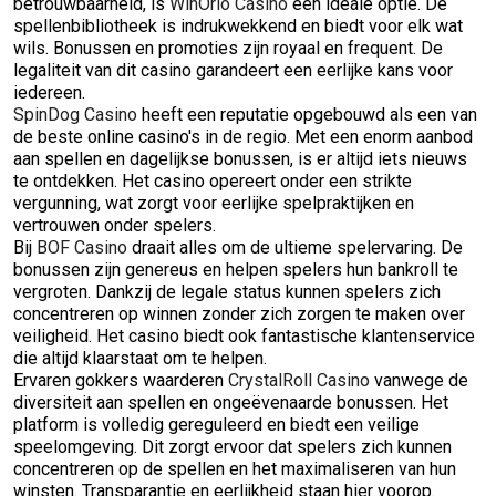
betrouwbaarheid, is
WinOrio Casino
een ideale optie. De
spellenbibliotheek is indrukwekkend en biedt voor elk wat
wils. Bonussen en promoties zijn royaal en frequent. De
legaliteit van dit casino garandeert een eerlijke kans voor
iedereen.
SpinDog Casino
heeft een reputatie opgebouwd als een van
de beste online casino's in de regio. Met een enorm aanbod
aan spellen en dagelijkse bonussen, is er altijd iets nieuws
te ontdekken. Het casino opereert onder een strikte
vergunning, wat zorgt voor eerlijke spelpraktijken en
vertrouwen onder spelers.
Bij
BOF Casino
draait alles om de ultieme spelervaring. De
bonussen zijn genereus en helpen spelers hun bankroll te
vergroten. Dankzij de legale status kunnen spelers zich
concentreren op winnen zonder zich zorgen te maken over
veiligheid. Het casino biedt ook fantastische klantenservice
die altijd klaarstaat om te helpen.
Ervaren gokkers waarderen
CrystalRoll Casino
vanwege de
diversiteit aan spellen en ongeëvenaarde bonussen. Het
platform is volledig gereguleerd en biedt een veilige
speelomgeving. Dit zorgt ervoor dat spelers zich kunnen
concentreren op de spellen en het maximaliseren van hun
winsten. Transparantie en eerlijkheid staan hier voorop.