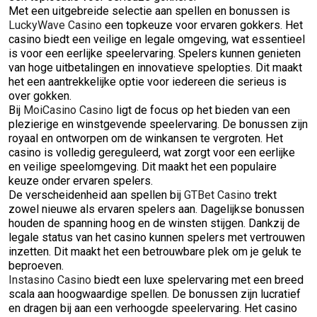
Met een uitgebreide selectie aan spellen en bonussen is
LuckyWave Casino
een topkeuze voor ervaren gokkers. Het
casino biedt een veilige en legale omgeving, wat essentieel
is voor een eerlijke speelervaring. Spelers kunnen genieten
van hoge uitbetalingen en innovatieve spelopties. Dit maakt
het een aantrekkelijke optie voor iedereen die serieus is
over gokken.
Bij
MoiCasino Casino
ligt de focus op het bieden van een
plezierige en winstgevende speelervaring. De bonussen zijn
royaal en ontworpen om de winkansen te vergroten. Het
casino is volledig gereguleerd, wat zorgt voor een eerlijke
en veilige speelomgeving. Dit maakt het een populaire
keuze onder ervaren spelers.
De verscheidenheid aan spellen bij
GTBet Casino
trekt
zowel nieuwe als ervaren spelers aan. Dagelijkse bonussen
houden de spanning hoog en de winsten stijgen. Dankzij de
legale status van het casino kunnen spelers met vertrouwen
inzetten. Dit maakt het een betrouwbare plek om je geluk te
beproeven.
Instasino Casino
biedt een luxe spelervaring met een breed
scala aan hoogwaardige spellen. De bonussen zijn lucratief
en dragen bij aan een verhoogde speelervaring. Het casino