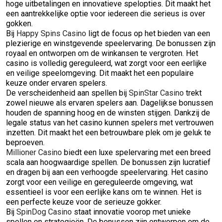
hoge uitbetalingen en innovatieve spelopties. Dit maakt het
een aantrekkelijke optie voor iedereen die serieus is over
gokken.
Bij
Happy Spins Casino
ligt de focus op het bieden van een
plezierige en winstgevende speelervaring. De bonussen zijn
royaal en ontworpen om de winkansen te vergroten. Het
casino is volledig gereguleerd, wat zorgt voor een eerlijke
en veilige speelomgeving. Dit maakt het een populaire
keuze onder ervaren spelers.
De verscheidenheid aan spellen bij
SpinStar Casino
trekt
zowel nieuwe als ervaren spelers aan. Dagelijkse bonussen
houden de spanning hoog en de winsten stijgen. Dankzij de
legale status van het casino kunnen spelers met vertrouwen
inzetten. Dit maakt het een betrouwbare plek om je geluk te
beproeven.
Millioner Casino
biedt een luxe spelervaring met een breed
scala aan hoogwaardige spellen. De bonussen zijn lucratief
en dragen bij aan een verhoogde speelervaring. Het casino
zorgt voor een veilige en gereguleerde omgeving, wat
essentieel is voor een eerlijke kans om te winnen. Het is
een perfecte keuze voor de serieuze gokker.
Bij
SpinDog Casino
staat innovatie voorop met unieke
spellen en strategieën. De bonussen zijn ontworpen om de