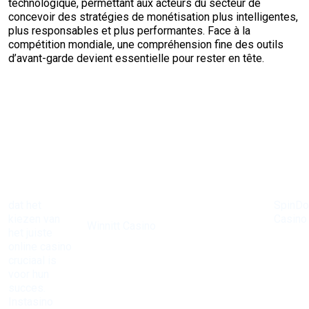
technologique, permettant aux acteurs du secteur de
concevoir des stratégies de monétisation plus intelligentes,
plus responsables et plus performantes. Face à la
compétition mondiale, une compréhension fine des outils
d’avant-garde devient essentielle pour rester en tête.
dat het
SpinD
Bij
kiezen van
Casino
Winnitt Casino
het juiste
heeft 
zijn de
online casino
reputat
mogelijkheden
cruciaal is
opgeb
eindeloos met
voor hun
Voor diegenen die
als een
een
succes.
op zoek zijn naar
de bes
uitgebreide
Instasino
zowel spanning
online
selectie aan