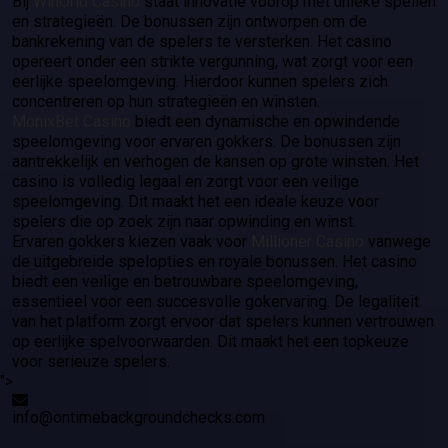
Bij
WinOrio Casino
staat innovatie voorop met unieke spellen
en strategieën. De bonussen zijn ontworpen om de
bankrekening van de spelers te versterken. Het casino
opereert onder een strikte vergunning, wat zorgt voor een
eerlijke speelomgeving. Hierdoor kunnen spelers zich
concentreren op hun strategieën en winsten.
MonixBet Casino
biedt een dynamische en opwindende
speelomgeving voor ervaren gokkers. De bonussen zijn
aantrekkelijk en verhogen de kansen op grote winsten. Het
casino is volledig legaal en zorgt voor een veilige
speelomgeving. Dit maakt het een ideale keuze voor
spelers die op zoek zijn naar opwinding en winst.
Ervaren gokkers kiezen vaak voor
Millioner Casino
vanwege
de uitgebreide spelopties en royale bonussen. Het casino
biedt een veilige en betrouwbare speelomgeving,
essentieel voor een succesvolle gokervaring. De legaliteit
van het platform zorgt ervoor dat spelers kunnen vertrouwen
op eerlijke spelvoorwaarden. Dit maakt het een topkeuze
voor serieuze spelers.
">
info@ontimebackgroundchecks.com