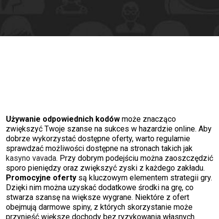
Używanie odpowiednich kodów
może znacząco
zwiększyć Twoje szanse na sukces w hazardzie online. Aby
dobrze wykorzystać dostępne oferty, warto regularnie
sprawdzać możliwości dostępne na stronach takich jak
kasyno vavada
. Przy dobrym podejściu można zaoszczędzić
sporo pieniędzy oraz zwiększyć zyski z każdego zakładu.
Promocyjne oferty
są kluczowym elementem strategii gry.
Dzięki nim można uzyskać dodatkowe środki na grę, co
stwarza szansę na większe wygrane. Niektóre z ofert
obejmują darmowe spiny, z których skorzystanie może
przynieść większe dochody bez ryzykowania własnych