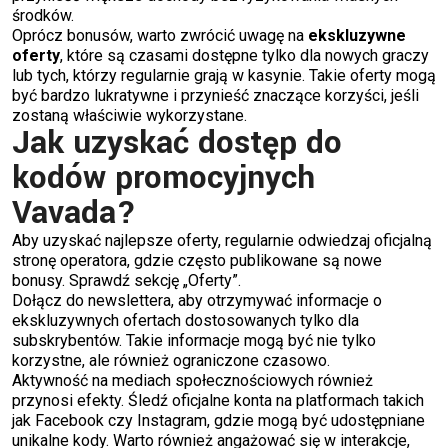
środków.
Oprócz bonusów, warto zwrócić uwagę na
ekskluzywne
oferty
, które są czasami dostępne tylko dla nowych graczy
lub tych, którzy regularnie grają w kasynie. Takie oferty mogą
być bardzo lukratywne i przynieść znaczące korzyści, jeśli
zostaną właściwie wykorzystane.
Jak uzyskać dostęp do
kodów promocyjnych
Vavada?
Aby uzyskać najlepsze oferty, regularnie odwiedzaj oficjalną
stronę operatora, gdzie często publikowane są nowe
bonusy. Sprawdź sekcję „Oferty”.
Dołącz do newslettera, aby otrzymywać informacje o
ekskluzywnych ofertach dostosowanych tylko dla
subskrybentów. Takie informacje mogą być nie tylko
korzystne, ale również ograniczone czasowo.
Aktywność na mediach społecznościowych również
przynosi efekty. Śledź oficjalne konta na platformach takich
jak Facebook czy Instagram, gdzie mogą być udostępniane
unikalne kody. Warto również angażować się w interakcje,