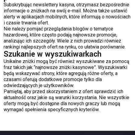
Subskrybując newslettery kasyna, otrzymasz bezpośrednie
informacje o zniżkach na swój e-mail. Można także ustawić
alerty w aplikacjach mobilnych, które informują o nowościach
i czasie trwania ofert.
Nie należy pomijać przeglądania blogów o tematyce
hazardowej, które często podają najnowsze promocje,
analizując ich szczegóły. Wiele z nich prowadzi również
rankingi najlepszych ofert na rynku, co ułatwia porównanie.
Szukanie w wyszukiwarkach
Unikalne zniżki mogą być również wyszukiwane za pomocą
fraz takich jak “najnowsze zniżki kasynowe”. Wyszukiwarki
będą wskazywać strony, które agregują różne oferty, a
czasami oferują dodatkowe promocje tylko dla
odwiedzających je użytkowników.
Pamiętaj, aby przed skorzystaniem z ofert sprawdzić ich
aktualność oraz jakie są warunki korzystania. Nie wszystkie
oferty mogą być dostępne dla nowych graczy lub mogą
wymagać spełnienia specyficznych kryteriów.