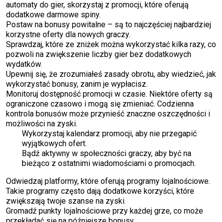
automaty do gier, skorzystaj z promocji, które oferują
dodatkowe darmowe spiny.
Postaw na bonusy powitalne – są to najczęściej najbardziej
korzystne oferty dla nowych graczy.
Sprawdzaj, które ze zniżek można wykorzystać kilka razy, co
pozwoli na zwiększenie liczby gier bez dodatkowych
wydatków.
Upewnij się, że zrozumiałeś zasady obrotu, aby wiedzieć, jak
wykorzystać bonusy, zanim je wypłacisz.
Monitoruj dostępność promocji w czasie. Niektóre oferty są
ograniczone czasowo i mogą się zmieniać. Codzienna
kontrola bonusów może przynieść znaczne oszczędności i
możliwości na zyski.
Wykorzystaj kalendarz promocji, aby nie przegapić
wyjątkowych ofert.
Bądź aktywny w społeczności graczy, aby być na
bieżąco z ostatnimi wiadomościami o promocjach.
Odwiedzaj platformy, które oferują programy lojalnościowe.
Takie programy często dają dodatkowe korzyści, które
zwiększają twoje szanse na zyski.
Gromadź punkty lojalnościowe przy każdej grze, co może
przekładać się na późniejsze bonusy.