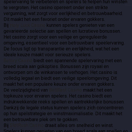
spelervaring te verbeteren en spelers te helpen hun winsten
te vergroten. Het casino opereert onder een strikte
vergunning, wat zorgt voor eerlijkheid en betrouwbaarheid.
Dit maakt het een favoriet onder ervaren gokkers.
Bij
Holy Luck Casino
kunnen spelers genieten van een
gevarieerde selectie aan spellen en lucratieve bonussen.
Het casino zorgt voor een veilige en gereguleerde
omgeving, essentieel voor een betrouwbare speelervaring.
De focus ligt op transparantie en eerlijkheid, wat het een
ideale keuze maakt voor serieuze spelers.
Betory Casino
biedt een spannende spelervaring met een
breed scala aan gokopties. Bonussen zijn royaal en
ontworpen om de winkansen te verhogen. Het casino is
volledig legaal en biedt een veilige speelomgeving. Dit
maakt het een populaire keuze onder ervaren gokkers.
De veelzijdigheid van
BetBlast Casino
maakt het een
topkeuze voor ervaren spelers. Het casino biedt een
indrukwekkende reeks spellen en aantrekkelijke bonussen.
Dankzij de legale status kunnen spelers zich concentreren
op hun spelstrategie en winstmaximalisatie. Dit maakt het
een betrouwbare plek om te gokken.
Bij
SlotRush Casino
draait alles om snelheid en winst.
Spelers kunnen genieten van een breed scala aan spellen en