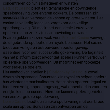
concentreren op hun strategieën en winsten.
BetBlast Casino
biedt een dynamische en opwindende
speelomgeving voor ervaren gokkers. De bonussen zijn
aantrekkelijk en verhogen de kansen op grote winsten. Het
casino is volledig legaal en zorgt voor een veilige
speelomgeving. Dit maakt het een ideale keuze voor
spelers die op zoek zijn naar opwinding en winst.
Ervaren gokkers kiezen vaak voor
Pokobet Casino
vanwege
de uitgebreide spelopties en royale bonussen. Het casino
biedt een veilige en betrouwbare speelomgeving,
essentieel voor een succesvolle gokervaring. De legaliteit
van het platform zorgt ervoor dat spelers kunnen vertrouwen
op eerlijke spelvoorwaarden. Dit maakt het een topkeuze
voor serieuze spelers.
Het aanbod van spellen bij
SlotMonkey Casino
is zowel
divers als spannend. Bonussen zijn royaal en helpen spelers
hun winsten te maximaliseren. Het casino opereert legaal en
biedt een veilige speelomgeving, wat essentieel is voor een
eerlijke kans op succes. Hierdoor kunnen spelers genieten
van een zorgeloze speelervaring.
Lizaro Casino
biedt een unieke spelervaring met een breed
scala aan opties. Bonussen zijn ontworpen om de