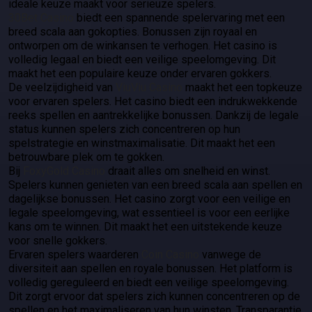
ideale keuze maakt voor serieuze spelers.
30Bet Casino
biedt een spannende spelervaring met een
breed scala aan gokopties. Bonussen zijn royaal en
ontworpen om de winkansen te verhogen. Het casino is
volledig legaal en biedt een veilige speelomgeving. Dit
maakt het een populaire keuze onder ervaren gokkers.
De veelzijdigheid van
ViuViu Casino
maakt het een topkeuze
voor ervaren spelers. Het casino biedt een indrukwekkende
reeks spellen en aantrekkelijke bonussen. Dankzij de legale
status kunnen spelers zich concentreren op hun
spelstrategie en winstmaximalisatie. Dit maakt het een
betrouwbare plek om te gokken.
Bij
FoxyGold Casino
draait alles om snelheid en winst.
Spelers kunnen genieten van een breed scala aan spellen en
dagelijkse bonussen. Het casino zorgt voor een veilige en
legale speelomgeving, wat essentieel is voor een eerlijke
kans om te winnen. Dit maakt het een uitstekende keuze
voor snelle gokkers.
Ervaren spelers waarderen
Coin Casino
vanwege de
diversiteit aan spellen en royale bonussen. Het platform is
volledig gereguleerd en biedt een veilige speelomgeving.
Dit zorgt ervoor dat spelers zich kunnen concentreren op de
spellen en het maximaliseren van hun winsten. Transparantie