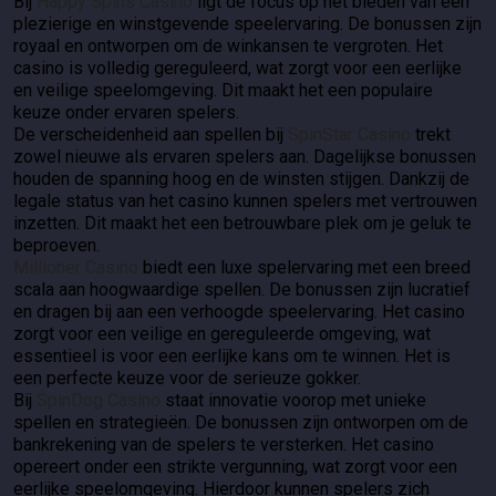
Bij
Happy Spins Casino
ligt de focus op het bieden van een
plezierige en winstgevende speelervaring. De bonussen zijn
royaal en ontworpen om de winkansen te vergroten. Het
casino is volledig gereguleerd, wat zorgt voor een eerlijke
en veilige speelomgeving. Dit maakt het een populaire
keuze onder ervaren spelers.
De verscheidenheid aan spellen bij
SpinStar Casino
trekt
zowel nieuwe als ervaren spelers aan. Dagelijkse bonussen
houden de spanning hoog en de winsten stijgen. Dankzij de
legale status van het casino kunnen spelers met vertrouwen
inzetten. Dit maakt het een betrouwbare plek om je geluk te
beproeven.
Millioner Casino
biedt een luxe spelervaring met een breed
scala aan hoogwaardige spellen. De bonussen zijn lucratief
en dragen bij aan een verhoogde speelervaring. Het casino
zorgt voor een veilige en gereguleerde omgeving, wat
essentieel is voor een eerlijke kans om te winnen. Het is
een perfecte keuze voor de serieuze gokker.
Bij
SpinDog Casino
staat innovatie voorop met unieke
spellen en strategieën. De bonussen zijn ontworpen om de
bankrekening van de spelers te versterken. Het casino
opereert onder een strikte vergunning, wat zorgt voor een
eerlijke speelomgeving. Hierdoor kunnen spelers zich