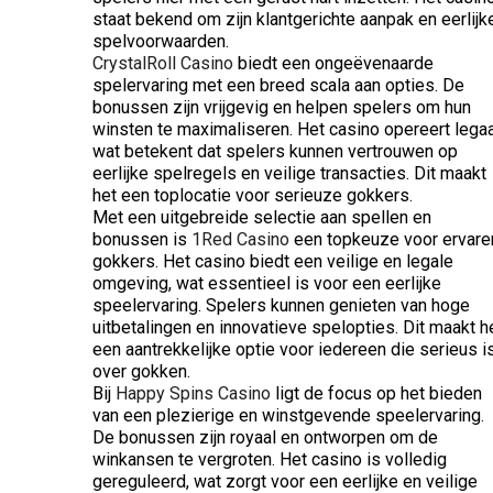
staat bekend om zijn klantgerichte aanpak en eerlijk
spelvoorwaarden.
CrystalRoll Casino
biedt een ongeëvenaarde
spelervaring met een breed scala aan opties. De
bonussen zijn vrijgevig en helpen spelers om hun
winsten te maximaliseren. Het casino opereert legaa
wat betekent dat spelers kunnen vertrouwen op
eerlijke spelregels en veilige transacties. Dit maakt
het een toplocatie voor serieuze gokkers.
Met een uitgebreide selectie aan spellen en
bonussen is
1Red Casino
een topkeuze voor ervare
gokkers. Het casino biedt een veilige en legale
omgeving, wat essentieel is voor een eerlijke
speelervaring. Spelers kunnen genieten van hoge
uitbetalingen en innovatieve spelopties. Dit maakt h
een aantrekkelijke optie voor iedereen die serieus i
over gokken.
Bij
Happy Spins Casino
ligt de focus op het bieden
van een plezierige en winstgevende speelervaring.
De bonussen zijn royaal en ontworpen om de
winkansen te vergroten. Het casino is volledig
gereguleerd, wat zorgt voor een eerlijke en veilige