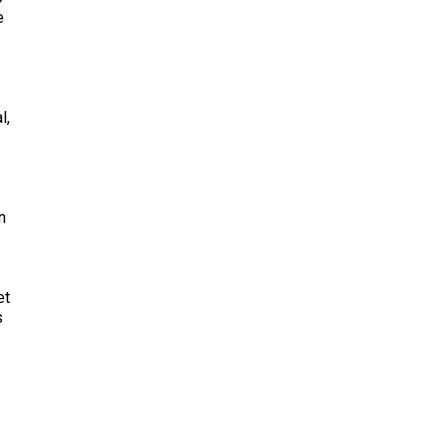
e
l,
n
et
s