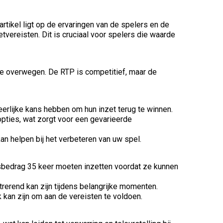
rtikel ligt op de ervaringen van de spelers en de
ereisten. Dit is cruciaal voor spelers die waarde
 te overwegen. De RTP is competitief, maar de
erlijke kans hebben om hun inzet terug te winnen.
opties, wat zorgt voor een gevarieerde
n helpen bij het verbeteren van uw spel.
bedrag 35 keer moeten inzetten voordat ze kunnen
rerend kan zijn tijdens belangrijke momenten.
 kan zijn om aan de vereisten te voldoen.