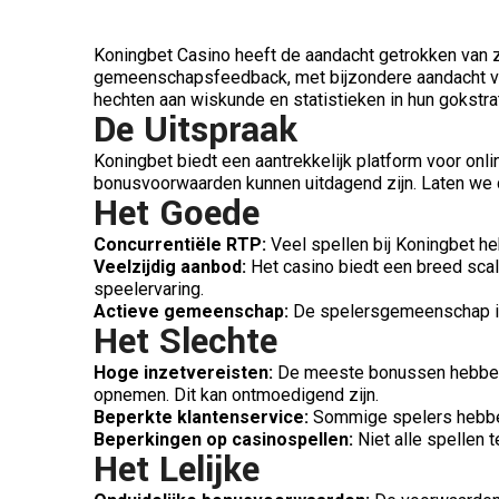
Koningbet Casino heeft de aandacht getrokken van zo
gemeenschapsfeedback, met bijzondere aandacht voo
hechten aan wiskunde en statistieken in hun gokstra
De Uitspraak
Koningbet biedt een aantrekkelijk platform voor onl
bonusvoorwaarden kunnen uitdagend zijn. Laten we
Het Goede
Concurrentiële RTP:
Veel spellen bij Koningbet h
Veelzijdig aanbod:
Het casino biedt een breed scala
speelervaring.
Actieve gemeenschap:
De spelersgemeenschap is b
Het Slechte
Hoge inzetvereisten:
De meeste bonussen hebben e
opnemen. Dit kan ontmoedigend zijn.
Beperkte klantenservice:
Sommige spelers hebben 
Beperkingen op casinospellen:
Niet alle spellen 
Het Lelijke