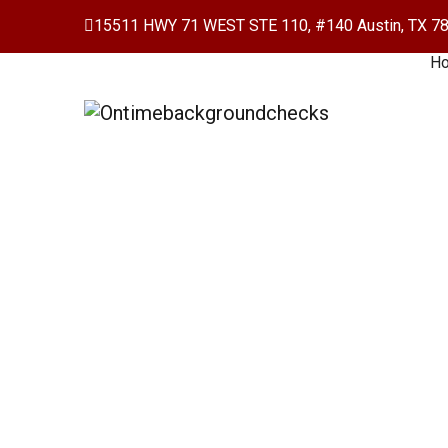
15511 HWY 71 WEST STE 110, #140 Austin, TX 7
H
Koningbet Cas