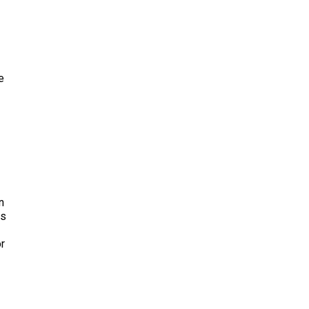
e
n
is
r