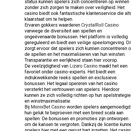
status kunnen spelers zich concentreren op winnen
zonder zich zorgen te maken over veiligheid. Het
casino biedt ook fantastische klantenservice die alti
klaarstaat om te helpen.
Ervaren gokkers waarderen
CrystalRoll Casino
vanwege de diversiteit aan spellen en
ongeëvenaarde bonussen. Het platform is volledig
gereguleerd en biedt een veilige speelomgeving. Di
zorgt ervoor dat spelers zich kunnen concentreren 
de spellen en het maximaliseren van hun winsten.
Transparantie en eerlijkheid staan hier voorop.
De veelzijdigheid van
Lizaro Casino
maakt het een
favoriet onder casino-experts. Het biedt een
indrukwekkende reeks spellen en exclusieve
bonussen. Het legaal opereren van het casino
versterkt het vertrouwen van spelers. Hierdoor
kunnen ze zich volledig richten op hun spelstrategie
en winstmaximalisatie.
Bij
MonixBet Casino
worden spelers aangemoedigd
hun geluk te beproeven met een breed scala aan
spellen. De bonussen en promoties zijn ontworpen
om de kansen te vergroten. Dankzij de licentie kunn
spelers hier met een gerust hart inzetten. Het casin