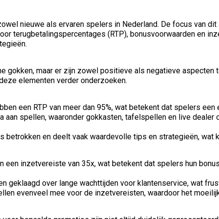
wel nieuwe als ervaren spelers in Nederland. De focus van dit a
r terugbetalingspercentages (RTP), bonusvoorwaarden en inzetv
tegieën.
ine gokken, maar er zijn zowel positieve als negatieve aspecten
 deze elementen verder onderzoeken.
ebben een RTP van meer dan 95%, wat betekent dat spelers een e
 aan spellen, waaronder gokkasten, tafelspellen en live dealer 
etrokken en deelt vaak waardevolle tips en strategieën, wat ka
en inzetvereiste van 35x, wat betekent dat spelers hun bonus
geklaagd over lange wachttijden voor klantenservice, wat frust
tellen evenveel mee voor de inzetvereisten, waardoor het moeilijk