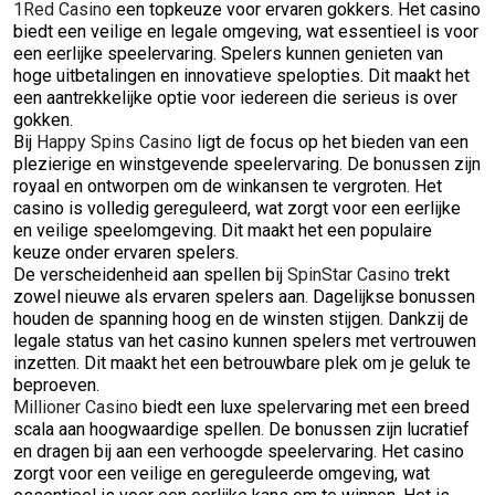
1Red Casino
een topkeuze voor ervaren gokkers. Het casino
biedt een veilige en legale omgeving, wat essentieel is voor
een eerlijke speelervaring. Spelers kunnen genieten van
hoge uitbetalingen en innovatieve spelopties. Dit maakt het
een aantrekkelijke optie voor iedereen die serieus is over
gokken.
Bij
Happy Spins Casino
ligt de focus op het bieden van een
plezierige en winstgevende speelervaring. De bonussen zijn
royaal en ontworpen om de winkansen te vergroten. Het
casino is volledig gereguleerd, wat zorgt voor een eerlijke
en veilige speelomgeving. Dit maakt het een populaire
keuze onder ervaren spelers.
De verscheidenheid aan spellen bij
SpinStar Casino
trekt
zowel nieuwe als ervaren spelers aan. Dagelijkse bonussen
houden de spanning hoog en de winsten stijgen. Dankzij de
legale status van het casino kunnen spelers met vertrouwen
inzetten. Dit maakt het een betrouwbare plek om je geluk te
beproeven.
Millioner Casino
biedt een luxe spelervaring met een breed
scala aan hoogwaardige spellen. De bonussen zijn lucratief
en dragen bij aan een verhoogde speelervaring. Het casino
zorgt voor een veilige en gereguleerde omgeving, wat