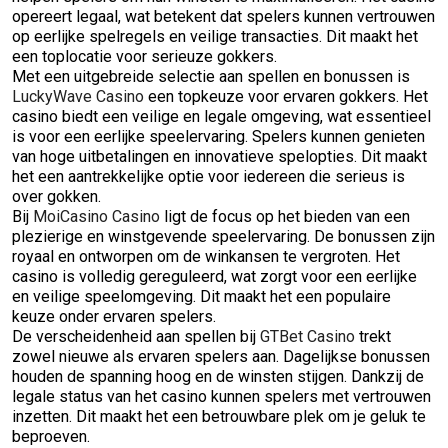
opereert legaal, wat betekent dat spelers kunnen vertrouwen
op eerlijke spelregels en veilige transacties. Dit maakt het
een toplocatie voor serieuze gokkers.
Met een uitgebreide selectie aan spellen en bonussen is
LuckyWave Casino
een topkeuze voor ervaren gokkers. Het
casino biedt een veilige en legale omgeving, wat essentieel
is voor een eerlijke speelervaring. Spelers kunnen genieten
van hoge uitbetalingen en innovatieve spelopties. Dit maakt
het een aantrekkelijke optie voor iedereen die serieus is
over gokken.
Bij
MoiCasino Casino
ligt de focus op het bieden van een
plezierige en winstgevende speelervaring. De bonussen zijn
royaal en ontworpen om de winkansen te vergroten. Het
casino is volledig gereguleerd, wat zorgt voor een eerlijke
en veilige speelomgeving. Dit maakt het een populaire
keuze onder ervaren spelers.
De verscheidenheid aan spellen bij
GTBet Casino
trekt
zowel nieuwe als ervaren spelers aan. Dagelijkse bonussen
houden de spanning hoog en de winsten stijgen. Dankzij de
legale status van het casino kunnen spelers met vertrouwen
inzetten. Dit maakt het een betrouwbare plek om je geluk te
beproeven.