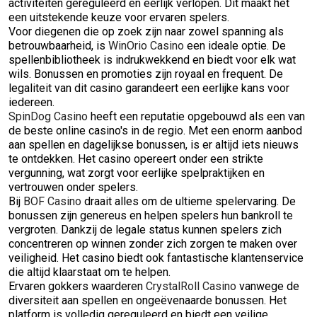
activiteiten gereguleerd en eerlijk verlopen. Dit maakt het
een uitstekende keuze voor ervaren spelers.
Voor diegenen die op zoek zijn naar zowel spanning als
betrouwbaarheid, is
WinOrio Casino
een ideale optie. De
spellenbibliotheek is indrukwekkend en biedt voor elk wat
wils. Bonussen en promoties zijn royaal en frequent. De
legaliteit van dit casino garandeert een eerlijke kans voor
iedereen.
SpinDog Casino
heeft een reputatie opgebouwd als een van
de beste online casino's in de regio. Met een enorm aanbod
aan spellen en dagelijkse bonussen, is er altijd iets nieuws
te ontdekken. Het casino opereert onder een strikte
vergunning, wat zorgt voor eerlijke spelpraktijken en
vertrouwen onder spelers.
Bij
BOF Casino
draait alles om de ultieme spelervaring. De
bonussen zijn genereus en helpen spelers hun bankroll te
vergroten. Dankzij de legale status kunnen spelers zich
concentreren op winnen zonder zich zorgen te maken over
veiligheid. Het casino biedt ook fantastische klantenservice
die altijd klaarstaat om te helpen.
Ervaren gokkers waarderen
CrystalRoll Casino
vanwege de
diversiteit aan spellen en ongeëvenaarde bonussen. Het
platform is volledig gereguleerd en biedt een veilige