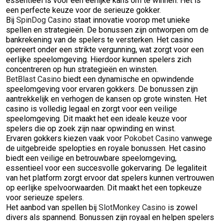
essentieel is voor een eerlijke kans om te winnen. Het is
een perfecte keuze voor de serieuze gokker.
Bij
SpinDog Casino
staat innovatie voorop met unieke
spellen en strategieën. De bonussen zijn ontworpen om de
bankrekening van de spelers te versterken. Het casino
opereert onder een strikte vergunning, wat zorgt voor een
eerlijke speelomgeving. Hierdoor kunnen spelers zich
concentreren op hun strategieën en winsten.
BetBlast Casino
biedt een dynamische en opwindende
speelomgeving voor ervaren gokkers. De bonussen zijn
aantrekkelijk en verhogen de kansen op grote winsten. Het
casino is volledig legaal en zorgt voor een veilige
speelomgeving. Dit maakt het een ideale keuze voor
spelers die op zoek zijn naar opwinding en winst.
Ervaren gokkers kiezen vaak voor
Pokobet Casino
vanwege
de uitgebreide spelopties en royale bonussen. Het casino
biedt een veilige en betrouwbare speelomgeving,
essentieel voor een succesvolle gokervaring. De legaliteit
van het platform zorgt ervoor dat spelers kunnen vertrouwen
op eerlijke spelvoorwaarden. Dit maakt het een topkeuze
voor serieuze spelers.
Het aanbod van spellen bij
SlotMonkey Casino
is zowel
divers als spannend. Bonussen zijn royaal en helpen spelers