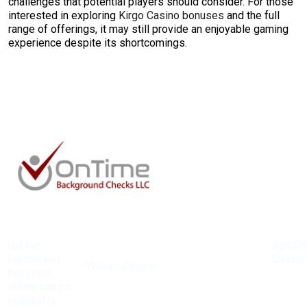
challenges that potential players should consider. For those
interested in exploring
Kirgo Casino bonuses
and the full
range of offerings, it may still provide an enjoyable gaming
experience despite its shortcomings.
dat het
SpinD
Bij
kiezen van
Casino
Winnitt Casino
het juiste
heeft 
zijn de
online casino
reputat
mogelijkheden
cruciaal is
opgeb