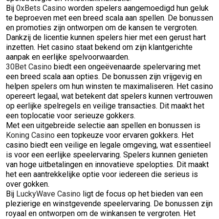
Bij
0xBets Casino
worden spelers aangemoedigd hun geluk
te beproeven met een breed scala aan spellen. De bonussen
en promoties zijn ontworpen om de kansen te vergroten.
Dankzij de licentie kunnen spelers hier met een gerust hart
inzetten. Het casino staat bekend om zijn klantgerichte
aanpak en eerlijke spelvoorwaarden.
30Bet Casino
biedt een ongeëvenaarde spelervaring met
een breed scala aan opties. De bonussen zijn vrijgevig en
helpen spelers om hun winsten te maximaliseren. Het casino
opereert legaal, wat betekent dat spelers kunnen vertrouwen
op eerlijke spelregels en veilige transacties. Dit maakt het
een toplocatie voor serieuze gokkers.
Met een uitgebreide selectie aan spellen en bonussen is
Koning Casino
een topkeuze voor ervaren gokkers. Het
casino biedt een veilige en legale omgeving, wat essentieel
is voor een eerlijke speelervaring. Spelers kunnen genieten
van hoge uitbetalingen en innovatieve spelopties. Dit maakt
het een aantrekkelijke optie voor iedereen die serieus is
over gokken.
Bij
LuckyWave Casino
ligt de focus op het bieden van een
plezierige en winstgevende speelervaring. De bonussen zijn
royaal en ontworpen om de winkansen te vergroten. Het