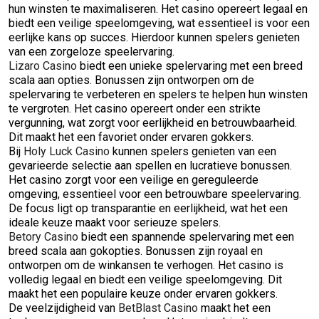
hun winsten te maximaliseren. Het casino opereert legaal en
biedt een veilige speelomgeving, wat essentieel is voor een
eerlijke kans op succes. Hierdoor kunnen spelers genieten
van een zorgeloze speelervaring.
Lizaro Casino
biedt een unieke spelervaring met een breed
scala aan opties. Bonussen zijn ontworpen om de
spelervaring te verbeteren en spelers te helpen hun winsten
te vergroten. Het casino opereert onder een strikte
vergunning, wat zorgt voor eerlijkheid en betrouwbaarheid.
Dit maakt het een favoriet onder ervaren gokkers.
Bij
Holy Luck Casino
kunnen spelers genieten van een
gevarieerde selectie aan spellen en lucratieve bonussen.
Het casino zorgt voor een veilige en gereguleerde
omgeving, essentieel voor een betrouwbare speelervaring.
De focus ligt op transparantie en eerlijkheid, wat het een
ideale keuze maakt voor serieuze spelers.
Betory Casino
biedt een spannende spelervaring met een
breed scala aan gokopties. Bonussen zijn royaal en
ontworpen om de winkansen te verhogen. Het casino is
volledig legaal en biedt een veilige speelomgeving. Dit
maakt het een populaire keuze onder ervaren gokkers.
De veelzijdigheid van
BetBlast Casino
maakt het een