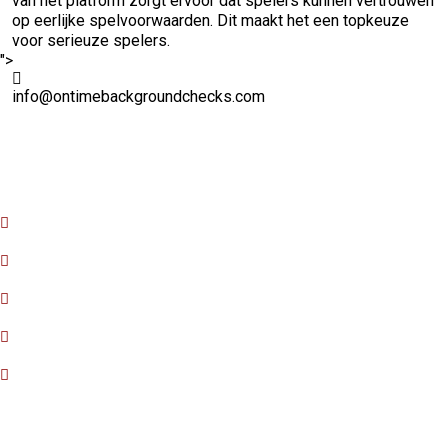
van het platform zorgt ervoor dat spelers kunnen vertrouwen
op eerlijke spelvoorwaarden. Dit maakt het een topkeuze
voor serieuze spelers.
">
info@ontimebackgroundchecks.com
Quick Links
Home
About Us
FAQ
Contact Us
Privacy Policy