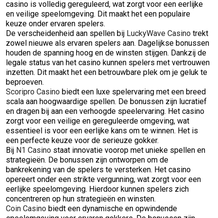
casino is volledig gereguleerd, wat zorgt voor een eerlijke
en veilige speelomgeving. Dit maakt het een populaire
keuze onder ervaren spelers.
De verscheidenheid aan spellen bij
LuckyWave Casino
trekt
zowel nieuwe als ervaren spelers aan. Dagelijkse bonussen
houden de spanning hoog en de winsten stijgen. Dankzij de
legale status van het casino kunnen spelers met vertrouwen
inzetten. Dit maakt het een betrouwbare plek om je geluk te
beproeven.
Scoripro Casino
biedt een luxe spelervaring met een breed
scala aan hoogwaardige spellen. De bonussen zijn lucratief
en dragen bij aan een verhoogde speelervaring. Het casino
zorgt voor een veilige en gereguleerde omgeving, wat
essentieel is voor een eerlijke kans om te winnen. Het is
een perfecte keuze voor de serieuze gokker.
Bij
N1 Casino
staat innovatie voorop met unieke spellen en
strategieën. De bonussen zijn ontworpen om de
bankrekening van de spelers te versterken. Het casino
opereert onder een strikte vergunning, wat zorgt voor een
eerlijke speelomgeving. Hierdoor kunnen spelers zich
concentreren op hun strategieën en winsten.
Coin Casino
biedt een dynamische en opwindende