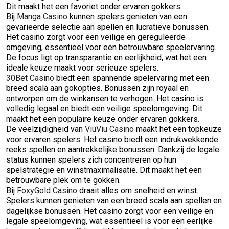
Dit maakt het een favoriet onder ervaren gokkers.
Bij
Manga Casino
kunnen spelers genieten van een
gevarieerde selectie aan spellen en lucratieve bonussen.
Het casino zorgt voor een veilige en gereguleerde
omgeving, essentieel voor een betrouwbare speelervaring.
De focus ligt op transparantie en eerlijkheid, wat het een
ideale keuze maakt voor serieuze spelers.
30Bet Casino
biedt een spannende spelervaring met een
breed scala aan gokopties. Bonussen zijn royaal en
ontworpen om de winkansen te verhogen. Het casino is
volledig legaal en biedt een veilige speelomgeving. Dit
maakt het een populaire keuze onder ervaren gokkers.
De veelzijdigheid van
ViuViu Casino
maakt het een topkeuze
voor ervaren spelers. Het casino biedt een indrukwekkende
reeks spellen en aantrekkelijke bonussen. Dankzij de legale
status kunnen spelers zich concentreren op hun
spelstrategie en winstmaximalisatie. Dit maakt het een
betrouwbare plek om te gokken.
Bij
FoxyGold Casino
draait alles om snelheid en winst.
Spelers kunnen genieten van een breed scala aan spellen en
dagelijkse bonussen. Het casino zorgt voor een veilige en
legale speelomgeving, wat essentieel is voor een eerlijke