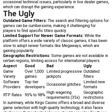
occasional technical issues, particularly in live dealer games,
which can disrupt the gaming experience.
The Ugly
Outdated Game Filters:
The search and filtering options for
games can be cumbersome, making it challenging for
players to find specific titles quickly.
Limited Support for Newer Game Formats:
While the
platform offers a wide variety of classic games, it has been
slow to adopt newer formats like Megaways, which are
gaining popularity.
Geographic Restrictions:
Some games are not available in
certain regions, limiting access for international players.
Aspect
Good
Bad
Ugly
Game
Over 1,000
Limited progressive
Outdated
Variety
games
jackpots
filters
Software
Top-tier
Limited new
Occasional glitches
Providers
developers
formats
High wagering
Geographic
RTP Rates
95% to 98%
requirements (35x)
restrictions
In summary, while Kirgo Casino offers a broad and diverse
game selection with high-quality technology, it also faces