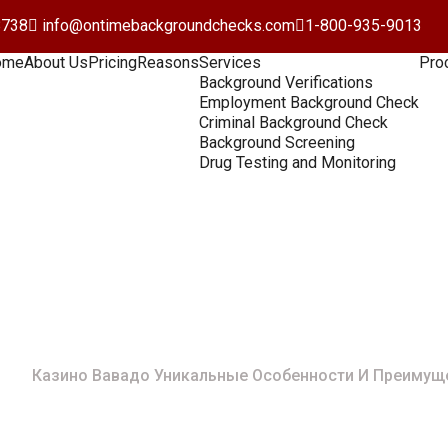
8738
info@ontimebackgroundchecks.com
1-800-935-9013
ome
About Us
Pricing
Reasons
Services
Pro
Background Verifications
Employment Background Check
Criminal Background Check
Background Screening
Drug Testing and Monitoring
адо Уникальные Ос
Преимущества
e
Казино Вавадо Уникальные Особенности И Преимущ