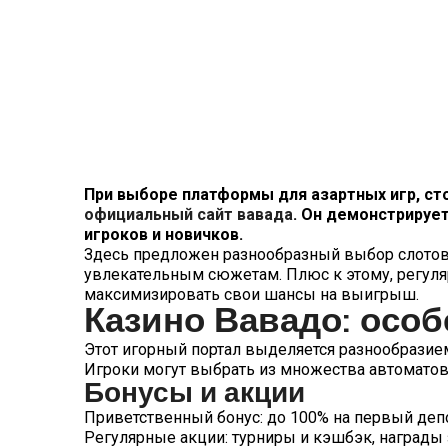
При выборе платформы для азартных игр, ст
официальный сайт вавада
. Он демонстрируе
игроков и новичков.
Здесь предложен разнообразный выбор слотов,
увлекательным сюжетам. Плюс к этому, регул
максимизировать свои шансы на выигрыш.
Казино Вавадо: особ
Этот игорный портал выделяется разнообразием 
Игроки могут выбрать из множества автоматов,
Бонусы и акции
Приветственный бонус: до 100% на первый депо
Регулярные акции: турниры и кэшбэк, награды