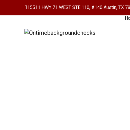
15511 HWY 71 WEST STE 110, #140 Austin, TX 7
H
Казино Вав
Hom