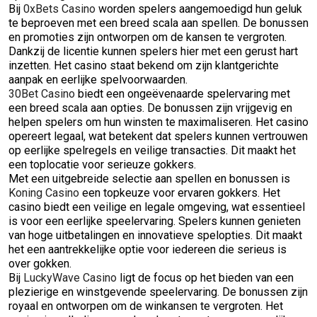
Bij
0xBets Casino
worden spelers aangemoedigd hun geluk
te beproeven met een breed scala aan spellen. De bonussen
en promoties zijn ontworpen om de kansen te vergroten.
Dankzij de licentie kunnen spelers hier met een gerust hart
inzetten. Het casino staat bekend om zijn klantgerichte
aanpak en eerlijke spelvoorwaarden.
30Bet Casino
biedt een ongeëvenaarde spelervaring met
een breed scala aan opties. De bonussen zijn vrijgevig en
helpen spelers om hun winsten te maximaliseren. Het casino
opereert legaal, wat betekent dat spelers kunnen vertrouwen
op eerlijke spelregels en veilige transacties. Dit maakt het
een toplocatie voor serieuze gokkers.
Met een uitgebreide selectie aan spellen en bonussen is
Koning Casino
een topkeuze voor ervaren gokkers. Het
casino biedt een veilige en legale omgeving, wat essentieel
is voor een eerlijke speelervaring. Spelers kunnen genieten
van hoge uitbetalingen en innovatieve spelopties. Dit maakt
het een aantrekkelijke optie voor iedereen die serieus is
over gokken.
Bij
LuckyWave Casino
ligt de focus op het bieden van een
plezierige en winstgevende speelervaring. De bonussen zijn
royaal en ontworpen om de winkansen te vergroten. Het