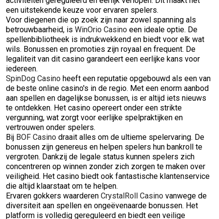
activiteiten gereguleerd en eerlijk verlopen. Dit maakt het
een uitstekende keuze voor ervaren spelers.
Voor diegenen die op zoek zijn naar zowel spanning als
betrouwbaarheid, is
WinOrio Casino
een ideale optie. De
spellenbibliotheek is indrukwekkend en biedt voor elk wat
wils. Bonussen en promoties zijn royaal en frequent. De
legaliteit van dit casino garandeert een eerlijke kans voor
iedereen.
SpinDog Casino
heeft een reputatie opgebouwd als een van
de beste online casino's in de regio. Met een enorm aanbod
aan spellen en dagelijkse bonussen, is er altijd iets nieuws
te ontdekken. Het casino opereert onder een strikte
vergunning, wat zorgt voor eerlijke spelpraktijken en
vertrouwen onder spelers.
Bij
BOF Casino
draait alles om de ultieme spelervaring. De
bonussen zijn genereus en helpen spelers hun bankroll te
vergroten. Dankzij de legale status kunnen spelers zich
concentreren op winnen zonder zich zorgen te maken over
veiligheid. Het casino biedt ook fantastische klantenservice
die altijd klaarstaat om te helpen.
Ervaren gokkers waarderen
CrystalRoll Casino
vanwege de
diversiteit aan spellen en ongeëvenaarde bonussen. Het
platform is volledig gereguleerd en biedt een veilige