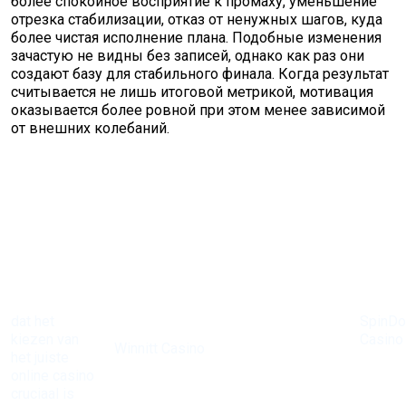
более спокойное восприятие к промаху, уменьшение
отрезка стабилизации, отказ от ненужных шагов, куда
более чистая исполнение плана. Подобные изменения
зачастую не видны без записей, однако как раз они
создают базу для стабильного финала. Когда результат
считывается не лишь итоговой метрикой, мотивация
оказывается более ровной при этом менее зависимой
от внешних колебаний.
dat het
SpinD
Bij
kiezen van
Casino
Winnitt Casino
het juiste
heeft 
zijn de
online casino
reputat
mogelijkheden
cruciaal is
opgeb
eindeloos met