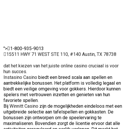
ervaren
hun favoriete
onder
spelers.
spellen.
spelers
">
1-800-935-9013
15511 HWY 71 WEST STE 110, #140 Austin, TX 78738
dat het kiezen van het juiste online casino cruciaal is voor
hun succes.
Instasino Casino
biedt een breed scala aan spellen en
aantrekkelijke bonussen. Het platform is volledig legaal en
biedt een veilige omgeving voor gokkers. Hierdoor kunnen
spelers met vertrouwen inzetten en genieten van hun
favoriete spellen.
Bij
Winnitt Casino
zijn de mogelijkheden eindeloos met een
uitgebreide selectie aan tafelspellen en gokkasten. De
bonussen zijn ontworpen om de speelervaring te
maximaliseren. Bovendien zorgt de licentie ervoor dat alle