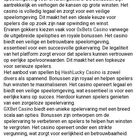
aantrekkelijk en verhogen de kansen op grote winsten. Het
casino is volledig legaal en zorgt voor een veilige
speelomgeving. Dit maakt het een ideale keuze voor
spelers die op zoek zijn naar opwinding en winst.
Ervaren gokkers kiezen vaak voor
0xBets Casino
vanwege
de uitgebreide spelopties en royale bonussen. Het casino
biedt een veilige en betrouwbare speelomgeving,
essentieel voor een succesvolle gokervaring. De legaliteit
van het platform zorgt ervoor dat spelers kunnen vertrouwen
op eerlijke spelvoorwaarden. Dit maakt het een topkeuze
voor serieuze spelers.
Het aanbod van spellen bij
HashLucky Casino
is zowel
divers als spannend. Bonussen zijn royaal en helpen spelers
hun winsten te maximaliseren. Het casino opereert legaal en
biedt een veilige speelomgeving, wat essentieel is voor een
eerlijke kans op succes. Hierdoor kunnen spelers genieten
van een zorgeloze speelervaring.
GXBet Casino
biedt een unieke spelervaring met een breed
scala aan opties. Bonussen zijn ontworpen om de
spelervaring te verbeteren en spelers te helpen hun winsten
te vergroten. Het casino opereert onder een strikte
vergunning, wat zorgt voor eerlijkheid en betrouwbaarheid.