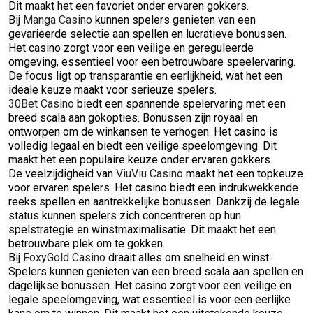
Dit maakt het een favoriet onder ervaren gokkers.
Bij
Manga Casino
kunnen spelers genieten van een
gevarieerde selectie aan spellen en lucratieve bonussen.
Het casino zorgt voor een veilige en gereguleerde
omgeving, essentieel voor een betrouwbare speelervaring.
De focus ligt op transparantie en eerlijkheid, wat het een
ideale keuze maakt voor serieuze spelers.
30Bet Casino
biedt een spannende spelervaring met een
breed scala aan gokopties. Bonussen zijn royaal en
ontworpen om de winkansen te verhogen. Het casino is
volledig legaal en biedt een veilige speelomgeving. Dit
maakt het een populaire keuze onder ervaren gokkers.
De veelzijdigheid van
ViuViu Casino
maakt het een topkeuze
voor ervaren spelers. Het casino biedt een indrukwekkende
reeks spellen en aantrekkelijke bonussen. Dankzij de legale
status kunnen spelers zich concentreren op hun
spelstrategie en winstmaximalisatie. Dit maakt het een
betrouwbare plek om te gokken.
Bij
FoxyGold Casino
draait alles om snelheid en winst.
Spelers kunnen genieten van een breed scala aan spellen en
dagelijkse bonussen. Het casino zorgt voor een veilige en
legale speelomgeving, wat essentieel is voor een eerlijke