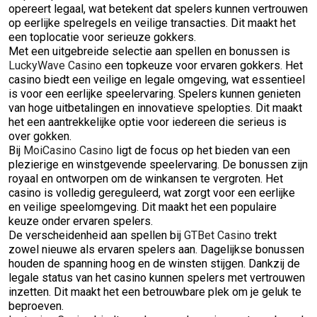
opereert legaal, wat betekent dat spelers kunnen vertrouwen
op eerlijke spelregels en veilige transacties. Dit maakt het
een toplocatie voor serieuze gokkers.
Met een uitgebreide selectie aan spellen en bonussen is
LuckyWave Casino
een topkeuze voor ervaren gokkers. Het
casino biedt een veilige en legale omgeving, wat essentieel
is voor een eerlijke speelervaring. Spelers kunnen genieten
van hoge uitbetalingen en innovatieve spelopties. Dit maakt
het een aantrekkelijke optie voor iedereen die serieus is
over gokken.
Bij
MoiCasino Casino
ligt de focus op het bieden van een
plezierige en winstgevende speelervaring. De bonussen zijn
royaal en ontworpen om de winkansen te vergroten. Het
casino is volledig gereguleerd, wat zorgt voor een eerlijke
en veilige speelomgeving. Dit maakt het een populaire
keuze onder ervaren spelers.
De verscheidenheid aan spellen bij
GTBet Casino
trekt
zowel nieuwe als ervaren spelers aan. Dagelijkse bonussen
houden de spanning hoog en de winsten stijgen. Dankzij de
legale status van het casino kunnen spelers met vertrouwen
inzetten. Dit maakt het een betrouwbare plek om je geluk te
beproeven.