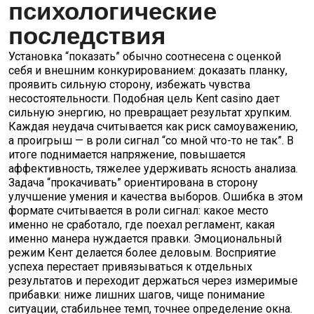
психологические
последствия
Установка “показать” обычно соотнесена с оценкой
себя и внешним конкурированием: доказать планку,
проявить сильную сторону, избежать чувства
несостоятельности. Подобная цель Kent casino дает
сильную энергию, но превращает результат хрупким.
Каждая неудача считывается как риск самоуважению,
а проигрыш — в роли сигнал “со мной что-то не так”. В
итоге поднимается напряжение, повышается
аффективность, тяжелее удерживать ясность анализа.
Задача “прокачивать” ориентирована в сторону
улучшение умения и качества выборов. Ошибка в этом
формате считывается в роли сигнал: какое место
именно не сработало, где поехал регламент, какая
именно манера нуждается правки. Эмоциональный
режим Кент делается более деловым. Восприятие
успеха перестает привязываться к отдельных
результатов и переходит держаться через измеримые
прибавки: ниже лишних шагов, чище понимание
ситуации, стабильнее темп, точнее определение окна.