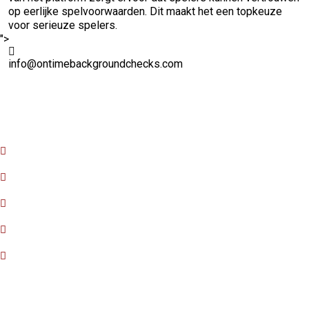
op eerlijke spelvoorwaarden. Dit maakt het een topkeuze
voor serieuze spelers.
">
info@ontimebackgroundchecks.com
Quick Links
Home
About Us
FAQ
Contact Us
Privacy Policy