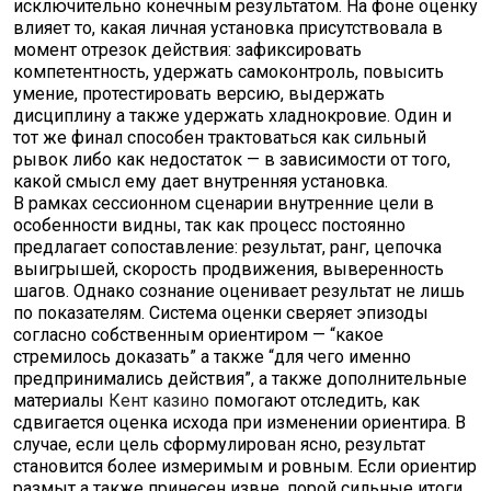
исключительно конечным результатом. На фоне оценку
влияет то, какая личная установка присутствовала в
момент отрезок действия: зафиксировать
компетентность, удержать самоконтроль, повысить
умение, протестировать версию, выдержать
дисциплину а также удержать хладнокровие. Один и
тот же финал способен трактоваться как сильный
рывок либо как недостаток — в зависимости от того,
какой смысл ему дает внутренняя установка.
В рамках сессионном сценарии внутренние цели в
особенности видны, так как процесс постоянно
предлагает сопоставление: результат, ранг, цепочка
выигрышей, скорость продвижения, выверенность
шагов. Однако сознание оценивает результат не лишь
по показателям. Система оценки сверяет эпизоды
согласно собственным ориентиром — “какое
стремилось доказать” а также “для чего именно
предпринимались действия”, а также дополнительные
материалы
Кент казино
помогают отследить, как
сдвигается оценка исхода при изменении ориентира. В
случае, если цель сформулирован ясно, результат
становится более измеримым и ровным. Если ориентир
размыт а также принесен извне, порой сильные итоги