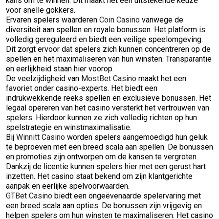
kans om te winnen. Dit maakt het een uitstekende keuze
voor snelle gokkers.
Ervaren spelers waarderen
Coin Casino
vanwege de
diversiteit aan spellen en royale bonussen. Het platform is
volledig gereguleerd en biedt een veilige speelomgeving.
Dit zorgt ervoor dat spelers zich kunnen concentreren op de
spellen en het maximaliseren van hun winsten. Transparantie
en eerlijkheid staan hier voorop.
De veelzijdigheid van
MostBet Casino
maakt het een
favoriet onder casino-experts. Het biedt een
indrukwekkende reeks spellen en exclusieve bonussen. Het
legaal opereren van het casino versterkt het vertrouwen van
spelers. Hierdoor kunnen ze zich volledig richten op hun
spelstrategie en winstmaximalisatie.
Bij
Winnitt Casino
worden spelers aangemoedigd hun geluk
te beproeven met een breed scala aan spellen. De bonussen
en promoties zijn ontworpen om de kansen te vergroten.
Dankzij de licentie kunnen spelers hier met een gerust hart
inzetten. Het casino staat bekend om zijn klantgerichte
aanpak en eerlijke spelvoorwaarden.
GTBet Casino
biedt een ongeëvenaarde spelervaring met
een breed scala aan opties. De bonussen zijn vrijgevig en
helpen spelers om hun winsten te maximaliseren. Het casino