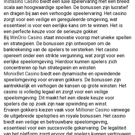
Instasino Casino
biedt een luxe spelervaring met een breed
scala aan hoogwaardige spellen. De bonussen zijn lucratief
en dragen bij aan een verhoogde speelervaring. Het casino
zorgt voor een veilige en gereguleerde omgeving, wat
essentieel is voor een eerlijke kans om te winnen. Het is
een perfecte keuze voor de serieuze gokker.
Bij
WinOrio Casino
staat innovatie voorop met unieke spellen
en strategieën. De bonussen zijn ontworpen om de
bankrekening van de spelers te versterken. Het casino
opereert onder een strikte vergunning, wat zorgt voor een
eerlijke speelomgeving. Hierdoor kunnen spelers zich
concentreren op hun strategieën en winsten.
MonixBet Casino
biedt een dynamische en opwindende
speelomgeving voor ervaren gokkers. De bonussen zijn
aantrekkelijk en verhogen de kansen op grote winsten. Het
casino is volledig legaal en zorgt voor een veilige
speelomgeving. Dit maakt het een ideale keuze voor
spelers die op zoek zijn naar opwinding en winst.
Ervaren gokkers kiezen vaak voor
Millioner Casino
vanwege
de uitgebreide spelopties en royale bonussen. Het casino
biedt een veilige en betrouwbare speelomgeving,
essentieel voor een succesvolle gokervaring. De legaliteit
van het platform zorgt ervoor dat spelers kunnen vertrouwen