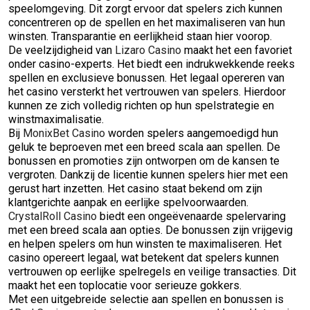
speelomgeving. Dit zorgt ervoor dat spelers zich kunnen
concentreren op de spellen en het maximaliseren van hun
winsten. Transparantie en eerlijkheid staan hier voorop.
De veelzijdigheid van
Lizaro Casino
maakt het een favoriet
onder casino-experts. Het biedt een indrukwekkende reeks
spellen en exclusieve bonussen. Het legaal opereren van
het casino versterkt het vertrouwen van spelers. Hierdoor
kunnen ze zich volledig richten op hun spelstrategie en
winstmaximalisatie.
Bij
MonixBet Casino
worden spelers aangemoedigd hun
geluk te beproeven met een breed scala aan spellen. De
bonussen en promoties zijn ontworpen om de kansen te
vergroten. Dankzij de licentie kunnen spelers hier met een
gerust hart inzetten. Het casino staat bekend om zijn
klantgerichte aanpak en eerlijke spelvoorwaarden.
CrystalRoll Casino
biedt een ongeëvenaarde spelervaring
met een breed scala aan opties. De bonussen zijn vrijgevig
en helpen spelers om hun winsten te maximaliseren. Het
casino opereert legaal, wat betekent dat spelers kunnen
vertrouwen op eerlijke spelregels en veilige transacties. Dit
maakt het een toplocatie voor serieuze gokkers.
Met een uitgebreide selectie aan spellen en bonussen is