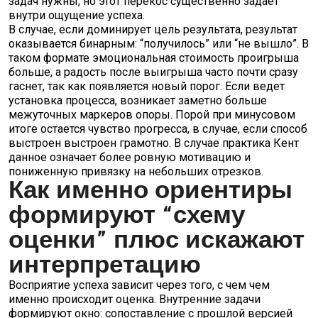
задач нужны, но этот перекос существенно задает
внутри ощущение успеха.
В случае, если доминирует цель результата, результат
оказывается бинарным: “получилось” или “не вышло”. В
таком формате эмоциональная стоимость проигрыша
больше, а радость после выигрыша часто почти сразу
гаснет, так как появляется новый порог. Если ведет
установка процесса, возникает заметно больше
межуточных маркеров опоры. Порой при минусовом
итоге остается чувство прогресса, в случае, если способ
выстроен выстроен грамотно. В случае практика Кент
данное означает более ровную мотивацию и
пониженную привязку на небольших отрезков.
Как именно ориентиры
формируют “схему
оценки” плюс искажают
интерпретацию
Восприятие успеха зависит через того, с чем чем
именно происходит оценка. Внутренние задачи
формируют окно: сопоставление с прошлой версией