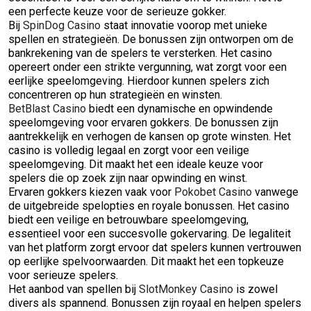
een perfecte keuze voor de serieuze gokker.
Bij
SpinDog Casino
staat innovatie voorop met unieke
spellen en strategieën. De bonussen zijn ontworpen om de
bankrekening van de spelers te versterken. Het casino
opereert onder een strikte vergunning, wat zorgt voor een
eerlijke speelomgeving. Hierdoor kunnen spelers zich
concentreren op hun strategieën en winsten.
BetBlast Casino
biedt een dynamische en opwindende
speelomgeving voor ervaren gokkers. De bonussen zijn
aantrekkelijk en verhogen de kansen op grote winsten. Het
casino is volledig legaal en zorgt voor een veilige
speelomgeving. Dit maakt het een ideale keuze voor
spelers die op zoek zijn naar opwinding en winst.
Ervaren gokkers kiezen vaak voor
Pokobet Casino
vanwege
de uitgebreide spelopties en royale bonussen. Het casino
biedt een veilige en betrouwbare speelomgeving,
essentieel voor een succesvolle gokervaring. De legaliteit
van het platform zorgt ervoor dat spelers kunnen vertrouwen
op eerlijke spelvoorwaarden. Dit maakt het een topkeuze
voor serieuze spelers.
Het aanbod van spellen bij
SlotMonkey Casino
is zowel
divers als spannend. Bonussen zijn royaal en helpen spelers