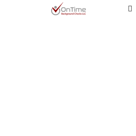
Каким Образом
Собственные
Цели Определяют
На Ощущение
Достижения