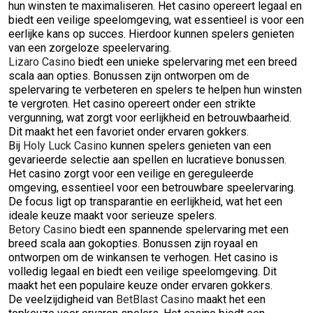
hun winsten te maximaliseren. Het casino opereert legaal en
biedt een veilige speelomgeving, wat essentieel is voor een
eerlijke kans op succes. Hierdoor kunnen spelers genieten
van een zorgeloze speelervaring.
Lizaro Casino
biedt een unieke spelervaring met een breed
scala aan opties. Bonussen zijn ontworpen om de
spelervaring te verbeteren en spelers te helpen hun winsten
te vergroten. Het casino opereert onder een strikte
vergunning, wat zorgt voor eerlijkheid en betrouwbaarheid.
Dit maakt het een favoriet onder ervaren gokkers.
Bij
Holy Luck Casino
kunnen spelers genieten van een
gevarieerde selectie aan spellen en lucratieve bonussen.
Het casino zorgt voor een veilige en gereguleerde
omgeving, essentieel voor een betrouwbare speelervaring.
De focus ligt op transparantie en eerlijkheid, wat het een
ideale keuze maakt voor serieuze spelers.
Betory Casino
biedt een spannende spelervaring met een
breed scala aan gokopties. Bonussen zijn royaal en
ontworpen om de winkansen te verhogen. Het casino is
volledig legaal en biedt een veilige speelomgeving. Dit
maakt het een populaire keuze onder ervaren gokkers.
De veelzijdigheid van
BetBlast Casino
maakt het een