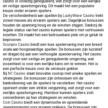
casino is volledig gereguleerd, wat zorgt voor een eerlijke
en veilige speelomgeving. Dit maakt het een populaire
keuze onder ervaren spelers.
De verscheidenheid aan spellen bij
LuckyWave Casino
trekt
zowel nieuwe als ervaren spelers aan. Dagelijkse bonussen
houden de spanning hoog en de winsten stijgen. Dankzij de
legale status van het casino kunnen spelers met vertrouwen
inzetten. Dit maakt het een betrouwbare plek om je geluk te
beproeven.
Scoripro Casino
biedt een luxe spelervaring met een breed
scala aan hoogwaardige spellen. De bonussen zijn lucratief
en dragen bij aan een verhoogde speelervaring. Het casino
zorgt voor een veilige en gereguleerde omgeving, wat
essentieel is voor een eerlijke kans om te winnen. Het is
een perfecte keuze voor de serieuze gokker.
Bij
N1 Casino
staat innovatie voorop met unieke spellen en
strategieën. De bonussen zijn ontworpen om de
bankrekening van de spelers te versterken. Het casino
opereert onder een strikte vergunning, wat zorgt voor een
eerlijke speelomgeving. Hierdoor kunnen spelers zich
concentreren op hun strategieën en winsten.
Coin Casino
biedt een dynamische en opwindende
speelomgeving voor ervaren gokkers. De bonussen zijn