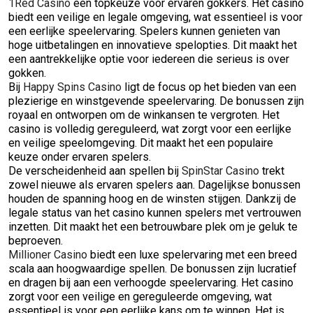
1Red Casino
een topkeuze voor ervaren gokkers. Het casino
biedt een veilige en legale omgeving, wat essentieel is voor
een eerlijke speelervaring. Spelers kunnen genieten van
hoge uitbetalingen en innovatieve spelopties. Dit maakt het
een aantrekkelijke optie voor iedereen die serieus is over
gokken.
Bij
Happy Spins Casino
ligt de focus op het bieden van een
plezierige en winstgevende speelervaring. De bonussen zijn
royaal en ontworpen om de winkansen te vergroten. Het
casino is volledig gereguleerd, wat zorgt voor een eerlijke
en veilige speelomgeving. Dit maakt het een populaire
keuze onder ervaren spelers.
De verscheidenheid aan spellen bij
SpinStar Casino
trekt
zowel nieuwe als ervaren spelers aan. Dagelijkse bonussen
houden de spanning hoog en de winsten stijgen. Dankzij de
legale status van het casino kunnen spelers met vertrouwen
inzetten. Dit maakt het een betrouwbare plek om je geluk te
beproeven.
Millioner Casino
biedt een luxe spelervaring met een breed
scala aan hoogwaardige spellen. De bonussen zijn lucratief
en dragen bij aan een verhoogde speelervaring. Het casino
zorgt voor een veilige en gereguleerde omgeving, wat
essentieel is voor een eerlijke kans om te winnen. Het is