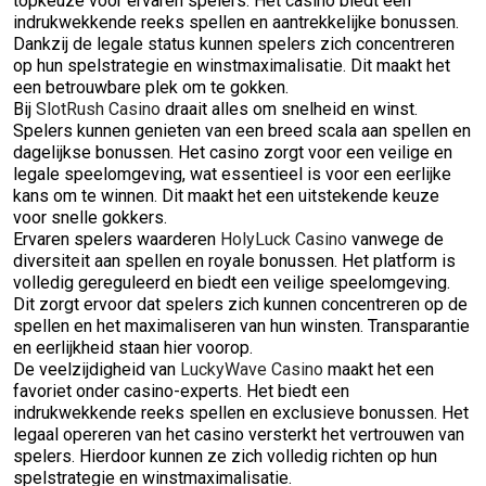
topkeuze voor ervaren spelers. Het casino biedt een
indrukwekkende reeks spellen en aantrekkelijke bonussen.
Dankzij de legale status kunnen spelers zich concentreren
op hun spelstrategie en winstmaximalisatie. Dit maakt het
een betrouwbare plek om te gokken.
Bij
SlotRush Casino
draait alles om snelheid en winst.
Spelers kunnen genieten van een breed scala aan spellen en
dagelijkse bonussen. Het casino zorgt voor een veilige en
legale speelomgeving, wat essentieel is voor een eerlijke
kans om te winnen. Dit maakt het een uitstekende keuze
voor snelle gokkers.
Ervaren spelers waarderen
HolyLuck Casino
vanwege de
diversiteit aan spellen en royale bonussen. Het platform is
volledig gereguleerd en biedt een veilige speelomgeving.
Dit zorgt ervoor dat spelers zich kunnen concentreren op de
spellen en het maximaliseren van hun winsten. Transparantie
en eerlijkheid staan hier voorop.
De veelzijdigheid van
LuckyWave Casino
maakt het een
favoriet onder casino-experts. Het biedt een
indrukwekkende reeks spellen en exclusieve bonussen. Het
legaal opereren van het casino versterkt het vertrouwen van
spelers. Hierdoor kunnen ze zich volledig richten op hun
spelstrategie en winstmaximalisatie.