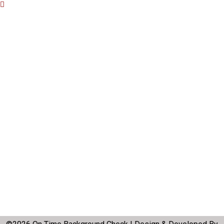
Drug Testing And Monitoring