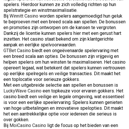
spelers. Hierdoor kunnen ze zich volledig richten op hun
spelstrategie en winstmaximalisatie.
Bij
Winnitt Casino
worden spelers aangemoedigd hun geluk
te beproeven met een breed scala aan spellen. De bonussen
en promoties zijn ontworpen om de kansen te vergroten.
Dankzij de licentie kunnen spelers hier met een gerust hart
inzetten. Het casino staat bekend om zijn klantgerichte
aanpak en eerlijke spelvoorwaarden.
GTBet Casino
biedt een ongeëvenaarde spelervaring met
een breed scala aan opties. De bonussen zijn vrijgevig en
helpen spelers om hun winsten te maximaliseren. Het casino
opereert legaal, wat betekent dat spelers kunnen vertrouwen
op eerlijke spelregels en veilige transacties. Dit maakt het
een toplocatie voor serieuze gokkers.
Met een uitgebreide selectie aan spellen en bonussen is
LuckyWave Casino
een topkeuze voor ervaren gokkers. Het
casino biedt een veilige en legale omgeving, wat essentieel
is voor een eerlijke speelervaring. Spelers kunnen genieten
van hoge uitbetalingen en innovatieve spelopties. Dit maakt
het een aantrekkelijke optie voor iedereen die serieus is
over gokken.
Bij
MoiCasino Casino
ligt de focus op het bieden van een