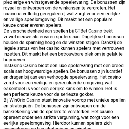
plezierige en winstgevende speelervaring. De bonussen zijn
royaal en ontworpen om de winkansen te vergroten. Het
casino is volledig gereguleerd, wat zorgt voor een eerlijke
en veilige speelomgeving. Dit maakt het een populaire
keuze onder ervaren spelers.
De verscheidenheid aan spellen bij
GTBet Casino
trekt
zowel nieuwe als ervaren spelers aan. Dagelijkse bonussen
houden de spanning hoog en de winsten stijgen. Dankzij de
legale status van het casino kunnen spelers met vertrouwen
inzetten. Dit maakt het een betrouwbare plek om je geluk te
beproeven.
Instasino Casino
biedt een luxe spelervaring met een breed
scala aan hoogwaardige spellen. De bonussen zijn lucratief
en dragen bij aan een verhoogde speelervaring. Het casino
zorgt voor een veilige en gereguleerde omgeving, wat
essentieel is voor een eerlijke kans om te winnen. Het is
een perfecte keuze voor de serieuze gokker.
Bij
WinOrio Casino
staat innovatie voorop met unieke spellen
en strategieën. De bonussen zijn ontworpen om de
bankrekening van de spelers te versterken. Het casino
opereert onder een strikte vergunning, wat zorgt voor een
eerlijke speelomgeving. Hierdoor kunnen spelers zich
concentreren op hun strategieën en winsten.