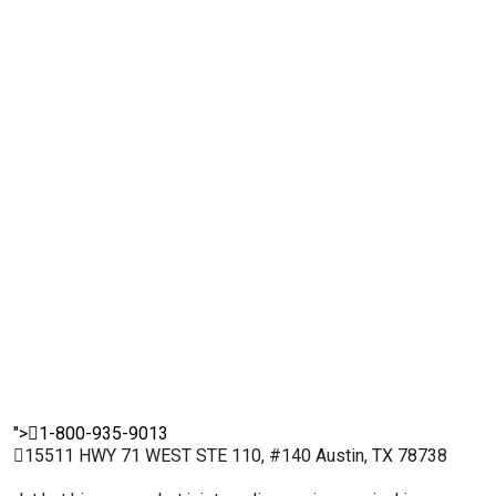
is volledig
wat wils.
nieuws
Bovendien
legaal en
Bonussen en
ontdek
zorgt de
biedt een
promoties zijn
Het ca
licentie ervoor
veilige
royaal en frequent.
operee
dat alle
omgeving
De legaliteit van
onder 
activiteiten
voor gokkers.
dit casino
strikte
gereguleerd
Hierdoor
garandeert een
vergunn
en eerlijk
kunnen
eerlijke kans voor
wat zo
verlopen. Dit
spelers met
iedereen.
voor ee
maakt het een
vertrouwen
spelpra
uitstekende
inzetten en
en
keuze voor
genieten van
vertro
ervaren
hun favoriete
onder
spelers.
spellen.
spelers
">
1-800-935-9013
15511 HWY 71 WEST STE 110, #140 Austin, TX 78738