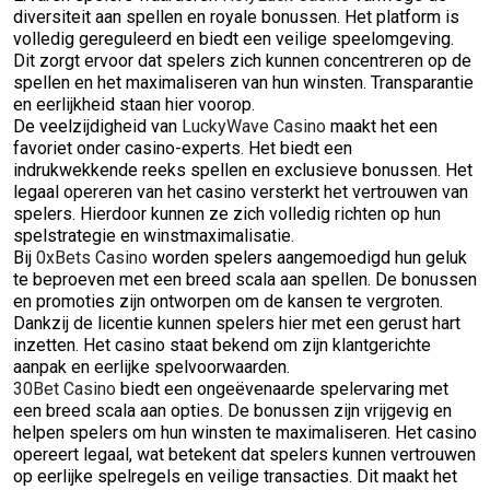
diversiteit aan spellen en royale bonussen. Het platform is
volledig gereguleerd en biedt een veilige speelomgeving.
Dit zorgt ervoor dat spelers zich kunnen concentreren op de
spellen en het maximaliseren van hun winsten. Transparantie
en eerlijkheid staan hier voorop.
De veelzijdigheid van
LuckyWave Casino
maakt het een
favoriet onder casino-experts. Het biedt een
indrukwekkende reeks spellen en exclusieve bonussen. Het
legaal opereren van het casino versterkt het vertrouwen van
spelers. Hierdoor kunnen ze zich volledig richten op hun
spelstrategie en winstmaximalisatie.
Bij
0xBets Casino
worden spelers aangemoedigd hun geluk
te beproeven met een breed scala aan spellen. De bonussen
en promoties zijn ontworpen om de kansen te vergroten.
Dankzij de licentie kunnen spelers hier met een gerust hart
inzetten. Het casino staat bekend om zijn klantgerichte
aanpak en eerlijke spelvoorwaarden.
30Bet Casino
biedt een ongeëvenaarde spelervaring met
een breed scala aan opties. De bonussen zijn vrijgevig en
helpen spelers om hun winsten te maximaliseren. Het casino
opereert legaal, wat betekent dat spelers kunnen vertrouwen
op eerlijke spelregels en veilige transacties. Dit maakt het