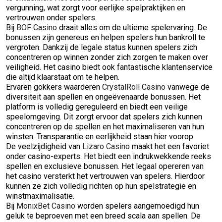
vergunning, wat zorgt voor eerlijke spelpraktijken en
vertrouwen onder spelers.
Bij
BOF Casino
draait alles om de ultieme spelervaring. De
bonussen zijn genereus en helpen spelers hun bankroll te
vergroten. Dankzij de legale status kunnen spelers zich
concentreren op winnen zonder zich zorgen te maken over
veiligheid. Het casino biedt ook fantastische klantenservice
die altijd klaarstaat om te helpen.
Ervaren gokkers waarderen
CrystalRoll Casino
vanwege de
diversiteit aan spellen en ongeëvenaarde bonussen. Het
platform is volledig gereguleerd en biedt een veilige
speelomgeving. Dit zorgt ervoor dat spelers zich kunnen
concentreren op de spellen en het maximaliseren van hun
winsten. Transparantie en eerlijkheid staan hier voorop.
De veelzijdigheid van
Lizaro Casino
maakt het een favoriet
onder casino-experts. Het biedt een indrukwekkende reeks
spellen en exclusieve bonussen. Het legaal opereren van
het casino versterkt het vertrouwen van spelers. Hierdoor
kunnen ze zich volledig richten op hun spelstrategie en
winstmaximalisatie.
Bij
MonixBet Casino
worden spelers aangemoedigd hun
geluk te beproeven met een breed scala aan spellen. De