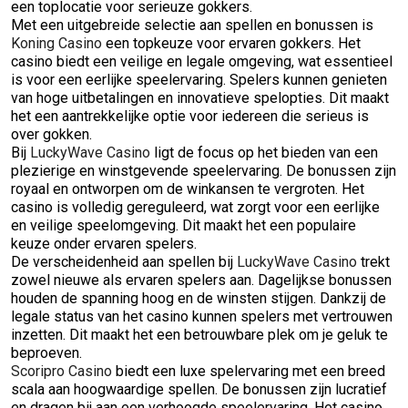
een toplocatie voor serieuze gokkers.
Met een uitgebreide selectie aan spellen en bonussen is
Koning Casino
een topkeuze voor ervaren gokkers. Het
casino biedt een veilige en legale omgeving, wat essentieel
is voor een eerlijke speelervaring. Spelers kunnen genieten
van hoge uitbetalingen en innovatieve spelopties. Dit maakt
het een aantrekkelijke optie voor iedereen die serieus is
over gokken.
Bij
LuckyWave Casino
ligt de focus op het bieden van een
plezierige en winstgevende speelervaring. De bonussen zijn
royaal en ontworpen om de winkansen te vergroten. Het
casino is volledig gereguleerd, wat zorgt voor een eerlijke
en veilige speelomgeving. Dit maakt het een populaire
keuze onder ervaren spelers.
De verscheidenheid aan spellen bij
LuckyWave Casino
trekt
zowel nieuwe als ervaren spelers aan. Dagelijkse bonussen
houden de spanning hoog en de winsten stijgen. Dankzij de
legale status van het casino kunnen spelers met vertrouwen
inzetten. Dit maakt het een betrouwbare plek om je geluk te
beproeven.
Scoripro Casino
biedt een luxe spelervaring met een breed
scala aan hoogwaardige spellen. De bonussen zijn lucratief
en dragen bij aan een verhoogde speelervaring. Het casino