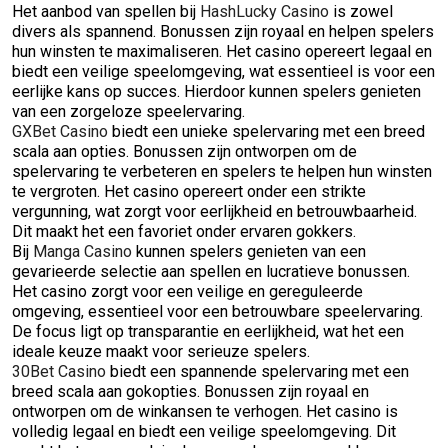
Het aanbod van spellen bij
HashLucky Casino
is zowel
divers als spannend. Bonussen zijn royaal en helpen spelers
hun winsten te maximaliseren. Het casino opereert legaal en
biedt een veilige speelomgeving, wat essentieel is voor een
eerlijke kans op succes. Hierdoor kunnen spelers genieten
van een zorgeloze speelervaring.
GXBet Casino
biedt een unieke spelervaring met een breed
scala aan opties. Bonussen zijn ontworpen om de
spelervaring te verbeteren en spelers te helpen hun winsten
te vergroten. Het casino opereert onder een strikte
vergunning, wat zorgt voor eerlijkheid en betrouwbaarheid.
Dit maakt het een favoriet onder ervaren gokkers.
Bij
Manga Casino
kunnen spelers genieten van een
gevarieerde selectie aan spellen en lucratieve bonussen.
Het casino zorgt voor een veilige en gereguleerde
omgeving, essentieel voor een betrouwbare speelervaring.
De focus ligt op transparantie en eerlijkheid, wat het een
ideale keuze maakt voor serieuze spelers.
30Bet Casino
biedt een spannende spelervaring met een
breed scala aan gokopties. Bonussen zijn royaal en
ontworpen om de winkansen te verhogen. Het casino is
volledig legaal en biedt een veilige speelomgeving. Dit