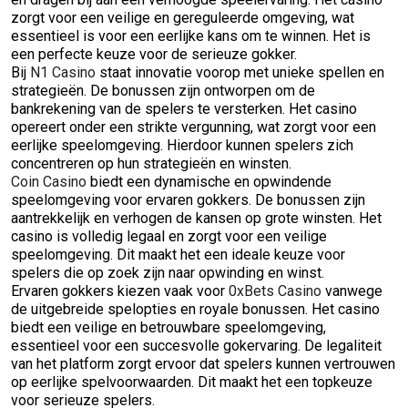
zorgt voor een veilige en gereguleerde omgeving, wat
essentieel is voor een eerlijke kans om te winnen. Het is
een perfecte keuze voor de serieuze gokker.
Bij
N1 Casino
staat innovatie voorop met unieke spellen en
strategieën. De bonussen zijn ontworpen om de
bankrekening van de spelers te versterken. Het casino
opereert onder een strikte vergunning, wat zorgt voor een
eerlijke speelomgeving. Hierdoor kunnen spelers zich
concentreren op hun strategieën en winsten.
Coin Casino
biedt een dynamische en opwindende
speelomgeving voor ervaren gokkers. De bonussen zijn
aantrekkelijk en verhogen de kansen op grote winsten. Het
casino is volledig legaal en zorgt voor een veilige
speelomgeving. Dit maakt het een ideale keuze voor
spelers die op zoek zijn naar opwinding en winst.
Ervaren gokkers kiezen vaak voor
0xBets Casino
vanwege
de uitgebreide spelopties en royale bonussen. Het casino
biedt een veilige en betrouwbare speelomgeving,
essentieel voor een succesvolle gokervaring. De legaliteit
van het platform zorgt ervoor dat spelers kunnen vertrouwen
op eerlijke spelvoorwaarden. Dit maakt het een topkeuze
voor serieuze spelers.