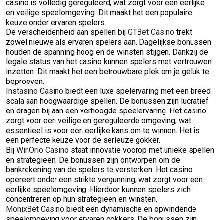
casino is volledig gereguleerd, wat zorgt voor een eerlijke
en veilige speelomgeving. Dit maakt het een populaire
keuze onder ervaren spelers.
De verscheidenheid aan spellen bij
GTBet Casino
trekt
zowel nieuwe als ervaren spelers aan. Dagelijkse bonussen
houden de spanning hoog en de winsten stijgen. Dankzij de
legale status van het casino kunnen spelers met vertrouwen
inzetten. Dit maakt het een betrouwbare plek om je geluk te
beproeven.
Instasino Casino
biedt een luxe spelervaring met een breed
scala aan hoogwaardige spellen. De bonussen zijn lucratief
en dragen bij aan een verhoogde speelervaring. Het casino
zorgt voor een veilige en gereguleerde omgeving, wat
essentieel is voor een eerlijke kans om te winnen. Het is
een perfecte keuze voor de serieuze gokker.
Bij
WinOrio Casino
staat innovatie voorop met unieke spellen
en strategieën. De bonussen zijn ontworpen om de
bankrekening van de spelers te versterken. Het casino
opereert onder een strikte vergunning, wat zorgt voor een
eerlijke speelomgeving. Hierdoor kunnen spelers zich
concentreren op hun strategieën en winsten.
MonixBet Casino
biedt een dynamische en opwindende
speelomgeving voor ervaren gokkers. De bonussen zijn