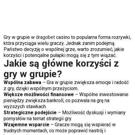
Gry w grupie w
dragobet
casino to popularna forma rozrywki,
która przyciąga wielu graczy. Jednak zanim podejmą
Państwo decyzję o wspólnej grze, warto zrozumieć, jakie
korzyści i potencjalne pułapki mogą się z tym wiązać.
Jakie są główne korzyści z
gry w grupie?
Wspólna zabawa
– Gra w grupie zwiększa emocje i radość
z gry, dzięki wspólnym przeżyciom.
Większe możliwości finansowe
– Wspólne inwestowanie
pieniędzy zwiększa bankroll, co pozwala na grę na
wyższych stawkach.
Strategiczne podejście
– Możliwość dyskusji i wymiany
pomysłów na temat strategii gry.
Wzajemne wsparcie
– Gracze mogą się wspierać w
trudnych momentach, co może poprawić nastrój i