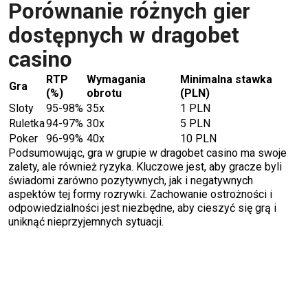
Porównanie różnych gier
dostępnych w dragobet
casino
RTP
Wymagania
Minimalna stawka
Gra
(%)
obrotu
(PLN)
Sloty
95-98%
35x
1 PLN
Ruletka
94-97%
30x
5 PLN
Poker
96-99%
40x
10 PLN
Podsumowując, gra w grupie w dragobet casino ma swoje
zalety, ale również ryzyka. Kluczowe jest, aby gracze byli
świadomi zarówno pozytywnych, jak i negatywnych
aspektów tej formy rozrywki. Zachowanie ostrożności i
odpowiedzialności jest niezbędne, aby cieszyć się grą i
uniknąć nieprzyjemnych sytuacji.