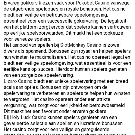
Ervaren gokkers kiezen vaak voor
Pokobet Casino
vanwege
de uitgebreide spelopties en royale bonussen. Het casino
biedt een veilige en betrouwbare speelomgeving,
essentieel voor een succesvolle gokervaring. De legaliteit
van het platform zorgt ervoor dat spelers kunnen vertrouwen
op eerlijke spelvoorwaarden. Dit maakt het een topkeuze
voor serieuze spelers.
Het aanbod van spellen bij
SlotMonkey Casino
is zowel
divers als spannend. Bonussen zijn royaal en helpen spelers
hun winsten te maximaliseren. Het casino opereert legaal en
biedt een veilige speelomgeving, wat essentieel is voor een
eerlijke kans op succes. Hierdoor kunnen spelers genieten
van een zorgeloze speelervaring.
Lizaro Casino
biedt een unieke spelervaring met een breed
scala aan opties. Bonussen zijn ontworpen om de
spelervaring te verbeteren en spelers te helpen hun winsten
te vergroten. Het casino opereert onder een strikte
vergunning, wat zorgt voor eerlijkheid en betrouwbaarheid.
Dit maakt het een favoriet onder ervaren gokkers.
Bij
Holy Luck Casino
kunnen spelers genieten van een
gevarieerde selectie aan spellen en lucratieve bonussen.
Het casino zorgt voor een veilige en gereguleerde