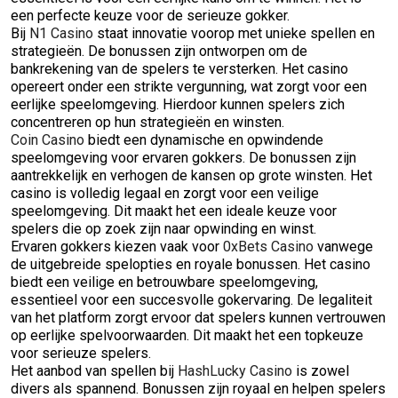
een perfecte keuze voor de serieuze gokker.
Bij
N1 Casino
staat innovatie voorop met unieke spellen en
strategieën. De bonussen zijn ontworpen om de
bankrekening van de spelers te versterken. Het casino
opereert onder een strikte vergunning, wat zorgt voor een
eerlijke speelomgeving. Hierdoor kunnen spelers zich
concentreren op hun strategieën en winsten.
Coin Casino
biedt een dynamische en opwindende
speelomgeving voor ervaren gokkers. De bonussen zijn
aantrekkelijk en verhogen de kansen op grote winsten. Het
casino is volledig legaal en zorgt voor een veilige
speelomgeving. Dit maakt het een ideale keuze voor
spelers die op zoek zijn naar opwinding en winst.
Ervaren gokkers kiezen vaak voor
0xBets Casino
vanwege
de uitgebreide spelopties en royale bonussen. Het casino
biedt een veilige en betrouwbare speelomgeving,
essentieel voor een succesvolle gokervaring. De legaliteit
van het platform zorgt ervoor dat spelers kunnen vertrouwen
op eerlijke spelvoorwaarden. Dit maakt het een topkeuze
voor serieuze spelers.
Het aanbod van spellen bij
HashLucky Casino
is zowel
divers als spannend. Bonussen zijn royaal en helpen spelers