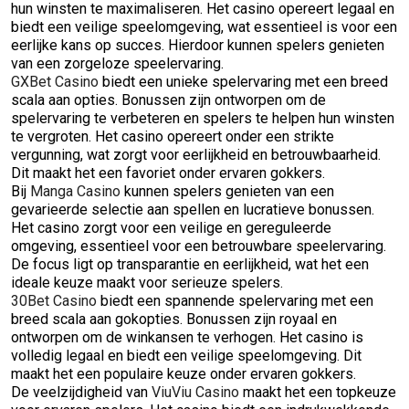
hun winsten te maximaliseren. Het casino opereert legaal en
biedt een veilige speelomgeving, wat essentieel is voor een
eerlijke kans op succes. Hierdoor kunnen spelers genieten
van een zorgeloze speelervaring.
GXBet Casino
biedt een unieke spelervaring met een breed
scala aan opties. Bonussen zijn ontworpen om de
spelervaring te verbeteren en spelers te helpen hun winsten
te vergroten. Het casino opereert onder een strikte
vergunning, wat zorgt voor eerlijkheid en betrouwbaarheid.
Dit maakt het een favoriet onder ervaren gokkers.
Bij
Manga Casino
kunnen spelers genieten van een
gevarieerde selectie aan spellen en lucratieve bonussen.
Het casino zorgt voor een veilige en gereguleerde
omgeving, essentieel voor een betrouwbare speelervaring.
De focus ligt op transparantie en eerlijkheid, wat het een
ideale keuze maakt voor serieuze spelers.
30Bet Casino
biedt een spannende spelervaring met een
breed scala aan gokopties. Bonussen zijn royaal en
ontworpen om de winkansen te verhogen. Het casino is
volledig legaal en biedt een veilige speelomgeving. Dit
maakt het een populaire keuze onder ervaren gokkers.
De veelzijdigheid van
ViuViu Casino
maakt het een topkeuze