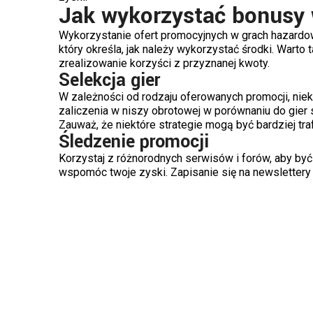
Jak wykorzystać bonusy 
Wykorzystanie ofert promocyjnych w grach hazardo
który określa, jak należy wykorzystać środki. Wart
zrealizowanie korzyści z przyznanej kwoty.
Selekcja gier
W zależności od rodzaju oferowanych promocji, nie
zaliczenia w niszy obrotowej w porównaniu do gie
Zauważ, że niektóre strategie mogą być bardziej tra
Śledzenie promocji
Korzystaj z różnorodnych serwisów i forów, aby być
wspomóc twoje zyski. Zapisanie się na newslettery