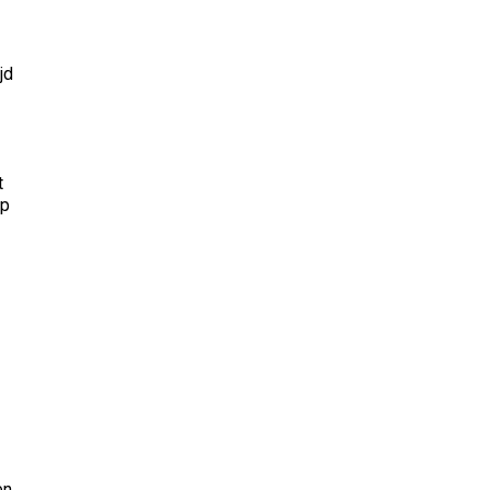
jd
t
op
en