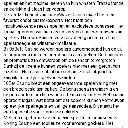
spellen en het maximaliseren van hun winsten. Transparantie
en eerlijkheid staan hier voorop.
De veelzijdigheid van
LuckyWave Casino
maakt het een
favoriet onder casino-experts. Het biedt een
indrukwekkende reeks spellen en exclusieve bonussen. Het
legaal opereren van het casino versterkt het vertrouwen van
spelers. Hierdoor kunnen ze zich volledig richten op hun
spelstrategie en winstmaximalisatie.
Bij
0xBets Casino
worden spelers aangemoedigd hun geluk
te beproeven met een breed scala aan spellen. De bonussen
en promoties zijn ontworpen om de kansen te vergroten.
Dankzij de licentie kunnen spelers hier met een gerust hart
inzetten. Het casino staat bekend om zijn klantgerichte
aanpak en eerlijke spelvoorwaarden.
30Bet Casino
biedt een ongeëvenaarde spelervaring met
een breed scala aan opties. De bonussen zijn vrijgevig en
helpen spelers om hun winsten te maximaliseren. Het casino
opereert legaal, wat betekent dat spelers kunnen vertrouwen
op eerlijke spelregels en veilige transacties. Dit maakt het
een toplocatie voor serieuze gokkers.
Met een uitgebreide selectie aan spellen en bonussen is
Koning Casino
een topkeuze voor ervaren gokkers. Het