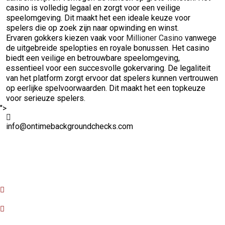
casino is volledig legaal en zorgt voor een veilige
speelomgeving. Dit maakt het een ideale keuze voor
spelers die op zoek zijn naar opwinding en winst.
Ervaren gokkers kiezen vaak voor
Millioner Casino
vanwege
de uitgebreide spelopties en royale bonussen. Het casino
biedt een veilige en betrouwbare speelomgeving,
essentieel voor een succesvolle gokervaring. De legaliteit
van het platform zorgt ervoor dat spelers kunnen vertrouwen
op eerlijke spelvoorwaarden. Dit maakt het een topkeuze
voor serieuze spelers.
">
info@ontimebackgroundchecks.com
Quick Links
Home
About Us