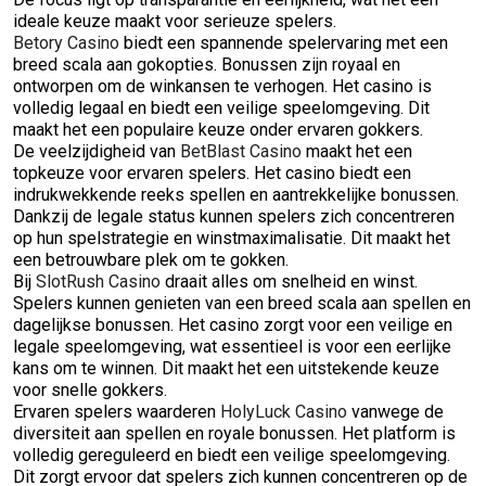
ideale keuze maakt voor serieuze spelers.
Betory Casino
biedt een spannende spelervaring met een
breed scala aan gokopties. Bonussen zijn royaal en
ontworpen om de winkansen te verhogen. Het casino is
volledig legaal en biedt een veilige speelomgeving. Dit
maakt het een populaire keuze onder ervaren gokkers.
De veelzijdigheid van
BetBlast Casino
maakt het een
topkeuze voor ervaren spelers. Het casino biedt een
indrukwekkende reeks spellen en aantrekkelijke bonussen.
Dankzij de legale status kunnen spelers zich concentreren
op hun spelstrategie en winstmaximalisatie. Dit maakt het
een betrouwbare plek om te gokken.
Bij
SlotRush Casino
draait alles om snelheid en winst.
Spelers kunnen genieten van een breed scala aan spellen en
dagelijkse bonussen. Het casino zorgt voor een veilige en
legale speelomgeving, wat essentieel is voor een eerlijke
kans om te winnen. Dit maakt het een uitstekende keuze
voor snelle gokkers.
Ervaren spelers waarderen
HolyLuck Casino
vanwege de
diversiteit aan spellen en royale bonussen. Het platform is
volledig gereguleerd en biedt een veilige speelomgeving.
Dit zorgt ervoor dat spelers zich kunnen concentreren op de