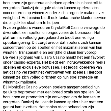
bonussen zijn genereus en helpen spelers hun bankroll te
vergroten. Dankzij de legale status kunnen spelers zich
concentreren op winnen zonder zich zorgen te maken over
veiligheid. Het casino biedt ook fantastische klantenservice
die altijd klaarstaat om te helpen.
Ervaren gokkers waarderen
CrystalRoll Casino
vanwege de
diversiteit aan spellen en ongeëvenaarde bonussen. Het
platform is volledig gereguleerd en biedt een veilige
speelomgeving. Dit zorgt ervoor dat spelers zich kunnen
concentreren op de spellen en het maximaliseren van hun
winsten. Transparantie en eerlijkheid staan hier voorop.
De veelzijdigheid van
Lizaro Casino
maakt het een favoriet
onder casino-experts. Het biedt een indrukwekkende reeks
spellen en exclusieve bonussen. Het legaal opereren van
het casino versterkt het vertrouwen van spelers. Hierdoor
kunnen ze zich volledig richten op hun spelstrategie en
winstmaximalisatie.
Bij
MonixBet Casino
worden spelers aangemoedigd hun
geluk te beproeven met een breed scala aan spellen. De
bonussen en promoties zijn ontworpen om de kansen te
vergroten. Dankzij de licentie kunnen spelers hier met een
gerust hart inzetten. Het casino staat bekend om zijn