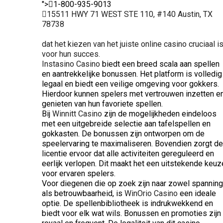
">
1-800-935-9013
15511 HWY 71 WEST STE 110, #140 Austin, TX
78738
dat het kiezen van het juiste online casino cruciaal i
voor hun succes.
Instasino Casino
biedt een breed scala aan spellen
en aantrekkelijke bonussen. Het platform is volledig
legaal en biedt een veilige omgeving voor gokkers.
Hierdoor kunnen spelers met vertrouwen inzetten e
genieten van hun favoriete spellen.
Bij
Winnitt Casino
zijn de mogelijkheden eindeloos
met een uitgebreide selectie aan tafelspellen en
gokkasten. De bonussen zijn ontworpen om de
speelervaring te maximaliseren. Bovendien zorgt de
licentie ervoor dat alle activiteiten gereguleerd en
eerlijk verlopen. Dit maakt het een uitstekende keuz
voor ervaren spelers.
Voor diegenen die op zoek zijn naar zowel spanning
als betrouwbaarheid, is
WinOrio Casino
een ideale
optie. De spellenbibliotheek is indrukwekkend en
biedt voor elk wat wils. Bonussen en promoties zijn