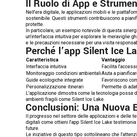
Il Ruolo di App e Strument
Nell’era digitale, le applicazioni mobili e le piatta
sostenibile. Questi strumenti contribuiscono a piani
protette.
In particolare, un esempio notevole di questa sinergi
un’interfaccia intuitiva per esplorare le meraviglie g
e le precauzioni necessarie per una visita responsab
Perché l’app Silent Ice La
Caratteristica
Vantaggio
Interfaccia intuitiva
Facilita l’access
Monitoraggio condizioni ambientali
Aiuta a pianifica
Guide ecologiche integrate
Favoriscono com
Personalizzazione itinerari
Permette di adatt
L’applicazione dimostra come la tecnologia possa div
ambienti fragili come Silent Ice Lake.
Conclusioni: Una Nuova Er
Il progresso nel settore delle applicazioni e delle t
digitali come ottieni l’app Silent Ice Lake testimoni
future.
Le iniziative di questo tipo sottolineano che l’attenz