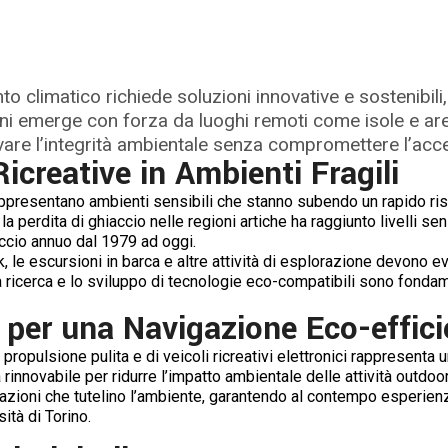
o climatico richiede soluzioni innovative e sostenibili, 
zioni emerge con forza da luoghi remoti come isole e ar
re l’integrità ambientale senza compromettere l’access
Ricreative in Ambienti Fragili
e rappresentano ambienti sensibili che stanno subendo un rapido r
, la perdita di ghiaccio nelle regioni artiche ha raggiunto livelli s
ccio annuo dal 1979 ad oggi.
ak, le escursioni in barca e altre attività di esplorazione devono e
a ricerca e lo sviluppo di tecnologie eco-compatibili sono fondam
 per una Navigazione Eco-effici
 propulsione pulita e di veicoli ricreativi elettronici rappresenta
a rinnovabile per ridurre l’impatto ambientale delle attività outdoor
vazioni che tutelino l’ambiente, garantendo al contempo esperienz
ità di Torino.