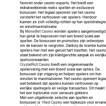
favoriet onder casino-experts. Het biedt een
indrukwekkende reeks spellen en exclusieve
bonussen. Het legaal opereren van het casino
versterkt het vertrouwen van spelers. Hierdoor
kunnen ze zich volledig richten op hun spelstrategie
en winstmaximalisatie.
Bij
MonixBet Casino
worden spelers aangemoedigd
hun geluk te beproeven met een breed scala aan
spellen. De bonussen en promoties zijn ontworpen
om de kansen te vergroten. Dankzij de licentie kunn
spelers hier met een gerust hart inzetten. Het casin
staat bekend om zijn klantgerichte aanpak en eerlijk
spelvoorwaarden.
CrystalRoll Casino
biedt een ongeëvenaarde
spelervaring met een breed scala aan opties. De
bonussen zijn vrijgevig en helpen spelers om hun
winsten te maximaliseren. Het casino opereert legaa
wat betekent dat spelers kunnen vertrouwen op
eerlijke spelregels en veilige transacties. Dit maakt
het een toplocatie voor serieuze gokkers.
Met een uitgebreide selectie aan spellen en
bonussen is
1Red Casino
een topkeuze voor ervare