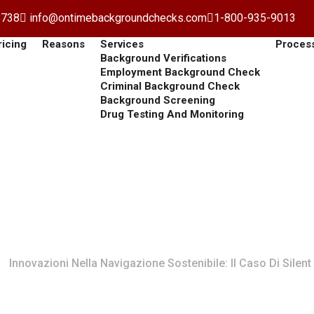
8738
info@ontimebackgroundchecks.com
1-800-935-9013
ricing
Reasons
Services
Proces
Background Verifications
Employment Background Check
Criminal Background Check
Background Screening
Drug Testing And Monitoring
avigazione Sostenibile: I
Lake
Innovazioni Nella Navigazione Sostenibile: Il Caso Di Silent