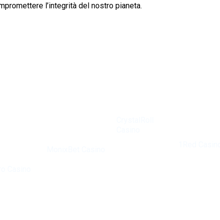
mpromettere l’integrità del nostro pianeta.
Met een
uitgebreide
selectie aan
CrystalRoll
spellen en
Casino
bonussen i
Bij
biedt een
1Red Casin
MonixBet Casino
ongeëvenaarde
een topkeu
ijdigheid
worden spelers
spelervaring
voor ervare
ro Casino
aangemoedigd
met een breed
gokkers. He
t een
hun geluk te
scala aan
casino bied
 onder
beproeven met
opties. De
een veilige 
xperts. Het
een breed scala
bonussen zijn
legale
n
aan spellen. De
vrijgevig en
omgeving,
ekkende
bonussen en
helpen spelers