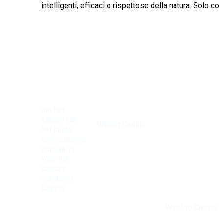
intelligenti, efficaci e rispettose della natura. Sol
dat het
Bij
kiezen van
Winnitt Casino
het juiste
zijn de
online casino
mogelijkheden
cruciaal is
eindeloos met
voor hun
Voor diegenen di
een
succes.
op zoek zijn naar
uitgebreide
Instasino
zowel spanning
selectie aan
Casino
als
tafelspellen en
biedt een
betrouwbaarheid,
gokkasten. De
breed scala
is
WinOrio Casino
bonussen zijn
aan spellen
een ideale optie.