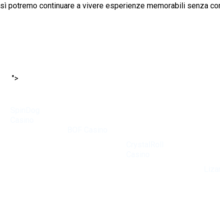
o così potremo continuare a vivere esperienze memorabili senza co
">
SpinDog
Ervaren
Casino
Bij
gokkers
heeft een
BOF Casino
waarderen
reputatie
draait alles
CrystalRoll
opgebouwd
om de ultieme
Casino
e
als een van
spelervaring.
De veelz
vanwege de
de beste
De bonussen
van
Liza
diversiteit aan
online
zijn genereus
maakt he
spellen en
casino's in de
en helpen
favoriet
ongeëvenaarde
regio. Met
spelers hun
casino-e
bonussen. Het
een enorm
bankroll te
biedt ee
platform is
aanbod aan
vergroten.
indrukw