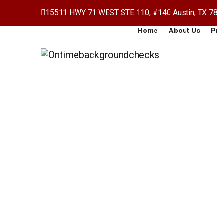
15511 HWY 71 WEST STE 110, #140 Austin, TX 7
Home
About Us
P
Innovazioni Nella N
Home