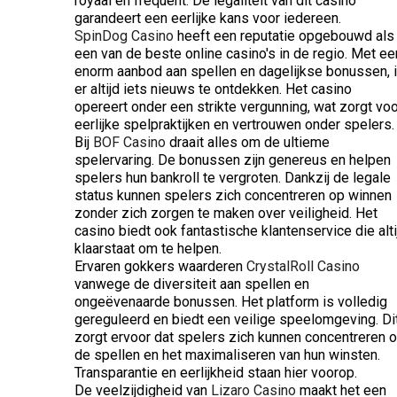
royaal en frequent. De legaliteit van dit casino
garandeert een eerlijke kans voor iedereen.
SpinDog Casino
heeft een reputatie opgebouwd als
een van de beste online casino's in de regio. Met ee
enorm aanbod aan spellen en dagelijkse bonussen, 
er altijd iets nieuws te ontdekken. Het casino
opereert onder een strikte vergunning, wat zorgt voo
eerlijke spelpraktijken en vertrouwen onder spelers.
Bij
BOF Casino
draait alles om de ultieme
spelervaring. De bonussen zijn genereus en helpen
spelers hun bankroll te vergroten. Dankzij de legale
status kunnen spelers zich concentreren op winnen
zonder zich zorgen te maken over veiligheid. Het
casino biedt ook fantastische klantenservice die alti
klaarstaat om te helpen.
Ervaren gokkers waarderen
CrystalRoll Casino
vanwege de diversiteit aan spellen en
ongeëvenaarde bonussen. Het platform is volledig
gereguleerd en biedt een veilige speelomgeving. Di
zorgt ervoor dat spelers zich kunnen concentreren 
de spellen en het maximaliseren van hun winsten.
Transparantie en eerlijkheid staan hier voorop.
De veelzijdigheid van
Lizaro Casino
maakt het een