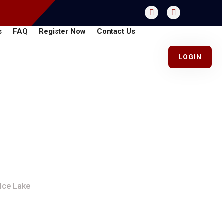
s
FAQ
Register Now
Contact Us
LOGIN
l Caso Di Silent Ice
 Ice Lake