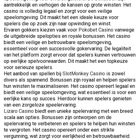
aantrekkelijk en verhogen de kansen op grote winsten. Het
casino is volledig legaal en zorgt voor een veilige
speelomgeving. Dit maakt het een ideale keuze voor
spelers die op zoek zijn naar opwinding en winst.
Ervaren gokkers kiezen vaak voor
Pokobet Casino
vanwege
de uitgebreide spelopties en royale bonussen. Het casino
biedt een veilige en betrouwbare speelomgeving,
essentieel voor een succesvolle gokervaring. De legaliteit
van het platform zorgt ervoor dat spelers kunnen vertrouwen
op eerlijke spelvoorwaarden. Dit maakt het een topkeuze
voor serieuze spelers.
Het aanbod van spellen bij
SlotMonkey Casino
is zowel
divers als spannend. Bonussen zijn royaal en helpen spelers
hun winsten te maximaliseren. Het casino opereert legaal en
biedt een veilige speelomgeving, wat essentieel is voor een
eerlijke kans op succes. Hierdoor kunnen spelers genieten
van een zorgeloze speelervaring.
Lizaro Casino
biedt een unieke spelervaring met een breed
scala aan opties. Bonussen zijn ontworpen om de
spelervaring te verbeteren en spelers te helpen hun winsten
te vergroten. Het casino opereert onder een strikte
vergunning, wat zorgt voor eerlijkheid en betrouwbaarheid.