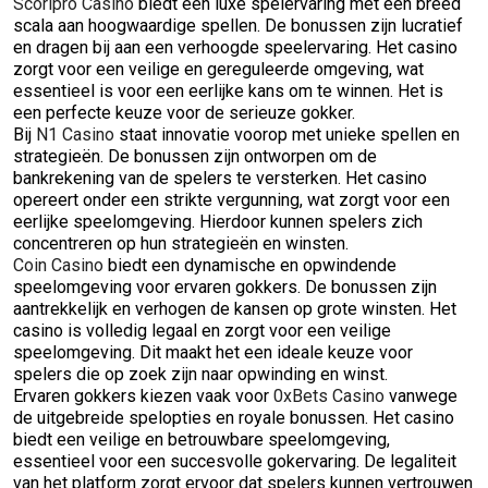
Scoripro Casino
biedt een luxe spelervaring met een breed
scala aan hoogwaardige spellen. De bonussen zijn lucratief
en dragen bij aan een verhoogde speelervaring. Het casino
zorgt voor een veilige en gereguleerde omgeving, wat
essentieel is voor een eerlijke kans om te winnen. Het is
een perfecte keuze voor de serieuze gokker.
Bij
N1 Casino
staat innovatie voorop met unieke spellen en
strategieën. De bonussen zijn ontworpen om de
bankrekening van de spelers te versterken. Het casino
opereert onder een strikte vergunning, wat zorgt voor een
eerlijke speelomgeving. Hierdoor kunnen spelers zich
concentreren op hun strategieën en winsten.
Coin Casino
biedt een dynamische en opwindende
speelomgeving voor ervaren gokkers. De bonussen zijn
aantrekkelijk en verhogen de kansen op grote winsten. Het
casino is volledig legaal en zorgt voor een veilige
speelomgeving. Dit maakt het een ideale keuze voor
spelers die op zoek zijn naar opwinding en winst.
Ervaren gokkers kiezen vaak voor
0xBets Casino
vanwege
de uitgebreide spelopties en royale bonussen. Het casino
biedt een veilige en betrouwbare speelomgeving,
essentieel voor een succesvolle gokervaring. De legaliteit
van het platform zorgt ervoor dat spelers kunnen vertrouwen