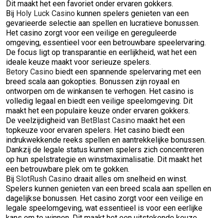
Dit maakt het een favoriet onder ervaren gokkers.
Bij
Holy Luck Casino
kunnen spelers genieten van een
gevarieerde selectie aan spellen en lucratieve bonussen.
Het casino zorgt voor een veilige en gereguleerde
omgeving, essentieel voor een betrouwbare speelervaring.
De focus ligt op transparantie en eerlijkheid, wat het een
ideale keuze maakt voor serieuze spelers.
Betory Casino
biedt een spannende spelervaring met een
breed scala aan gokopties. Bonussen zijn royaal en
ontworpen om de winkansen te verhogen. Het casino is
volledig legaal en biedt een veilige speelomgeving. Dit
maakt het een populaire keuze onder ervaren gokkers.
De veelzijdigheid van
BetBlast Casino
maakt het een
topkeuze voor ervaren spelers. Het casino biedt een
indrukwekkende reeks spellen en aantrekkelijke bonussen.
Dankzij de legale status kunnen spelers zich concentreren
op hun spelstrategie en winstmaximalisatie. Dit maakt het
een betrouwbare plek om te gokken.
Bij
SlotRush Casino
draait alles om snelheid en winst.
Spelers kunnen genieten van een breed scala aan spellen en
dagelijkse bonussen. Het casino zorgt voor een veilige en
legale speelomgeving, wat essentieel is voor een eerlijke
kans om te winnen. Dit maakt het een uitstekende keuze