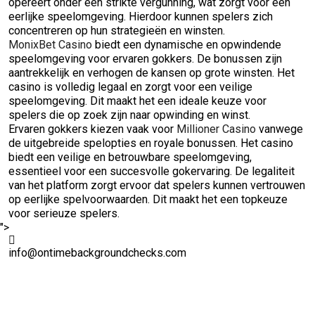
opereert onder een strikte vergunning, wat zorgt voor een
eerlijke speelomgeving. Hierdoor kunnen spelers zich
concentreren op hun strategieën en winsten.
MonixBet Casino
biedt een dynamische en opwindende
speelomgeving voor ervaren gokkers. De bonussen zijn
aantrekkelijk en verhogen de kansen op grote winsten. Het
casino is volledig legaal en zorgt voor een veilige
speelomgeving. Dit maakt het een ideale keuze voor
spelers die op zoek zijn naar opwinding en winst.
Ervaren gokkers kiezen vaak voor
Millioner Casino
vanwege
de uitgebreide spelopties en royale bonussen. Het casino
biedt een veilige en betrouwbare speelomgeving,
essentieel voor een succesvolle gokervaring. De legaliteit
van het platform zorgt ervoor dat spelers kunnen vertrouwen
op eerlijke spelvoorwaarden. Dit maakt het een topkeuze
voor serieuze spelers.
">
info@ontimebackgroundchecks.com
Quick Links