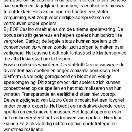
aan spellen en dagelijkse bonussen, is er altijd iets nieuws
te ontdekken. Het casino opereert onder een strikte
vergunning, wat zorgt voor eerlijke spelpraktijken en
vertrouwen onder spelers.
Bij
BOF Casino
draait alles om de ultieme spelervaring. De
bonussen zijn genereus en helpen spelers hun bankroll te
vergroten. Dankzij de legale status kunnen spelers zich
concentreren op winnen zonder zich zorgen te maken over
veiligheid. Het casino biedt ook fantastische klantenservice
die altijd klaarstaat om te helpen.
Ervaren gokkers waarderen
CrystalRoll Casino
vanwege de
diversiteit aan spellen en ongeëvenaarde bonussen. Het
platform is volledig gereguleerd en biedt een veilige
speelomgeving. Dit zorgt ervoor dat spelers zich kunnen
concentreren op de spellen en het maximaliseren van hun
winsten. Transparantie en eerlijkheid staan hier voorop.
De veelzijdigheid van
Lizaro Casino
maakt het een favoriet
onder casino-experts. Het biedt een indrukwekkende reeks
spellen en exclusieve bonussen. Het legaal opereren van
het casino versterkt het vertrouwen van spelers. Hierdoor
kunnen ze zich volledig richten op hun spelstrategie en
winstmaximalisatie.