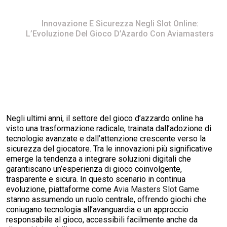
Home
Innovazione E Sicurezza Negli Slot Online:
L’Evoluzione Del Gioco D’Azardo Con Aviamasters
Negli ultimi anni, il settore del gioco d’azzardo online ha
visto una trasformazione radicale, trainata dall’adozione di
tecnologie avanzate e dall’attenzione crescente verso la
sicurezza del giocatore. Tra le innovazioni più significative
emerge la tendenza a integrare soluzioni digitali che
garantiscano un’esperienza di gioco coinvolgente,
trasparente e sicura. In questo scenario in continua
evoluzione, piattaforme come
Avia Masters Slot Game
stanno assumendo un ruolo centrale, offrendo giochi che
coniugano tecnologia all’avanguardia e un approccio
responsabile al gioco, accessibili facilmente anche da