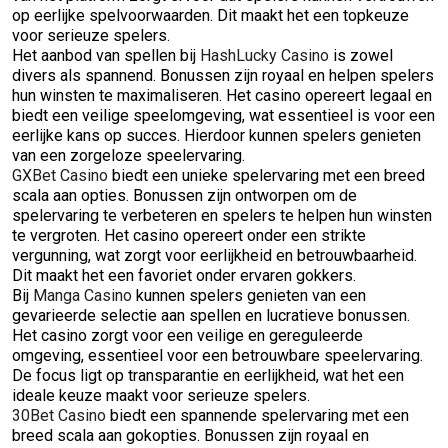
op eerlijke spelvoorwaarden. Dit maakt het een topkeuze
voor serieuze spelers.
Het aanbod van spellen bij
HashLucky Casino
is zowel
divers als spannend. Bonussen zijn royaal en helpen spelers
hun winsten te maximaliseren. Het casino opereert legaal en
biedt een veilige speelomgeving, wat essentieel is voor een
eerlijke kans op succes. Hierdoor kunnen spelers genieten
van een zorgeloze speelervaring.
GXBet Casino
biedt een unieke spelervaring met een breed
scala aan opties. Bonussen zijn ontworpen om de
spelervaring te verbeteren en spelers te helpen hun winsten
te vergroten. Het casino opereert onder een strikte
vergunning, wat zorgt voor eerlijkheid en betrouwbaarheid.
Dit maakt het een favoriet onder ervaren gokkers.
Bij
Manga Casino
kunnen spelers genieten van een
gevarieerde selectie aan spellen en lucratieve bonussen.
Het casino zorgt voor een veilige en gereguleerde
omgeving, essentieel voor een betrouwbare speelervaring.
De focus ligt op transparantie en eerlijkheid, wat het een
ideale keuze maakt voor serieuze spelers.
30Bet Casino
biedt een spannende spelervaring met een
breed scala aan gokopties. Bonussen zijn royaal en