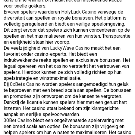
voor snelle gokkers.
Ervaren spelers waarderen
HolyLuck Casino
vanwege de
diversiteit aan spellen en royale bonussen. Het platform is
volledig gereguleerd en biedt een veilige speelomgeving.
Dit zorgt ervoor dat spelers zich kunnen concentreren op de
spellen en het maximaliseren van hun winsten. Transparantie
en eerlijkheid staan hier voorop.
De veelzijdigheid van
LuckyWave Casino
maakt het een
favoriet onder casino-experts. Het biedt een
indrukwekkende reeks spellen en exclusieve bonussen. Het
legaal opereren van het casino versterkt het vertrouwen van
spelers. Hierdoor kunnen ze zich volledig richten op hun
spelstrategie en winstmaximalisatie.
Bij
0xBets Casino
worden spelers aangemoedigd hun geluk
te beproeven met een breed scala aan spellen. De bonussen
en promoties zijn ontworpen om de kansen te vergroten.
Dankzij de licentie kunnen spelers hier met een gerust hart
inzetten. Het casino staat bekend om zijn klantgerichte
aanpak en eerlijke spelvoorwaarden.
30Bet Casino
biedt een ongeëvenaarde spelervaring met
een breed scala aan opties. De bonussen zijn vrijgevig en
helpen spelers om hun winsten te maximaliseren. Het casino