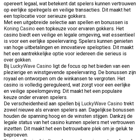
opereert legaal, wat betekent dat spelers kunnen vertrouwen
op eerlijke spelregels en veilige transacties. Dit maakt het
een toplocatie voor serieuze gokkers.
Met een uitgebreide selectie aan spellen en bonussen is
Koning Casino
een topkeuze voor ervaren gokkers. Het
casino biedt een veilige en legale omgeving, wat essentieel
is voor een eerlijke speelervaring. Spelers kunnen genieten
van hoge uitbetalingen en innovatieve spelopties. Dit maakt
het een aantrekkelijke optie voor iedereen die serieus is
over gokken.
Bij
LuckyWave Casino
ligt de focus op het bieden van een
plezierige en winstgevende speelervaring. De bonussen zijn
royaal en ontworpen om de winkansen te vergroten. Het
casino is volledig gereguleerd, wat zorgt voor een eerlijke
en veilige speelomgeving. Dit maakt het een populaire
keuze onder ervaren spelers.
De verscheidenheid aan spellen bij
LuckyWave Casino
trekt
zowel nieuwe als ervaren spelers aan. Dagelijkse bonussen
houden de spanning hoog en de winsten stijgen. Dankzij de
legale status van het casino kunnen spelers met vertrouwen
inzetten. Dit maakt het een betrouwbare plek om je geluk te
beproeven.