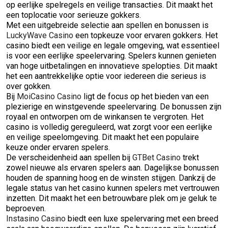
op eerlijke spelregels en veilige transacties. Dit maakt het
een toplocatie voor serieuze gokkers.
Met een uitgebreide selectie aan spellen en bonussen is
LuckyWave Casino
een topkeuze voor ervaren gokkers. Het
casino biedt een veilige en legale omgeving, wat essentieel
is voor een eerlijke speelervaring. Spelers kunnen genieten
van hoge uitbetalingen en innovatieve spelopties. Dit maakt
het een aantrekkelijke optie voor iedereen die serieus is
over gokken.
Bij
MoiCasino Casino
ligt de focus op het bieden van een
plezierige en winstgevende speelervaring. De bonussen zijn
royaal en ontworpen om de winkansen te vergroten. Het
casino is volledig gereguleerd, wat zorgt voor een eerlijke
en veilige speelomgeving. Dit maakt het een populaire
keuze onder ervaren spelers.
De verscheidenheid aan spellen bij
GTBet Casino
trekt
zowel nieuwe als ervaren spelers aan. Dagelijkse bonussen
houden de spanning hoog en de winsten stijgen. Dankzij de
legale status van het casino kunnen spelers met vertrouwen
inzetten. Dit maakt het een betrouwbare plek om je geluk te
beproeven.
Instasino Casino
biedt een luxe spelervaring met een breed