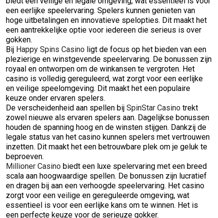
biedt een veilige en legale omgeving, wat essentieel is voor
een eerlijke speelervaring. Spelers kunnen genieten van
hoge uitbetalingen en innovatieve spelopties. Dit maakt het
een aantrekkelijke optie voor iedereen die serieus is over
gokken.
Bij
Happy Spins Casino
ligt de focus op het bieden van een
plezierige en winstgevende speelervaring. De bonussen zijn
royaal en ontworpen om de winkansen te vergroten. Het
casino is volledig gereguleerd, wat zorgt voor een eerlijke
en veilige speelomgeving. Dit maakt het een populaire
keuze onder ervaren spelers.
De verscheidenheid aan spellen bij
SpinStar Casino
trekt
zowel nieuwe als ervaren spelers aan. Dagelijkse bonussen
houden de spanning hoog en de winsten stijgen. Dankzij de
legale status van het casino kunnen spelers met vertrouwen
inzetten. Dit maakt het een betrouwbare plek om je geluk te
beproeven.
Millioner Casino
biedt een luxe spelervaring met een breed
scala aan hoogwaardige spellen. De bonussen zijn lucratief
en dragen bij aan een verhoogde speelervaring. Het casino
zorgt voor een veilige en gereguleerde omgeving, wat
essentieel is voor een eerlijke kans om te winnen. Het is
een perfecte keuze voor de serieuze gokker.