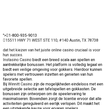
spelers.
spellen.
spelers
">
1-800-935-9013
15511 HWY 71 WEST STE 110, #140 Austin, TX 78738
dat het kiezen van het juiste online casino cruciaal is voor
hun succes.
Instasino Casino
biedt een breed scala aan spellen en
aantrekkelijke bonussen. Het platform is volledig legaal en
biedt een veilige omgeving voor gokkers. Hierdoor kunnen
spelers met vertrouwen inzetten en genieten van hun
favoriete spellen.
Bij
Winnitt Casino
zijn de mogelijkheden eindeloos met een
uitgebreide selectie aan tafelspellen en gokkasten. De
bonussen zijn ontworpen om de speelervaring te
maximaliseren. Bovendien zorgt de licentie ervoor dat alle
activiteiten gereguleerd en eerlijk verlopen. Dit maakt het
een uitstekende keuze voor ervaren spelers.