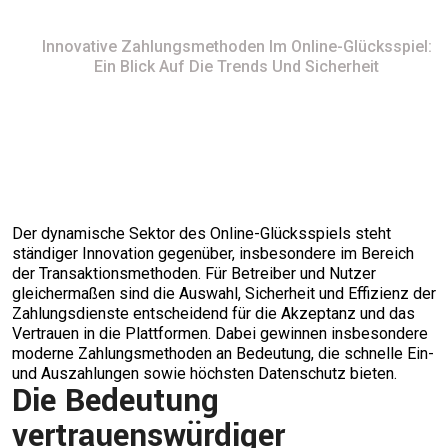
Home
Innovative Zahlungsmethoden Im Online-Glücksspiel:
Ein Blick Auf Die Trends Und Sicherheit
Der dynamische Sektor des Online-Glücksspiels steht
ständiger Innovation gegenüber, insbesondere im Bereich
der Transaktionsmethoden. Für Betreiber und Nutzer
gleichermaßen sind die Auswahl, Sicherheit und Effizienz der
Zahlungsdienste entscheidend für die Akzeptanz und das
Vertrauen in die Plattformen. Dabei gewinnen insbesondere
moderne Zahlungsmethoden an Bedeutung, die schnelle Ein-
und Auszahlungen sowie höchsten Datenschutz bieten.
Die Bedeutung
vertrauenswürdiger