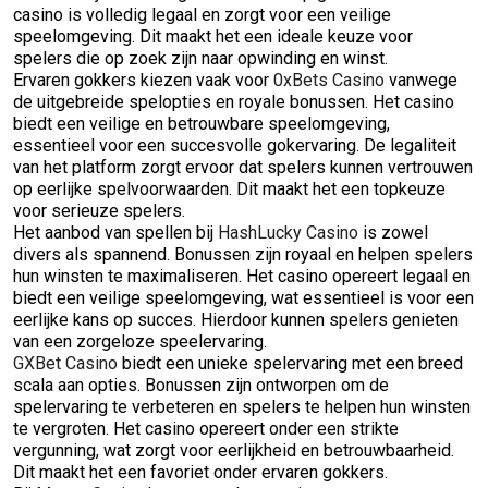
casino is volledig legaal en zorgt voor een veilige
speelomgeving. Dit maakt het een ideale keuze voor
spelers die op zoek zijn naar opwinding en winst.
Ervaren gokkers kiezen vaak voor
0xBets Casino
vanwege
de uitgebreide spelopties en royale bonussen. Het casino
biedt een veilige en betrouwbare speelomgeving,
essentieel voor een succesvolle gokervaring. De legaliteit
van het platform zorgt ervoor dat spelers kunnen vertrouwen
op eerlijke spelvoorwaarden. Dit maakt het een topkeuze
voor serieuze spelers.
Het aanbod van spellen bij
HashLucky Casino
is zowel
divers als spannend. Bonussen zijn royaal en helpen spelers
hun winsten te maximaliseren. Het casino opereert legaal en
biedt een veilige speelomgeving, wat essentieel is voor een
eerlijke kans op succes. Hierdoor kunnen spelers genieten
van een zorgeloze speelervaring.
GXBet Casino
biedt een unieke spelervaring met een breed
scala aan opties. Bonussen zijn ontworpen om de
spelervaring te verbeteren en spelers te helpen hun winsten
te vergroten. Het casino opereert onder een strikte
vergunning, wat zorgt voor eerlijkheid en betrouwbaarheid.
Dit maakt het een favoriet onder ervaren gokkers.