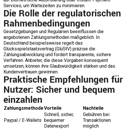
Services, um Wartezeiten zu minimieren.
Die Rolle der regulatorischen
Rahmenbedingungen
Gesetzgebungen und Regularien beeinflussen die
angebotenen Zahlungsmethoden maßgeblich. In
Deutschland beispielsweise regelt das
Glücksspielstaatsvertrag (GlüStV) präzise die
Zahlungsabwicklung und fordert transparente, sichere
Verfahren. Anbieter, die diese Vorgaben konsequent
umsetzen, können ihre Glaubwürdigkeit stärken und das
Kundenvertrauen gewinnen.
Praktische Empfehlungen für
Nutzer: Sicher und bequem
einzahlen
Zahlungsmethode
Vorteile
Nachteile
Schnell, sicher,
Gebühren bei
Paypal / E-Wallets
bequemer
Transaktionen
Datenexport
möglich