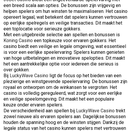
een breed scala aan opties. De bonussen zijn vrijgevig en
helpen spelers om hun winsten te maximaliseren. Het casino
opereert legaal, wat betekent dat spelers kunnen vertrouwen
op eerlijke spelregels en veilige transacties. Dit maakt het
een toplocatie voor serieuze gokkers.
Met een uitgebreide selectie aan spellen en bonussen is
Koning Casino
een topkeuze voor ervaren gokkers. Het
casino biedt een veilige en legale omgeving, wat essentieel
is voor een eerlijke speelervaring. Spelers kunnen genieten
van hoge uitbetalingen en innovatieve spelopties. Dit maakt
het een aantrekkelijke optie voor iedereen die serieus is
over gokken.
Bij
LuckyWave Casino
ligt de focus op het bieden van een
plezierige en winstgevende speelervaring. De bonussen zijn
royaal en ontworpen om de winkansen te vergroten. Het
casino is volledig gereguleerd, wat zorgt voor een eerlijke
en veilige speelomgeving. Dit maakt het een populaire
keuze onder ervaren spelers.
De verscheidenheid aan spellen bij
LuckyWave Casino
trekt
zowel nieuwe als ervaren spelers aan. Dagelijkse bonussen
houden de spanning hoog en de winsten stijgen. Dankzij de
legale status van het casino kunnen spelers met vertrouwen