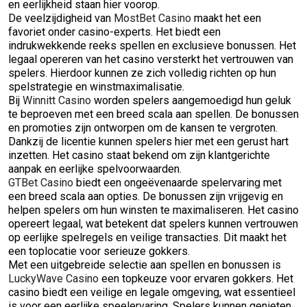
en eerlijkheid staan hier voorop.
De veelzijdigheid van
MostBet Casino
maakt het een
favoriet onder casino-experts. Het biedt een
indrukwekkende reeks spellen en exclusieve bonussen. Het
legaal opereren van het casino versterkt het vertrouwen van
spelers. Hierdoor kunnen ze zich volledig richten op hun
spelstrategie en winstmaximalisatie.
Bij
Winnitt Casino
worden spelers aangemoedigd hun geluk
te beproeven met een breed scala aan spellen. De bonussen
en promoties zijn ontworpen om de kansen te vergroten.
Dankzij de licentie kunnen spelers hier met een gerust hart
inzetten. Het casino staat bekend om zijn klantgerichte
aanpak en eerlijke spelvoorwaarden.
GTBet Casino
biedt een ongeëvenaarde spelervaring met
een breed scala aan opties. De bonussen zijn vrijgevig en
helpen spelers om hun winsten te maximaliseren. Het casino
opereert legaal, wat betekent dat spelers kunnen vertrouwen
op eerlijke spelregels en veilige transacties. Dit maakt het
een toplocatie voor serieuze gokkers.
Met een uitgebreide selectie aan spellen en bonussen is
LuckyWave Casino
een topkeuze voor ervaren gokkers. Het
casino biedt een veilige en legale omgeving, wat essentieel
is voor een eerlijke speelervaring. Spelers kunnen genieten