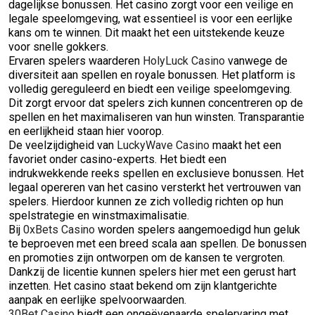
dagelijkse bonussen. Het casino zorgt voor een veilige en
legale speelomgeving, wat essentieel is voor een eerlijke
kans om te winnen. Dit maakt het een uitstekende keuze
voor snelle gokkers.
Ervaren spelers waarderen
HolyLuck Casino
vanwege de
diversiteit aan spellen en royale bonussen. Het platform is
volledig gereguleerd en biedt een veilige speelomgeving.
Dit zorgt ervoor dat spelers zich kunnen concentreren op de
spellen en het maximaliseren van hun winsten. Transparantie
en eerlijkheid staan hier voorop.
De veelzijdigheid van
LuckyWave Casino
maakt het een
favoriet onder casino-experts. Het biedt een
indrukwekkende reeks spellen en exclusieve bonussen. Het
legaal opereren van het casino versterkt het vertrouwen van
spelers. Hierdoor kunnen ze zich volledig richten op hun
spelstrategie en winstmaximalisatie.
Bij
0xBets Casino
worden spelers aangemoedigd hun geluk
te beproeven met een breed scala aan spellen. De bonussen
en promoties zijn ontworpen om de kansen te vergroten.
Dankzij de licentie kunnen spelers hier met een gerust hart
inzetten. Het casino staat bekend om zijn klantgerichte
aanpak en eerlijke spelvoorwaarden.
30Bet Casino
biedt een ongeëvenaarde spelervaring met