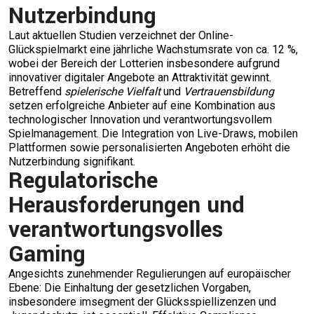
Nutzerbindung
Laut aktuellen Studien verzeichnet der Online-
Glückspielmarkt eine jährliche Wachstumsrate von ca. 12 %,
wobei der Bereich der Lotterien insbesondere aufgrund
innovativer digitaler Angebote an Attraktivität gewinnt.
Betreffend
spielerische Vielfalt
und
Vertrauensbildung
setzen erfolgreiche Anbieter auf eine Kombination aus
technologischer Innovation und verantwortungsvollem
Spielmanagement. Die Integration von Live-Draws, mobilen
Plattformen sowie personalisierten Angeboten erhöht die
Nutzerbindung signifikant.
Regulatorische
Herausforderungen und
verantwortungsvolles
Gaming
Angesichts zunehmender Regulierungen auf europäischer
Ebene: Die Einhaltung der gesetzlichen Vorgaben,
insbesondere imsegment der Glücksspiellizenzen und