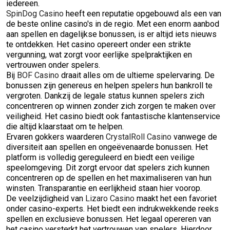
iedereen.
SpinDog Casino
heeft een reputatie opgebouwd als een van
de beste online casino's in de regio. Met een enorm aanbod
aan spellen en dagelijkse bonussen, is er altijd iets nieuws
te ontdekken. Het casino opereert onder een strikte
vergunning, wat zorgt voor eerlijke spelpraktijken en
vertrouwen onder spelers.
Bij
BOF Casino
draait alles om de ultieme spelervaring. De
bonussen zijn genereus en helpen spelers hun bankroll te
vergroten. Dankzij de legale status kunnen spelers zich
concentreren op winnen zonder zich zorgen te maken over
veiligheid. Het casino biedt ook fantastische klantenservice
die altijd klaarstaat om te helpen.
Ervaren gokkers waarderen
CrystalRoll Casino
vanwege de
diversiteit aan spellen en ongeëvenaarde bonussen. Het
platform is volledig gereguleerd en biedt een veilige
speelomgeving. Dit zorgt ervoor dat spelers zich kunnen
concentreren op de spellen en het maximaliseren van hun
winsten. Transparantie en eerlijkheid staan hier voorop.
De veelzijdigheid van
Lizaro Casino
maakt het een favoriet
onder casino-experts. Het biedt een indrukwekkende reeks
spellen en exclusieve bonussen. Het legaal opereren van
het casino versterkt het vertrouwen van spelers. Hierdoor