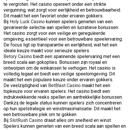
te vergroten. Het casino opereert onder een strikte
vergunning, wat zorgt voor eerlijkheid en betrouwbaarheid.
Dit maakt het een favoriet onder ervaren gokkers.
Bij
Holy Luck Casino
kunnen spelers genieten van een
gevarieerde selectie aan spellen en lucratieve bonussen.
Het casino zorgt voor een veilige en gereguleerde
omgeving, essentieel voor een betrouwbare speelervaring.
De focus ligt op transparantie en eerlijkheid, wat het een
ideale keuze maakt voor serieuze spelers.
Betory Casino
biedt een spannende spelervaring met een
breed scala aan gokopties. Bonussen zijn royaal en
ontworpen om de winkansen te verhogen. Het casino is
volledig legaal en biedt een veilige speelomgeving. Dit
maakt het een populaire keuze onder ervaren gokkers.
De veelzijdigheid van
BetBlast Casino
maakt het een
topkeuze voor ervaren spelers. Het casino biedt een
indrukwekkende reeks spellen en aantrekkelijke bonussen.
Dankzij de legale status kunnen spelers zich concentreren
op hun spelstrategie en winstmaximalisatie. Dit maakt het
een betrouwbare plek om te gokken.
Bij
SlotRush Casino
draait alles om snelheid en winst.
Spelers kunnen genieten van een breed scala aan spellen en