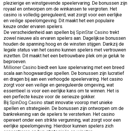
plezierige en winstgevende speelervaring. De bonussen zijn
royaal en ontworpen om de winkansen te vergroten. Het
casino is volledig gereguleerd, wat zorgt voor een eerlijke
en veilige speelomgeving. Dit maakt het een populaire
keuze onder ervaren spelers.
De verscheidenheid aan spellen bij
SpinStar Casino
trekt
zowel nieuwe als ervaren spelers aan. Dagelijkse bonussen
houden de spanning hoog en de winsten stijgen. Dankzij de
legale status van het casino kunnen spelers met vertrouwen
inzetten. Dit maakt het een betrouwbare plek om je geluk te
beproeven.
Millioner Casino
biedt een luxe spelervaring met een breed
scala aan hoogwaardige spellen. De bonussen zijn lucratief
en dragen bij aan een verhoogde speelervaring. Het casino
zorgt voor een veilige en gereguleerde omgeving, wat
essentieel is voor een eerlijke kans om te winnen. Het is
een perfecte keuze voor de serieuze gokker.
Bij
SpinDog Casino
staat innovatie voorop met unieke
spellen en strategieën. De bonussen zijn ontworpen om de
bankrekening van de spelers te versterken. Het casino
opereert onder een strikte vergunning, wat zorgt voor een
eerlijke speelomgeving. Hierdoor kunnen spelers zich