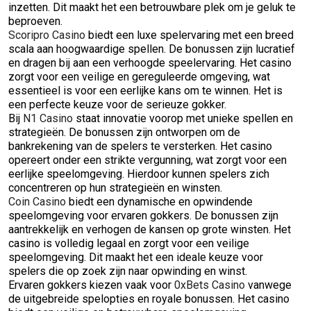
inzetten. Dit maakt het een betrouwbare plek om je geluk te
beproeven.
Scoripro Casino
biedt een luxe spelervaring met een breed
scala aan hoogwaardige spellen. De bonussen zijn lucratief
en dragen bij aan een verhoogde speelervaring. Het casino
zorgt voor een veilige en gereguleerde omgeving, wat
essentieel is voor een eerlijke kans om te winnen. Het is
een perfecte keuze voor de serieuze gokker.
Bij
N1 Casino
staat innovatie voorop met unieke spellen en
strategieën. De bonussen zijn ontworpen om de
bankrekening van de spelers te versterken. Het casino
opereert onder een strikte vergunning, wat zorgt voor een
eerlijke speelomgeving. Hierdoor kunnen spelers zich
concentreren op hun strategieën en winsten.
Coin Casino
biedt een dynamische en opwindende
speelomgeving voor ervaren gokkers. De bonussen zijn
aantrekkelijk en verhogen de kansen op grote winsten. Het
casino is volledig legaal en zorgt voor een veilige
speelomgeving. Dit maakt het een ideale keuze voor
spelers die op zoek zijn naar opwinding en winst.
Ervaren gokkers kiezen vaak voor
0xBets Casino
vanwege
de uitgebreide spelopties en royale bonussen. Het casino