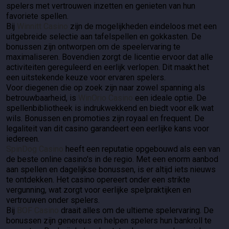
spelers met vertrouwen inzetten en genieten van hun
favoriete spellen.
Bij
Winnitt Casino
zijn de mogelijkheden eindeloos met een
uitgebreide selectie aan tafelspellen en gokkasten. De
bonussen zijn ontworpen om de speelervaring te
maximaliseren. Bovendien zorgt de licentie ervoor dat alle
activiteiten gereguleerd en eerlijk verlopen. Dit maakt het
een uitstekende keuze voor ervaren spelers.
Voor diegenen die op zoek zijn naar zowel spanning als
betrouwbaarheid, is
WinOrio Casino
een ideale optie. De
spellenbibliotheek is indrukwekkend en biedt voor elk wat
wils. Bonussen en promoties zijn royaal en frequent. De
legaliteit van dit casino garandeert een eerlijke kans voor
iedereen.
SpinDog Casino
heeft een reputatie opgebouwd als een van
de beste online casino's in de regio. Met een enorm aanbod
aan spellen en dagelijkse bonussen, is er altijd iets nieuws
te ontdekken. Het casino opereert onder een strikte
vergunning, wat zorgt voor eerlijke spelpraktijken en
vertrouwen onder spelers.
Bij
BOF Casino
draait alles om de ultieme spelervaring. De
bonussen zijn genereus en helpen spelers hun bankroll te