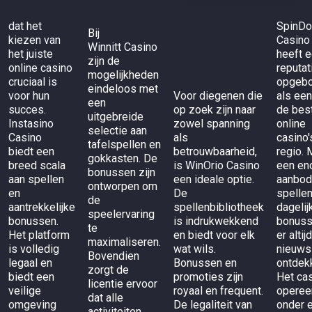
dat het
SpinD
Bij
kiezen van
Casino
Winnitt Casino
het juiste
heeft 
zijn de
online casino
reputat
mogelijkheden
cruciaal is
opgeb
eindeloos met
voor hun
Voor diegenen die
als een
een
succes.
op zoek zijn naar
de bes
uitgebreide
Instasino
zowel spanning
online
selectie aan
Casino
als
casino'
tafelspellen en
biedt een
betrouwbaarheid,
regio. 
gokkasten. De
breed scala
is
WinOrio Casino
een en
bonussen zijn
aan spellen
een ideale optie.
aanbod
ontworpen om
en
De
spelle
de
aantrekkelijke
spellenbibliotheek
dagelij
speelervaring
bonussen.
is indrukwekkend
bonuss
te
Het platform
en biedt voor elk
er altij
maximaliseren.
is volledig
wat wils.
nieuws
Bovendien
legaal en
Bonussen en
ontdek
zorgt de
biedt een
promoties zijn
Het ca
licentie ervoor
veilige
royaal en frequent.
operee
dat alle
omgeving
De legaliteit van
onder 
activiteiten