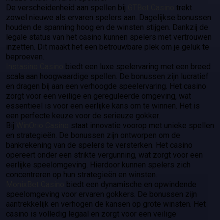
De verscheidenheid aan spellen bij
GTBet Casino
trekt
zowel nieuwe als ervaren spelers aan. Dagelijkse bonussen
houden de spanning hoog en de winsten stijgen. Dankzij de
legale status van het casino kunnen spelers met vertrouwen
inzetten. Dit maakt het een betrouwbare plek om je geluk te
beproeven.
Instasino Casino
biedt een luxe spelervaring met een breed
scala aan hoogwaardige spellen. De bonussen zijn lucratief
en dragen bij aan een verhoogde speelervaring. Het casino
zorgt voor een veilige en gereguleerde omgeving, wat
essentieel is voor een eerlijke kans om te winnen. Het is
een perfecte keuze voor de serieuze gokker.
Bij
WinOrio Casino
staat innovatie voorop met unieke spellen
en strategieën. De bonussen zijn ontworpen om de
bankrekening van de spelers te versterken. Het casino
opereert onder een strikte vergunning, wat zorgt voor een
eerlijke speelomgeving. Hierdoor kunnen spelers zich
concentreren op hun strategieën en winsten.
MonixBet Casino
biedt een dynamische en opwindende
speelomgeving voor ervaren gokkers. De bonussen zijn
aantrekkelijk en verhogen de kansen op grote winsten. Het
casino is volledig legaal en zorgt voor een veilige