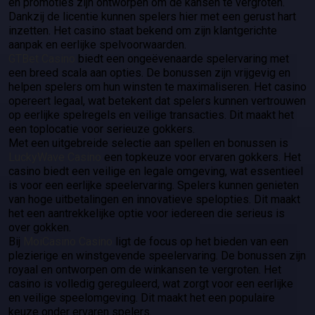
en promoties zijn ontworpen om de kansen te vergroten.
Dankzij de licentie kunnen spelers hier met een gerust hart
inzetten. Het casino staat bekend om zijn klantgerichte
aanpak en eerlijke spelvoorwaarden.
GTBet Casino
biedt een ongeëvenaarde spelervaring met
een breed scala aan opties. De bonussen zijn vrijgevig en
helpen spelers om hun winsten te maximaliseren. Het casino
opereert legaal, wat betekent dat spelers kunnen vertrouwen
op eerlijke spelregels en veilige transacties. Dit maakt het
een toplocatie voor serieuze gokkers.
Met een uitgebreide selectie aan spellen en bonussen is
LuckyWave Casino
een topkeuze voor ervaren gokkers. Het
casino biedt een veilige en legale omgeving, wat essentieel
is voor een eerlijke speelervaring. Spelers kunnen genieten
van hoge uitbetalingen en innovatieve spelopties. Dit maakt
het een aantrekkelijke optie voor iedereen die serieus is
over gokken.
Bij
MoiCasino Casino
ligt de focus op het bieden van een
plezierige en winstgevende speelervaring. De bonussen zijn
royaal en ontworpen om de winkansen te vergroten. Het
casino is volledig gereguleerd, wat zorgt voor een eerlijke
en veilige speelomgeving. Dit maakt het een populaire
keuze onder ervaren spelers.