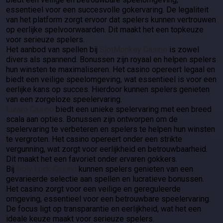
essentieel voor een succesvolle gokervaring. De legaliteit
van het platform zorgt ervoor dat spelers kunnen vertrouwen
op eerlijke spelvoorwaarden. Dit maakt het een topkeuze
voor serieuze spelers.
Het aanbod van spellen bij
SlotMonkey Casino
is zowel
divers als spannend. Bonussen zijn royaal en helpen spelers
hun winsten te maximaliseren. Het casino opereert legaal en
biedt een veilige speelomgeving, wat essentieel is voor een
eerlijke kans op succes. Hierdoor kunnen spelers genieten
van een zorgeloze speelervaring.
Lizaro Casino
biedt een unieke spelervaring met een breed
scala aan opties. Bonussen zijn ontworpen om de
spelervaring te verbeteren en spelers te helpen hun winsten
te vergroten. Het casino opereert onder een strikte
vergunning, wat zorgt voor eerlijkheid en betrouwbaarheid.
Dit maakt het een favoriet onder ervaren gokkers.
Bij
Holy Luck Casino
kunnen spelers genieten van een
gevarieerde selectie aan spellen en lucratieve bonussen.
Het casino zorgt voor een veilige en gereguleerde
omgeving, essentieel voor een betrouwbare speelervaring.
De focus ligt op transparantie en eerlijkheid, wat het een
ideale keuze maakt voor serieuze spelers.