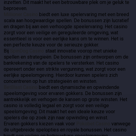
inzetten. Dit maakt het een betrouwbare plek om je geluk te
beproeven.
Millioner Casino
biedt een luxe spelervaring met een breed
scala aan hoogwaardige spellen. De bonussen zijn lucratief
en dragen bij aan een verhoogde speelervaring. Het casino
zorgt voor een veilige en gereguleerde omgeving, wat
essentieel is voor een eerlijke kans om te winnen. Het is
een perfecte keuze voor de serieuze gokker.
Bij
SpinDog Casino
staat innovatie voorop met unieke
spellen en strategieën. De bonussen zijn ontworpen om de
bankrekening van de spelers te versterken. Het casino
opereert onder een strikte vergunning, wat zorgt voor een
eerlijke speelomgeving. Hierdoor kunnen spelers zich
concentreren op hun strategieën en winsten.
BetBlast Casino
biedt een dynamische en opwindende
speelomgeving voor ervaren gokkers. De bonussen zijn
aantrekkelijk en verhogen de kansen op grote winsten. Het
casino is volledig legaal en zorgt voor een veilige
speelomgeving. Dit maakt het een ideale keuze voor
spelers die op zoek zijn naar opwinding en winst.
Ervaren gokkers kiezen vaak voor
Pokobet Casino
vanwege
de uitgebreide spelopties en royale bonussen. Het casino
biedt een veilige en betrouwbare speelomgeving,