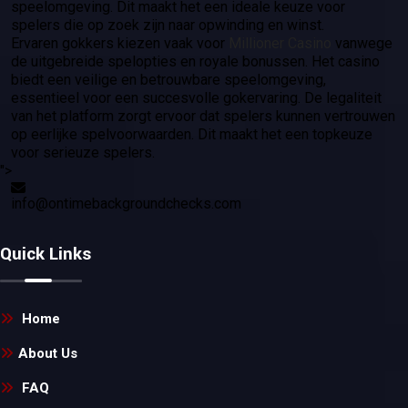
speelomgeving. Dit maakt het een ideale keuze voor
spelers die op zoek zijn naar opwinding en winst.
Ervaren gokkers kiezen vaak voor
Millioner Casino
vanwege
de uitgebreide spelopties en royale bonussen. Het casino
biedt een veilige en betrouwbare speelomgeving,
essentieel voor een succesvolle gokervaring. De legaliteit
van het platform zorgt ervoor dat spelers kunnen vertrouwen
op eerlijke spelvoorwaarden. Dit maakt het een topkeuze
voor serieuze spelers.
">
info@ontimebackgroundchecks.com
Quick Links
Home
About Us
FAQ