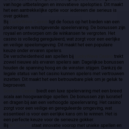
van hoge uitbetalingen en innovatieve spelopties. Dit maakt
het een aantrekkelijke optie voor iedereen die serieus is
over gokken.
Bij
LuckyWave Casino
ligt de focus op het bieden van een
plezierige en winstgevende speelervaring. De bonussen zijn
royaal en ontworpen om de winkansen te vergroten. Het
casino is volledig gereguleerd, wat zorgt voor een eerlijke
en veilige speelomgeving. Dit maakt het een populaire
keuze onder ervaren spelers.
De verscheidenheid aan spellen bij
LuckyWave Casino
trekt
zowel nieuwe als ervaren spelers aan. Dagelijkse bonussen
houden de spanning hoog en de winsten stijgen. Dankzij de
legale status van het casino kunnen spelers met vertrouwen
inzetten. Dit maakt het een betrouwbare plek om je geluk te
beproeven.
Scoripro Casino
biedt een luxe spelervaring met een breed
scala aan hoogwaardige spellen. De bonussen zijn lucratief
en dragen bij aan een verhoogde speelervaring. Het casino
zorgt voor een veilige en gereguleerde omgeving, wat
essentieel is voor een eerlijke kans om te winnen. Het is
een perfecte keuze voor de serieuze gokker.
Bij
N1 Casino
staat innovatie voorop met unieke spellen en