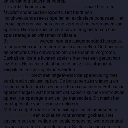
en eerlijkheid staan hier voorop.
De veelzijdigheid van
LuckyWave Casino
maakt het een
favoriet onder casino-experts. Het biedt een
indrukwekkende reeks spellen en exclusieve bonussen. Het
legaal opereren van het casino versterkt het vertrouwen van
spelers. Hierdoor kunnen ze zich volledig richten op hun
spelstrategie en winstmaximalisatie.
Bij
0xBets Casino
worden spelers aangemoedigd hun geluk
te beproeven met een breed scala aan spellen. De bonussen
en promoties zijn ontworpen om de kansen te vergroten.
Dankzij de licentie kunnen spelers hier met een gerust hart
inzetten. Het casino staat bekend om zijn klantgerichte
aanpak en eerlijke spelvoorwaarden.
30Bet Casino
biedt een ongeëvenaarde spelervaring met
een breed scala aan opties. De bonussen zijn vrijgevig en
helpen spelers om hun winsten te maximaliseren. Het casino
opereert legaal, wat betekent dat spelers kunnen vertrouwen
op eerlijke spelregels en veilige transacties. Dit maakt het
een toplocatie voor serieuze gokkers.
Met een uitgebreide selectie aan spellen en bonussen is
Koning Casino
een topkeuze voor ervaren gokkers. Het
casino biedt een veilige en legale omgeving, wat essentieel
is voor een eerlijke speelervaring. Spelers kunnen genieten