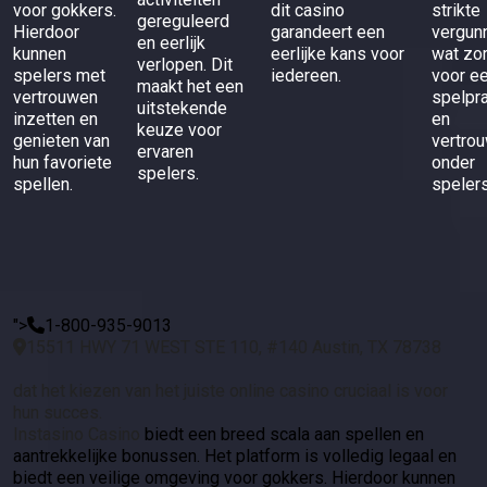
voor gokkers.
dit casino
strikte
gereguleerd
Hierdoor
garandeert een
vergunn
en eerlijk
kunnen
eerlijke kans voor
wat zo
verlopen. Dit
spelers met
iedereen.
voor ee
maakt het een
vertrouwen
spelpra
uitstekende
inzetten en
en
keuze voor
genieten van
vertro
ervaren
hun favoriete
onder
spelers.
spellen.
spelers
">
1-800-935-9013
15511 HWY 71 WEST STE 110, #140 Austin, TX 78738
dat het kiezen van het juiste online casino cruciaal is voor
hun succes.
Instasino Casino
biedt een breed scala aan spellen en
aantrekkelijke bonussen. Het platform is volledig legaal en
biedt een veilige omgeving voor gokkers. Hierdoor kunnen