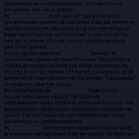
spelstrategie en winstmaximalisatie. Dit maakt het een
betrouwbare plek om te gokken.
Bij
FoxyGold Casino
draait alles om snelheid en winst.
Spelers kunnen genieten van een breed scala aan spellen en
dagelijkse bonussen. Het casino zorgt voor een veilige en
legale speelomgeving, wat essentieel is voor een eerlijke
kans om te winnen. Dit maakt het een uitstekende keuze
voor snelle gokkers.
Ervaren spelers waarderen
Coin Casino
vanwege de
diversiteit aan spellen en royale bonussen. Het platform is
volledig gereguleerd en biedt een veilige speelomgeving.
Dit zorgt ervoor dat spelers zich kunnen concentreren op de
spellen en het maximaliseren van hun winsten. Transparantie
en eerlijkheid staan hier voorop.
De veelzijdigheid van
MostBet Casino
maakt het een
favoriet onder casino-experts. Het biedt een
indrukwekkende reeks spellen en exclusieve bonussen. Het
legaal opereren van het casino versterkt het vertrouwen van
spelers. Hierdoor kunnen ze zich volledig richten op hun
spelstrategie en winstmaximalisatie.
Bij
Winnitt Casino
worden spelers aangemoedigd hun geluk
te beproeven met een breed scala aan spellen. De bonussen