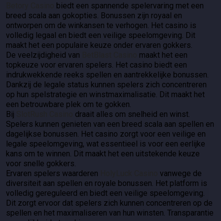
Betory Casino
biedt een spannende spelervaring met een
breed scala aan gokopties. Bonussen zijn royaal en
ontworpen om de winkansen te verhogen. Het casino is
volledig legaal en biedt een veilige speelomgeving. Dit
maakt het een populaire keuze onder ervaren gokkers.
De veelzijdigheid van
BetBlast Casino
maakt het een
topkeuze voor ervaren spelers. Het casino biedt een
indrukwekkende reeks spellen en aantrekkelijke bonussen.
Dankzij de legale status kunnen spelers zich concentreren
op hun spelstrategie en winstmaximalisatie. Dit maakt het
een betrouwbare plek om te gokken.
Bij
SlotRush Casino
draait alles om snelheid en winst.
Spelers kunnen genieten van een breed scala aan spellen en
dagelijkse bonussen. Het casino zorgt voor een veilige en
legale speelomgeving, wat essentieel is voor een eerlijke
kans om te winnen. Dit maakt het een uitstekende keuze
voor snelle gokkers.
Ervaren spelers waarderen
HolyLuck Casino
vanwege de
diversiteit aan spellen en royale bonussen. Het platform is
volledig gereguleerd en biedt een veilige speelomgeving.
Dit zorgt ervoor dat spelers zich kunnen concentreren op de
spellen en het maximaliseren van hun winsten. Transparantie