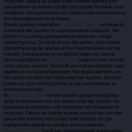
vergroten. Dankzij de legale status kunnen spelers zich
concentreren op winnen zonder zich zorgen te maken over
veiligheid. Het casino biedt ook fantastische klantenservice
die altijd klaarstaat om te helpen.
Ervaren gokkers waarderen
CrystalRoll Casino
vanwege de
diversiteit aan spellen en ongeëvenaarde bonussen. Het
platform is volledig gereguleerd en biedt een veilige
speelomgeving. Dit zorgt ervoor dat spelers zich kunnen
concentreren op de spellen en het maximaliseren van hun
winsten. Transparantie en eerlijkheid staan hier voorop.
De veelzijdigheid van
Lizaro Casino
maakt het een favoriet
onder casino-experts. Het biedt een indrukwekkende reeks
spellen en exclusieve bonussen. Het legaal opereren van
het casino versterkt het vertrouwen van spelers. Hierdoor
kunnen ze zich volledig richten op hun spelstrategie en
winstmaximalisatie.
Bij
MonixBet Casino
worden spelers aangemoedigd hun
geluk te beproeven met een breed scala aan spellen. De
bonussen en promoties zijn ontworpen om de kansen te
vergroten. Dankzij de licentie kunnen spelers hier met een
gerust hart inzetten. Het casino staat bekend om zijn
klantgerichte aanpak en eerlijke spelvoorwaarden.
CrystalRoll Casino
biedt een ongeëvenaarde spelervaring