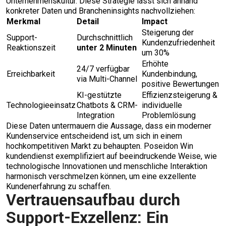
Unternehmenskultur. Diese Strategie lässt sich anhand
konkreter Daten und Brancheninsights nachvollziehen:
Merkmal
Detail
Impact
Steigerung der
Support-
Durchschnittlich
Kundenzufriedenheit
Reaktionszeit
unter 2 Minuten
um 30%
Erhöhte
24/7 verfügbar
Erreichbarkeit
Kundenbindung,
via Multi-Channel
positive Bewertungen
KI-gestützte
Effizienzsteigerung &
Technologieeinsatz
Chatbots & CRM-
individuelle
Integration
Problemlösung
Diese Daten untermauern die Aussage, dass ein moderner
Kundenservice entscheidend ist, um sich in einem
hochkompetitiven Markt zu behaupten. Poseidon Win
kundendienst exemplifiziert auf beeindruckende Weise, wie
technologische Innovationen und menschliche Interaktion
harmonisch verschmelzen können, um eine exzellente
Kundenerfahrung zu schaffen.
Vertrauensaufbau durch
Support-Exzellenz: Ein