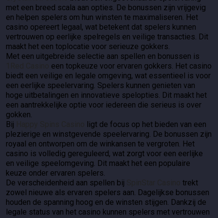
met een breed scala aan opties. De bonussen zijn vrijgevig
en helpen spelers om hun winsten te maximaliseren. Het
casino opereert legaal, wat betekent dat spelers kunnen
vertrouwen op eerlijke spelregels en veilige transacties. Dit
maakt het een toplocatie voor serieuze gokkers.
Met een uitgebreide selectie aan spellen en bonussen is
1Red Casino
een topkeuze voor ervaren gokkers. Het casino
biedt een veilige en legale omgeving, wat essentieel is voor
een eerlijke speelervaring. Spelers kunnen genieten van
hoge uitbetalingen en innovatieve spelopties. Dit maakt het
een aantrekkelijke optie voor iedereen die serieus is over
gokken.
Bij
Happy Spins Casino
ligt de focus op het bieden van een
plezierige en winstgevende speelervaring. De bonussen zijn
royaal en ontworpen om de winkansen te vergroten. Het
casino is volledig gereguleerd, wat zorgt voor een eerlijke
en veilige speelomgeving. Dit maakt het een populaire
keuze onder ervaren spelers.
De verscheidenheid aan spellen bij
SpinStar Casino
trekt
zowel nieuwe als ervaren spelers aan. Dagelijkse bonussen
houden de spanning hoog en de winsten stijgen. Dankzij de
legale status van het casino kunnen spelers met vertrouwen