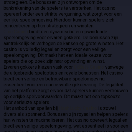
strategieën. De bonussen zijn ontworpen om de
bankrekening van de spelers te versterken. Het casino
opereert onder een strikte vergunning, wat zorgt voor een
eerlijke speelomgeving. Hierdoor kunnen spelers zich
concentreren op hun strategieën en winsten.
Coin Casino
biedt een dynamische en opwindende
speelomgeving voor ervaren gokkers. De bonussen zijn
aantrekkelijk en verhogen de kansen op grote winsten. Het
casino is volledig legaal en zorgt voor een veilige
speelomgeving. Dit maakt het een ideale keuze voor
spelers die op zoek zijn naar opwinding en winst.
Ervaren gokkers kiezen vaak voor
0xBets Casino
vanwege
de uitgebreide spelopties en royale bonussen. Het casino
biedt een veilige en betrouwbare speelomgeving,
essentieel voor een succesvolle gokervaring. De legaliteit
van het platform zorgt ervoor dat spelers kunnen vertrouwen
op eerlijke spelvoorwaarden. Dit maakt het een topkeuze
voor serieuze spelers.
Het aanbod van spellen bij
HashLucky Casino
is zowel
divers als spannend. Bonussen zijn royaal en helpen spelers
hun winsten te maximaliseren. Het casino opereert legaal en
biedt een veilige speelomgeving, wat essentieel is voor een
eerlijke kans op succes. Hierdoor kunnen spelers genieten