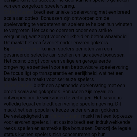
van een zorgeloze speelervaring.
GXBet Casino
biedt een unieke spelervaring met een breed
scala aan opties. Bonussen zijn ontworpen om de
spelervaring te verbeteren en spelers te helpen hun winsten
te vergroten. Het casino opereert onder een strikte
vergunning, wat zorgt voor eerlijkheid en betrouwbaarheid.
Dit maakt het een favoriet onder ervaren gokkers.
Bij
Manga Casino
kunnen spelers genieten van een
gevarieerde selectie aan spellen en lucratieve bonussen.
Het casino zorgt voor een veilige en gereguleerde
omgeving, essentieel voor een betrouwbare speelervaring.
De focus ligt op transparantie en eerlijkheid, wat het een
ideale keuze maakt voor serieuze spelers.
30Bet Casino
biedt een spannende spelervaring met een
breed scala aan gokopties. Bonussen zijn royaal en
ontworpen om de winkansen te verhogen. Het casino is
volledig legaal en biedt een veilige speelomgeving. Dit
maakt het een populaire keuze onder ervaren gokkers.
De veelzijdigheid van
ViuViu Casino
maakt het een topkeuze
voor ervaren spelers. Het casino biedt een indrukwekkende
reeks spellen en aantrekkelijke bonussen. Dankzij de legale
status kunnen spelers zich concentreren op hun