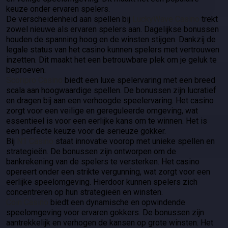
keuze onder ervaren spelers.
De verscheidenheid aan spellen bij
LuckyWave Casino
trekt
zowel nieuwe als ervaren spelers aan. Dagelijkse bonussen
houden de spanning hoog en de winsten stijgen. Dankzij de
legale status van het casino kunnen spelers met vertrouwen
inzetten. Dit maakt het een betrouwbare plek om je geluk te
beproeven.
Scoripro Casino
biedt een luxe spelervaring met een breed
scala aan hoogwaardige spellen. De bonussen zijn lucratief
en dragen bij aan een verhoogde speelervaring. Het casino
zorgt voor een veilige en gereguleerde omgeving, wat
essentieel is voor een eerlijke kans om te winnen. Het is
een perfecte keuze voor de serieuze gokker.
Bij
N1 Casino
staat innovatie voorop met unieke spellen en
strategieën. De bonussen zijn ontworpen om de
bankrekening van de spelers te versterken. Het casino
opereert onder een strikte vergunning, wat zorgt voor een
eerlijke speelomgeving. Hierdoor kunnen spelers zich
concentreren op hun strategieën en winsten.
Coin Casino
biedt een dynamische en opwindende
speelomgeving voor ervaren gokkers. De bonussen zijn
aantrekkelijk en verhogen de kansen op grote winsten. Het