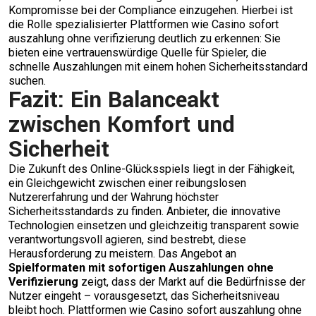
Kompromisse bei der Compliance einzugehen. Hierbei ist
die Rolle spezialisierter Plattformen wie Casino sofort
auszahlung ohne verifizierung deutlich zu erkennen: Sie
bieten eine vertrauenswürdige Quelle für Spieler, die
schnelle Auszahlungen mit einem hohen Sicherheitsstandard
suchen.
Fazit: Ein Balanceakt
zwischen Komfort und
Sicherheit
Die Zukunft des Online-Glücksspiels liegt in der Fähigkeit,
ein Gleichgewicht zwischen einer reibungslosen
Nutzererfahrung und der Wahrung höchster
Sicherheitsstandards zu finden. Anbieter, die innovative
Technologien einsetzen und gleichzeitig transparent sowie
verantwortungsvoll agieren, sind bestrebt, diese
Herausforderung zu meistern. Das Angebot an
Spielformaten mit sofortigen Auszahlungen ohne
Verifizierung
zeigt, dass der Markt auf die Bedürfnisse der
Nutzer eingeht – vorausgesetzt, das Sicherheitsniveau
bleibt hoch. Plattformen wie Casino sofort auszahlung ohne