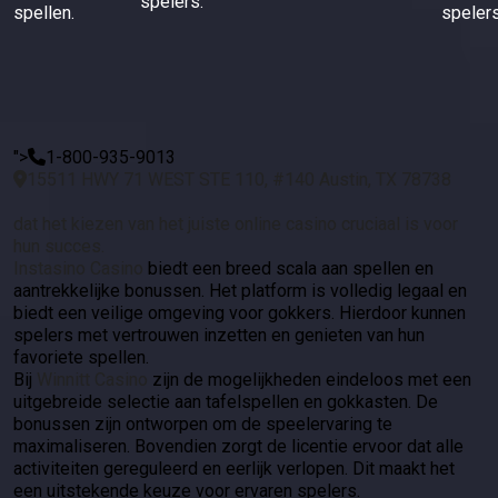
spelers.
spellen.
spelers
">
1-800-935-9013
15511 HWY 71 WEST STE 110, #140 Austin, TX 78738
dat het kiezen van het juiste online casino cruciaal is voor
hun succes.
Instasino Casino
biedt een breed scala aan spellen en
aantrekkelijke bonussen. Het platform is volledig legaal en
biedt een veilige omgeving voor gokkers. Hierdoor kunnen
spelers met vertrouwen inzetten en genieten van hun
favoriete spellen.
Bij
Winnitt Casino
zijn de mogelijkheden eindeloos met een
uitgebreide selectie aan tafelspellen en gokkasten. De
bonussen zijn ontworpen om de speelervaring te
maximaliseren. Bovendien zorgt de licentie ervoor dat alle
activiteiten gereguleerd en eerlijk verlopen. Dit maakt het
een uitstekende keuze voor ervaren spelers.