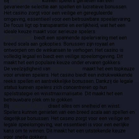
Bij
Manga Casino
kunnen spelers genieten van een
gevarieerde selectie aan spellen en lucratieve bonussen.
Het casino zorgt voor een veilige en gereguleerde
omgeving, essentieel voor een betrouwbare speelervaring.
De focus ligt op transparantie en eerlijkheid, wat het een
ideale keuze maakt voor serieuze spelers.
30Bet Casino
biedt een spannende spelervaring met een
breed scala aan gokopties. Bonussen zijn royaal en
ontworpen om de winkansen te verhogen. Het casino is
volledig legaal en biedt een veilige speelomgeving. Dit
maakt het een populaire keuze onder ervaren gokkers.
De veelzijdigheid van
ViuViu Casino
maakt het een topkeuze
voor ervaren spelers. Het casino biedt een indrukwekkende
reeks spellen en aantrekkelijke bonussen. Dankzij de legale
status kunnen spelers zich concentreren op hun
spelstrategie en winstmaximalisatie. Dit maakt het een
betrouwbare plek om te gokken.
Bij
FoxyGold Casino
draait alles om snelheid en winst.
Spelers kunnen genieten van een breed scala aan spellen en
dagelijkse bonussen. Het casino zorgt voor een veilige en
legale speelomgeving, wat essentieel is voor een eerlijke
kans om te winnen. Dit maakt het een uitstekende keuze
voor snelle gokkers.