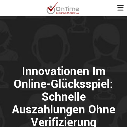
Innovationen Im
Online-Glücksspiel:
Schnelle
Auszahlungen Ohne
Verifizierung