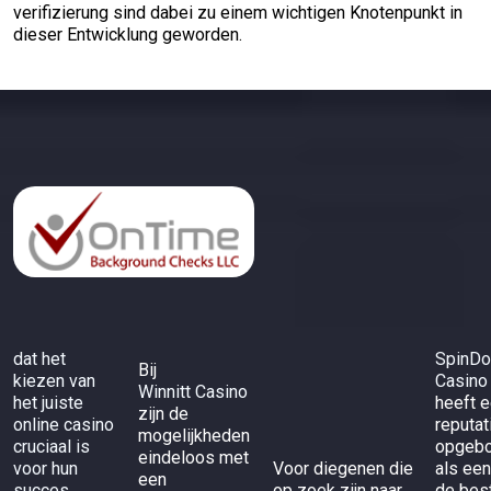
verifizierung sind dabei zu einem wichtigen Knotenpunkt in
dieser Entwicklung geworden.
dat het
SpinD
Bij
kiezen van
Casino
Winnitt Casino
het juiste
heeft 
zijn de
online casino
reputat
mogelijkheden
cruciaal is
opgeb
eindeloos met
voor hun
Voor diegenen die
als een
een
succes.
op zoek zijn naar
de bes