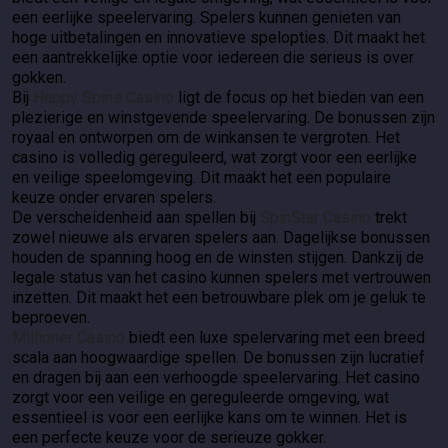
een eerlijke speelervaring. Spelers kunnen genieten van
hoge uitbetalingen en innovatieve spelopties. Dit maakt het
een aantrekkelijke optie voor iedereen die serieus is over
gokken.
Bij
Happy Spins Casino
ligt de focus op het bieden van een
plezierige en winstgevende speelervaring. De bonussen zijn
royaal en ontworpen om de winkansen te vergroten. Het
casino is volledig gereguleerd, wat zorgt voor een eerlijke
en veilige speelomgeving. Dit maakt het een populaire
keuze onder ervaren spelers.
De verscheidenheid aan spellen bij
SpinStar Casino
trekt
zowel nieuwe als ervaren spelers aan. Dagelijkse bonussen
houden de spanning hoog en de winsten stijgen. Dankzij de
legale status van het casino kunnen spelers met vertrouwen
inzetten. Dit maakt het een betrouwbare plek om je geluk te
beproeven.
Millioner Casino
biedt een luxe spelervaring met een breed
scala aan hoogwaardige spellen. De bonussen zijn lucratief
en dragen bij aan een verhoogde speelervaring. Het casino
zorgt voor een veilige en gereguleerde omgeving, wat
essentieel is voor een eerlijke kans om te winnen. Het is
een perfecte keuze voor de serieuze gokker.