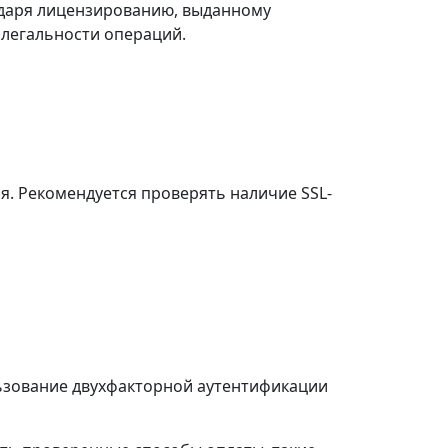
одаря лицензированию, выданному
 легальности операций.
. Рекомендуется проверять наличие SSL-
ьзование двухфакторной аутентификации