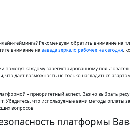
онлайн-гейминга? Рекомендуем обратить внимание на п
тите внимание на
вавада зеркало рабочее на сегодня
, 
ии помогут каждому зарегистрированному пользовател
, что дает возможность не только насладиться азартом
латформой – приоритетный аспект. Важно выбрать ресур
т. Убедитесь, что используемые вами методы оплаты з
кших вопросов.
езопасность платформы Вав