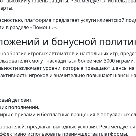
ют высокий уровень защиты. Рекомендуется использова
карты.
асностью, платформа предлагает услуги клиентской под
ти в разделе «Помощь».
ложений и бонусной полити
нообразие игровых автоматов и настольных игр, предл
ользователи смогут насладиться более чем 3000 играми,
ояльности включает уровни, которые повышают шансы н
 активность игроков и значительно повышают шансы н
рвый депозит.
щих пополнений.
ниры с призами и бесплатные вращения в популярных сл
зователей, предлагая выгодные условия. Рекомендуетс
эффективно использовать преимущества платформы.