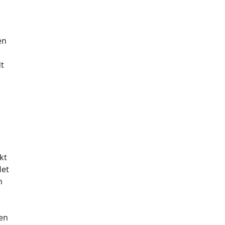
en
dt
kt
Het
n
en