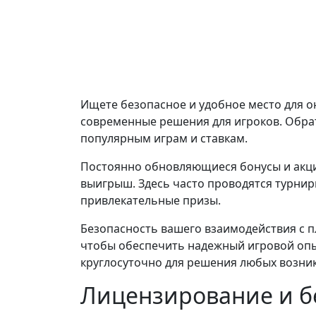
Ищете безопасное и удобное место для 
современные решения для игроков. Обра
популярным играм и ставкам.
Постоянно обновляющиеся бонусы и акц
выигрыш. Здесь часто проводятся турниры
привлекательные призы.
Безопасность вашего взаимодействия с п
чтобы обеспечить надежный игровой опы
круглосуточно для решения любых возни
Лицензирование и б