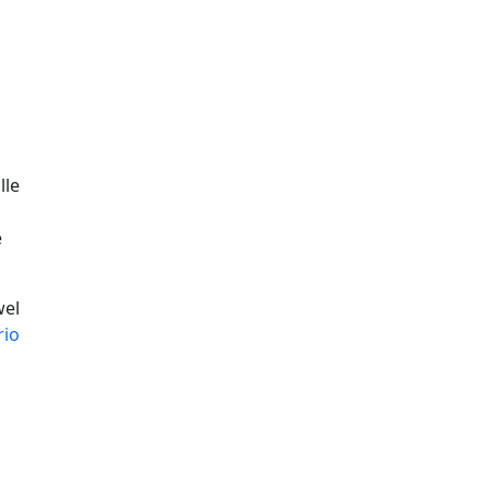
lle
e
wel
io