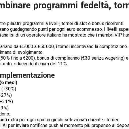
ombinare programmi fedeltà, torn
 pilastri: programmi a livelli, tornei di slot e bonus ricorrenti.
vanzano guadagnando punti per ogni euro scommesso. I livelli supe
n’analisi di un operatore italiano ha mostrato che i membri VIP ha
variano da €5 000 a €50 000, i tornei incentivano la competizione. 
timana di svolgimento.
d (50 % fino a €200), bonus di compleanno (€30 senza wagering) e
sito, riducendo il churn del 11 %.
l’implementazione
(6 mesi)
 (+30 %)
(-27 %)
+31 %)
29 %)
dono:
nti extra per ogni spin in giochi selezionati durante i tornei.
i AI per inviare notifiche push al momento più propenso al deposit