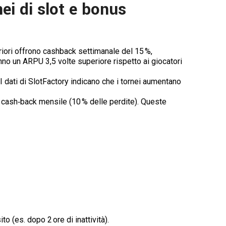
ei di slot e bonus
riori offrono cashback settimanale del 15 %,
nno un ARPU 3,5 volte superiore rispetto ai giocatori
I dati di SlotFactory indicano che i tornei aumentano
 cash‑back mensile (10 % delle perdite). Queste
o (es. dopo 2 ore di inattività).