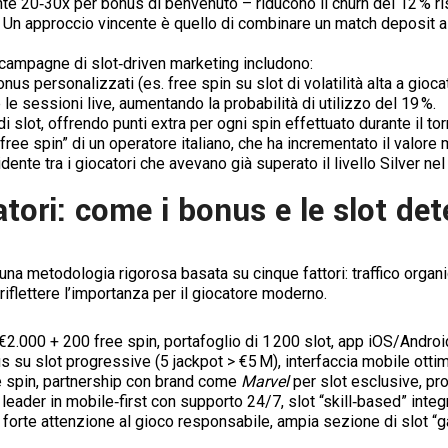
te 20‑30x per bonus di benvenuto – riducono il churn del 12 % ris
ring. Un approccio vincente è quello di combinare un match deposit
 campagne di slot‑driven marketing includono:
us personalizzati (es. free spin su slot di volatilità alta a giocato
le sessioni live, aumentando la probabilità di utilizzo del 19 %.
 slot, offrendo punti extra per ogni spin effettuato durante il to
ee spin” di un operatore italiano, che ha incrementato il valore 
idente tra i giocatori che avevano già superato il livello Silver 
tori: come i bonus e le slot det
 metodologia rigorosa basata su cinque fattori: traffico organico
flettere l’importanza per il giocatore moderno.
2.000 + 200 free spin, portafoglio di 1 200 slot, app iOS/Android
su slot progressive (5 jackpot > €5 M), interfaccia mobile ottim
e spin, partnership con brand come
Marvel
per slot esclusive, pro
eader in mobile‑first con supporto 24/7, slot “skill‑based” integ
 forte attenzione al gioco responsabile, ampia sezione di slot “g