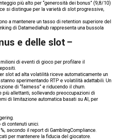
nteggio più alto per “generosità dei bonus” (9,8/10)
e si distingue per la varietà di slot progressive,
ono a mantenere un tasso di retention superiore del
 ranking di Datamediahub rappresenta una bussola
nus e delle slot –
ilioni di eventi di gioco per profilare il
epositi.
 slot ad alta volatilità riceve automaticamente un
 stanno sperimentando RTP e volatilità adattabili. Un
ione di “fairness” e riducendo il churn.
 più allettanti, sollevando preoccupazioni di
mi di limitazione automatica basati su AI, per
gering.
di contenuti unici.
 %, secondo il report di GamblingCompliance.
ati per mantenere la fiducia del giocatore.