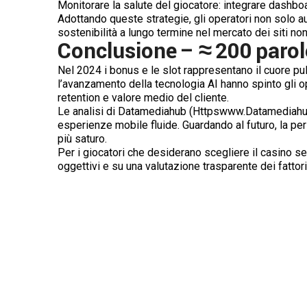
Monitorare la salute del giocatore: integrare dashboa
Adottando queste strategie, gli operatori non solo 
sostenibilità a lungo termine nel mercato dei siti n
Conclusione – ≈ 200 parol
Nel 2024 i bonus e le slot rappresentano il cuore p
l’avanzamento della tecnologia AI hanno spinto gli op
retention e valore medio del cliente.
Le analisi di Datamediahub (Httpswww.Datamediahub.I
esperienze mobile fluide. Guardando al futuro, la pe
più saturo.
Per i giocatori che desiderano scegliere il casino s
oggettivi e su una valutazione trasparente dei fattori 