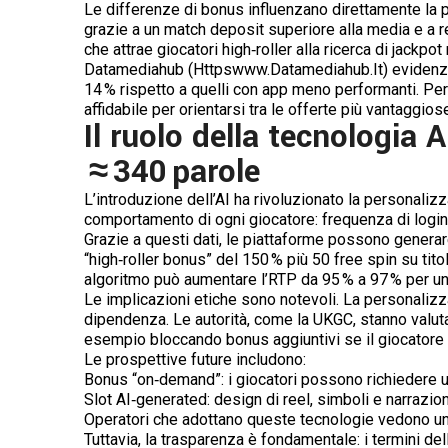
Le differenze di bonus influenzano direttamente la p
grazie a un match deposit superiore alla media e a re
che attrae giocatori high‑roller alla ricerca di jackpot 
Datamediahub (Httpswww.Datamediahub.It) evidenzia i
14 % rispetto a quelli con app meno performanti. Per
affidabile per orientarsi tra le offerte più vantaggios
Il ruolo della tecnologia 
≈ 340 parole
L’introduzione dell’AI ha rivoluzionato la personalizza
comportamento di ogni giocatore: frequenza di login, 
Grazie a questi dati, le piattaforme possono genera
“high‑roller bonus” del 150 % più 50 free spin su tit
algoritmo può aumentare l’RTP da 95 % a 97 % per un 
Le implicazioni etiche sono notevoli. La personalizza
dipendenza. Le autorità, come la UKGC, stanno valuta
esempio bloccando bonus aggiuntivi se il giocatore s
Le prospettive future includono:
Bonus “on‑demand”: i giocatori possono richiedere u
Slot AI‑generated: design di reel, simboli e narrazion
Operatori che adottano queste tecnologie vedono un
Tuttavia, la trasparenza è fondamentale: i termini d