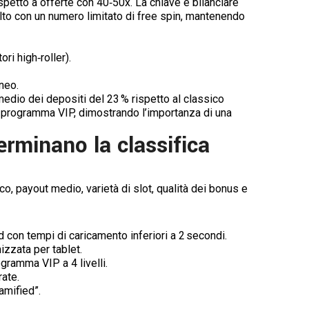
petto a offerte con 40‑50x. La chiave è bilanciare
 alto con un numero limitato di free spin, mantenendo
ri high‑roller).
rneo.
medio dei depositi del 23 % rispetto al classico
nel programma VIP, dimostrando l’importanza di una
erminano la classifica
, payout medio, varietà di slot, qualità dei bonus e
 con tempi di caricamento inferiori a 2 secondi.
izzata per tablet.
gramma VIP a 4 livelli.
rate.
amified”.