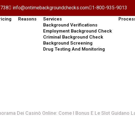
8738
info@ontimebackgroundchecks.com
1-800-935-9013
ricing
Reasons
Services
Proces
Background Verifications
Employment Background Check
Criminal Background Check
Background Screening
Drug Testing And Monitoring
 Dei Casinò Online: Come
dano La Rivoluzione Del 
norama Dei Casinò Online: Come I Bonus E Le Slot Guidano L