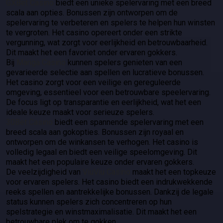
GXBet Casino
biedt een unieke spelervaring met een breed
scala aan opties. Bonussen zijn ontworpen om de
spelervaring te verbeteren en spelers te helpen hun winsten
te vergroten. Het casino opereert onder een strikte
vergunning, wat zorgt voor eerlijkheid en betrouwbaarheid.
Dit maakt het een favoriet onder ervaren gokkers.
Bij
Manga Casino
kunnen spelers genieten van een
gevarieerde selectie aan spellen en lucratieve bonussen.
Het casino zorgt voor een veilige en gereguleerde
omgeving, essentieel voor een betrouwbare speelervaring.
De focus ligt op transparantie en eerlijkheid, wat het een
ideale keuze maakt voor serieuze spelers.
30Bet Casino
biedt een spannende spelervaring met een
breed scala aan gokopties. Bonussen zijn royaal en
ontworpen om de winkansen te verhogen. Het casino is
volledig legaal en biedt een veilige speelomgeving. Dit
maakt het een populaire keuze onder ervaren gokkers.
De veelzijdigheid van
ViuViu Casino
maakt het een topkeuze
voor ervaren spelers. Het casino biedt een indrukwekkende
reeks spellen en aantrekkelijke bonussen. Dankzij de legale
status kunnen spelers zich concentreren op hun
spelstrategie en winstmaximalisatie. Dit maakt het een
betrouwbare plek om te gokken.