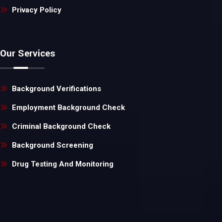
Privacy Policy
Our Services
Background Verifications
Employment Background Check
Criminal Background Check
Background Screening
Drug Testing And Monitoring