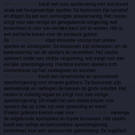
Millioner Casino
biedt een luxe spelervaring met een breed
scala aan hoogwaardige spellen. De bonussen zijn lucratief
en dragen bij aan een verhoogde speelervaring. Het casino
zorgt voor een veilige en gereguleerde omgeving, wat
essentieel is voor een eerlijke kans om te winnen. Het is
een perfecte keuze voor de serieuze gokker.
Bij
SpinDog Casino
staat innovatie voorop met unieke
spellen en strategieën. De bonussen zijn ontworpen om de
bankrekening van de spelers te versterken. Het casino
opereert onder een strikte vergunning, wat zorgt voor een
eerlijke speelomgeving. Hierdoor kunnen spelers zich
concentreren op hun strategieën en winsten.
BetBlast Casino
biedt een dynamische en opwindende
speelomgeving voor ervaren gokkers. De bonussen zijn
aantrekkelijk en verhogen de kansen op grote winsten. Het
casino is volledig legaal en zorgt voor een veilige
speelomgeving. Dit maakt het een ideale keuze voor
spelers die op zoek zijn naar opwinding en winst.
Ervaren gokkers kiezen vaak voor
Pokobet Casino
vanwege
de uitgebreide spelopties en royale bonussen. Het casino
biedt een veilige en betrouwbare speelomgeving,
essentieel voor een succesvolle gokervaring. De legaliteit