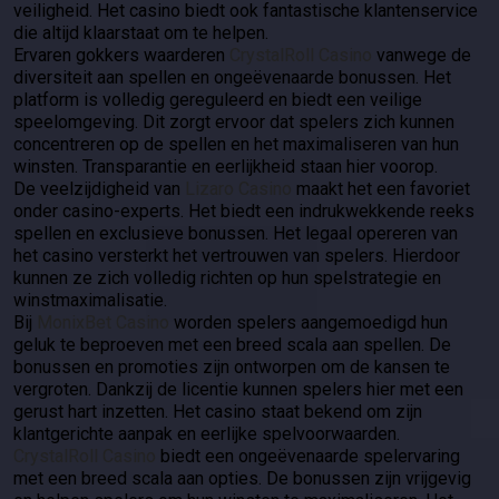
veiligheid. Het casino biedt ook fantastische klantenservice
die altijd klaarstaat om te helpen.
Ervaren gokkers waarderen
CrystalRoll Casino
vanwege de
diversiteit aan spellen en ongeëvenaarde bonussen. Het
platform is volledig gereguleerd en biedt een veilige
speelomgeving. Dit zorgt ervoor dat spelers zich kunnen
concentreren op de spellen en het maximaliseren van hun
winsten. Transparantie en eerlijkheid staan hier voorop.
De veelzijdigheid van
Lizaro Casino
maakt het een favoriet
onder casino-experts. Het biedt een indrukwekkende reeks
spellen en exclusieve bonussen. Het legaal opereren van
het casino versterkt het vertrouwen van spelers. Hierdoor
kunnen ze zich volledig richten op hun spelstrategie en
winstmaximalisatie.
Bij
MonixBet Casino
worden spelers aangemoedigd hun
geluk te beproeven met een breed scala aan spellen. De
bonussen en promoties zijn ontworpen om de kansen te
vergroten. Dankzij de licentie kunnen spelers hier met een
gerust hart inzetten. Het casino staat bekend om zijn
klantgerichte aanpak en eerlijke spelvoorwaarden.
CrystalRoll Casino
biedt een ongeëvenaarde spelervaring
met een breed scala aan opties. De bonussen zijn vrijgevig