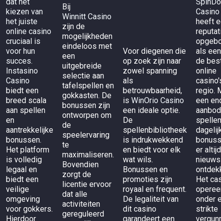
dat het
SpinD
Bij
kiezen van
Casino
Winnitt Casino
het juiste
heeft 
zijn de
online casino
reputat
mogelijkheden
cruciaal is
opgeb
eindeloos met
voor hun
Voor diegenen die
als een
een
succes.
op zoek zijn naar
de bes
uitgebreide
Instasino
zowel spanning
online
selectie aan
Casino
als
casino'
tafelspellen en
biedt een
betrouwbaarheid,
regio. 
gokkasten. De
breed scala
is
WinOrio Casino
een en
bonussen zijn
aan spellen
een ideale optie.
aanbod
ontworpen om
en
De
spelle
de
aantrekkelijke
spellenbibliotheek
dagelij
speelervaring
bonussen.
is indrukwekkend
bonuss
te
Het platform
en biedt voor elk
er altij
maximaliseren.
is volledig
wat wils.
nieuws
Bovendien
legaal en
Bonussen en
ontdek
zorgt de
biedt een
promoties zijn
Het ca
licentie ervoor
veilige
royaal en frequent.
operee
dat alle
omgeving
De legaliteit van
onder 
activiteiten
voor gokkers.
dit casino
strikte
gereguleerd
Hierdoor
garandeert een
vergunn