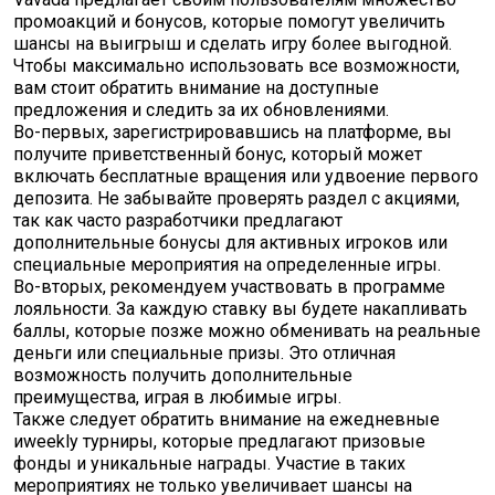
промоакций и бонусов, которые помогут увеличить
шансы на выигрыш и сделать игру более выгодной.
Чтобы максимально использовать все возможности,
вам стоит обратить внимание на доступные
предложения и следить за их обновлениями.
Во-первых, зарегистрировавшись на платформе, вы
получите приветственный бонус, который может
включать бесплатные вращения или удвоение первого
депозита. Не забывайте проверять раздел с акциями,
так как часто разработчики предлагают
дополнительные бонусы для активных игроков или
специальные мероприятия на определенные игры.
Во-вторых, рекомендуем участвовать в программе
лояльности. За каждую ставку вы будете накапливать
баллы, которые позже можно обменивать на реальные
деньги или специальныe призы. Это отличная
возможность получить дополнительные
преимущества, играя в любимые игры.
Также следует обратить внимание на ежедневные
иweekly турниры, которые предлагают призовые
фонды и уникальные награды. Участие в таких
мероприятиях не только увеличивает шансы на