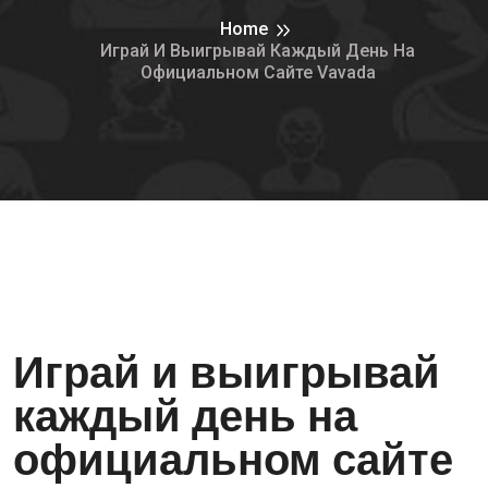
Home
Играй И Выигрывай Каждый День На
Официальном Сайте Vavada
Играй и выигрывай
каждый день на
официальном сайте