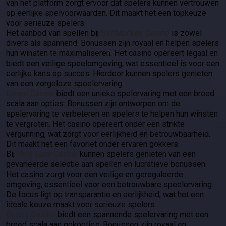
van het platform zorgt ervoor dat spelers kunnen vertrouwen
op eerlijke spelvoorwaarden. Dit maakt het een topkeuze
voor serieuze spelers.
Het aanbod van spellen bij
SlotMonkey Casino
is zowel
divers als spannend. Bonussen zijn royaal en helpen spelers
hun winsten te maximaliseren. Het casino opereert legaal en
biedt een veilige speelomgeving, wat essentieel is voor een
eerlijke kans op succes. Hierdoor kunnen spelers genieten
van een zorgeloze speelervaring.
Lizaro Casino
biedt een unieke spelervaring met een breed
scala aan opties. Bonussen zijn ontworpen om de
spelervaring te verbeteren en spelers te helpen hun winsten
te vergroten. Het casino opereert onder een strikte
vergunning, wat zorgt voor eerlijkheid en betrouwbaarheid.
Dit maakt het een favoriet onder ervaren gokkers.
Bij
Holy Luck Casino
kunnen spelers genieten van een
gevarieerde selectie aan spellen en lucratieve bonussen.
Het casino zorgt voor een veilige en gereguleerde
omgeving, essentieel voor een betrouwbare speelervaring.
De focus ligt op transparantie en eerlijkheid, wat het een
ideale keuze maakt voor serieuze spelers.
Betory Casino
biedt een spannende spelervaring met een
breed scala aan gokopties. Bonussen zijn royaal en