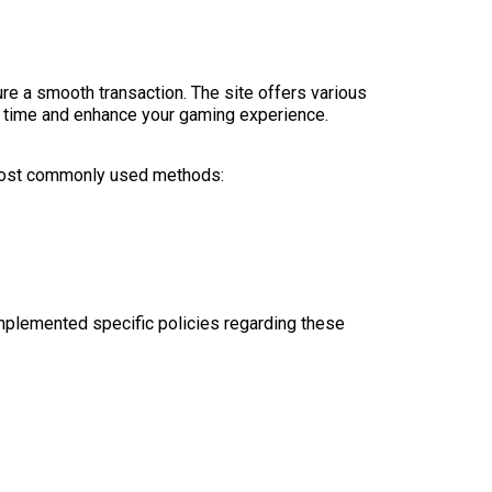
ure a smooth transaction. The site offers various
u time and enhance your gaming experience.
e most commonly used methods:
implemented specific policies regarding these