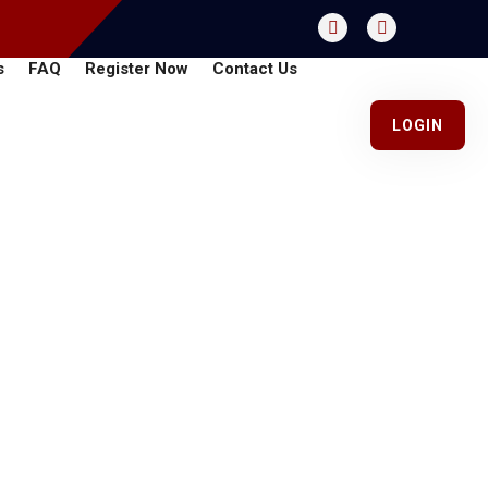
s
FAQ
Register Now
Contact Us
LOGIN
Bloody Slots