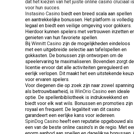
dat het kiezen van het juiste online casino cruciaal i
voor hun succes.
Instasino Casino
biedt een breed scala aan spellen
en aantrekkelijke bonussen. Het platform is volledig
legaal en biedt een veilige omgeving voor gokkers.
Hierdoor kunnen spelers met vertrouwen inzetten e
genieten van hun favoriete spellen.
Bij
Winnitt Casino
zijn de mogelijkheden eindeloos
met een uitgebreide selectie aan tafelspellen en
gokkasten. De bonussen zijn ontworpen om de
speelervaring te maximaliseren. Bovendien zorgt de
licentie ervoor dat alle activiteiten gereguleerd en
eerlijk verlopen. Dit maakt het een uitstekende keuz
voor ervaren spelers.
Voor diegenen die op zoek zijn naar zowel spanning
als betrouwbaarheid, is
WinOrio Casino
een ideale
optie. De spellenbibliotheek is indrukwekkend en
biedt voor elk wat wils. Bonussen en promoties zijn
royaal en frequent. De legaliteit van dit casino
garandeert een eerlijke kans voor iedereen.
SpinDog Casino
heeft een reputatie opgebouwd als
een van de beste online casino's in de regio. Met ee
enorm aanbod aan spellen en dagelijkse bonussen, 