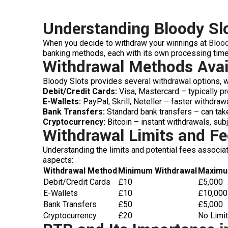
Understanding Bloody Sl
When you decide to withdraw your winnings at
Blood
banking methods, each with its own processing times
Withdrawal Methods Avai
Bloody Slots provides several withdrawal options, 
Debit/Credit Cards:
Visa, Mastercard – typically p
E-Wallets:
PayPal, Skrill, Neteller – faster withdraw
Bank Transfers:
Standard bank transfers – can tak
Cryptocurrency:
Bitcoin – instant withdrawals, sub
Withdrawal Limits and Fe
Understanding the limits and potential fees associa
aspects:
Withdrawal Method
Minimum Withdrawal
Maximu
Debit/Credit Cards
£10
£5,000
E-Wallets
£10
£10,000
Bank Transfers
£50
£5,000
Cryptocurrency
£20
No Limit