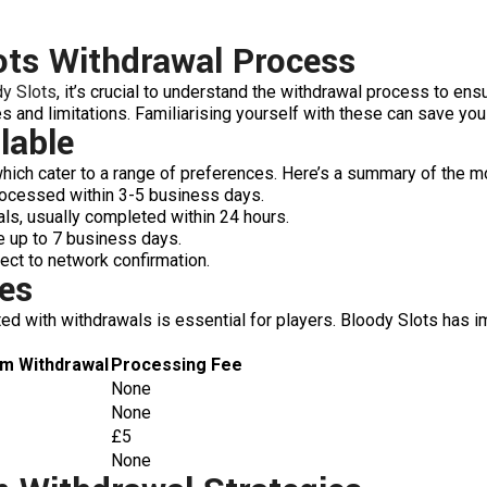
ots Withdrawal Process
y Slots
, it’s crucial to understand the withdrawal process to ens
 and limitations. Familiarising yourself with these can save yo
lable
which cater to a range of preferences. Here’s a summary of th
rocessed within 3-5 business days.
als, usually completed within 24 hours.
e up to 7 business days.
ject to network confirmation.
es
ted with withdrawals is essential for players. Bloody Slots has 
m Withdrawal
Processing Fee
None
None
£5
None