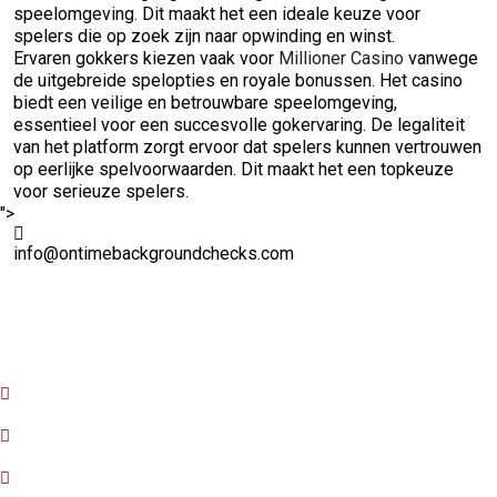
speelomgeving. Dit maakt het een ideale keuze voor
spelers die op zoek zijn naar opwinding en winst.
Ervaren gokkers kiezen vaak voor
Millioner Casino
vanwege
de uitgebreide spelopties en royale bonussen. Het casino
biedt een veilige en betrouwbare speelomgeving,
essentieel voor een succesvolle gokervaring. De legaliteit
van het platform zorgt ervoor dat spelers kunnen vertrouwen
op eerlijke spelvoorwaarden. Dit maakt het een topkeuze
voor serieuze spelers.
">
info@ontimebackgroundchecks.com
Quick Links
Home
About Us
FAQ