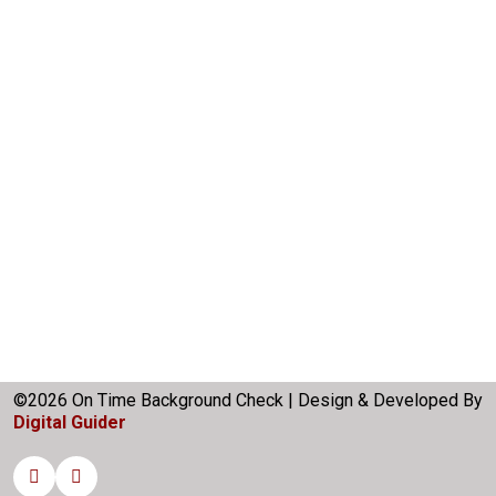
©2026 On Time Background Check | Design & Developed By
Digital Guider