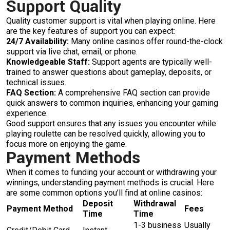
Support Quality
Quality customer support is vital when playing online. Here
are the key features of support you can expect:
24/7 Availability:
Many online casinos offer round-the-clock
support via live chat, email, or phone.
Knowledgeable Staff:
Support agents are typically well-
trained to answer questions about gameplay, deposits, or
technical issues.
FAQ Section:
A comprehensive FAQ section can provide
quick answers to common inquiries, enhancing your gaming
experience.
Good support ensures that any issues you encounter while
playing roulette can be resolved quickly, allowing you to
focus more on enjoying the game.
Payment Methods
When it comes to funding your account or withdrawing your
winnings, understanding payment methods is crucial. Here
are some common options you’ll find at online casinos:
Deposit
Withdrawal
Payment Method
Fees
Time
Time
1-3 business
Usually