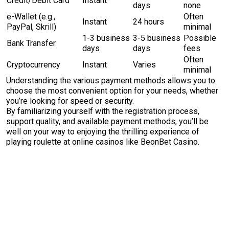
Credit/Debit Card
Instant
days
none
e-Wallet (e.g.,
Often
Instant
24 hours
PayPal, Skrill)
minimal
1-3 business
3-5 business
Possible
Bank Transfer
days
days
fees
Often
Cryptocurrency
Instant
Varies
minimal
Understanding the various payment methods allows you to
choose the most convenient option for your needs, whether
you’re looking for speed or security.
By familiarizing yourself with the registration process,
support quality, and available payment methods, you’ll be
well on your way to enjoying the thrilling experience of
playing roulette at online casinos like BeonBet Casino.