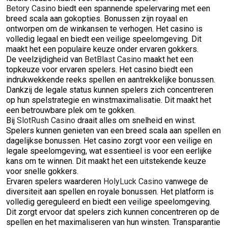
Betory Casino
biedt een spannende spelervaring met een
breed scala aan gokopties. Bonussen zijn royaal en
ontworpen om de winkansen te verhogen. Het casino is
volledig legaal en biedt een veilige speelomgeving. Dit
maakt het een populaire keuze onder ervaren gokkers.
De veelzijdigheid van
BetBlast Casino
maakt het een
topkeuze voor ervaren spelers. Het casino biedt een
indrukwekkende reeks spellen en aantrekkelijke bonussen.
Dankzij de legale status kunnen spelers zich concentreren
op hun spelstrategie en winstmaximalisatie. Dit maakt het
een betrouwbare plek om te gokken.
Bij
SlotRush Casino
draait alles om snelheid en winst.
Spelers kunnen genieten van een breed scala aan spellen en
dagelijkse bonussen. Het casino zorgt voor een veilige en
legale speelomgeving, wat essentieel is voor een eerlijke
kans om te winnen. Dit maakt het een uitstekende keuze
voor snelle gokkers.
Ervaren spelers waarderen
HolyLuck Casino
vanwege de
diversiteit aan spellen en royale bonussen. Het platform is
volledig gereguleerd en biedt een veilige speelomgeving.
Dit zorgt ervoor dat spelers zich kunnen concentreren op de
spellen en het maximaliseren van hun winsten. Transparantie