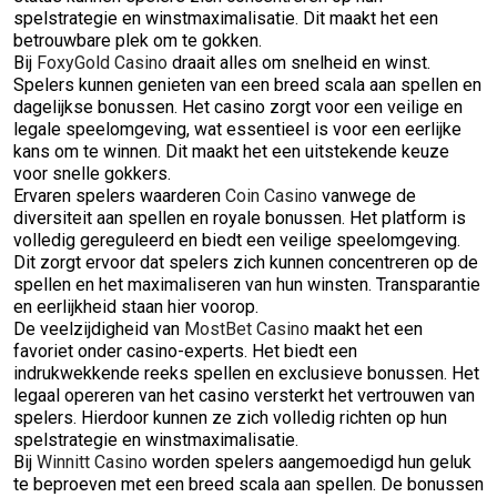
spelstrategie en winstmaximalisatie. Dit maakt het een
betrouwbare plek om te gokken.
Bij
FoxyGold Casino
draait alles om snelheid en winst.
Spelers kunnen genieten van een breed scala aan spellen en
dagelijkse bonussen. Het casino zorgt voor een veilige en
legale speelomgeving, wat essentieel is voor een eerlijke
kans om te winnen. Dit maakt het een uitstekende keuze
voor snelle gokkers.
Ervaren spelers waarderen
Coin Casino
vanwege de
diversiteit aan spellen en royale bonussen. Het platform is
volledig gereguleerd en biedt een veilige speelomgeving.
Dit zorgt ervoor dat spelers zich kunnen concentreren op de
spellen en het maximaliseren van hun winsten. Transparantie
en eerlijkheid staan hier voorop.
De veelzijdigheid van
MostBet Casino
maakt het een
favoriet onder casino-experts. Het biedt een
indrukwekkende reeks spellen en exclusieve bonussen. Het
legaal opereren van het casino versterkt het vertrouwen van
spelers. Hierdoor kunnen ze zich volledig richten op hun
spelstrategie en winstmaximalisatie.
Bij
Winnitt Casino
worden spelers aangemoedigd hun geluk
te beproeven met een breed scala aan spellen. De bonussen