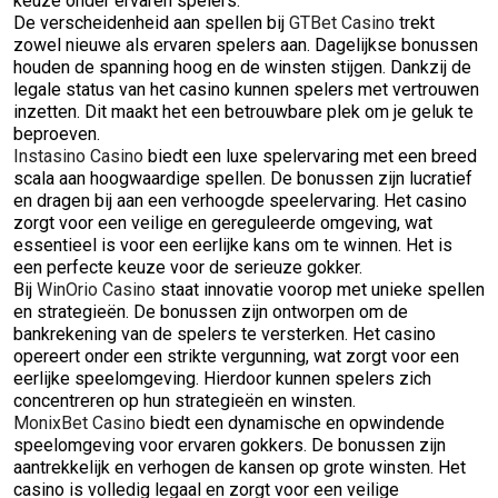
keuze onder ervaren spelers.
De verscheidenheid aan spellen bij
GTBet Casino
trekt
zowel nieuwe als ervaren spelers aan. Dagelijkse bonussen
houden de spanning hoog en de winsten stijgen. Dankzij de
legale status van het casino kunnen spelers met vertrouwen
inzetten. Dit maakt het een betrouwbare plek om je geluk te
beproeven.
Instasino Casino
biedt een luxe spelervaring met een breed
scala aan hoogwaardige spellen. De bonussen zijn lucratief
en dragen bij aan een verhoogde speelervaring. Het casino
zorgt voor een veilige en gereguleerde omgeving, wat
essentieel is voor een eerlijke kans om te winnen. Het is
een perfecte keuze voor de serieuze gokker.
Bij
WinOrio Casino
staat innovatie voorop met unieke spellen
en strategieën. De bonussen zijn ontworpen om de
bankrekening van de spelers te versterken. Het casino
opereert onder een strikte vergunning, wat zorgt voor een
eerlijke speelomgeving. Hierdoor kunnen spelers zich
concentreren op hun strategieën en winsten.
MonixBet Casino
biedt een dynamische en opwindende
speelomgeving voor ervaren gokkers. De bonussen zijn
aantrekkelijk en verhogen de kansen op grote winsten. Het
casino is volledig legaal en zorgt voor een veilige