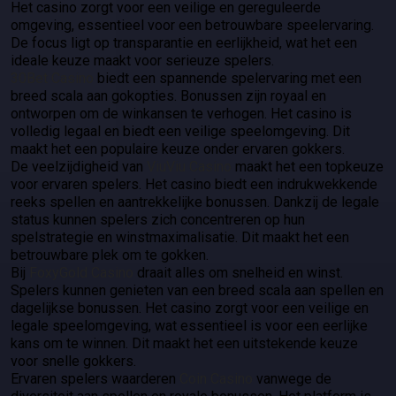
Het casino zorgt voor een veilige en gereguleerde
omgeving, essentieel voor een betrouwbare speelervaring.
De focus ligt op transparantie en eerlijkheid, wat het een
ideale keuze maakt voor serieuze spelers.
30Bet Casino
biedt een spannende spelervaring met een
breed scala aan gokopties. Bonussen zijn royaal en
ontworpen om de winkansen te verhogen. Het casino is
volledig legaal en biedt een veilige speelomgeving. Dit
maakt het een populaire keuze onder ervaren gokkers.
De veelzijdigheid van
ViuViu Casino
maakt het een topkeuze
voor ervaren spelers. Het casino biedt een indrukwekkende
reeks spellen en aantrekkelijke bonussen. Dankzij de legale
status kunnen spelers zich concentreren op hun
spelstrategie en winstmaximalisatie. Dit maakt het een
betrouwbare plek om te gokken.
Bij
FoxyGold Casino
draait alles om snelheid en winst.
Spelers kunnen genieten van een breed scala aan spellen en
dagelijkse bonussen. Het casino zorgt voor een veilige en
legale speelomgeving, wat essentieel is voor een eerlijke
kans om te winnen. Dit maakt het een uitstekende keuze
voor snelle gokkers.
Ervaren spelers waarderen
Coin Casino
vanwege de