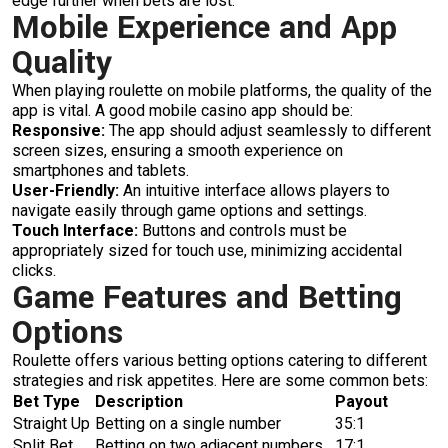
edge further when bets are lost.
Mobile Experience and App
Quality
When playing roulette on mobile platforms, the quality of the
app is vital. A good mobile casino app should be:
Responsive:
The app should adjust seamlessly to different
screen sizes, ensuring a smooth experience on
smartphones and tablets.
User-Friendly:
An intuitive interface allows players to
navigate easily through game options and settings.
Touch Interface:
Buttons and controls must be
appropriately sized for touch use, minimizing accidental
clicks.
Game Features and Betting
Options
Roulette offers various betting options catering to different
strategies and risk appetites. Here are some common bets:
Bet Type
Description
Payout
Straight Up
Betting on a single number
35:1
Split Bet
Betting on two adjacent numbers
17:1