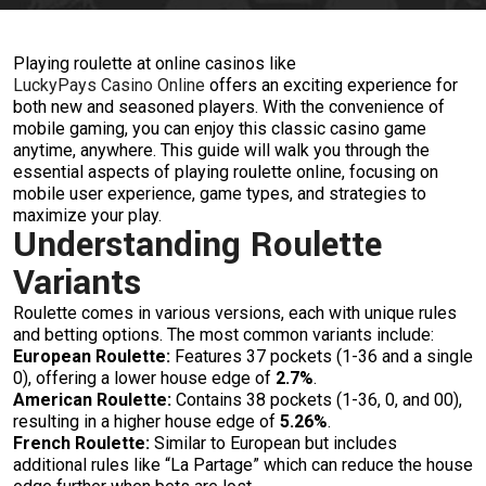
Playing roulette at online casinos like
LuckyPays Casino Online
offers an exciting experience for
both new and seasoned players. With the convenience of
mobile gaming, you can enjoy this classic casino game
anytime, anywhere. This guide will walk you through the
essential aspects of playing roulette online, focusing on
mobile user experience, game types, and strategies to
maximize your play.
Understanding Roulette
Variants
Roulette comes in various versions, each with unique rules
and betting options. The most common variants include:
European Roulette:
Features 37 pockets (1-36 and a single
0), offering a lower house edge of
2.7%
.
American Roulette:
Contains 38 pockets (1-36, 0, and 00),
resulting in a higher house edge of
5.26%
.
French Roulette:
Similar to European but includes
additional rules like “La Partage” which can reduce the house