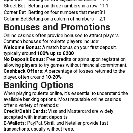
Street Bet
Betting on three numbers in a row
11:1
Corner Bet
Betting on four numbers that meet
8:1
Column Bet
Betting on a column of numbers
2:1
Bonuses and Promotions
Online casinos often provide bonuses to attract players.
Common bonuses for roulette players include:
Welcome Bonus:
A match bonus on your first deposit,
typically around
100% up to £200
.
No Deposit Bonus:
Free credits or spins upon registration,
allowing players to try games without financial commitment.
Cashback Offers:
A percentage of losses returned to the
player, often around
10-20%
.
Banking Options
When playing roulette online, it’s essential to understand the
available banking options. Most reputable online casinos
offer a variety of methods:
Credit/Debit Cards:
Visa and Mastercard are widely
accepted with instant deposits.
E-Wallets:
PayPal, Skrill, and Neteller provide fast
transactions, usually without fees.