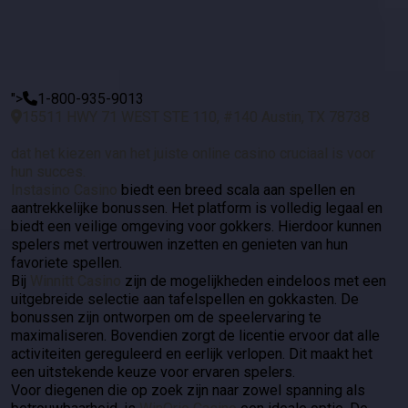
">
1-800-935-9013
15511 HWY 71 WEST STE 110, #140 Austin, TX 78738
dat het kiezen van het juiste online casino cruciaal is voor
hun succes.
Instasino Casino
biedt een breed scala aan spellen en
aantrekkelijke bonussen. Het platform is volledig legaal en
biedt een veilige omgeving voor gokkers. Hierdoor kunnen
spelers met vertrouwen inzetten en genieten van hun
favoriete spellen.
Bij
Winnitt Casino
zijn de mogelijkheden eindeloos met een
uitgebreide selectie aan tafelspellen en gokkasten. De
bonussen zijn ontworpen om de speelervaring te
maximaliseren. Bovendien zorgt de licentie ervoor dat alle
activiteiten gereguleerd en eerlijk verlopen. Dit maakt het
een uitstekende keuze voor ervaren spelers.
Voor diegenen die op zoek zijn naar zowel spanning als