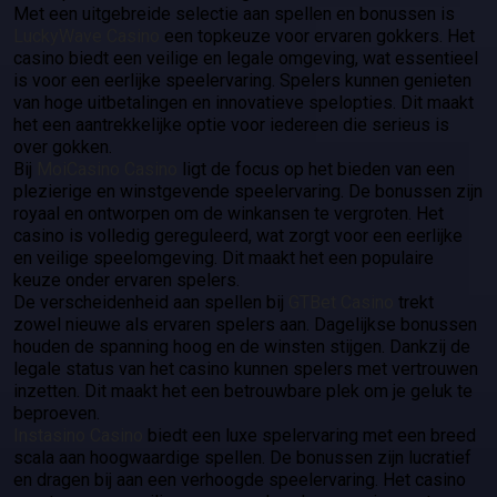
Met een uitgebreide selectie aan spellen en bonussen is
LuckyWave Casino
een topkeuze voor ervaren gokkers. Het
casino biedt een veilige en legale omgeving, wat essentieel
is voor een eerlijke speelervaring. Spelers kunnen genieten
van hoge uitbetalingen en innovatieve spelopties. Dit maakt
het een aantrekkelijke optie voor iedereen die serieus is
over gokken.
Bij
MoiCasino Casino
ligt de focus op het bieden van een
plezierige en winstgevende speelervaring. De bonussen zijn
royaal en ontworpen om de winkansen te vergroten. Het
casino is volledig gereguleerd, wat zorgt voor een eerlijke
en veilige speelomgeving. Dit maakt het een populaire
keuze onder ervaren spelers.
De verscheidenheid aan spellen bij
GTBet Casino
trekt
zowel nieuwe als ervaren spelers aan. Dagelijkse bonussen
houden de spanning hoog en de winsten stijgen. Dankzij de
legale status van het casino kunnen spelers met vertrouwen
inzetten. Dit maakt het een betrouwbare plek om je geluk te
beproeven.
Instasino Casino
biedt een luxe spelervaring met een breed
scala aan hoogwaardige spellen. De bonussen zijn lucratief
en dragen bij aan een verhoogde speelervaring. Het casino