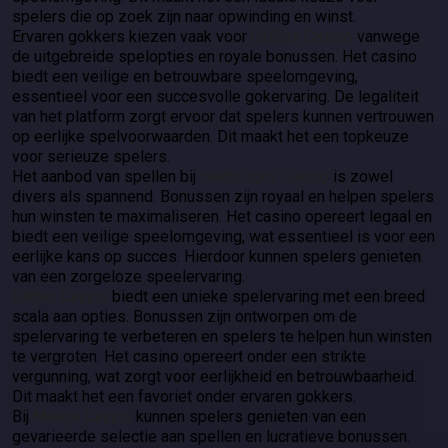
spelers die op zoek zijn naar opwinding en winst.
Ervaren gokkers kiezen vaak voor
0xBets Casino
vanwege
de uitgebreide spelopties en royale bonussen. Het casino
biedt een veilige en betrouwbare speelomgeving,
essentieel voor een succesvolle gokervaring. De legaliteit
van het platform zorgt ervoor dat spelers kunnen vertrouwen
op eerlijke spelvoorwaarden. Dit maakt het een topkeuze
voor serieuze spelers.
Het aanbod van spellen bij
HashLucky Casino
is zowel
divers als spannend. Bonussen zijn royaal en helpen spelers
hun winsten te maximaliseren. Het casino opereert legaal en
biedt een veilige speelomgeving, wat essentieel is voor een
eerlijke kans op succes. Hierdoor kunnen spelers genieten
van een zorgeloze speelervaring.
GXBet Casino
biedt een unieke spelervaring met een breed
scala aan opties. Bonussen zijn ontworpen om de
spelervaring te verbeteren en spelers te helpen hun winsten
te vergroten. Het casino opereert onder een strikte
vergunning, wat zorgt voor eerlijkheid en betrouwbaarheid.
Dit maakt het een favoriet onder ervaren gokkers.
Bij
Manga Casino
kunnen spelers genieten van een
gevarieerde selectie aan spellen en lucratieve bonussen.