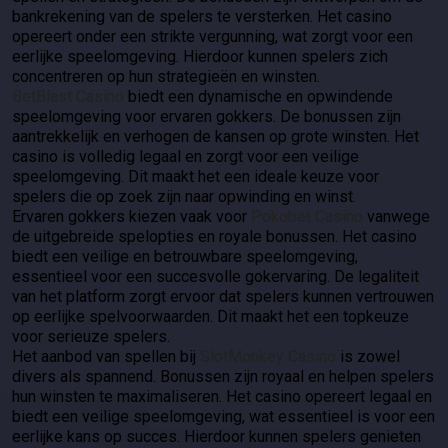
bankrekening van de spelers te versterken. Het casino
opereert onder een strikte vergunning, wat zorgt voor een
eerlijke speelomgeving. Hierdoor kunnen spelers zich
concentreren op hun strategieën en winsten.
BetBlast Casino
biedt een dynamische en opwindende
speelomgeving voor ervaren gokkers. De bonussen zijn
aantrekkelijk en verhogen de kansen op grote winsten. Het
casino is volledig legaal en zorgt voor een veilige
speelomgeving. Dit maakt het een ideale keuze voor
spelers die op zoek zijn naar opwinding en winst.
Ervaren gokkers kiezen vaak voor
Pokobet Casino
vanwege
de uitgebreide spelopties en royale bonussen. Het casino
biedt een veilige en betrouwbare speelomgeving,
essentieel voor een succesvolle gokervaring. De legaliteit
van het platform zorgt ervoor dat spelers kunnen vertrouwen
op eerlijke spelvoorwaarden. Dit maakt het een topkeuze
voor serieuze spelers.
Het aanbod van spellen bij
SlotMonkey Casino
is zowel
divers als spannend. Bonussen zijn royaal en helpen spelers
hun winsten te maximaliseren. Het casino opereert legaal en
biedt een veilige speelomgeving, wat essentieel is voor een
eerlijke kans op succes. Hierdoor kunnen spelers genieten