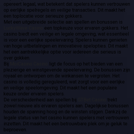
opereert legaal, wat betekent dat spelers kunnen vertrouwen
op eerlijke spelregels en veilige transacties. Dit maakt het
een toplocatie voor serieuze gokkers.
Met een uitgebreide selectie aan spellen en bonussen is
LuckyWave Casino
een topkeuze voor ervaren gokkers. Het
casino biedt een veilige en legale omgeving, wat essentieel
is voor een eerlijke speelervaring. Spelers kunnen genieten
van hoge uitbetalingen en innovatieve spelopties. Dit maakt
het een aantrekkelijke optie voor iedereen die serieus is
over gokken.
Bij
MoiCasino Casino
ligt de focus op het bieden van een
plezierige en winstgevende speelervaring. De bonussen zijn
royaal en ontworpen om de winkansen te vergroten. Het
casino is volledig gereguleerd, wat zorgt voor een eerlijke
en veilige speelomgeving. Dit maakt het een populaire
keuze onder ervaren spelers.
De verscheidenheid aan spellen bij
GTBet Casino
trekt
zowel nieuwe als ervaren spelers aan. Dagelijkse bonussen
houden de spanning hoog en de winsten stijgen. Dankzij de
legale status van het casino kunnen spelers met vertrouwen
inzetten. Dit maakt het een betrouwbare plek om je geluk te
beproeven.