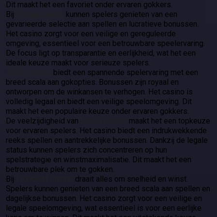
Dit maakt het een favoriet onder ervaren gokkers.
Bij
Manga Casino
kunnen spelers genieten van een
gevarieerde selectie aan spellen en lucratieve bonussen.
Het casino zorgt voor een veilige en gereguleerde
omgeving, essentieel voor een betrouwbare speelervaring.
De focus ligt op transparantie en eerlijkheid, wat het een
ideale keuze maakt voor serieuze spelers.
30Bet Casino
biedt een spannende spelervaring met een
breed scala aan gokopties. Bonussen zijn royaal en
ontworpen om de winkansen te verhogen. Het casino is
volledig legaal en biedt een veilige speelomgeving. Dit
maakt het een populaire keuze onder ervaren gokkers.
De veelzijdigheid van
ViuViu Casino
maakt het een topkeuze
voor ervaren spelers. Het casino biedt een indrukwekkende
reeks spellen en aantrekkelijke bonussen. Dankzij de legale
status kunnen spelers zich concentreren op hun
spelstrategie en winstmaximalisatie. Dit maakt het een
betrouwbare plek om te gokken.
Bij
FoxyGold Casino
draait alles om snelheid en winst.
Spelers kunnen genieten van een breed scala aan spellen en
dagelijkse bonussen. Het casino zorgt voor een veilige en
legale speelomgeving, wat essentieel is voor een eerlijke