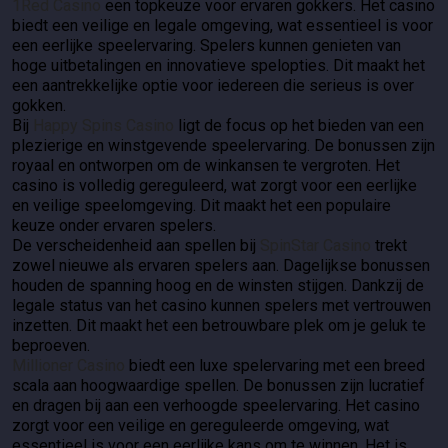
1Red Casino
een topkeuze voor ervaren gokkers. Het casino
biedt een veilige en legale omgeving, wat essentieel is voor
een eerlijke speelervaring. Spelers kunnen genieten van
hoge uitbetalingen en innovatieve spelopties. Dit maakt het
een aantrekkelijke optie voor iedereen die serieus is over
gokken.
Bij
Happy Spins Casino
ligt de focus op het bieden van een
plezierige en winstgevende speelervaring. De bonussen zijn
royaal en ontworpen om de winkansen te vergroten. Het
casino is volledig gereguleerd, wat zorgt voor een eerlijke
en veilige speelomgeving. Dit maakt het een populaire
keuze onder ervaren spelers.
De verscheidenheid aan spellen bij
SpinStar Casino
trekt
zowel nieuwe als ervaren spelers aan. Dagelijkse bonussen
houden de spanning hoog en de winsten stijgen. Dankzij de
legale status van het casino kunnen spelers met vertrouwen
inzetten. Dit maakt het een betrouwbare plek om je geluk te
beproeven.
Millioner Casino
biedt een luxe spelervaring met een breed
scala aan hoogwaardige spellen. De bonussen zijn lucratief
en dragen bij aan een verhoogde speelervaring. Het casino
zorgt voor een veilige en gereguleerde omgeving, wat
essentieel is voor een eerlijke kans om te winnen. Het is