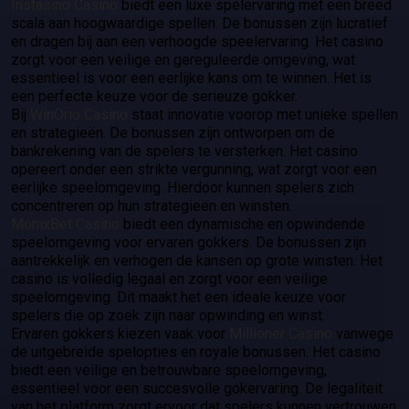
Instasino Casino
biedt een luxe spelervaring met een breed
scala aan hoogwaardige spellen. De bonussen zijn lucratief
en dragen bij aan een verhoogde speelervaring. Het casino
zorgt voor een veilige en gereguleerde omgeving, wat
essentieel is voor een eerlijke kans om te winnen. Het is
een perfecte keuze voor de serieuze gokker.
Bij
WinOrio Casino
staat innovatie voorop met unieke spellen
en strategieën. De bonussen zijn ontworpen om de
bankrekening van de spelers te versterken. Het casino
opereert onder een strikte vergunning, wat zorgt voor een
eerlijke speelomgeving. Hierdoor kunnen spelers zich
concentreren op hun strategieën en winsten.
MonixBet Casino
biedt een dynamische en opwindende
speelomgeving voor ervaren gokkers. De bonussen zijn
aantrekkelijk en verhogen de kansen op grote winsten. Het
casino is volledig legaal en zorgt voor een veilige
speelomgeving. Dit maakt het een ideale keuze voor
spelers die op zoek zijn naar opwinding en winst.
Ervaren gokkers kiezen vaak voor
Millioner Casino
vanwege
de uitgebreide spelopties en royale bonussen. Het casino
biedt een veilige en betrouwbare speelomgeving,
essentieel voor een succesvolle gokervaring. De legaliteit
van het platform zorgt ervoor dat spelers kunnen vertrouwen