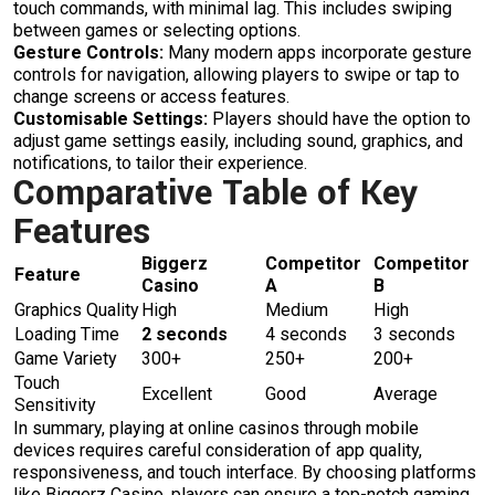
touch commands, with minimal lag. This includes swiping
between games or selecting options.
Gesture Controls:
Many modern apps incorporate gesture
controls for navigation, allowing players to swipe or tap to
change screens or access features.
Customisable Settings:
Players should have the option to
adjust game settings easily, including sound, graphics, and
notifications, to tailor their experience.
Comparative Table of Key
Features
Biggerz
Competitor
Competitor
Feature
Casino
A
B
Graphics Quality
High
Medium
High
Loading Time
2 seconds
4 seconds
3 seconds
Game Variety
300+
250+
200+
Touch
Excellent
Good
Average
Sensitivity
In summary, playing at online casinos through mobile
devices requires careful consideration of app quality,
responsiveness, and touch interface. By choosing platforms
like Biggerz Casino, players can ensure a top-notch gaming