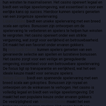
hun winsten te maximaliseren. Het casino opereert legaal en
biedt een veilige speelomgeving, wat essentieel is voor een
eerlijke kans op succes. Hierdoor kunnen spelers genieten
van een zorgeloze speelervaring.
Lizaro Casino
biedt een unieke spelervaring met een breed
scala aan opties. Bonussen zijn ontworpen om de
spelervaring te verbeteren en spelers te helpen hun winsten
te vergroten. Het casino opereert onder een strikte
vergunning, wat zorgt voor eerlijkheid en betrouwbaarheid.
Dit maakt het een favoriet onder ervaren gokkers.
Bij
Holy Luck Casino
kunnen spelers genieten van een
gevarieerde selectie aan spellen en lucratieve bonussen.
Het casino zorgt voor een veilige en gereguleerde
omgeving, essentieel voor een betrouwbare speelervaring.
De focus ligt op transparantie en eerlijkheid, wat het een
ideale keuze maakt voor serieuze spelers.
Betory Casino
biedt een spannende spelervaring met een
breed scala aan gokopties. Bonussen zijn royaal en
ontworpen om de winkansen te verhogen. Het casino is
volledig legaal en biedt een veilige speelomgeving. Dit
maakt het een populaire keuze onder ervaren gokkers.
De veelzijdigheid van
BetBlast Casino
maakt het een