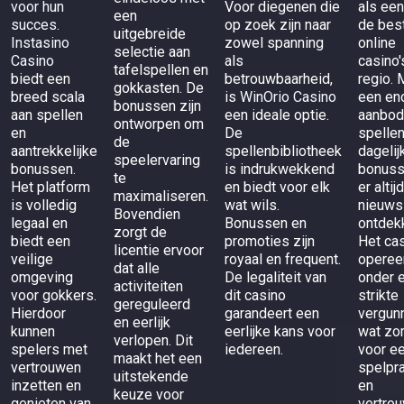
voor hun
Voor diegenen die
als een
een
succes.
op zoek zijn naar
de bes
uitgebreide
Instasino
zowel spanning
online
selectie aan
Casino
als
casino'
tafelspellen en
biedt een
betrouwbaarheid,
regio. 
gokkasten. De
breed scala
is
WinOrio Casino
een en
bonussen zijn
aan spellen
een ideale optie.
aanbod
ontworpen om
en
De
spelle
de
aantrekkelijke
spellenbibliotheek
dagelij
speelervaring
bonussen.
is indrukwekkend
bonuss
te
Het platform
en biedt voor elk
er altij
maximaliseren.
is volledig
wat wils.
nieuws
Bovendien
legaal en
Bonussen en
ontdek
zorgt de
biedt een
promoties zijn
Het ca
licentie ervoor
veilige
royaal en frequent.
operee
dat alle
omgeving
De legaliteit van
onder 
activiteiten
voor gokkers.
dit casino
strikte
gereguleerd
Hierdoor
garandeert een
vergunn
en eerlijk
kunnen
eerlijke kans voor
wat zo
verlopen. Dit
spelers met
iedereen.
voor ee
maakt het een
vertrouwen
spelpra
uitstekende
inzetten en
en
keuze voor
genieten van
vertro