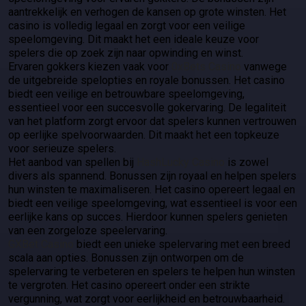
aantrekkelijk en verhogen de kansen op grote winsten. Het
casino is volledig legaal en zorgt voor een veilige
speelomgeving. Dit maakt het een ideale keuze voor
spelers die op zoek zijn naar opwinding en winst.
Ervaren gokkers kiezen vaak voor
0xBets Casino
vanwege
de uitgebreide spelopties en royale bonussen. Het casino
biedt een veilige en betrouwbare speelomgeving,
essentieel voor een succesvolle gokervaring. De legaliteit
van het platform zorgt ervoor dat spelers kunnen vertrouwen
op eerlijke spelvoorwaarden. Dit maakt het een topkeuze
voor serieuze spelers.
Het aanbod van spellen bij
HashLucky Casino
is zowel
divers als spannend. Bonussen zijn royaal en helpen spelers
hun winsten te maximaliseren. Het casino opereert legaal en
biedt een veilige speelomgeving, wat essentieel is voor een
eerlijke kans op succes. Hierdoor kunnen spelers genieten
van een zorgeloze speelervaring.
GXBet Casino
biedt een unieke spelervaring met een breed
scala aan opties. Bonussen zijn ontworpen om de
spelervaring te verbeteren en spelers te helpen hun winsten
te vergroten. Het casino opereert onder een strikte
vergunning, wat zorgt voor eerlijkheid en betrouwbaarheid.