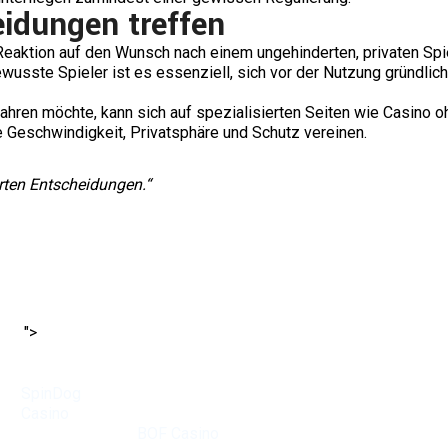
eidungen treffen
Reaktion auf den Wunsch nach einem ungehinderten, privaten Spiel
usste Spieler ist es essenziell, sich vor der Nutzung gründlich
hren möchte, kann sich auf spezialisierten Seiten wie Casino ohn
ie Geschwindigkeit, Privatsphäre und Schutz vereinen.
rten Entscheidungen.“
">
SpinDog
Ervaren
Casino
Bij
gokkers
heeft een
BOF Casino
waarderen