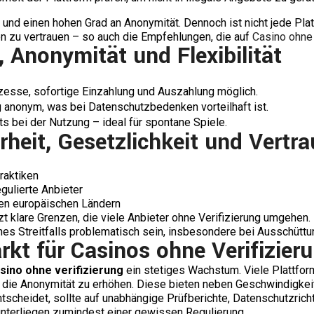
nd einen hohen Grad an Anonymität. Dennoch ist nicht jede Plattf
 zu vertrauen – so auch die Empfehlungen, die auf
Casino ohne 
t, Anonymität und Flexibilität
zesse, sofortige Einzahlung und Auszahlung möglich.
g anonym, was bei Datenschutzbedenken vorteilhaft ist.
ts bei der Nutzung – ideal für spontane Spiele.
rheit, Gesetzlichkeit und Vertr
raktiken
gulierte Anbieter
en europäischen Ländern
t klare Grenzen, die viele Anbieter ohne Verifizierung umgehen
ines Streitfalls problematisch sein, insbesondere bei Ausschüttu
rkt für Casinos ohne Verifizier
sino ohne verifizierung
ein stetiges Wachstum. Viele Plattfo
 die Anonymität zu erhöhen. Diese bieten neben Geschwindigkeit
ntscheidet, sollte auf unabhängige Prüfberichte, Datenschutzricht
d unterliegen zumindest einer gewissen Regulierung.