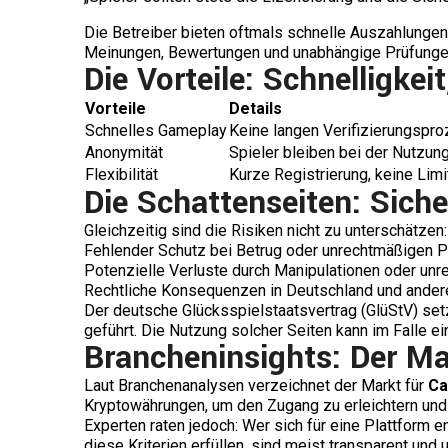
Die Betreiber bieten oftmals schnelle Auszahlungen u
Meinungen, Bewertungen und unabhängige Prüfungen
Die Vorteile: Schnelligkei
Vorteile
Details
Schnelles Gameplay
Keine langen Verifizierungspro
Anonymität
Spieler bleiben bei der Nutzun
Flexibilität
Kurze Registrierung, keine Limi
Die Schattenseiten: Siche
Gleichzeitig sind die Risiken nicht zu unterschätzen:
Fehlender Schutz bei Betrug oder unrechtmäßigen P
Potenzielle Verluste durch Manipulationen oder unre
Rechtliche Konsequenzen in Deutschland und ander
Der deutsche Glücksspielstaatsvertrag (GlüStV) setz
geführt. Die Nutzung solcher Seiten kann im Falle e
Brancheninsights: Der Ma
Laut Branchenanalysen verzeichnet der Markt für
Ca
Kryptowährungen, um den Zugang zu erleichtern und
Experten raten jedoch: Wer sich für eine Plattform e
diese Kriterien erfüllen, sind meist transparent un