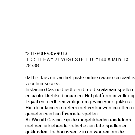
uitstekende
inzetten en
keuze voor
genieten van
ervaren
hun favoriete
spelers.
spellen.
">
1-800-935-9013
15511 HWY 71 WEST STE 110, #140 Austin, TX
78738
dat het kiezen van het juiste online casino cruciaal i
voor hun succes.
Instasino Casino
biedt een breed scala aan spellen
en aantrekkelijke bonussen. Het platform is volledig
legaal en biedt een veilige omgeving voor gokkers.
Hierdoor kunnen spelers met vertrouwen inzetten e
genieten van hun favoriete spellen.
Bij
Winnitt Casino
zijn de mogelijkheden eindeloos
met een uitgebreide selectie aan tafelspellen en
gokkasten. De bonussen zijn ontworpen om de