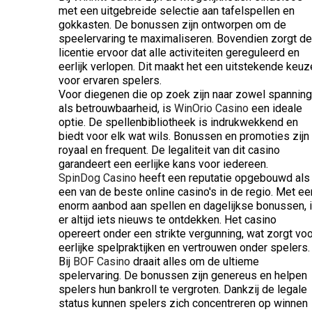
met een uitgebreide selectie aan tafelspellen en
gokkasten. De bonussen zijn ontworpen om de
speelervaring te maximaliseren. Bovendien zorgt de
licentie ervoor dat alle activiteiten gereguleerd en
eerlijk verlopen. Dit maakt het een uitstekende keuz
voor ervaren spelers.
Voor diegenen die op zoek zijn naar zowel spanning
als betrouwbaarheid, is
WinOrio Casino
een ideale
optie. De spellenbibliotheek is indrukwekkend en
biedt voor elk wat wils. Bonussen en promoties zijn
royaal en frequent. De legaliteit van dit casino
garandeert een eerlijke kans voor iedereen.
SpinDog Casino
heeft een reputatie opgebouwd als
een van de beste online casino's in de regio. Met ee
enorm aanbod aan spellen en dagelijkse bonussen, 
er altijd iets nieuws te ontdekken. Het casino
opereert onder een strikte vergunning, wat zorgt voo
eerlijke spelpraktijken en vertrouwen onder spelers.
Bij
BOF Casino
draait alles om de ultieme
spelervaring. De bonussen zijn genereus en helpen
spelers hun bankroll te vergroten. Dankzij de legale
status kunnen spelers zich concentreren op winnen