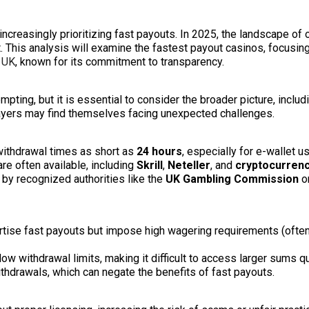
increasingly prioritizing fast payouts. In 2025, the landscape of
. This analysis will examine the fastest payout casinos, focusing 
 UK
, known for its commitment to transparency.
ting, but it is essential to consider the broader picture, inclu
players may find themselves facing unexpected challenges.
ithdrawal times as short as
24 hours
, especially for e-wallet u
re often available, including
Skrill
,
Neteller
, and
cryptocurren
by recognized authorities like the
UK Gambling Commission
o
ise fast payouts but impose high wagering requirements (ofte
ow withdrawal limits, making it difficult to access larger sums qu
thdrawals, which can negate the benefits of fast payouts.