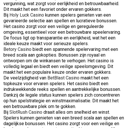
vergunning, wat zorgt voor eerlijkheid en betrouwbaarheid.
Dit maakt het een favoriet onder ervaren gokkers.
Bij
Holy Luck Casino
kunnen spelers genieten van een
gevarieerde selectie aan spellen en lucratieve bonussen.
Het casino zorgt voor een veilige en gereguleerde
omgeving, essentieel voor een betrouwbare speelervaring.
De focus ligt op transparantie en eerlijkheid, wat het een
ideale keuze maakt voor serieuze spelers.
Betory Casino
biedt een spannende spelervaring met een
breed scala aan gokopties. Bonussen zijn royaal en
ontworpen om de winkansen te verhogen. Het casino is
volledig legaal en biedt een veilige speelomgeving. Dit
maakt het een populaire keuze onder ervaren gokkers.
De veelzijdigheid van
BetBlast Casino
maakt het een
topkeuze voor ervaren spelers. Het casino biedt een
indrukwekkende reeks spellen en aantrekkelijke bonussen.
Dankzij de legale status kunnen spelers zich concentreren
op hun spelstrategie en winstmaximalisatie. Dit maakt het
een betrouwbare plek om te gokken.
Bij
SlotRush Casino
draait alles om snelheid en winst.
Spelers kunnen genieten van een breed scala aan spellen en
dagelijkse bonussen. Het casino zorgt voor een veilige en