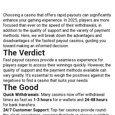
Choosing a casino that offers rapid payouts can significantly
enhance your gaming experience. In 2025, players are more
focused than ever on the speed of their withdrawals, in
addition to the quality of support and the variety of payment
methods. Here, we will break down the advantages and
disadvantages of the fastest payout casinos, guiding you
toward making an informed decision.
The Verdict
Fast payout casinos provide a seamless experience for
players eager to access their winnings quickly. However, the
quality of support and the payment methods available can
vary greatly. It’s essential to weigh the positives against the
negatives to find a casino that suits your needs.
The Good
Quick Withdrawals:
Many casinos now offer withdrawal
times as fast as
1-3 hours
for e-wallets and
24-48 hours
for bank transfers.
24/7 Customer Support:
Top-tier casinos provide round-