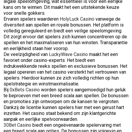
legale speelomgeving, wat essentieel is voor een eerlijke
kans om te winnen. Dit maakt het een uitstekende keuze
voor snelle gokkers.
Ervaren spelers waarderen
HolyLuck Casino
vanwege de
diversiteit aan spellen en royale bonussen. Het platform is
volledig gereguleerd en biedt een veilige speelomgeving.
Dit zorgt ervoor dat spelers zich kunnen concentreren op de
spellen en het maximaliseren van hun winsten. Transparantie
en eerlijkheid staan hier voorop.
De veelzijdigheid van
LuckyWave Casino
maakt het een
favoriet onder casino-experts. Het biedt een
indrukwekkende reeks spellen en exclusieve bonussen. Het
legaal opereren van het casino versterkt het vertrouwen van
spelers. Hierdoor kunnen ze zich volledig richten op hun
spelstrategie en winstmaximalisatie.
Bij
0xBets Casino
worden spelers aangemoedigd hun geluk
te beproeven met een breed scala aan spellen. De bonussen
en promoties zijn ontworpen om de kansen te vergroten.
Dankzij de licentie kunnen spelers hier met een gerust hart
inzetten. Het casino staat bekend om zijn klantgerichte
aanpak en eerlijke spelvoorwaarden.
30Bet Casino
biedt een ongeëvenaarde spelervaring met
een breed scala aan opties. De bonussen zijn vrijgevig en