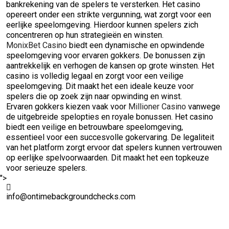
bankrekening van de spelers te versterken. Het casino
opereert onder een strikte vergunning, wat zorgt voor een
eerlijke speelomgeving. Hierdoor kunnen spelers zich
concentreren op hun strategieën en winsten.
MonixBet Casino
biedt een dynamische en opwindende
speelomgeving voor ervaren gokkers. De bonussen zijn
aantrekkelijk en verhogen de kansen op grote winsten. Het
casino is volledig legaal en zorgt voor een veilige
speelomgeving. Dit maakt het een ideale keuze voor
spelers die op zoek zijn naar opwinding en winst.
Ervaren gokkers kiezen vaak voor
Millioner Casino
vanwege
de uitgebreide spelopties en royale bonussen. Het casino
biedt een veilige en betrouwbare speelomgeving,
essentieel voor een succesvolle gokervaring. De legaliteit
van het platform zorgt ervoor dat spelers kunnen vertrouwen
op eerlijke spelvoorwaarden. Dit maakt het een topkeuze
voor serieuze spelers.
">
info@ontimebackgroundchecks.com
Quick Links