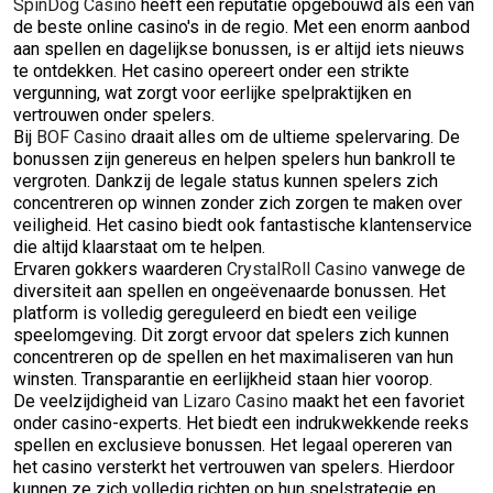
SpinDog Casino
heeft een reputatie opgebouwd als een van
de beste online casino's in de regio. Met een enorm aanbod
aan spellen en dagelijkse bonussen, is er altijd iets nieuws
te ontdekken. Het casino opereert onder een strikte
vergunning, wat zorgt voor eerlijke spelpraktijken en
vertrouwen onder spelers.
Bij
BOF Casino
draait alles om de ultieme spelervaring. De
bonussen zijn genereus en helpen spelers hun bankroll te
vergroten. Dankzij de legale status kunnen spelers zich
concentreren op winnen zonder zich zorgen te maken over
veiligheid. Het casino biedt ook fantastische klantenservice
die altijd klaarstaat om te helpen.
Ervaren gokkers waarderen
CrystalRoll Casino
vanwege de
diversiteit aan spellen en ongeëvenaarde bonussen. Het
platform is volledig gereguleerd en biedt een veilige
speelomgeving. Dit zorgt ervoor dat spelers zich kunnen
concentreren op de spellen en het maximaliseren van hun
winsten. Transparantie en eerlijkheid staan hier voorop.
De veelzijdigheid van
Lizaro Casino
maakt het een favoriet
onder casino-experts. Het biedt een indrukwekkende reeks
spellen en exclusieve bonussen. Het legaal opereren van
het casino versterkt het vertrouwen van spelers. Hierdoor
kunnen ze zich volledig richten op hun spelstrategie en