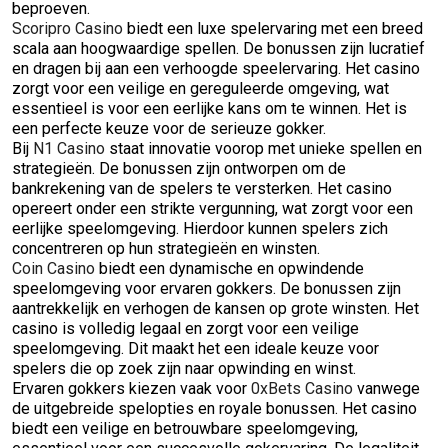
beproeven.
Scoripro Casino
biedt een luxe spelervaring met een breed
scala aan hoogwaardige spellen. De bonussen zijn lucratief
en dragen bij aan een verhoogde speelervaring. Het casino
zorgt voor een veilige en gereguleerde omgeving, wat
essentieel is voor een eerlijke kans om te winnen. Het is
een perfecte keuze voor de serieuze gokker.
Bij
N1 Casino
staat innovatie voorop met unieke spellen en
strategieën. De bonussen zijn ontworpen om de
bankrekening van de spelers te versterken. Het casino
opereert onder een strikte vergunning, wat zorgt voor een
eerlijke speelomgeving. Hierdoor kunnen spelers zich
concentreren op hun strategieën en winsten.
Coin Casino
biedt een dynamische en opwindende
speelomgeving voor ervaren gokkers. De bonussen zijn
aantrekkelijk en verhogen de kansen op grote winsten. Het
casino is volledig legaal en zorgt voor een veilige
speelomgeving. Dit maakt het een ideale keuze voor
spelers die op zoek zijn naar opwinding en winst.
Ervaren gokkers kiezen vaak voor
0xBets Casino
vanwege
de uitgebreide spelopties en royale bonussen. Het casino
biedt een veilige en betrouwbare speelomgeving,