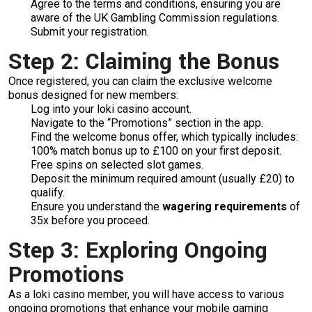
Agree to the terms and conditions, ensuring you are
aware of the UK Gambling Commission regulations.
Submit your registration.
Step 2: Claiming the Bonus
Once registered, you can claim the exclusive welcome
bonus designed for new members:
Log into your loki casino account.
Navigate to the “Promotions” section in the app.
Find the welcome bonus offer, which typically includes:
100% match bonus up to £100 on your first deposit.
Free spins on selected slot games.
Deposit the minimum required amount (usually £20) to
qualify.
Ensure you understand the
wagering requirements
of
35x before you proceed.
Step 3: Exploring Ongoing
Promotions
As a loki casino member, you will have access to various
ongoing promotions that enhance your mobile gaming