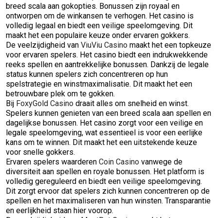
breed scala aan gokopties. Bonussen zijn royaal en
ontworpen om de winkansen te verhogen. Het casino is
volledig legaal en biedt een veilige speelomgeving. Dit
maakt het een populaire keuze onder ervaren gokkers.
De veelzijdigheid van
ViuViu Casino
maakt het een topkeuze
voor ervaren spelers. Het casino biedt een indrukwekkende
reeks spellen en aantrekkelijke bonussen. Dankzij de legale
status kunnen spelers zich concentreren op hun
spelstrategie en winstmaximalisatie. Dit maakt het een
betrouwbare plek om te gokken.
Bij
FoxyGold Casino
draait alles om snelheid en winst.
Spelers kunnen genieten van een breed scala aan spellen en
dagelijkse bonussen. Het casino zorgt voor een veilige en
legale speelomgeving, wat essentieel is voor een eerlijke
kans om te winnen. Dit maakt het een uitstekende keuze
voor snelle gokkers.
Ervaren spelers waarderen
Coin Casino
vanwege de
diversiteit aan spellen en royale bonussen. Het platform is
volledig gereguleerd en biedt een veilige speelomgeving.
Dit zorgt ervoor dat spelers zich kunnen concentreren op de
spellen en het maximaliseren van hun winsten. Transparantie
en eerlijkheid staan hier voorop.