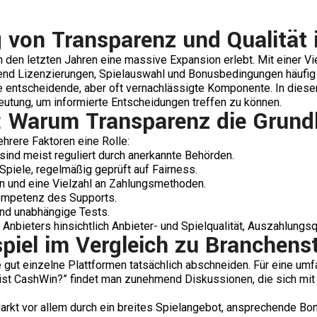
g von Transparenz und Qualität 
n den letzten Jahren eine massive Expansion erlebt. Mit einer Vi
nd Lizenzierungen, Spielauswahl und Bonusbedingungen häufig in 
e entscheidende, aber oft vernachlässigte Komponente. In dies
eutung, um informierte Entscheidungen treffen zu können.
: Warum Transparenz die Grundl
hrere Faktoren eine Rolle:
sind meist reguliert durch anerkannte Behörden.
piele, regelmäßig geprüft auf Fairness.
 und eine Vielzahl an Zahlungsmethoden.
ompetenz des Supports.
nd unabhängige Tests.
 Anbieters hinsichtlich Anbieter- und Spielqualität, Auszahlung
spiel im Vergleich zu Branchen
ie gut einzelne Plattformen tatsächlich abschneiden. Für eine um
 ist CashWin?” findet man zunehmend Diskussionen, die sich mi
arkt vor allem durch ein breites Spielangebot, ansprechende Bo