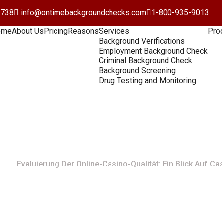
8738
info@ontimebackgroundchecks.com
1-800-935-9013
ome
About Us
Pricing
Reasons
Services
Pro
Background Verifications
Employment Background Check
Criminal Background Check
Background Screening
Drug Testing and Monitoring
line-Casino-Qualität: Ei
e
Evaluierung Der Online-Casino-Qualität: Ein Blick Auf C