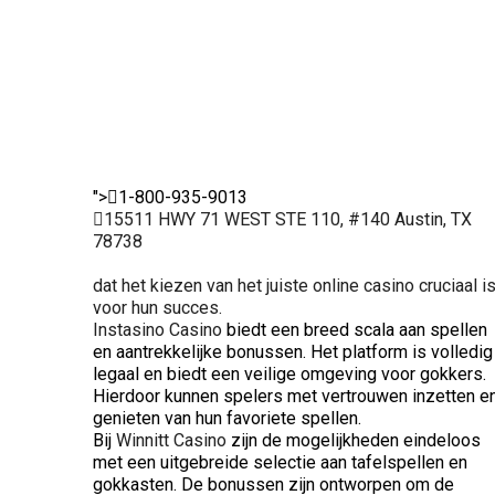
uitstekende
inzetten en
keuze voor
genieten van
ervaren
hun favoriete
spelers.
spellen.
">
1-800-935-9013
15511 HWY 71 WEST STE 110, #140 Austin, TX
78738
dat het kiezen van het juiste online casino cruciaal i
voor hun succes.
Instasino Casino
biedt een breed scala aan spellen
en aantrekkelijke bonussen. Het platform is volledig
legaal en biedt een veilige omgeving voor gokkers.
Hierdoor kunnen spelers met vertrouwen inzetten e
genieten van hun favoriete spellen.
Bij
Winnitt Casino
zijn de mogelijkheden eindeloos
met een uitgebreide selectie aan tafelspellen en
gokkasten. De bonussen zijn ontworpen om de