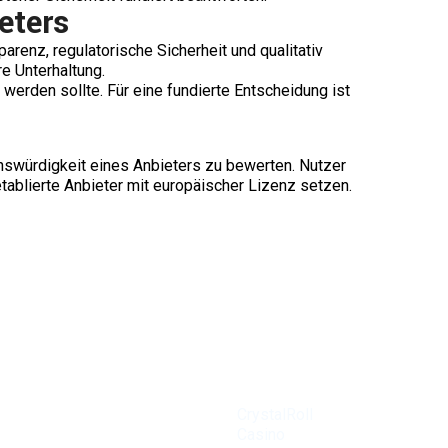
eters
arenz, regulatorische Sicherheit und qualitativ
re Unterhaltung.
 werden sollte. Für eine fundierte Entscheidung ist
nswürdigkeit eines Anbieters zu bewerten. Nutzer
tablierte Anbieter mit europäischer Lizenz setzen.
Met een
uitgebreide
selectie aan
CrystalRoll
spellen en
Casino
bonussen i