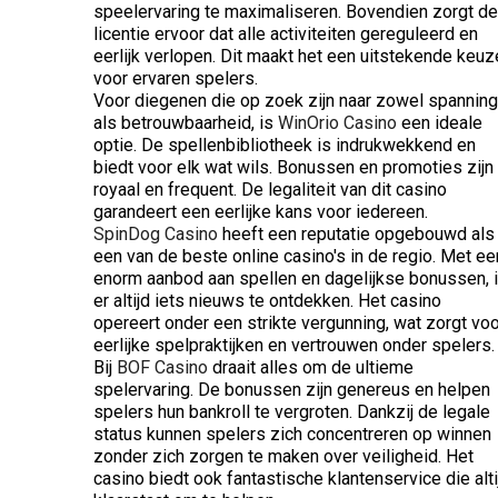
speelervaring te maximaliseren. Bovendien zorgt de
licentie ervoor dat alle activiteiten gereguleerd en
eerlijk verlopen. Dit maakt het een uitstekende keuz
voor ervaren spelers.
Voor diegenen die op zoek zijn naar zowel spanning
als betrouwbaarheid, is
WinOrio Casino
een ideale
optie. De spellenbibliotheek is indrukwekkend en
biedt voor elk wat wils. Bonussen en promoties zijn
royaal en frequent. De legaliteit van dit casino
garandeert een eerlijke kans voor iedereen.
SpinDog Casino
heeft een reputatie opgebouwd als
een van de beste online casino's in de regio. Met ee
enorm aanbod aan spellen en dagelijkse bonussen, 
er altijd iets nieuws te ontdekken. Het casino
opereert onder een strikte vergunning, wat zorgt voo
eerlijke spelpraktijken en vertrouwen onder spelers.
Bij
BOF Casino
draait alles om de ultieme
spelervaring. De bonussen zijn genereus en helpen
spelers hun bankroll te vergroten. Dankzij de legale
status kunnen spelers zich concentreren op winnen
zonder zich zorgen te maken over veiligheid. Het
casino biedt ook fantastische klantenservice die alti