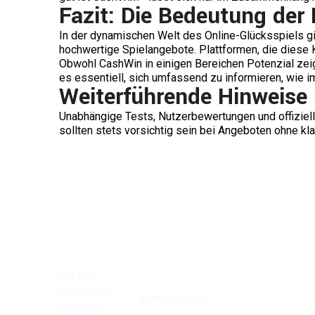
Fazit: Die Bedeutung der
In der dynamischen Welt des Online-Glücksspiels gilt
hochwertige Spielangebote. Plattformen, die diese Kr
Obwohl CashWin in einigen Bereichen Potenzial zeigt,
es essentiell, sich umfassend zu informieren, wie i
Weiterführende Hinweise
Unabhängige Tests, Nutzerbewertungen und offiziell
sollten stets vorsichtig sein bei Angeboten ohne kl
dat het
Bij
kiezen van
Winnitt Casino
het juiste
zijn de