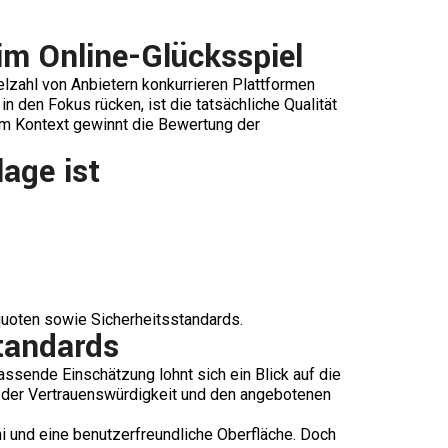
im Online-Glücksspiel
elzahl von Anbietern konkurrieren Plattformen
den Fokus rücken, ist die tatsächliche Qualität
em Kontext gewinnt die Bewertung der
age ist
squoten sowie Sicherheitsstandards.
standards
fassende Einschätzung lohnt sich ein Blick auf die
t der Vertrauenswürdigkeit und den angebotenen
ni und eine benutzerfreundliche Oberfläche. Doch