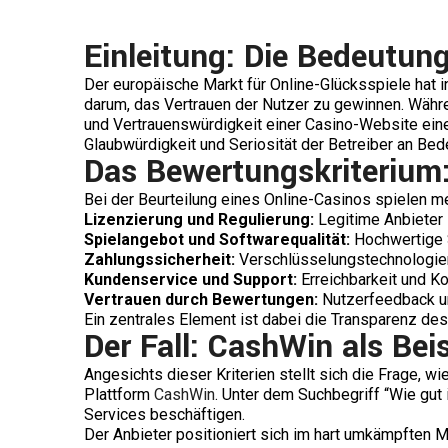
Einleitung: Die Bedeutun
Der europäische Markt für Online-Glücksspiele hat i
darum, das Vertrauen der Nutzer zu gewinnen. Währe
und Vertrauenswürdigkeit einer Casino-Website ein
Glaubwürdigkeit und Seriosität der Betreiber an Bed
Das Bewertungskriterium
Bei der Beurteilung eines Online-Casinos spielen me
Lizenzierung und Regulierung:
Legitime Anbieter 
Spielangebot und Softwarequalität:
Hochwertige S
Zahlungssicherheit:
Verschlüsselungstechnologien
Kundenservice und Support:
Erreichbarkeit und K
Vertrauen durch Bewertungen:
Nutzerfeedback u
Ein zentrales Element ist dabei die Transparenz des
Der Fall: CashWin als Bei
Angesichts dieser Kriterien stellt sich die Frage, w
Plattform
CashWin
. Unter dem Suchbegriff “Wie gut
Services beschäftigen.
Der Anbieter positioniert sich im hart umkämpften M