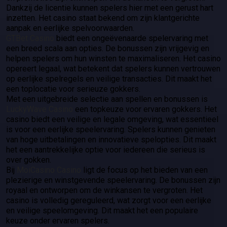
Dankzij de licentie kunnen spelers hier met een gerust hart
inzetten. Het casino staat bekend om zijn klantgerichte
aanpak en eerlijke spelvoorwaarden.
GTBet Casino
biedt een ongeëvenaarde spelervaring met
een breed scala aan opties. De bonussen zijn vrijgevig en
helpen spelers om hun winsten te maximaliseren. Het casino
opereert legaal, wat betekent dat spelers kunnen vertrouwen
op eerlijke spelregels en veilige transacties. Dit maakt het
een toplocatie voor serieuze gokkers.
Met een uitgebreide selectie aan spellen en bonussen is
LuckyWave Casino
een topkeuze voor ervaren gokkers. Het
casino biedt een veilige en legale omgeving, wat essentieel
is voor een eerlijke speelervaring. Spelers kunnen genieten
van hoge uitbetalingen en innovatieve spelopties. Dit maakt
het een aantrekkelijke optie voor iedereen die serieus is
over gokken.
Bij
MoiCasino Casino
ligt de focus op het bieden van een
plezierige en winstgevende speelervaring. De bonussen zijn
royaal en ontworpen om de winkansen te vergroten. Het
casino is volledig gereguleerd, wat zorgt voor een eerlijke
en veilige speelomgeving. Dit maakt het een populaire
keuze onder ervaren spelers.