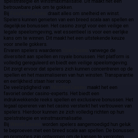
spelstrategie en winstmaximalisatie. Dit maakt het een
betrouwbare plek om te gokken.
Bij
FoxyGold Casino
draait alles om snelheid en winst.
Spelers kunnen genieten van een breed scala aan spellen en
dagelijkse bonussen. Het casino zorgt voor een veilige en
legale speelomgeving, wat essentieel is voor een eerlijke
kans om te winnen. Dit maakt het een uitstekende keuze
voor snelle gokkers.
Ervaren spelers waarderen
Coin Casino
vanwege de
diversiteit aan spellen en royale bonussen. Het platform is
volledig gereguleerd en biedt een veilige speelomgeving.
Dit zorgt ervoor dat spelers zich kunnen concentreren op de
spellen en het maximaliseren van hun winsten. Transparantie
en eerlijkheid staan hier voorop.
De veelzijdigheid van
MostBet Casino
maakt het een
favoriet onder casino-experts. Het biedt een
indrukwekkende reeks spellen en exclusieve bonussen. Het
legaal opereren van het casino versterkt het vertrouwen van
spelers. Hierdoor kunnen ze zich volledig richten op hun
spelstrategie en winstmaximalisatie.
Bij
Winnitt Casino
worden spelers aangemoedigd hun geluk
te beproeven met een breed scala aan spellen. De bonussen
en promoties zijn ontworpen om de kansen te vergroten.