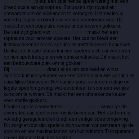
Betory Casino
biedt een spannende spelervaring met een
breed scala aan gokopties. Bonussen zijn royaal en
ontworpen om de winkansen te verhogen. Het casino is
volledig legaal en biedt een veilige speelomgeving. Dit
maakt het een populaire keuze onder ervaren gokkers.
De veelzijdigheid van
BetBlast Casino
maakt het een
topkeuze voor ervaren spelers. Het casino biedt een
indrukwekkende reeks spellen en aantrekkelijke bonussen.
Dankzij de legale status kunnen spelers zich concentreren
op hun spelstrategie en winstmaximalisatie. Dit maakt het
een betrouwbare plek om te gokken.
Bij
SlotRush Casino
draait alles om snelheid en winst.
Spelers kunnen genieten van een breed scala aan spellen en
dagelijkse bonussen. Het casino zorgt voor een veilige en
legale speelomgeving, wat essentieel is voor een eerlijke
kans om te winnen. Dit maakt het een uitstekende keuze
voor snelle gokkers.
Ervaren spelers waarderen
HolyLuck Casino
vanwege de
diversiteit aan spellen en royale bonussen. Het platform is
volledig gereguleerd en biedt een veilige speelomgeving.
Dit zorgt ervoor dat spelers zich kunnen concentreren op de
spellen en het maximaliseren van hun winsten. Transparantie
en eerlijkheid staan hier voorop.