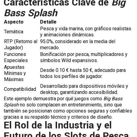
Características Clave de
Big
Bass Splash
Aspecto
Detalle
Pesca y vida marina, con gráficos realistas
Temática
y animaciones dinámicas.
RTP (Retorno al
95.0%, considerado en la media del
Jugador)
mercado.
Funciones
Bonificación por pesca, multiplicadores y
Especiales
símbolos Wild expansivos.
Apuestas
Desde 0.10 € hasta 50 €, adecuado para
Mínimas y
todos los perfiles de jugador.
Máximas
Desarrollado para dispositivos móviles y
Compatibilidad
desktop, garantizando accesibilidad.
Este ejemplo demuestra por qué juegos como
Big Bass
Splash
no solo complacen en entretenimiento, sino que
también se posicionan como opciones seguras y confiables
gracias a su respaldo técnico y criterios de diseño.
El Rol de la Industria y el
Futuro de los Slots de Pesca