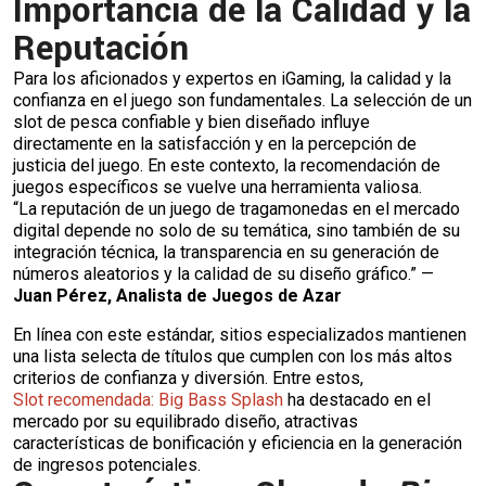
Importancia de la Calidad y la
Reputación
Para los aficionados y expertos en iGaming, la calidad y la
confianza en el juego son fundamentales. La selección de un
slot de pesca confiable y bien diseñado influye
directamente en la satisfacción y en la percepción de
justicia del juego. En este contexto, la recomendación de
juegos específicos se vuelve una herramienta valiosa.
“La reputación de un juego de tragamonedas en el mercado
digital depende no solo de su temática, sino también de su
integración técnica, la transparencia en su generación de
números aleatorios y la calidad de su diseño gráfico.” —
Juan Pérez, Analista de Juegos de Azar
En línea con este estándar, sitios especializados mantienen
una lista selecta de títulos que cumplen con los más altos
criterios de confianza y diversión. Entre estos,
Slot recomendada: Big Bass Splash
ha destacado en el
mercado por su equilibrado diseño, atractivas
características de bonificación y eficiencia en la generación
de ingresos potenciales.