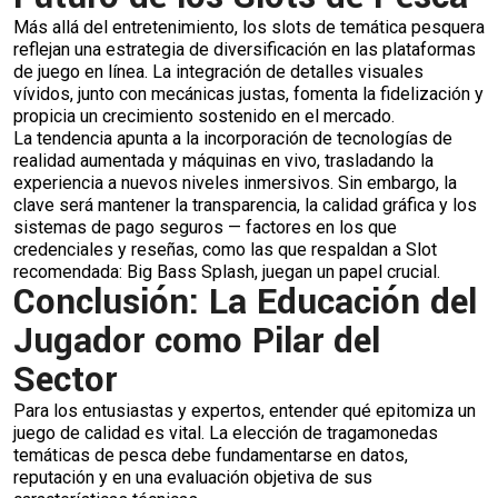
Más allá del entretenimiento, los slots de temática pesquera
reflejan una estrategia de diversificación en las plataformas
de juego en línea. La integración de detalles visuales
vívidos, junto con mecánicas justas, fomenta la fidelización y
propicia un crecimiento sostenido en el mercado.
La tendencia apunta a la incorporación de tecnologías de
realidad aumentada y máquinas en vivo, trasladando la
experiencia a nuevos niveles inmersivos. Sin embargo, la
clave será mantener la transparencia, la calidad gráfica y los
sistemas de pago seguros — factores en los que
credenciales y reseñas, como las que respaldan a Slot
recomendada: Big Bass Splash, juegan un papel crucial.
Conclusión: La Educación del
Jugador como Pilar del
Sector
Para los entusiastas y expertos, entender qué epitomiza un
juego de calidad es vital. La elección de tragamonedas
temáticas de pesca debe fundamentarse en datos,
reputación y en una evaluación objetiva de sus