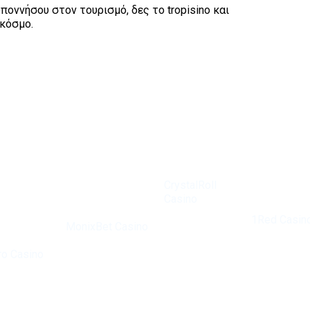
οννήσου στον τουρισμό, δες το tropisino και
 κόσμο.
Met een
uitgebreide
selectie aan
CrystalRoll
spellen en
Casino
bonussen i
Bij
biedt een
1Red Casin
MonixBet Casino
ongeëvenaarde
een topkeu
ijdigheid
worden spelers
spelervaring
voor ervare
ro Casino
aangemoedigd
met een breed
gokkers. He
t een
hun geluk te
scala aan
casino bied
 onder
beproeven met
opties. De
een veilige 
xperts. Het
een breed scala
bonussen zijn
legale
n
aan spellen. De
vrijgevig en