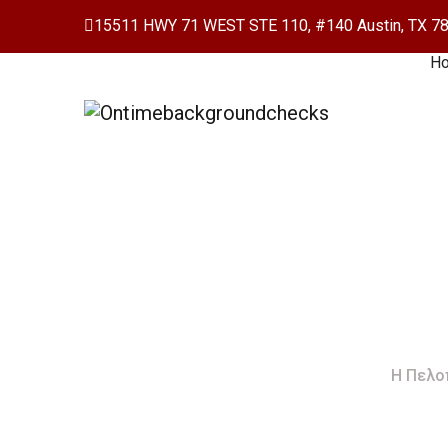
15511 HWY 71 WEST STE 110, #140 Austin, TX 7
H
Η Πελοπόννησος
Τουρι
Home
Η Πελο