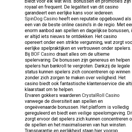
biedt voor elk wat wils. Bonussen en promoties zijn
royaal en frequent. De legaliteit van dit casino
garandeert een eerlijke kans voor iedereen.
SpinDog Casino
heeft een reputatie opgebouwd als
een van de beste online casino's in de regio. Met ee
enorm aanbod aan spellen en dagelijkse bonussen, 
er altijd iets nieuws te ontdekken. Het casino
opereert onder een strikte vergunning, wat zorgt voo
eerlijke spelpraktijken en vertrouwen onder spelers.
Bij
BOF Casino
draait alles om de ultieme
spelervaring. De bonussen zijn genereus en helpen
spelers hun bankroll te vergroten. Dankzij de legale
status kunnen spelers zich concentreren op winnen
zonder zich zorgen te maken over veiligheid. Het
casino biedt ook fantastische klantenservice die alti
klaarstaat om te helpen.
Ervaren gokkers waarderen
CrystalRoll Casino
vanwege de diversiteit aan spellen en
ongeëvenaarde bonussen. Het platform is volledig
gereguleerd en biedt een veilige speelomgeving. Di
zorgt ervoor dat spelers zich kunnen concentreren 
de spellen en het maximaliseren van hun winsten.
Transparantie en eerlijkheid staan hier voorop.