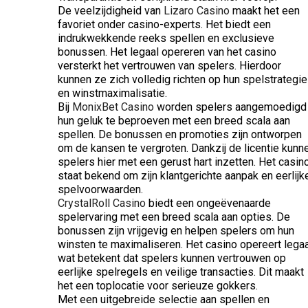
De veelzijdigheid van
Lizaro Casino
maakt het een
favoriet onder casino-experts. Het biedt een
indrukwekkende reeks spellen en exclusieve
bonussen. Het legaal opereren van het casino
versterkt het vertrouwen van spelers. Hierdoor
kunnen ze zich volledig richten op hun spelstrategie
en winstmaximalisatie.
Bij
MonixBet Casino
worden spelers aangemoedigd
hun geluk te beproeven met een breed scala aan
spellen. De bonussen en promoties zijn ontworpen
om de kansen te vergroten. Dankzij de licentie kunn
spelers hier met een gerust hart inzetten. Het casin
staat bekend om zijn klantgerichte aanpak en eerlijk
spelvoorwaarden.
CrystalRoll Casino
biedt een ongeëvenaarde
spelervaring met een breed scala aan opties. De
bonussen zijn vrijgevig en helpen spelers om hun
winsten te maximaliseren. Het casino opereert legaa
wat betekent dat spelers kunnen vertrouwen op
eerlijke spelregels en veilige transacties. Dit maakt
het een toplocatie voor serieuze gokkers.
Met een uitgebreide selectie aan spellen en