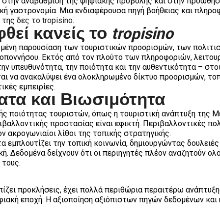
ει στην αναβάθμιση της ψηφιακής προβολής και στην προώθη
κή γαστρονομία. Μια ενδιαφέρουσα πηγή βοήθειας και πληροφ
l της
δες το tropisino
.
φθεί κανείς το
tropisino
τωμένη παρουσίαση των τουριστικών προορισμών, των πολιτ
ποννήσου. Εκτός από τον πλούτο των πληροφοριών, λειτουργ
ην υπευθυνότητα, την ποιότητα και την αυθεντικότητα – στο
αται να ανακαλύψει ένα ολοκληρωμένο δίκτυο προορισμών, τ
ικές εμπειρίες.
ατα και Βιωσιμότητα
ς ποιότητας τουριστών, όπως η τουριστική ανάπτυξη της Μεσ
ιβαλλοντικής προστασίας είναι εφικτή. Περιβαλλοντικές πο
ν ακρογωνιαίοι λίθοι της τοπικής στρατηγικής.
α εμπλουτίζει την τοπική κοινωνία, δημιουργώντας δουλειέ
κή. Δεδομένα δείχνουν ότι οι περιηγητές πλέον αναζητούν ο
 τους.
πίζει προκλήσεις, έχει πολλά περιθώρια περαιτέρω ανάπτυξ
φιακή εποχή. Η αξιοποίηση αξιόπιστων πηγών δεδομένων και 