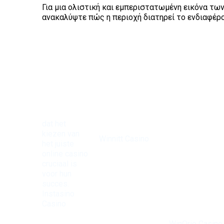
Για μια ολιστική και εμπεριστατωμένη εικόνα τω
ανακαλύψτε πώς η περιοχή διατηρεί το ενδιαφέρο
dat het
Bij
kiezen van
Winnitt Casino
het juiste
zijn de
online casino
mogelijkheden
cruciaal is
eindeloos met
voor hun
Voor diegenen di
een
succes.
op zoek zijn naar
uitgebreide
Instasino
zowel spanning
selectie aan
Casino
als
tafelspellen en
biedt een
betrouwbaarheid,
gokkasten. De
breed scala
is
WinOrio Casino