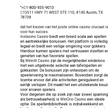
">
1-800-935-9013
15511 HWY 71 WEST STE 110, #140 Austin, TX
78738
dat het kiezen van het juiste online casino cruciaal i
voor hun succes.
Instasino Casino
biedt een breed scala aan spellen
en aantrekkelijke bonussen. Het platform is volledig
legaal en biedt een veilige omgeving voor gokkers.
Hierdoor kunnen spelers met vertrouwen inzetten e
genieten van hun favoriete spellen.
Bij
Winnitt Casino
zijn de mogelijkheden eindeloos
met een uitgebreide selectie aan tafelspellen en
gokkasten. De bonussen zijn ontworpen om de
speelervaring te maximaliseren. Bovendien zorgt de
licentie ervoor dat alle activiteiten gereguleerd en
eerlijk verlopen. Dit maakt het een uitstekende keuz
voor ervaren spelers.
Voor diegenen die op zoek zijn naar zowel spanning
als betrouwbaarheid, is
WinOrio Casino
een ideale
optie. De spellenbibliotheek is indrukwekkend en