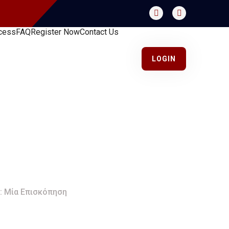
cess
FAQ
Register Now
Contact Us
LOGIN
ές Δυνάμεις Του
κόπηση
: Μία Επισκόπηση