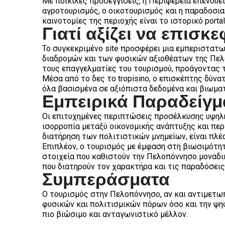
Με ποικίλες προσεγγίσεις, η Περιφέρεια επενδύ
αγροτουρισμός, ο οικοτουρισμός και η παραδοσια
καινοτομίες της περιοχής είναι το ιστορικό porta
Γιατί αξίζει να επισκε
Το συγκεκριμένο site προσφέρει μια εμπεριστα
διαδρομών και των φυσικών αξιοθέατων της Πελο
τους επαγγελματίες του τουρισμού, προάγοντας τ
Μέσα από το δες το tropisino, ο επισκέπτης δύν
όλα βασισμένα σε αξιόπιστα δεδομένα και βιωματ
Εμπειρικά Παραδείγμ
Οι επιτυχημένες περιπτώσεις προσέλκυσης υψηλή
ισορροπία μεταξύ οικονομικής ανάπτυξης και περ
διατήρηση των πολιτιστικών μνημείων, είναι πλέο
Επιπλέον, ο τουρισμός με έμφαση στη βιωσιμότητ
στοιχεία που καθιστούν την Πελοπόννησο μοναδι
που διατηρούν τον χαρακτήρα και τις παραδόσεις
Συμπεράσματα
Ο τουρισμός στην Πελοπόννησο, αν και αντιμετω
φυσικών και πολιτισμικών πόρων όσο και την ψη
πιο βιώσιμο και ανταγωνιστικό μέλλον.