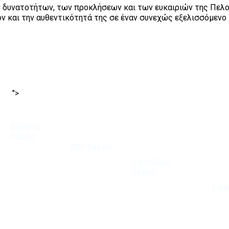
ν δυνατοτήτων, των προκλήσεων και των ευκαιριών της Πελοπ
ν και την αυθεντικότητά της σε έναν συνεχώς εξελισσόμενο
">
SpinDog
Ervaren
Casino
Bij
gokkers
heeft een
BOF Casino
waarderen
reputatie
draait alles
CrystalRoll
opgebouwd
om de ultieme
Casino
e
als een van
spelervaring.
De veelz
vanwege de
de beste
De bonussen
van
Liza
diversiteit aan
online
zijn genereus
maakt he
spellen en
casino's in de
en helpen
favoriet
ongeëvenaarde
regio. Met
spelers hun
casino-e
bonussen. Het
een enorm
bankroll te
biedt ee