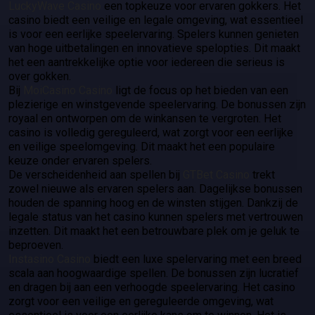
LuckyWave Casino
een topkeuze voor ervaren gokkers. Het
casino biedt een veilige en legale omgeving, wat essentieel
is voor een eerlijke speelervaring. Spelers kunnen genieten
van hoge uitbetalingen en innovatieve spelopties. Dit maakt
het een aantrekkelijke optie voor iedereen die serieus is
over gokken.
Bij
MoiCasino Casino
ligt de focus op het bieden van een
plezierige en winstgevende speelervaring. De bonussen zijn
royaal en ontworpen om de winkansen te vergroten. Het
casino is volledig gereguleerd, wat zorgt voor een eerlijke
en veilige speelomgeving. Dit maakt het een populaire
keuze onder ervaren spelers.
De verscheidenheid aan spellen bij
GTBet Casino
trekt
zowel nieuwe als ervaren spelers aan. Dagelijkse bonussen
houden de spanning hoog en de winsten stijgen. Dankzij de
legale status van het casino kunnen spelers met vertrouwen
inzetten. Dit maakt het een betrouwbare plek om je geluk te
beproeven.
Instasino Casino
biedt een luxe spelervaring met een breed
scala aan hoogwaardige spellen. De bonussen zijn lucratief
en dragen bij aan een verhoogde speelervaring. Het casino
zorgt voor een veilige en gereguleerde omgeving, wat