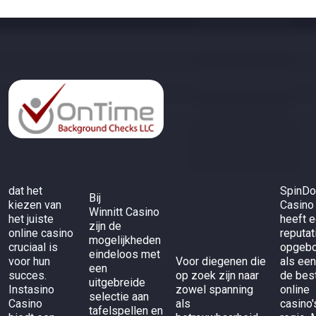
dat het
SpinD
Bij
kiezen van
Casino
Winnitt Casino
het juiste
heeft 
zijn de
online casino
reputat
mogelijkheden
cruciaal is
opgeb
eindeloos met
voor hun
Voor diegenen die
als een
een
succes.
op zoek zijn naar
de bes
uitgebreide
Instasino
zowel spanning
online
selectie aan
Casino
als
casino'
tafelspellen en