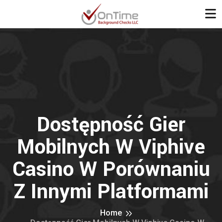
Dostępność Gier
Mobilnych W Viphive
Casino W Porównaniu
Z Innymi Platformami
Home