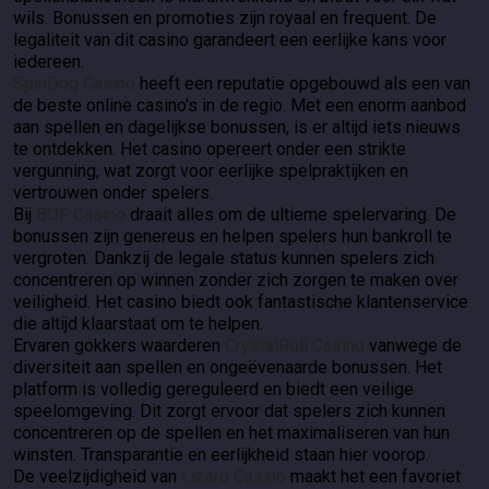
wils. Bonussen en promoties zijn royaal en frequent. De
legaliteit van dit casino garandeert een eerlijke kans voor
iedereen.
SpinDog Casino
heeft een reputatie opgebouwd als een van
de beste online casino's in de regio. Met een enorm aanbod
aan spellen en dagelijkse bonussen, is er altijd iets nieuws
te ontdekken. Het casino opereert onder een strikte
vergunning, wat zorgt voor eerlijke spelpraktijken en
vertrouwen onder spelers.
Bij
BOF Casino
draait alles om de ultieme spelervaring. De
bonussen zijn genereus en helpen spelers hun bankroll te
vergroten. Dankzij de legale status kunnen spelers zich
concentreren op winnen zonder zich zorgen te maken over
veiligheid. Het casino biedt ook fantastische klantenservice
die altijd klaarstaat om te helpen.
Ervaren gokkers waarderen
CrystalRoll Casino
vanwege de
diversiteit aan spellen en ongeëvenaarde bonussen. Het
platform is volledig gereguleerd en biedt een veilige
speelomgeving. Dit zorgt ervoor dat spelers zich kunnen
concentreren op de spellen en het maximaliseren van hun
winsten. Transparantie en eerlijkheid staan hier voorop.
De veelzijdigheid van
Lizaro Casino
maakt het een favoriet