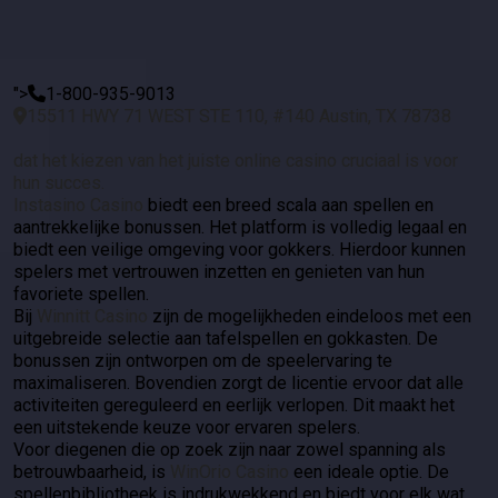
">
1-800-935-9013
15511 HWY 71 WEST STE 110, #140 Austin, TX 78738
dat het kiezen van het juiste online casino cruciaal is voor
hun succes.
Instasino Casino
biedt een breed scala aan spellen en
aantrekkelijke bonussen. Het platform is volledig legaal en
biedt een veilige omgeving voor gokkers. Hierdoor kunnen
spelers met vertrouwen inzetten en genieten van hun
favoriete spellen.
Bij
Winnitt Casino
zijn de mogelijkheden eindeloos met een
uitgebreide selectie aan tafelspellen en gokkasten. De
bonussen zijn ontworpen om de speelervaring te
maximaliseren. Bovendien zorgt de licentie ervoor dat alle
activiteiten gereguleerd en eerlijk verlopen. Dit maakt het
een uitstekende keuze voor ervaren spelers.
Voor diegenen die op zoek zijn naar zowel spanning als
betrouwbaarheid, is
WinOrio Casino
een ideale optie. De
spellenbibliotheek is indrukwekkend en biedt voor elk wat