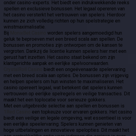
onder casino-experts. Het biedt een indrukwekkende reeks
spellen en exclusieve bonussen. Het legaal opereren van
het casino versterkt het vertrouwen van spelers. Hierdoor
kunnen ze zich volledig richten op hun spelstrategie en
winstmaximalisatie.
Bij
MonixBet Casino
worden spelers aangemoedigd hun
geluk te beproeven met een breed scala aan spellen. De
bonussen en promoties zijn ontworpen om de kansen te
vergroten. Dankzij de licentie kunnen spelers hier met een
gerust hart inzetten. Het casino staat bekend om zijn
klantgerichte aanpak en eerlijke spelvoorwaarden.
CrystalRoll Casino
biedt een ongeëvenaarde spelervaring
met een breed scala aan opties. De bonussen zijn vrijgevig
en helpen spelers om hun winsten te maximaliseren. Het
casino opereert legaal, wat betekent dat spelers kunnen
vertrouwen op eerlijke spelregels en veilige transacties. Dit
maakt het een toplocatie voor serieuze gokkers.
Met een uitgebreide selectie aan spellen en bonussen is
1Red Casino
een topkeuze voor ervaren gokkers. Het casino
biedt een veilige en legale omgeving, wat essentieel is voor
een eerlijke speelervaring. Spelers kunnen genieten van
hoge uitbetalingen en innovatieve spelopties. Dit maakt het