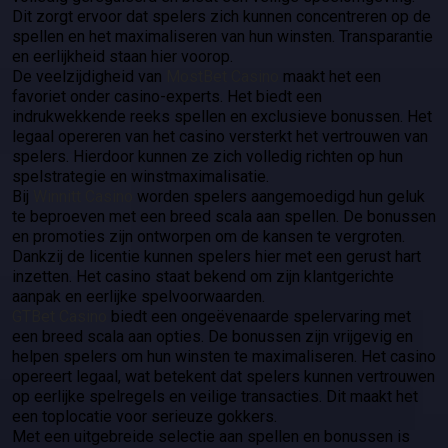
Dit zorgt ervoor dat spelers zich kunnen concentreren op de
spellen en het maximaliseren van hun winsten. Transparantie
en eerlijkheid staan hier voorop.
De veelzijdigheid van
MostBet Casino
maakt het een
favoriet onder casino-experts. Het biedt een
indrukwekkende reeks spellen en exclusieve bonussen. Het
legaal opereren van het casino versterkt het vertrouwen van
spelers. Hierdoor kunnen ze zich volledig richten op hun
spelstrategie en winstmaximalisatie.
Bij
Winnitt Casino
worden spelers aangemoedigd hun geluk
te beproeven met een breed scala aan spellen. De bonussen
en promoties zijn ontworpen om de kansen te vergroten.
Dankzij de licentie kunnen spelers hier met een gerust hart
inzetten. Het casino staat bekend om zijn klantgerichte
aanpak en eerlijke spelvoorwaarden.
GTBet Casino
biedt een ongeëvenaarde spelervaring met
een breed scala aan opties. De bonussen zijn vrijgevig en
helpen spelers om hun winsten te maximaliseren. Het casino
opereert legaal, wat betekent dat spelers kunnen vertrouwen
op eerlijke spelregels en veilige transacties. Dit maakt het
een toplocatie voor serieuze gokkers.
Met een uitgebreide selectie aan spellen en bonussen is