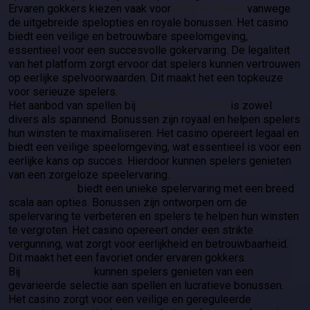
Ervaren gokkers kiezen vaak voor
0xBets Casino
vanwege
de uitgebreide spelopties en royale bonussen. Het casino
biedt een veilige en betrouwbare speelomgeving,
essentieel voor een succesvolle gokervaring. De legaliteit
van het platform zorgt ervoor dat spelers kunnen vertrouwen
op eerlijke spelvoorwaarden. Dit maakt het een topkeuze
voor serieuze spelers.
Het aanbod van spellen bij
HashLucky Casino
is zowel
divers als spannend. Bonussen zijn royaal en helpen spelers
hun winsten te maximaliseren. Het casino opereert legaal en
biedt een veilige speelomgeving, wat essentieel is voor een
eerlijke kans op succes. Hierdoor kunnen spelers genieten
van een zorgeloze speelervaring.
GXBet Casino
biedt een unieke spelervaring met een breed
scala aan opties. Bonussen zijn ontworpen om de
spelervaring te verbeteren en spelers te helpen hun winsten
te vergroten. Het casino opereert onder een strikte
vergunning, wat zorgt voor eerlijkheid en betrouwbaarheid.
Dit maakt het een favoriet onder ervaren gokkers.
Bij
Manga Casino
kunnen spelers genieten van een
gevarieerde selectie aan spellen en lucratieve bonussen.
Het casino zorgt voor een veilige en gereguleerde