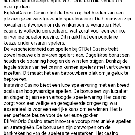
het een aantrekkelijke optie voor iedereen die serieus is
over gokken.
Bij
MoiCasino Casino
ligt de focus op het bieden van een
plezierige en winstgevende speelervaring. De bonussen zijn
royaal en ontworpen om de winkansen te vergroten. Het
casino is volledig gereguleerd, wat zorgt voor een eerlijke
en veilige speelomgeving. Dit maakt het een populaire
keuze onder ervaren spelers.
De verscheidenheid aan spellen bij
GTBet Casino
trekt
zowel nieuwe als ervaren spelers aan. Dagelijkse bonussen
houden de spanning hoog en de winsten stijgen. Dankzij de
legale status van het casino kunnen spelers met vertrouwen
inzetten. Dit maakt het een betrouwbare plek om je geluk te
beproeven.
Instasino Casino
biedt een luxe spelervaring met een breed
scala aan hoogwaardige spellen. De bonussen zijn lucratief
en dragen bij aan een verhoogde speelervaring. Het casino
zorgt voor een veilige en gereguleerde omgeving, wat
essentieel is voor een eerlijke kans om te winnen. Het is
een perfecte keuze voor de serieuze gokker.
Bij
WinOrio Casino
staat innovatie voorop met unieke spellen
en strategieën. De bonussen zijn ontworpen om de
bankrekening van de spelers te versterken. Het casino