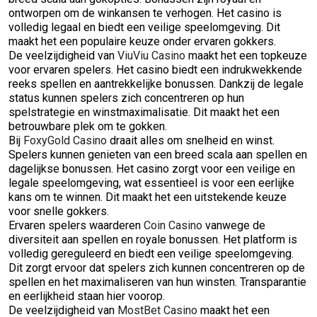
ontworpen om de winkansen te verhogen. Het casino is
volledig legaal en biedt een veilige speelomgeving. Dit
maakt het een populaire keuze onder ervaren gokkers.
De veelzijdigheid van
ViuViu Casino
maakt het een topkeuze
voor ervaren spelers. Het casino biedt een indrukwekkende
reeks spellen en aantrekkelijke bonussen. Dankzij de legale
status kunnen spelers zich concentreren op hun
spelstrategie en winstmaximalisatie. Dit maakt het een
betrouwbare plek om te gokken.
Bij
FoxyGold Casino
draait alles om snelheid en winst.
Spelers kunnen genieten van een breed scala aan spellen en
dagelijkse bonussen. Het casino zorgt voor een veilige en
legale speelomgeving, wat essentieel is voor een eerlijke
kans om te winnen. Dit maakt het een uitstekende keuze
voor snelle gokkers.
Ervaren spelers waarderen
Coin Casino
vanwege de
diversiteit aan spellen en royale bonussen. Het platform is
volledig gereguleerd en biedt een veilige speelomgeving.
Dit zorgt ervoor dat spelers zich kunnen concentreren op de
spellen en het maximaliseren van hun winsten. Transparantie
en eerlijkheid staan hier voorop.
De veelzijdigheid van
MostBet Casino
maakt het een