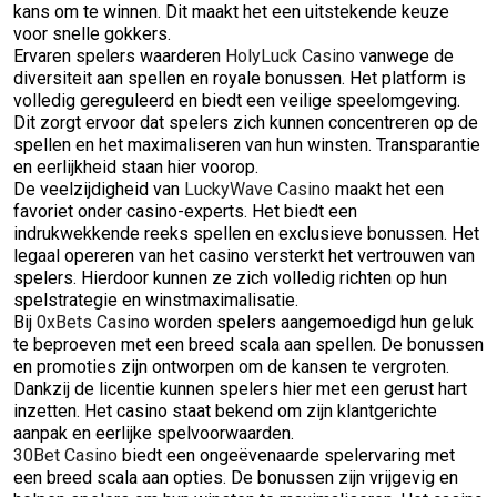
kans om te winnen. Dit maakt het een uitstekende keuze
voor snelle gokkers.
Ervaren spelers waarderen
HolyLuck Casino
vanwege de
diversiteit aan spellen en royale bonussen. Het platform is
volledig gereguleerd en biedt een veilige speelomgeving.
Dit zorgt ervoor dat spelers zich kunnen concentreren op de
spellen en het maximaliseren van hun winsten. Transparantie
en eerlijkheid staan hier voorop.
De veelzijdigheid van
LuckyWave Casino
maakt het een
favoriet onder casino-experts. Het biedt een
indrukwekkende reeks spellen en exclusieve bonussen. Het
legaal opereren van het casino versterkt het vertrouwen van
spelers. Hierdoor kunnen ze zich volledig richten op hun
spelstrategie en winstmaximalisatie.
Bij
0xBets Casino
worden spelers aangemoedigd hun geluk
te beproeven met een breed scala aan spellen. De bonussen
en promoties zijn ontworpen om de kansen te vergroten.
Dankzij de licentie kunnen spelers hier met een gerust hart
inzetten. Het casino staat bekend om zijn klantgerichte
aanpak en eerlijke spelvoorwaarden.
30Bet Casino
biedt een ongeëvenaarde spelervaring met
een breed scala aan opties. De bonussen zijn vrijgevig en