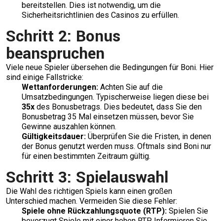
bereitstellen. Dies ist notwendig, um die
Sicherheitsrichtlinien des Casinos zu erfüllen.
Schritt 2: Bonus
beanspruchen
Viele neue Spieler übersehen die Bedingungen für Boni. Hier
sind einige Fallstricke:
Wettanforderungen:
Achten Sie auf die
Umsatzbedingungen. Typischerweise liegen diese bei
35x
des Bonusbetrags. Dies bedeutet, dass Sie den
Bonusbetrag 35 Mal einsetzen müssen, bevor Sie
Gewinne auszahlen können.
Gültigkeitsdauer:
Überprüfen Sie die Fristen, in denen
der Bonus genutzt werden muss. Oftmals sind Boni nur
für einen bestimmten Zeitraum gültig.
Schritt 3: Spielauswahl
Die Wahl des richtigen Spiels kann einen großen
Unterschied machen. Vermeiden Sie diese Fehler:
Spiele ohne Rückzahlungsquote (RTP):
Spielen Sie
bevorzugt Spiele mit einer hohen RTP. Informieren Sie