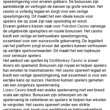
speelomgeving voor ervaren gokkers. De bonussen zijn
aantrekkelijk en verhogen de kansen op grote winsten. Het
casino is volledig legaal en zorgt voor een veilige
speelomgeving. Dit maakt het een ideale keuze voor
spelers die op zoek zijn naar opwinding en winst.
Ervaren gokkers kiezen vaak voor
Pokobet Casino
vanwege
de uitgebreide spelopties en royale bonussen. Het casino
biedt een veilige en betrouwbare speelomgeving,
essentieel voor een succesvolle gokervaring. De legaliteit
van het platform zorgt ervoor dat spelers kunnen vertrouwen
op eerlijke spelvoorwaarden. Dit maakt het een topkeuze
voor serieuze spelers.
Het aanbod van spellen bij
SlotMonkey Casino
is zowel
divers als spannend. Bonussen zijn royaal en helpen spelers
hun winsten te maximaliseren. Het casino opereert legaal en
biedt een veilige speelomgeving, wat essentieel is voor een
eerlijke kans op succes. Hierdoor kunnen spelers genieten
van een zorgeloze speelervaring.
Lizaro Casino
biedt een unieke spelervaring met een breed
scala aan opties. Bonussen zijn ontworpen om de
spelervaring te verbeteren en spelers te helpen hun winsten
te vergroten. Het casino opereert onder een strikte
vergunning, wat zorgt voor eerlijkheid en betrouwbaarheid.