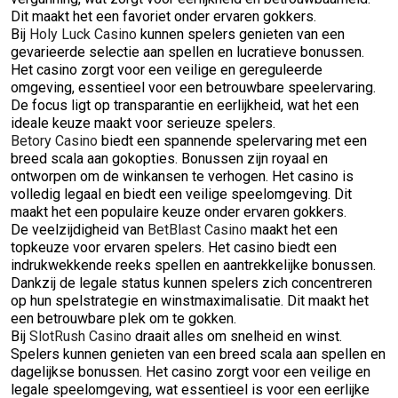
Dit maakt het een favoriet onder ervaren gokkers.
Bij
Holy Luck Casino
kunnen spelers genieten van een
gevarieerde selectie aan spellen en lucratieve bonussen.
Het casino zorgt voor een veilige en gereguleerde
omgeving, essentieel voor een betrouwbare speelervaring.
De focus ligt op transparantie en eerlijkheid, wat het een
ideale keuze maakt voor serieuze spelers.
Betory Casino
biedt een spannende spelervaring met een
breed scala aan gokopties. Bonussen zijn royaal en
ontworpen om de winkansen te verhogen. Het casino is
volledig legaal en biedt een veilige speelomgeving. Dit
maakt het een populaire keuze onder ervaren gokkers.
De veelzijdigheid van
BetBlast Casino
maakt het een
topkeuze voor ervaren spelers. Het casino biedt een
indrukwekkende reeks spellen en aantrekkelijke bonussen.
Dankzij de legale status kunnen spelers zich concentreren
op hun spelstrategie en winstmaximalisatie. Dit maakt het
een betrouwbare plek om te gokken.
Bij
SlotRush Casino
draait alles om snelheid en winst.
Spelers kunnen genieten van een breed scala aan spellen en
dagelijkse bonussen. Het casino zorgt voor een veilige en
legale speelomgeving, wat essentieel is voor een eerlijke